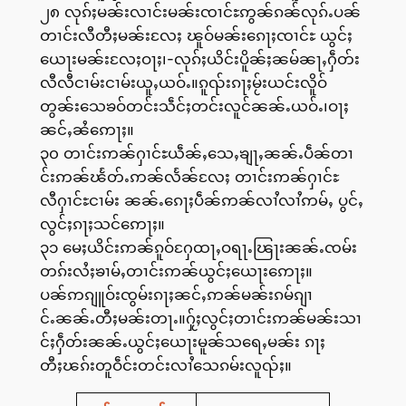
၂၈ လုၵ်ႈမၼ်းလၢင်းမၼ်းၸၢင်ႊဢွၼ်ၵၼ်လုၵ်ႉပၼ်
တၢင်းလီတီႈမၼ်းလႄႈ ၽူဝ်မၼ်းၵေႃႈၸၢင်ႊ ယွင်ႈ
ယေႃးမၼ်းလႄႈဝႃႈ၊-လုၵ်ႈယိင်းပိူၼ်ႈၼမ်ၼႃႇႁဵတ်း
လီလီငၢမ်းငၢမ်းယူႇယဝ်ႉ။ၵူၺ်းၵႃႈမႂ်းယင်းလိူဝ်
တွၼ်းသေၶဝ်တင်းသဵင်ႈတင်းလူင်ၼၼ်ႉယဝ်ႉ၊ဝႃႈ
ၼင်ႇၼႆဢေႃႈ။
၃၀ တၢင်းဢၼ်ႁၢင်ႊယဵၼ်ႇသေႇၶျႃႇၼၼ်ႉပဵၼ်တၢ
င်းဢၼ်ၽႅတ်ႉဢၼ်လႅၼ်လႄႈ တၢင်းဢၼ်ႁၢင်ႊ
လီႁၢင်ႊငၢမ်း ၼၼ်ႉၵေႃႈပဵၼ်ဢၼ်လၢႆလၢႆဢမ်ႇ ပွင်ႇ
လွင်ႈၵႃႈသင်ဢေႃႈ။
၃၁ မေႈယိင်းဢၼ်ၵူဝ်ႁႄထႃႇဝရႃႉၽြႃးၼၼ်ႉၸမ်း
တၵ်းလႆႈၶၢမ်ႇတၢင်းဢၼ်ယွင်ႈယေႃးဢေႃႈ။
ပၼ်ဢၵျူဝ်းၸွမ်းၵႃႈၼင်ႇဢၼ်မၼ်းၵမ်ၵျၢ
င်ႉၼၼ်ႉတီႈမၼ်းတႃႉ။ႁႂ်ႈလွင်ႈတၢင်းဢၼ်မၼ်းသၢ
င်ႈႁဵတ်းၼၼ်ႉယွင်ႈယေႃးမူၼ်သရေႇမၼ်း ၵႃႈ
တီႈၽၵ်းတူဝဵင်းတင်းလၢႆသေၵမ်းလူၺ်ႈ။