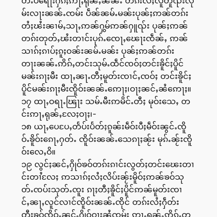
တ်ႉပရေႃးႁိၵ်ႈဢႃႇရုၼ်ႇၼၼ်ႉ တၵ်းလႆႈလူတူၺ်းလု
မ်းလႃးၼၼ်ႉၸမ်း ပဵၼ်ၼမ်ႉမၼ်းပုၼ်ႈဢၼ်တၵ်း
တႆႈၽႆးၼၢမ်ႇသႃႇဢၼ်ႁွမ်ဢၼ်ႁူၺ်း ပုၼ်ႈဢၼ်
တၵ်းတုတ်ႇၽႆးတၢင်းပုၵ်ႉၸေႃႇၽေႃးၸဵၼ်ႇ ဢၼ်
သၢၵ်ႈၵၢပ်ႈၵူႈဝၼ်းၼမ်ႉမၼ်း ပုၼ်ႈဢၼ်တၵ်း
တႃးၼၼ်ႉဢိၵ်ႇတင်းသုမ်ႉထဵင်ၸဝ်ႈတင်းၶိူင်ႈပိူင်
မၼ်းၵႃႈမီး ထႃႇၼႃႉတီႈမူတ်းၸၢင်ႇၸဝ်ႈ တင်းၶိူင်ႈ
ပိူင်မၼ်းၵႃႈမီးၸိူဝ်းၼၼ်ႉဢေႃႈ၊ဝႃႈၼင်ႇၼႆဢေႃႈ။
၁၇ ထႃႇဝရႃႉၽြႃး သမ်ႉမီးဢမိင်ႉတီႈ မုဝ်းသေႇ တ
င်းဢႃႇရုၼ်ႇလႄႈဝႃႈ၊-
၁၈ ယႃႇပေပႄႇတႅပ်းပႅတ်ႈၵူၼ်းမဵဝ်းပီႈမဵဝ်းၼွင်ႉၸိူ
ဝ်ႉၶိူဝ်းၵေႃႇႁတ်ႉ ၸိူဝ်းၼၼ်ႉသေၵႃႈၼႂ်း မုၵ်ႉၼႂ်းၸိူ
ဝ်းလေႇဝိ။
၁၉ လွင်ႈၼင်ႇႁိုဝ်ၶဝ်တၵ်းၵၢင်းလွတ်ႈတင်းၽေးတၢ
င်းတၢႆလႄႈ ဢသၢၵ်ႈလႆႈလိပ်းၼႂ်းမိူဝ်ႈဢၼ်ၶဝ်သု
တ်ႉၸပ်းသုတ်ႉၸူး ၵႃႈတီႈၶိူင်ႈပိူင်ဢၼ်မူတ်းၸၢ
င်ႇၼႃႇလူင်လၢင်ၸိူဝ်းၼၼ်ႉၸိုင် တၵ်းလႆႈႁဵတ်း
တီႈၶဝ်ၸိူဝ်ႉၼင်ႇႁိုဝ်ဝႃႈၼႆၸမ်း ဢႃႇရုၼ်ႇဢိၵ်ႇတ