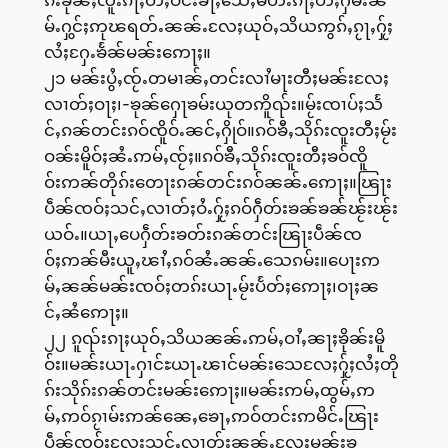
မ်ႉႁွင်ႈဢုၽရတ်ႉၼၼ်ႉလႄႈယုဝ်ႇသိယဢွၵ်ႇၵႂႃႇႁႂ်ႈ
လႆႈႁႄႉၶႅၼ်မၼ်းဢေႃႈ။
၂၁ မၼ်းပွႆႇၸႂ်ႉတမၢၼ်ႇတင်းလၢႆမႃးတီႈမၼ်းလႄႈ
လၢတ်ႈဝႃႈ၊-ၶုၼ်ႁေႃၶမ်းယုတဢိူၺ်း။မႂ်းၸၢပ်ႈသႅ
င်ႇၵၼ်တင်းၵဝ်ၸိူဝ်ႉၼင်ႇႁိုဝ်။ၵဝ်ၶီႇသိုၵ်းၸူးတီႈမႂ်း
ဝၼ်းမိူဝ်ႈၼႆႉဢမ်ႇၸႂ်ႈ။ၵဝ်ၶီႇသိုၵ်းၸူးတီႈၶဝ်ၸိူ
ဝ်းဢၼ်တိုၵ်းတေႃးၵၼ်တင်းၵဝ်ၼၼ်ႉဢေႃႈ။ၽြႃး
ပဵၼ်ၸဝ်ႈသင်ႇလၢတ်ႈဝႆႉႁႂ်ႈၵဝ်ႁဵတ်းၶၼ်ၶၼ်ၽႂ်းၽႂ်း
ယဝ်ႉ။ယႃႇပေႁဵတ်းၶတ်းၵၼ်တင်းၽြႃးပဵၼ်ၸ
ဝ်ႈဢၼ်မီးယူႇၽၢႆႇၵဝ်ၼႆႉၼၼ်ႉသေၵမ်း။ပေႃးဢ
မ်ႇၼၼ်မၼ်းၸဝ်ႈတၵ်းယႃႉမႂ်းပႅတ်ႈဢေႃႈ၊ဝႃႈၼ
င်ႇၼႆဢေႃႈ။
၂၂ ၵူၺ်းၵႃႈယုဝ်ႇသိယၼၼ်ႉဢမ်ႇဝၢႆႇၼႃႈၶိုၼ်းမိူ
ဝ်း။မၼ်းယႃႉႁၢင်ႊယႃႉၽၢင်မၼ်းသေလႄႈႁႂ်ႈလႆႈတို
ၵ်းသိုၵ်းၵၼ်တင်းမၼ်းဢေႃႈ။မၼ်းဢမ်ႇထွမ်ႇဢ
မ်ႇဢဝ်ၵႂၢမ်းဢၼ်ၼေႇၶေႃႇဢဝ်တင်းဢမိင်ႉၽြႃး
ပဵၼ်ၸဝ်ႈလႄႈသင်ႇလၢတ်ႈၼၼ်ႉလႄႈမၼ်းၶ