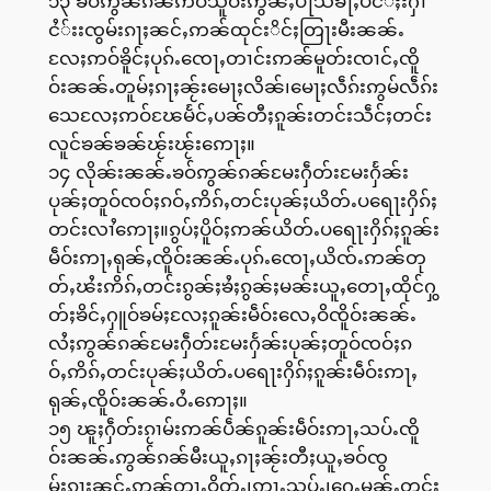
၁၃ ၶဝ်ဢွၼ်ၵၼ်ဢဝ်သူဝ်းဢွၼ်ႇပႃသၶႃႇပိငႆ်ႈးႁၢ
ငႆ်းးၸွမ်းၵႃႈၼင်ႇဢၼ်ထုင်းိင်ႈတြႃးမီးၼၼ်ႉ
လႄႈဢဝ်ၶိူင်ႈပုၵ်ႉၸေႃႇတၢင်းဢၼ်မူတ်းၸၢင်ႇၸိူ
ဝ်းၼၼ်ႉတူမ်ႈၵႃႈၼႂ်းမေႃႈလိၼ်၊မေႃႈလဵၵ်းဢွမ်လဵၵ်း
သေလႄႈဢဝ်ၽႄမႅင်ႇပၼ်တီႈၵူၼ်းတင်းသဵင်ႈတင်း
လူင်ၶၼ်ၶၼ်ၽႂ်းၽႂ်းဢေႃႈ။
၁၄ လိုၼ်းၼၼ်ႉၶဝ်ဢွၼ်ၵၼ်မႄးႁဵတ်းမႄးႁႅၼ်း
ပုၼ်ႈတူဝ်ၸဝ်ႈၵဝ်ႇဢိၵ်ႇတင်းပုၼ်ႈယိတ်ႉပရေႃးႁိၵ်ႈ
တင်းလၢႆဢေႃႈ။ၵွပ်ႈပိူဝ်ႈဢၼ်ယိတ်ႉပရေႃးႁိၵ်ႈၵူၼ်း
မဵဝ်းဢႃႇရုၼ်ႇၸိူဝ်းၼၼ်ႉပုၵ်ႉၸေႃႇယိၸ်ႉဢၼ်တု
တ်ႇၽႆးဢိၵ်ႇတင်းၵွၼ်ႈၶႆႈၵွၼ်ႈမၼ်းယူႇတေႃႇထိုင်ႁွ
တ်ႈၶိင်ႇႁူဝ်ၶမ်ႈလႄႈၵူၼ်းမဵဝ်းလေႇဝိၸိူဝ်းၼၼ်ႉ
လႆႈဢွၼ်ၵၼ်မႄးႁဵတ်းမႄးႁႅၼ်းပုၼ်ႈတူဝ်ၸဝ်ႈၵ
ဝ်ႇဢိၵ်ႇတင်းပုၼ်ႈယိတ်ႉပရေႃးႁိၵ်ႈၵူၼ်းမဵဝ်းဢႃႇ
ရုၼ်ႇၸိူဝ်းၼၼ်ႉဝႆႉဢေႃႈ။
၁၅ ၽူႈႁဵတ်းၵႂၢမ်းဢၼ်ပဵၼ်ၵူၼ်းမဵဝ်းဢႃႇသပ်ႉၸိူ
ဝ်းၼၼ်ႉဢွၼ်ၵၼ်မီးယူႇၵႃႈၼႂ်းတီႈယူႇၶဝ်ၸွ
မ်းၵႃႈၼင်ႇဢၼ်တႃႇဝိတ်ႉ၊ဢႃႇသပ်ႉ၊ႁေႇမၼ်ႇတင်း