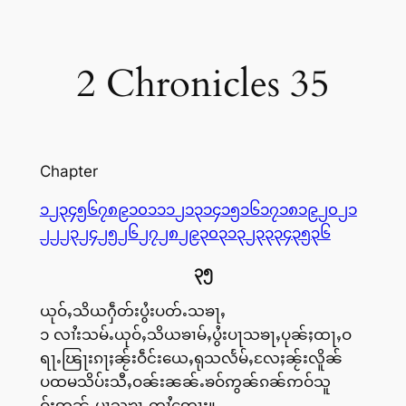
2 Chronicles 35
Chapter
၁
၂
၃
၄
၅
၆
၇
၈
၉
၁၀
၁၁
၁၂
၁၃
၁၄
၁၅
၁၆
၁၇
၁၈
၁၉
၂၀
၂၁
၂၂
၂၃
၂၄
၂၅
၂၆
၂၇
၂၈
၂၉
၃၀
၃၁
၃၂
၃၃
၃၄
၃၅
၃၆
၃၅
ယုဝ်ႇသိယႁဵတ်းပွႆးပတ်ႉသၶႃႇ
၁ လၢႆးသမ်ႉယုဝ်ႇသိယၶၢမ်ႇပွႆးပႃသၶႃႇပုၼ်ႈထႃႇဝ
ရႃႉၽြႃးၵႃႈၼႂ်းဝဵင်းယေႇရုသလႅမ်ႇလႄႈၼႂ်းလိူၼ်
ပထမသိပ်းသီႇဝၼ်းၼၼ်ႉၶဝ်ဢွၼ်ၵၼ်ဢဝ်သူ
ဝ်းဢွၼ်ႇပႃသၶႃႇတၢႆဢေႃႈ။