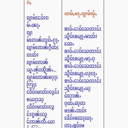
ဝ်ႇ
ထမ်ႇမႃႉၵျၢမ်းမႂ်ႇ
ၵျၢမ်းငဝ်ႈၵ
မ်ႇၽႃႇ
ၶၢဝ်ႇငၢဝ်းသတၢင်း
ၵျၢ
သိူဝ်းပျေႃႇမၢတ်ႈ
မ်းဢၼ်ဢွၵ်ႇၵႂႃႇ
ထႄႇ
ၵျၢမ်းဢၼ်ႁဵတ်း
ၶၢဝ်ႇငၢဝ်းသတၢင်း
ဝၢတ်ႈ
သိူဝ်းပျေႃႇမႃႇၵု
ၵျၢမ်းဢၼ်
ၶၢဝ်ႇငၢဝ်းသတၢင်း
ယူႇၼႂ်းထိူၼ်ႇ
သိူဝ်းပျေႃႇလုၵႃႇ
ၵျၢမ်းဢၼ်ႁေႃး
ၶၢဝ်ႇငၢဝ်းသတၢင်း
တြႃး
သိူဝ်းပျေႃႇယု
လိၵ်ႈမၢတ်ႈလွင်ႈ
ဝ်းႁၢၼ်ႇ
ယေႃးသု
ဝုတ်ႉထုတ
လိၵ်ႈမၢတ်ႈလွ
မၢၼ်ႇၸဝ်ႈ
င်ႈၵူၼ်းလူ
လိၵ်ႈဢေႃးဝႃႇ
င်ဢၼ်ၸီႇယၢ
တႃႉရူဝ်းမ