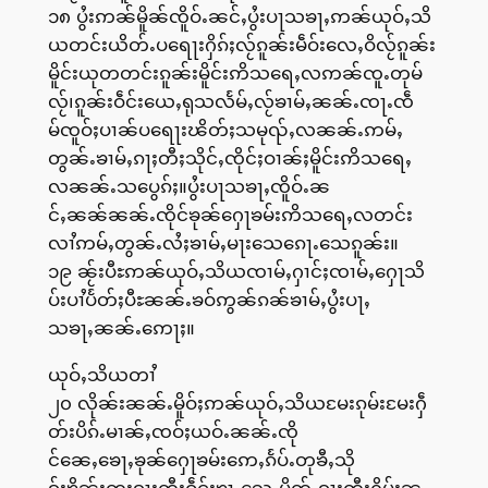
၁၈ ပွႆးဢၼ်မိူၼ်ၸိူဝ်ႉၼင်ႇပွႆးပႃသၶႃႇဢၼ်ယုဝ်ႇသိ
ယတင်းယိတ်ႉပရေႃးႁိၵ်ႈလႂ်ၵူၼ်းမဵဝ်းလေႇဝိလႂ်ၵူၼ်း
မိူင်းယုတတင်းၵူၼ်းမိူင်းဢိသရေႇလဢၼ်ၸူႉတုမ်
လႂ်၊ၵူၼ်းဝဵင်းယေႇရုသလႅမ်ႇလႂ်ၶၢမ်ႇၼၼ်ႉၸႃႉၸဵ
မ်ၸူဝ်ႈပၢၼ်ပရေႃးၽိတ်ႈသမုၺ်ႇလၼၼ်ႉဢမ်ႇ
တွၼ်ႉၶၢမ်ႇၵႃႈတီႈသိုင်ႇၸိုင်ႈဝၢၼ်ႈမိူင်းဢိသရေႇ
လၼၼ်ႉသပွေၵ်ႈ။ပွႆးပႃသၶႃႇၸိူဝ်ႉၼ
င်ႇၼၼ်ၼၼ်ႉၸိုင်ၶုၼ်ႁေႃၶမ်းဢိသရေႇလတင်း
လၢႆဢမ်ႇတွၼ်ႉလႆႈၶၢမ်ႇမႃးသေၵေႃႉသေၵူၼ်း။
၁၉ ၼႂ်းပီႊဢၼ်ယုဝ်ႇသိယၸၢမ်ႇႁၢင်ႈၸၢမ်ႇႁေႃသိ
ပ်းပၢႆပႅတ်ႈပီႊၼၼ်ႉၶဝ်ဢွၼ်ၵၼ်ၶၢမ်ႇပွႆးပႃႇ
သၶႃႇၼၼ်ႉဢေႃႈ။
ယုဝ်ႇသိယတၢႆ
၂၀ လိုၼ်းၼၼ်ႉမိူဝ်ႈဢၼ်ယုဝ်ႇသိယမႄးၵုမ်းမႄးႁဵ
တ်းပိၵ်ႉမၢၼ်ႇၸဝ်ႈယဝ်ႉၼၼ်ႉၸို
င်ၼေႇၶေႃႇၶုၼ်ႁေႃၶမ်းဢေႇၵႅပ်ႉတုၶီႇသို
ၵ်းၶိုၼ်ႈၸူးၵႃႈတီႈဝဵင်းၶႃႇသေႇမိတ်ႉၵႃႈတီႈႁိမ်းၼ