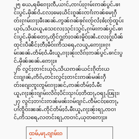
၂၅ ယေႇရမိၵေႃႈၸီႇယၢင်ႇၸၢပ်ႈၵႂၢမ်းဢၼ်ပွင်ႉၶၢ
င်းပွင်ႉမိုၼ်ဝႆႉလႄႈမေႈယိင်းၵူၼ်းၸၢႆးဢၼ်မေႃႁဵ
တ်းၵႂၢမ်းၵႃႈမီးၼၼ်ႉဢွၼ်ၵၼ်ၶုၵ်းၸႂ်လႆႈၶႆႈၸႂ်ထူပ်း
ယုဝ်ႇသိယယူႇသေလႄႈသုင်းသွင်ႇၵႂၢမ်းဢၼ်ပွင်ႉၶၢ
င်းပွင်ႉမိုၼ်တေႃႇထိုင်ႁွတ်ႈဝၼ်းမိူဝ်ႈၼႆႉလႄႈႁႂ်ႈပဵၼ်
ထုင်းပဵၼ်ိင်ႈတီႈမဵဝ်းဢိသရေႇလယူႇဢေႃႈ။ၵႂၢ
မ်းၼၼ်ႉတႅမ်ႈဝႆႉမီးယူႇၵႃႈၼႂ်းလိၵ်ႈဢၼ်ပွင်ႉၶၢင်းပွ
င်ႉမိုၼ်ၼၼ်ႉဢေႃႈ။
၂၆ လွင်ႈတၢင်းယုဝ်ႇသိယဢၼ်ယင်းၵိုတ်းယ
င်းၵျၢၼ်ႇဢိၵ်ႇတင်းလွင်ႈတၢင်းဢၼ်မၼ်းႁဵ
တ်းၵျေးၸူးၸွမ်းၵႃႈၼင်ႇဢၼ်တႅမ်ႈဝႆႉမီး
ယူႇၵႃႈၼႂ်းၵျၢမ်းလိၵ်ႈပိင်းၺၢပ်ႈတိထႃႇဝရႃႉၽြႃး၊
၂၇ လွင်ႈတၢင်းဢၼ်မၼ်းၵမ်ၵျၢင်ႉၸဵမ်ငဝ်ႈတေႃႇ
ပၢႆၸိူဝ်းၼၼ်ႉၸိုင်တႅမ်ႈဝႆႉမီးယူႇၵႃႈၼႂ်းရႃႇၸဝၢ
င်ႇဢိသရေႇလတင်းရႃႇၸဝၢင်ႇယုတဢေႃႈ။
ထမ်ႇမႃႉၵျၢမ်းၵ