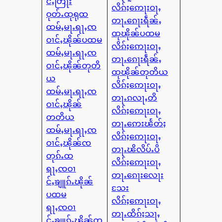
င်ႇတြႃး
လိၵ်ႈဢေႃးဝႃႇ
ဝုတ်ႉထုရုထ
တႃႉၵေႃးရဵၼ်ႇ
ထမ်ႇမႃႉရႃႇၸ
ထုၽိုၼ်ပထမ
ဝၢင်ႇၽိုၼ်ပထမ
လိၵ်ႈဢေႃးဝႃႇ
ထမ်ႇမႃႉရႃႇၸ
တႃႉၵေႃးရဵၼ်ႇ
ဝၢင်ႇၽိုၼ်တုတိ
ထုၽိုၼ်တုတိယ
ယ
လိၵ်ႈဢေႃးဝႃႇ
ထမ်ႇမႃႉရႃႇၸ
တႃႉၵလႃႇတိ
ဝၢင်ႇၽိုၼ်
လိၵ်ႈဢေႃးဝႃႇ
တတိယ
တႃႉဢေးၽႅတ်ႈ
ထမ်ႇမႃႉရႃႇၸ
လိၵ်ႈဢေႃးဝႃႇ
ဝၢင်ႇၽိုၼ်ၸ
တႃႉၽိလိပ်ႉပိ
တုၵ်ႉထ
လိၵ်ႈဢေႃးဝႃႇ
ရႃႇၸဝၢ
တႃႉၵေႃးလေႃး
င်ႇၶျူၵ်ႉၽိုၼ်
သႄး
ပထမ
လိၵ်ႈဢေႃးဝႃႇ
ရႃႇၸဝၢ
တႃႉထိၵ်ႈသႃႇ
င်ႇၶျူၵ်ႉၽိုၼ်တု