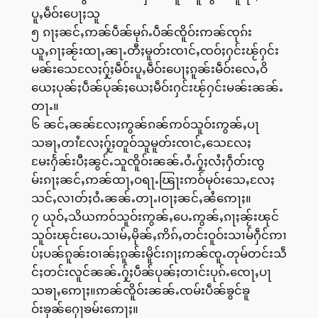
ပူႇမဵဝ်းပေႃႈသူ
၅ ၵႃႈၼင်ႇဢၼ်ပဵၼ်မုၵ်ႉပဵၼ်ၸိူဝ်းဢၼ်ၸုၵ်း
ယူႇၵႃႈၼႂ်းထႃႇၼႃႉတီႈမူတ်းၸၢင်ႇၸဝ်ႈႁင်းၽႂ်ႁင်း
မၼ်းသေလႄႈႁႂ်ႈမဵဝ်းပူႇမဵဝ်းပေႃႈၵူၼ်းမဵဝ်းလေႇဝိ
ယေႈပုၼ်ႈပဵၼ်ပုၼ်ႈယေႈမဵဝ်းႁင်းၽႂ်ႁင်းမၼ်းၼၼ်ႉ
တႃႉ။
၆ ၼင်ႇၼၼ်လႄႈဢွၼ်ၵၼ်ဢဝ်သူဝ်းဢွၼ်ႇပႃ
သၶႃႇတၢႆလႄႈႁႂ်ႈတူဝ်သူမူတ်းၸၢင်ႇသေလႄႈ
မႄးႁႅၼ်းပီႈၼွင်ႉသူၸိူဝ်းၼၼ်ႉဝႆႉႁႂ်ႈလႆႈႁဵတ်းၸွ
မ်းၵႃႈၼင်ႇဢၼ်ထႃႇဝရႃႉၽြႃးဢဝ်မုဝ်းသေႇလႄႈ
သင်ႇလၢတ်ႈဝႆႉၼၼ်ႉတႃႉ၊ဝႃႈၼင်ႇၼႆဢေႃႈ။
၇ ယုဝ်ႇသိယဢဝ်သူဝ်းဢွၼ်ႇပေႉဢွၼ်ႇၵႃႈၼႂ်းၽုင်
သူဝ်းၽုင်းပေႉသၢမ်ႇမိုၼ်ႇဢိၵ်ႇတင်းဝူဝ်းသၢမ်ႁဵင်ဢၢ
ပ်ႈပၼ်ၵူၼ်းဝၢၼ်ႈၵူၼ်းမိူင်းၵႃႈဢၼ်ၸူႉတုမ်တင်းသဵ
င်ႈတင်းလူင်ၼၼ်ႉႁႂ်ႈပဵၼ်ပုၼ်ႈတၢင်းပုၵ်ႉၸေႃႇပႃ
သၶႃႇဢေႃႈ။ဢၼ်ၸိူဝ်းၼၼ်ႉၸမ်းပဵၼ်ၶွင်ၶူ
ဝ်းၶုၼ်ႁေႃၶမ်းဢေႃႈ။