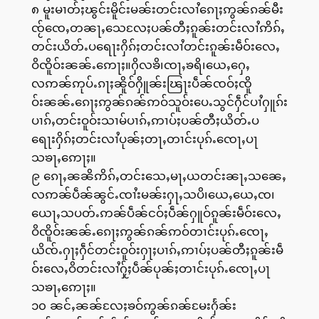
၈ မူးမၢတ်ႈၽွင်းမိူင်းမၼ်းတင်းလၢႆၵေႃႈဢွၼ်ၵၼ်မီး
ၸႂ်ၸေႇတၼႃႇသေလႄႈပၼ်တီႈၵူၼ်းတင်းလၢႆဢိၵ်ႇ
တင်းယိတ်ႉပရေႃးႁိၵ်ႈတင်းလၢႆတင်းၵူၼ်းမဵဝ်းလေႇ
ဝိၸိူဝ်းၼၼ်ႉဢေႃႈ။ႁိလၶိ၊ၸႃႇၶရိ၊ယေႇႁေႇ
လဢၼ်ဢုပ်ႉၵႃႈၼိူဝ်ႁိူၼ်းၽြႃးပဵၼ်ၸဝ်ႈၸိူ
ဝ်းၼၼ်ႉၵေႃႈဢွၼ်ၵၼ်ဢဝ်သူဝ်းပေႉသွင်ႁဵင်ပၢႆႁူၵ်း
ပၢၵ်ႇတင်းဝူဝ်းသၢမ်ပၢၵ်ႇဢၢပ်ႈပၼ်တီႈယိတ်ႉပ
ရေႃးႁိၵ်ႈတင်းလၢႆပုၼ်ႈတႃႇတၢင်းပုၵ်ႉၸေႃႇပႃ
သၶႃႇဢေႃႈ။
၉ ၵေႃႇၼၼိဢိၵ်ႇတင်းသေႇမႃႇယတင်းၼႃႇသၼေႇ
လဢၼ်ပဵၼ်ၼွင်ႉၸၢႆးမၼ်းႁႃႇသပိ၊ယေႇယေႇၸ၊
ယေႃႇသပတ်ႉဢၼ်ပဵၼ်ငဝ်ႈပဵၼ်ႁူဝ်ၵူၼ်းမဵဝ်းလေႇ
ဝိၸိူဝ်းၼၼ်ႉၵေႃႈဢွၼ်ၵၼ်ဢဝ်တၢင်းပုၵ်ႉၸေႃႇ
ယိၸ်ႉႁႃႈႁဵင်တင်းဝူဝ်းႁႃႈပၢၵ်ႇဢၢပ်ႈပၼ်တီႈၵူၼ်းမဵ
ဝ်းလေႇဝိတင်းလၢႆႁႂ်ႈပဵၼ်ပုၼ်ႈတၢင်းပုၵ်ႉၸေႃႇပႃ
သၶႃႇဢေႃႈ။
၁၀ ၼင်ႇၼၼ်လႄႈၶဝ်ဢွၼ်ၵၼ်မႄးႁႅၼ်း