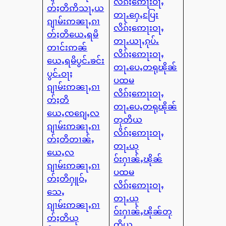
လိၵ်ႈဢေႃးဝႃႇ
တ်ႈတိဢိသႃႇယ
တႃႉႁေႇပြႄး
ၵျၢမ်းဢၼႃႇၵၢ
လိၵ်ႈဢေႃးဝႃႇ
တ်ႈတိယေႇရမိ
တႃႉယႃႇၵုပ်ႉ
တၢင်းဢၼ်
လိၵ်ႈဢေႃးဝႃႇ
ယေႇရမိပွင်ႉၶင်း
တႃႉပေႇတရုၽိုၼ်
ပွင်ႉဝႃႈ
ပထမ
ၵျၢမ်းဢၼႃႇၵၢ
လိၵ်ႈဢေႃးဝႃႇ
တ်ႈတိ
တႃႉပေႇတရုၽိုၼ်
ယေႇၸၵျေႇလ
တုတိယ
ၵျၢမ်းဢၼႃႇၵၢ
လိၵ်ႈဢေႃးဝႃႇ
တ်ႈတိတၢၼ်ႇ
တႃႉယု
ယေႇလ
ဝ်းႁၢၼ်ႇၽိုၼ်
ၵျၢမ်းဢၼႃႇၵၢ
ပထမ
တ်ႈတိႁူဝ်ႇ
လိၵ်ႈဢေႃးဝႃႇ
သေႇ
တႃႉယု
ၵျၢမ်းဢၼႃႇၵၢ
ဝ်းႁၢၼ်ႇၽိုၼ်တု
တ်ႈတိယု
တိယ