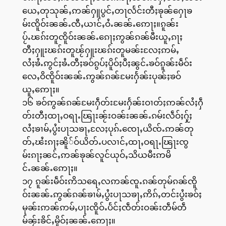
ယေႇတုသုၼ်ႇဢၼ်ႁူပွင်ႇတႃလႅင်းတီႈၶုၼ်ႁေႃၶ
မ်းၸိူဝ်းၼၼ်ႉၸီႇယၢင်ႇဝႆႉၼၼ်ႉဢေႃႈ။ၵူၼ်း
ပႂ်ႉၽၵ်းတူၸိူဝ်းၼၼ်ႉၵေႃႈဢွၼ်ၵၼ်မီးယူႇၵႃႈ
တီႈႁူးၽၵ်းတူၽႂ်ႁူးၽၵ်းတူမၼ်းလႄႈဢမ်ႇ
လႆႈၶႆႉဢွင်ႈၶႆႉတီႈၶဝ်ၵွပ်ႈပိူဝ်ႈပီႈၼွင်ႉၶဝ်ၵူၼ်းမဵဝ်း
လေႇဝိၸိူဝ်းၼၼ်ႉဢွၼ်ၵၼ်မႄးႁႅၼ်းပုၼ်ႈၶဝ်
ယူႇဢေႃႈ။
၁၆ ၶဝ်ဢွၼ်ၵၼ်မႄးႁဵတ်းမႄးႁႅၼ်းဝၢတ်ႈဢၼ်လႆႈႁဵ
တ်းတီႈထႃႇဝရႃႉၽြႃးၼႂ်းဝၼ်းၼၼ်ႉၵမ်းလဵဝ်ႈႁႂ်ႈ
လႆႈၶၢမ်ႇပွႆးပႃသၶႃႇလႄႈပုၵ်ႉၸေႃႇယိၸ်ႉဢၼ်တု
တ်ႇၽႆးၵႃႈၼိူ်ဝ်ယိတ်ႉပလၢင်ႇထႃႇဝရႃႉၽြႃးၸွ
မ်းၵႃႈၼင်ႇဢၼ်ၶုၼ်လူင်ယုဝ်ႇသိယမီးဢမိ
င်ႉၼၼ်ႉဢေႃႈ။
၁၇ ၵူၼ်းမဵဝ်းဢိသရေႇလဢၼ်ၸူႉၵၼ်တုမ်ၵၼ်ၸိူ
ဝ်းၼၼ်ႉဢွၼ်ၵၼ်ၶၢမ်ႇပွႆးပႃသၶႃႇဢိၵ်ႇတင်းပွႆးၶဝ်ႈ
မုၼ်းဢၼ်ဢမ်ႇပႃးၸိူဝ်ႉပႅင်ႈၸဵတ်းဝၼ်းတဵမ်တဵ
မ်ၼႂ်းၶိင်ႇမိူဝ်ႈၼၼ်ႉဢေႃႈ။