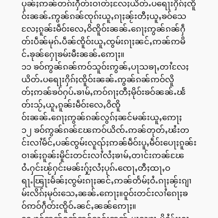
ပုၼ်ႈဢၼ်တၵ်းႁဵတ်းဝၢတ်ႈလႄႈယိတ်ႉပရေႃးႁိၵ်ႈၸိူ
ဝ်းၼၼ်ႉဢွၼ်ၵၼ်ၸုၵ်းယူႇၵႃႈၼႂ်းတီႈယူႇၶဝ်သေ
လႄႈၵူၼ်းမဵဝ်းလေႇဝိၸိူဝ်းၼၼ်ႉၵေႃႈဢွၼ်ၵၼ်ႁဵ
တ်းပဵၼ်မုၵ်ႉပဵၼ်ၸိူဝ်းယူႇၸွမ်းၵႃႈၼင်ႇဢၼ်ဢမိ
င်ႉၶုၼ်ႁေႃၶမ်းမီးၼၼ်ႉဢေႃႈ။
၁၁ ၶဝ်ဢွၼ်ၵၼ်ဢဝ်သူဝ်းဢွၼ်ႇပႃသၶႃႇတၢႆလႄႈ
ယိတ်ႉပရေႃးႁိၵ်ႈၸိူဝ်းၼၼ်ႉဢွၼ်ၵၼ်ဢဝ်လိူ
တ်ႈဢၼ်ၶဝ်ႁပ်ႉၶၢမ်ႇဢဝ်ၵႃႈတီႈမိုဝ်းၶဝ်ၼၼ်ႉၽႅ
တ်းသႂ်ႇယူႇၵူၼ်းမဵဝ်းလေႇဝိၸိူ
ဝ်းၼၼ်ႉၵေႃႈဢွၼ်ၵၼ်လွၵ်ႈၼင်မၼ်းယူႇဢေႃႈ
၁၂ ၶဝ်ဢွၼ်ၵၼ်ၽႄဢဝ်ယိၸ်ႉဢၼ်တုတ်ႇၽႆးတ
င်းလၢႆမႅင်ႇပၼ်ၸွမ်းလူၺ်ႈဢၼ်မဵဝ်းပူႇမဵဝ်းပေႃႈၵူၼ်း
ဝၢၼ်ႈၵူၼ်းမိူင်းတင်းလၢႆလႆႈၶၢမ်ႇတၢင်းဢၼ်ၽႄ
ဝႆႉႁင်းၽႂ်ႁင်းမၼ်းႁႂ်ႈလႆႈပုၵ်ႉၸေႃႇတီႈထႃႇဝ
ရႃႉၽြႃးမႅၼ်ႈၸွမ်းၵႃႈၼင်ႇဢၼ်တႅမ်ႈဝႆႉၵႃႈၼႂ်းၵျၢ
မ်းလိၵ်ႈမုဝ်းသေႇၼၼ်ႉဢေႃႈ။ဝူဝ်းတင်းလၢႆၵေႃႈၶ
ဝ်ဢဝ်ႁဵတ်းၸိူဝ်ႉၼင်ႇၼၼ်ဢေႃႈ။