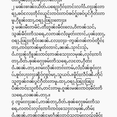
၂ မၼ်းၶၢၼ်းယိတ်ႉပရေႃးႁိၵ်ႈတင်းလၢႆဝႆႉၵႃႈၼႂ်းဢ
ရႃႇၶဝ်လႄႈတိုၵ်းယူင်းၸဝ်းဢဝ်ၶဝ်ႁႂ်ႈၶဝ်ပွင်ႁဵတ်းဢ
မူႉႁိူၼ်းထႃႇဝရႃႉၽြႃးဢေႃႈ။
၃ မၼ်းမီးဢမိင်ႉတီႈၵူၼ်းမဵဝ်းလေႇဝိဢၼ်သင်ႇ
သွၼ်မဵဝ်းဢိသရေႇလဢၼ်လႆႈမူတ်းၸၢင်ႇပုၼ်ႈထႃႇ
ဝရႃႉၽြႃးၸိူဝ်းၼၼ်ႉလႄႈဝႃႈ၊-ဢွၼ်ၵၼ်ဢဝ်တိူၵ်ႈ
တႃႇၸဝ်ႈဢၼ်မူတ်းၸၢင်ႇၼၼ်ႉသႂၢင်းသႂ်ႇ
ဝႆႉၵႃႈၼႂ်းႁိူၼ်းၸဝ်ႈဢၼ်သေႃးလမုၼ်ႇလုၵ်ႈၸၢႆး
တႃႇဝိတ်ႉၶုၼ်ႁေႃၶမ်းဢိသရေႇလတႄႇႁဵတ်း
ဝႆႉၼၼ်ႉတႃႉ။ၵမ်းလိုၼ်းတၵ်းဢမ်ႇလႆႈပဵၼ်ၶူဝ်းႁၢ
ပ်ႇၶူဝ်းပႃးၵႃႈၼိူဝ်ႁူဝ်မႃႇသူယဝ်ႉ။မိူဝ်ႈလဵဝ်ၼႆႉၸိုင်
သူဢွၼ်ၵၼ်ပွင်ႁဵတ်းဢမူႉထႃႇဝရႃႉၽြႃးၽြႃး
ပဵၼ်ၸဝ်ႈသူဢိၵ်ႇတင်းဢမူႉၵူၼ်းမၼ်းၸဝ်ႈမဵဝ်းဢိ
သရေႇလၼၼ်ႉတႃႉ။
၄ ၸွမ်းၵႃႈၼင်ႇဢၼ်တႃႇဝိတ်ႉၶုၼ်ႁေႃၶမ်းဢိသ
ရေႇလတင်းလုၵ်ႈၸၢႆးၸဝ်ႈသေႃးလမုၼ်ႇတႅမ်ႈ
ဝႆႉၼၼ်ႉဢွၼ်ၵၼ်မႄးႁႅၼ်းတူဝ်သူၸွမ်းလူၺ်ႈမဵဝ်း