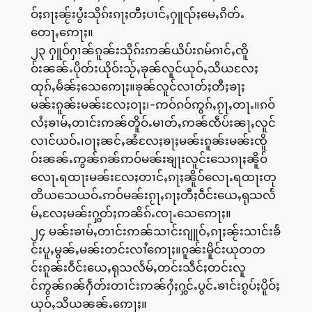
ဝ်ႈၵႃႈၼႂ်းပွႆးသိုၵ်းၵႃႈတီႈပၢင်ႇႁူၺ်ႈမေႇၵိတ်ႉ
တေႃႇဢေႃႈ။
၂၃ ႁူဝ်ႁၢၼ်ၵူၼ်းသိုၵ်းဢၼ်ယိပ်းၵမ်ၵၢင်ႇၸိူ
ဝ်းၼၼ်ႉပိုတ်းယိုဝ်းသႂ်ႇၶုၼ်လူင်ယုဝ်ႇသိယလႄႈ
ထုၵ်ႇမႅၼ်ႈသေဢေႃႈ။ၶုၼ်လူင်လၢတ်ႈတီႈၶႃႈ
မၼ်းၵူၼ်းမၼ်းလႄႈဝႃႈ၊-ဢဝ်ၵဝ်ဢွၵ်ႇၵႂႃႇတႃႉ။ၵဝ်
လႆႈၶၢမ်ႇတၢင်းဢၼ်တိူဝ်ႉမၢတ်ႇဢၼ်ၸဵပ်းၼႃႇလူင်
လၢင်ယဝ်ႉ၊ဝႃႈၼင်ႇၼႆလႄႈၶႃႈမၼ်းၵူၼ်းမၼ်းၸိူ
ဝ်းၼၼ်ႉဢွၼ်ၵၼ်ဢဝ်မၼ်းၶျႃးလူင်းသေၵႃႈၼိူဝ်
လေႃႉရထႃးမၼ်းလႄႈတၢင်ႇၵႃႈၼိူဝ်လေႃႉရထႃးတု
တိယသေယဝ်ႉဢဝ်မၼ်းၵႂႃႇၵႃႈတီႈဝဵင်းယေႇရုသလႅ
မ်ႇလႄႈမၼ်းႁွတ်ႈဢၼိၵ်ႉၸႃႉသေဢေႃႈ။
၂၄ မၼ်းၶၢမ်ႇတၢင်းဢၼ်သၢင်းၵျူဝ်ႇၵႃႈၼႂ်းသၢင်းၶႅ
င်းပူႇမွၼ်ႇမၼ်းတင်းလၢႆဢေႃႈ။ၵူၼ်းမိူင်းယုတတ
င်းၵူၼ်းဝဵင်းယေႇရုသလႅမ်ႇတင်းသဵင်ႈတင်းလူ
င်ဢွၼ်ၵၼ်ႁဵတ်းတၢင်းဢၼ်ႁႆႈႁွင်ႉပွင်ႉၶၢင်းၵွပ်ႈပိူဝ်ႈ
ယုဝ်ႇသိယၼၼ်ႉဢေႃႈ။