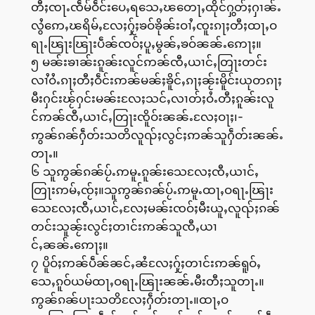
တီႈၸႃႉၸဵမ်ဝဵင်းပေႇရသေႇၽတေႃႇထိုင်ႁွတ်ႈႁၢၼ်ႉ
လွႆဢေႇၽရိမ်ႇလႄႈႁႂ်ႈၶဝ်ၶိုၼ်းဝၢႆႇၸူးၵႃႈတီႈထႃႇဝ
ရႃႉၽြႃးၽြႃးပဵၼ်ၸဝ်ႈပူႇမွၼ်ႇၶဝ်ၼၼ်ႉဢေႃႈ။
၅ မၼ်းၶၢၼ်းၵူၼ်းလူင်ဢၼ်ၸီႇယၢင်ႇတြႃးတင်း
လၢႆဝႆႉၵႃႈတီႈဝဵင်းဢၼ်မၼ်ႈၶိူင်ႇၵႃႈၼႂ်းမိူင်းယုတၵႃႈ
မီးႁင်းၽႂ်ႁင်းမၼ်းလႄႈသင်ႇလၢတ်ႈဝႆႉတီႈၵူၼ်းလူ
င်ဢၼ်ၸီႇယၢင်ႇတြႃးၸိူဝ်းၼၼ်ႉလႄႈဝႃႈ၊-
ဢွၼ်ၵၼ်ႁဵတ်းသတိလူၺ်ႈလွင်ႈဢၼ်သူႁဵတ်းၼၼ်ႉ
တႃႉ။
၆ သူဢွၼ်ၵၼ်ပႂ်ႉဢမူႉၵူၼ်းသေလႄႈၸီႇယၢင်ႇ
တြႃးဢမ်ႇၸႂ်ႈ။သူဢွၼ်ၵၼ်ပႂ်ႉဢမူႉထႃႇဝရႃႉၽြႃး
သေလႄႈၸီႇယၢင်ႇလႄႈမၼ်းၸဝ်ႈမီးယူႇလူၺ်ႈၵၼ်
တင်းသူၼႂ်းလွင်ႈတၢင်းဢၼ်သူၸီႇယၢ
င်ႇၼၼ်ႉဢေႃႈ။
၇ ပိူဝ်ႈဢၼ်ပဵၼ်ၼင်ႇၼႆလႄႈႁႂ်ႈတၢင်းဢၼ်ရူဝ်ႇ
သေႇၵူဝ်ယမ်ထႃႇဝရႃႉၽြႃးၼၼ်ႉမီးတီႈသူတႃႉ။
ဢွၼ်ၵၼ်ပႃးသတိလႄႈႁဵတ်းတႃႉ။ထႃႇဝ