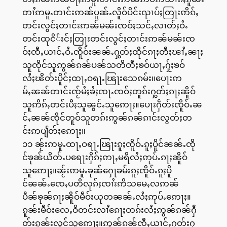
တၢႆဢမူႉတၢင်းဢၼ်ပူၼ်ႉလိူဝ်ပိင်းၺၢပ်ႈတြႃးဢိၵ်ႇ
တင်းလွင်ႈတၢင်းဢၼ်မၼ်းၸဝ်ႈသင်ႇလၢတ်ႈဝႆႉ
တင်းထုငိ်းင်ႈတြႃးတင်းလွင်ႈတၢင်းဢၼ်မၼ်းၸ
ဝ်ႈၸီႇယၢင်ႇဝႆႉၸိူဝ်းၼၼ်ႉႁွတ်ႈထိုင်ၵႃႈတီႈၽၢႆႇၼႃႈ
သူၸိုင်သူဢွၼ်ၵၼ်ပၼ်သတိတီႈၶဝ်ယႃႇႁႂ်ႈၶဝ်
လႆႈၽိတ်းပိူင်ႈထႃႇဝရႃႉၽြႃးသေၵမ်း။ပေႃးဢ
မ်ႇၼၼ်တၢင်းၸႂ်မႆႈၶႆႈၸႃႉၸဝ်ႈတူၵ်းႁွတ်ႈၵႃႈၼိူဝ်
သူဢိၵ်ႇတင်းပီႈသူၼွင်ႉသူဢေႃႈ။ပေႃးႁဵတ်းၸိူဝ်ႉၼ
င်ႇၼၼ်ၸိုင်တူဝ်သူတၵ်းဢွၼ်ၵၼ်ၵၢင်းလွတ်ႈတ
င်းဢပျႅတ်ႈဢေႃႈ။
၁၁ ၼႂ်းဢမူႉထႃႇဝရႃႉၽြႃးၵူႈၸိူဝ်ႉၵူႈပိူင်ၼၼ်ႉၸို
င်ၶုၼ်ယိတ်ႉပရေႃးႁိၵ်ႈဢႃႇမရိလႆႈဢုပ်ႉၵႃႈၼိူဝ်
သူဢေႃႈ။ၼႂ်းဢမူႉၶုၼ်ႁေႃၶမ်းၵူႈၸိူဝ်ႉၵူႈပိူ
င်ၼၼ်ႉၸေႇပတိလုၵ်ႈၸၢႆးဢိသမေႇလဢၼ်
ပဵၼ်ၶုၼ်ၵႃႈၼိူဝ်မဵဝ်းယုတၼၼ်ႉလႆႈဢုပ်ႉဢေႃႈ။
ၵူၼ်းမဵဝ်းလေႇဝိတင်းလၢႆၵေႃႈတၵ်းလႆႈဢွၼ်ၵၼ်ႁဵ
တ်းၵူၼ်းလူင်သူဢေႃႈ။ဢွၼ်ၵၼ်ၸီႇယၢင်ႇႁတ်းႁ