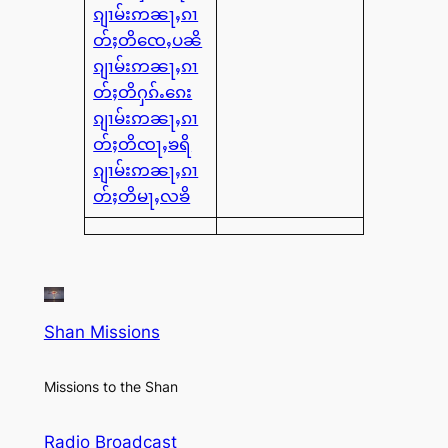
ၵျၢမ်းဢၼႃႇၵၢ
တ်ႈတိၸေႇပၼိ
ၵျၢမ်းဢၼႃႇၵၢ
တ်ႈတိႁၵ်ႉၵေး
ၵျၢမ်းဢၼႃႇၵၢ
တ်ႈတိၸႃႇၶရိ
ၵျၢမ်းဢၼႃႇၵၢ
တ်ႈတိမႃႇလၶိ
Shan Missions
Missions to the Shan
Radio Broadcast