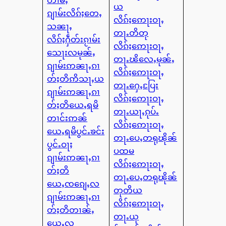
ယ
ၵျၢမ်းလိၵ်ႈတေႇ
လိၵ်ႈဢေႃးဝႃႇ
သၼႃႇ
တႃႉတိတု
လိၵ်ႈႁဵတ်းၵႂၢမ်း
လိၵ်ႈဢေႃးဝႃႇ
သေႃးလမုၼ်ႇ
တႃႉၽိလေႇမုၼ်ႇ
ၵျၢမ်းဢၼႃႇၵၢ
လိၵ်ႈဢေႃးဝႃႇ
တ်ႈတိဢိသႃႇယ
တႃႉႁေႇပြႄး
ၵျၢမ်းဢၼႃႇၵၢ
လိၵ်ႈဢေႃးဝႃႇ
တ်ႈတိယေႇရမိ
တႃႉယႃႇၵုပ်ႉ
တၢင်းဢၼ်
လိၵ်ႈဢေႃးဝႃႇ
ယေႇရမိပွင်ႉၶင်း
တႃႉပေႇတရုၽိုၼ်
ပွင်ႉဝႃႈ
ပထမ
ၵျၢမ်းဢၼႃႇၵၢ
လိၵ်ႈဢေႃးဝႃႇ
တ်ႈတိ
တႃႉပေႇတရုၽိုၼ်
ယေႇၸၵျေႇလ
တုတိယ
ၵျၢမ်းဢၼႃႇၵၢ
လိၵ်ႈဢေႃးဝႃႇ
တ်ႈတိတၢၼ်ႇ
တႃႉယု
ယေႇလ