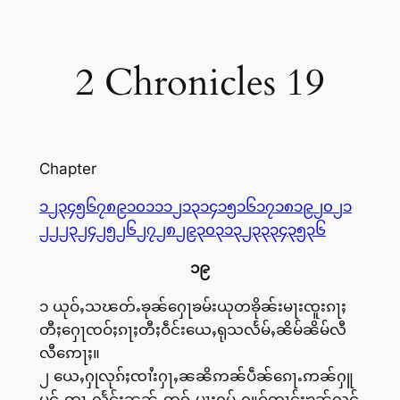
2 Chronicles 19
Chapter
၁
၂
၃
၄
၅
၆
၇
၈
၉
၁၀
၁၁
၁၂
၁၃
၁၄
၁၅
၁၆
၁၇
၁၈
၁၉
၂၀
၂၁
၂၂
၂၃
၂၄
၂၅
၂၆
၂၇
၂၈
၂၉
၃၀
၃၁
၃၂
၃၃
၃၄
၃၅
၃၆
၁၉
၁ ယုဝ်ႇသၽတ်ႉၶုၼ်ႁေႃၶမ်းယုတၶိုၼ်းမႃးၸူးၵႃႈ
တီႈႁေႃၸဝ်ႈၵႃႈတီႈဝဵင်းယေႇရုသလႅမ်ႇၼိမ်ၼိမ်လီ
လီဢေႃႈ။
၂ ယေႇႁုလုၵ်ႈၸၢႆးႁႃႇၼၼိဢၼ်ပဵၼ်ၵေႃႉဢၼ်ႁူ
ပွင်ႇတႃႇလႅင်းၼၼ်ႉဢွၵ်ႇမႃးႁပ်ႉႁူဝ်တၢင်းၶုၼ်လူင်