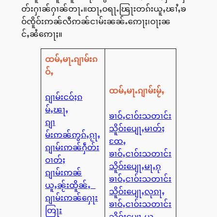
တ်းႁၢၼ်ႁၢၼ်တႃႉ။ထႃႇဝရႃႉၽြႃးတၵ်းယူႇၽၢႆႇၶ
ဝ်ၸိူဝ်းဢၼ်လီဢၼ်ငၢမ်းၼၼ်ႉဢေႃႈ၊ဝႃႈၼ
င်ႇၼႆဢေႃႈ။
ထမ်ႇမႃႉၵျၢမ်းၵ
ဝ်ႇ
ထမ်ႇမႃႉၵျၢမ်းမႂ်ႇ
ၵျၢမ်းငဝ်ႈၵ
မ်ႇၽႃႇ
ၶၢဝ်ႇငၢဝ်းသတၢင်း
ၵျၢ
သိူဝ်းပျေႃႇမၢတ်ႈ
မ်းဢၼ်ဢွၵ်ႇၵႂႃႇ
ထႄႇ
ၵျၢမ်းဢၼ်ႁဵတ်း
ၶၢဝ်ႇငၢဝ်းသတၢင်း
ဝၢတ်ႈ
သိူဝ်းပျေႃႇမႃႇၵု
ၵျၢမ်းဢၼ်
ၶၢဝ်ႇငၢဝ်းသတၢင်း
ယူႇၼႂ်းထိူၼ်ႇ
သိူဝ်းပျေႃႇလုၵႃႇ
ၵျၢမ်းဢၼ်ႁေႃး
ၶၢဝ်ႇငၢဝ်းသတၢင်း
တြႃး
သိူဝ်းပျေႃႇယု