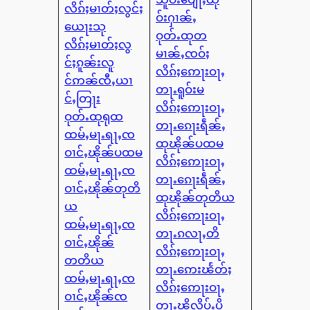
လိၵ်ႈမၢတ်ႈလွင်ႈ
ဝ်းႁၢၼ်ႇ
ယေႃးသု
ဝုတ်ႉထုတ
လိၵ်ႈမၢတ်ႈလွ
မၢၼ်ႇၸဝ်ႈ
င်ႈၵူၼ်းလူ
လိၵ်ႈဢေႃးဝႃႇ
င်ဢၼ်ၸီႇယၢ
တႃႉရူဝ်းမ
င်ႇတြႃး
လိၵ်ႈဢေႃးဝႃႇ
ဝုတ်ႉထုရုထ
တႃႉၵေႃးရဵၼ်ႇ
ထမ်ႇမႃႉရႃႇၸ
ထုၽိုၼ်ပထမ
ဝၢင်ႇၽိုၼ်ပထမ
လိၵ်ႈဢေႃးဝႃႇ
ထမ်ႇမႃႉရႃႇၸ
တႃႉၵေႃးရဵၼ်ႇ
ဝၢင်ႇၽိုၼ်တုတိ
ထုၽိုၼ်တုတိယ
ယ
လိၵ်ႈဢေႃးဝႃႇ
ထမ်ႇမႃႉရႃႇၸ
တႃႉၵလႃႇတိ
ဝၢင်ႇၽိုၼ်
လိၵ်ႈဢေႃးဝႃႇ
တတိယ
တႃႉဢေးၽႅတ်ႈ
ထမ်ႇမႃႉရႃႇၸ
လိၵ်ႈဢေႃးဝႃႇ
ဝၢင်ႇၽိုၼ်ၸ
တႃႉၽိလိပ်ႉပိ