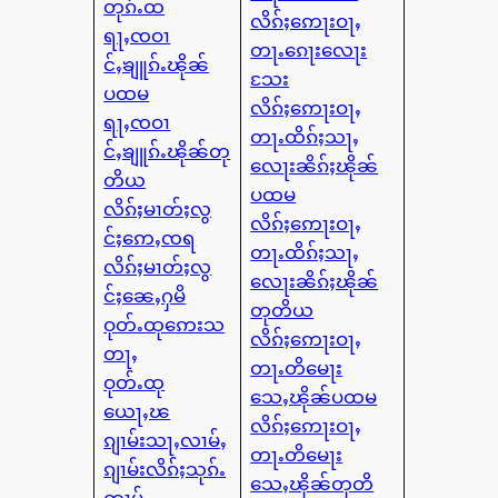
တုၵ်ႉထ
လိၵ်ႈဢေႃးဝႃႇ
ရႃႇၸဝၢ
တႃႉၵေႃးလေႃး
င်ႇၶျူၵ်ႉၽိုၼ်
သႄး
ပထမ
လိၵ်ႈဢေႃးဝႃႇ
ရႃႇၸဝၢ
တႃႉထိၵ်ႈသႃႇ
င်ႇၶျူၵ်ႉၽိုၼ်တု
လေႃးၼိၵ်ႈၽိုၼ်
တိယ
ပထမ
လိၵ်ႈမၢတ်ႈလွ
လိၵ်ႈဢေႃးဝႃႇ
င်ႈဢေႇၸရ
တႃႉထိၵ်ႈသႃႇ
လိၵ်ႈမၢတ်ႈလွ
လေႃးၼိၵ်ႈၽိုၼ်
င်ႈၼေႇႁမိ
တုတိယ
ဝုတ်ႉထုဢေးသ
လိၵ်ႈဢေႃးဝႃႇ
တႃႇ
တႃႉတိမေႃး
ဝုတ်ႉထု
သေႇၽိုၼ်ပထမ
ယေႃႇၽ
လိၵ်ႈဢေႃးဝႃႇ
ၵျၢမ်းသႃႇလၢမ်ႇ
တႃႉတိမေႃး
ၵျၢမ်းလိၵ်ႈသုၵ်ႉ
သေႇၽိုၼ်တုတိ
တၢမ်ႇ