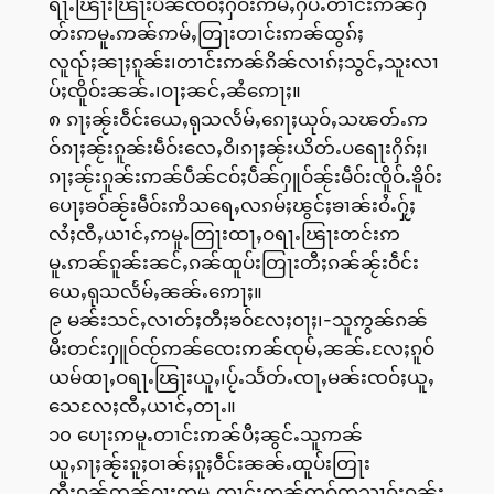
ရႃႉၽြႃးၽြႃးပဵၼ်ၸဝ်ႈႁဝ်းဢမ်ႇႁပ်ႉတၢင်းဢၼ်ႁဵ
တ်းဢမူႉဢၼ်ဢမ်ႇတြႃးတၢင်းဢၼ်ထွၵ်ႈ
လူၺ်ႈၼႃႈၵူၼ်း၊တၢင်းဢၼ်ၵိၼ်လၢၵ်ႈသွင်ႇသူးလၢ
ပ်ႈၸိူဝ်းၼၼ်ႉ၊ဝႃႈၼင်ႇၼႆဢေႃႈ။
၈ ၵႃႈၼႂ်းဝဵင်းယေႇရုသလႅမ်ႇၵေႃႈယုဝ်ႇသၽတ်ႉဢ
ဝ်ၵႃႈၼႂ်းၵူၼ်းမဵဝ်းလေႇဝိ၊ၵႃႈၼႂ်းယိတ်ႉပရေႃးႁိၵ်ႈ၊
ၵႃႈၼႂ်းၵူၼ်းဢၼ်ပဵၼ်ငဝ်ႈပဵၼ်ႁူဝ်ၼႂ်းမဵဝ်းၸိူဝ်ႉၶိူဝ်း
ပေႃႈၶဝ်ၼႂ်းမဵဝ်းဢိသရေႇလၵမ်ႈၽွင်ႈၶၢၼ်းဝႆႉႁႂ်ႈ
လႆႈၸီႇယၢင်ႇဢမူႉတြႃးထႃႇဝရႃႉၽြႃးတင်းဢ
မူႉဢၼ်ၵူၼ်းၼင်ႇၵၼ်ထူပ်းတြႃးတီႈၵၼ်ၼႂ်းဝဵင်း
ယေႇရုသလႅမ်ႇၼၼ်ႉဢေႃႈ။
၉ မၼ်းသင်ႇလၢတ်ႈတီႈၶဝ်လႄႈဝႃႈ၊-သူဢွၼ်ၵၼ်
မီးတင်းႁူဝ်ၸႂ်ဢၼ်ၸေးဢၼ်ၸုမ်ႇၼၼ်ႉလႄႈၵူဝ်
ယမ်ထႃႇဝရႃႉၽြႃးယူႇ၊ပႂ်ႉသႅတ်ႉၸႃႇမၼ်းၸဝ်ႈယူႇ
သေလႄႈၸီႇယၢင်ႇတႃႉ။
၁၀ ပေႃးဢမူႉတၢင်းဢၼ်ပီႈၼွင်ႉသူဢၼ်
ယူႇၵႃႈၼႂ်းၵူႈဝၢၼ်ႈၵူႈဝဵင်းၼၼ်ႉထူပ်းတြႃး
တီႈၵၼ်ဢၼ်ဝႃႈဢမူႉတၢင်းဢၼ်ဢဝ်ဢသၢၵ်ႈၵူၼ်း