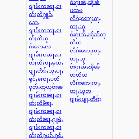
ဝ်းႁၢၼ်ႇၽိုၼ်
ၵျၢမ်းဢၼႃႇၵၢ
ပထမ
တ်ႈတိႁူဝ်ႇ
လိၵ်ႈဢေႃးဝႃႇ
သေႇ
တႃႉယု
ၵျၢမ်းဢၼႃႇၵၢ
ဝ်းႁၢၼ်ႇၽိုၼ်တု
တ်ႈတိယု
တိယ
ဝ်းဢေႇလ
လိၵ်ႈဢေႃးဝႃႇ
ၵျၢမ်းဢၼႃႇၵၢ
တႃႉယု
တ်ႈတိဢႃႇမုတ်ႉ
ဝ်းႁၢၼ်ႇၽိုၼ်
ပျႃႇတိၵ်ႉယူႇပႃႇ
တတိယ
ရုင်ႇဢေႃႇပတိ
လိၵ်ႈဢေႃးဝႃႇ
ဝုတ်ႉထုယုဝ်းၼ
တႃႉယုတ
ၵျၢမ်းဢၼႃႇၵၢ
ၵျၢမ်းပျႃႇတိၵ်ႈ
တ်ႈတိမိၶႃႇ
ၵျၢမ်းဢၼႃႇၵၢ
တ်ႈတိၼႃႇႁူမ်ႇ
ၵျၢမ်းဢၼႃႇၵၢ
တ်ႈတိႁပၵ်ႉၵုၵ်ႉ