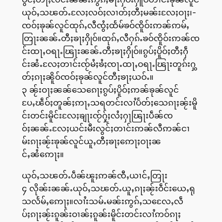
ယုဝ်ႇသၽတ်ႉလႄႈလဝ်ႈလၢတ်ႈတီႈမၼ်းလႄႈဝႃႈ၊-
ၸဝ်ႈၶုၼ်လူင်ထုၵ်ႇလီၸွႆႈထႅမ်ၶဝ်ၸိူဝ်းဢၼ်ဢမ်ႇ
တြႃးၼၼ်ႉတီႈၶႃႈႁိုဝ်။ထုၵ်ႇလီႁၵ်ႉၶဝ်ၸိူဝ်းဢၼ်ၸ
င်းထႃႇဝရႃႉၽြႃးၼၼ်ႉတီႈၶႃႈႁိုဝ်။ၵွပ်ႈပိူဝ်ႈတီႈႁဵ
င်းၼႆႉလႄႈတၢင်းၸႂ်မႆႈၶႆႈၸႃႉထႃႇဝရႃႉၽြႃးတူၵ်းႁွ
တ်ႈၵႃႈၼိူဝ်ၸဝ်ႈၶုၼ်လူင်တီႈၶႃႈယဝ်ႉ။
၃ ၼႂ်းဝႃႈၼၼ်သေၵေႃႈၵွပ်ႈပိူဝ်ႈဢၼ်ၶုၼ်လူင်
ပႄႇၽဵဝ်ႈတူၼ်ႈဢႃႇသရတင်းလၢႆပႅတ်ႈသေၵႃႈၼႂ်းမိူ
င်းတင်းမိူင်းလႄႈၶျႃးၸႂ်ႁႂ်ႈလႆႈႁႃၽြႃးပဵၼ်ၸ
ဝ်ႈၼၼ်ႉလႄႈယင်းမီးလွင်ႈတၢင်းဢၼ်လီဢၼ်ငၢ
မ်းၵႃႈၼႂ်းၶုၼ်လူင်ယူႇတီႈၶႃႈဢေႃႈဝႃႈၼ
င်ႇၼႆဢေႃႈ။
ယုဝ်ႇသၽတ်ႉပဵၼ်ၽူႈဢၼ်ၸီႇယၢင်ႇတြႃး
၄ လိုၼ်းၼၼ်ႉယုဝ်ႇသၽတ်ႉယူႇၵႃႈၼႂ်းဝဵင်းယေႇရု
သလႅမ်ႇဢေႃႈ။လၢႆးသမ်ႉမၼ်းဢွၵ်ႇသလေႄႇလဵ
ပ်ႈၵႃႈၼႂ်းၵူၼ်းဝၢၼ်ႈၵူၼ်းမိူင်းတင်းလၢႆဢဝ်ၵႃႈ