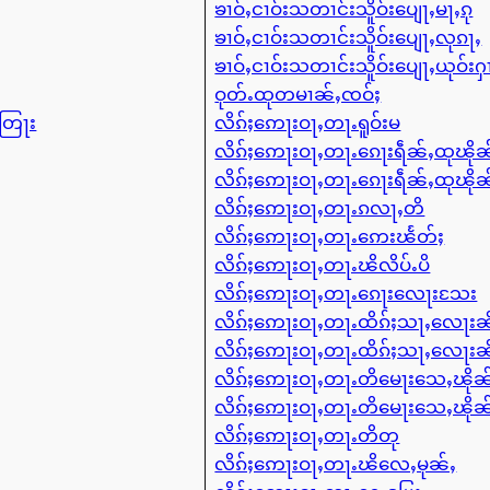
ၶၢဝ်ႇငၢဝ်းသတၢင်းသိူဝ်းပျေႃႇမႃႇၵု
ၶၢဝ်ႇငၢဝ်းသတၢင်းသိူဝ်းပျေႃႇလုၵႃႇ
ၶၢဝ်ႇငၢဝ်းသတၢင်းသိူဝ်းပျေႃႇယုဝ်းႁ
ဝုတ်ႉထုတမၢၼ်ႇၸဝ်ႈ
ႇတြႃး
လိၵ်ႈဢေႃးဝႃႇတႃႉရူဝ်းမ
လိၵ်ႈဢေႃးဝႃႇတႃႉၵေႃးရဵၼ်ႇထုၽိ
လိၵ်ႈဢေႃးဝႃႇတႃႉၵေႃးရဵၼ်ႇထုၽိ
လိၵ်ႈဢေႃးဝႃႇတႃႉၵလႃႇတိ
လိၵ်ႈဢေႃးဝႃႇတႃႉဢေးၽႅတ်ႈ
လိၵ်ႈဢေႃးဝႃႇတႃႉၽိလိပ်ႉပိ
လိၵ်ႈဢေႃးဝႃႇတႃႉၵေႃးလေႃးသႄး
လိၵ်ႈဢေႃးဝႃႇတႃႉထိၵ်ႈသႃႇလေႃးၼ
လိၵ်ႈဢေႃးဝႃႇတႃႉထိၵ်ႈသႃႇလေႃးၼ
လိၵ်ႈဢေႃးဝႃႇတႃႉတိမေႃးသေႇၽို
လိၵ်ႈဢေႃးဝႃႇတႃႉတိမေႃးသေႇၽို
လိၵ်ႈဢေႃးဝႃႇတႃႉတိတု
လိၵ်ႈဢေႃးဝႃႇတႃႉၽိလေႇမုၼ်ႇ