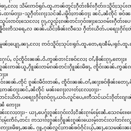
းမိၶႃႇလႄႈ သိမ်းဢဝ်ရုၵ်ႉထူႉဢၼ်တွင်ႈႁဵတ်းၶႅၵ်းႁဵတ်း၊သိူဝ်ႈသုပ်
်ႉထၢမ်ဝႃႈ၊-သူႁဵတ်းၵႃႈသင်ၼႆႉ၊မိူဝ်ႈဢၼ်ဝႃႈ ၼင်ႇၼႆၸိုင် ၶဝ
သူပ်းၸဝ်ႈသေလႄႈ ၵႂႃႇလူၺ်ႈၵၼ်တင်းႁဝ်းၶႃႈသေၵမ်း။ႁဵတ်းပေႃႈ
ႉၶိူဝ်းဢိသရေႇလ ၼၼ်ႉယိင်ႈၶႅၼ်းလီသေ ႁဵတ်းယိတ်ႉပရေႃးႁိၵ်ႈတီႈ
မူၼ်ႈပျေႃႇၼႃႇလႄႈ ဢဝ်သိူဝ်ႈသုပ်း၊ရုၵ်ႉထူႉတေႇရၽဵမ်ႇ၊ရုၵ်ႉထူ
းႁၢပ်ႇ လႂ်ၸိူဝ်းၼၼ်ႉဝႆႉဢွၼ်တၢင်းၶဝ်လႄႈ ဝၢႆႇၶိုၼ်းၵႂႃႇဢေႃႈ။
ႉၵူၼ်းဢၼ်ယူႇႁိူၼ်းၸမ်ၵၼ်တင်းႁိူၼ်းမိၶႃႇ ၸိူဝ်းၼၼ်ႉဢွၼ
ေႃႈ။
ူဝ်းၼၼ်ႉၸိုင် ၵူၼ်းမဵဝ်းတၼ်ႇ ၸိူဝ်းၼၼ်ႉဝၢႆႇၼႃႈၶဝ်ၶိုၼ်းတေႃ
၊မိူဝ်ႈဢၼ်ဝႃႈၼင်ႇၼႆၸိုင် မၼ်းၵေႃႈလၢတ်ႈလႄႈဝႃႈ၊-
င်းယိတ်ႉပရေႃးႁိၵ်ႈၵဝ်ၵႂႃႇယဝ်ႉလူင်ပေႇ။ဢီသင်ယင်းၵိုတ်းၵျၢၼ
ႇၼႆ ဢေႃႈ။
်းလႄႈဝႃႈ၊- ယႃႇပေႁႂ်ႈၵူၼ်းႁဝ်းလႆႈငိၼ်းၵႂၢမ်းမႂ်းၼႆႉသေၵမ်း
ႈမႂ်းဢိၵ်ႇတင်း ဢသၢၵ်ႈၵူၼ်းႁိူၼ်းၵူၼ်းယေးမႂ်းတင်းလၢႆတၵ်း
ႃႇဢေႃႈ။မိၶႃႇၼၼ်ႉ ႁူႉႁၼ်လွင်ႈဢၼ်ၶဝ်ႁႅင်းယႂ်ႇၼႃႇသေမၼ်းၼၼ်ႉလ