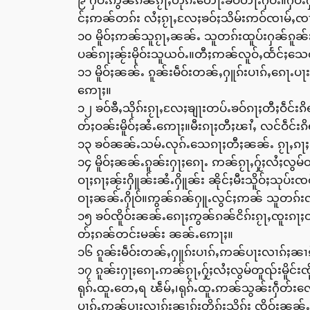
၉ ႁဝ်းဢွၼ်ၵၼ်ၵႂႃႇတိုၵ်းတေႃးၶဝ်တႃႉႁဝ်း။ႁဝ်း
င်ႈဢၼ်တၵ်း လႆႈၵႂႃႇလႄႈၶဝ်ႈသိမ်းဢဝ်ၸၢမ်ႇၸႃး
၁၀ မိူဝ်ႈဢၼ်သူၵႂႃႇၼၼ်ႉ သူတၵ်းထူပ်းႁၼ်ၵူၼ
ပၼ်ၵႃႈၼႂ်းမိုဝ်းသူယဝ်ႉ။တီႈဢၼ်လူဝ်ႇထႅင်ႈသေၸ
၁၁ မိူဝ်ႈၼၼ်ႉ ၵူၼ်းမဵဝ်းတၼ်ႇႁူၵ်းပၢၵ်ႇၵေႃ
ဢေႃႈ။
၁၂ ၶဝ်ၶီႇသိုၵ်းၵႂႃႇလႄႈၶျႃးတပ်ႉၶဝ်ၵႃႈတီႈဝဵင်း
တ်ႈဝၼ်းမိူဝ်ႈၼႆႉဢေႃႈ။မီးၵႃႈတီႈၽၢႆႇ လင်ဝဵင်
၁၃ ၶဝ်ၼၼ်ႉသမ်ႉလုၵ်ႉသေၵႃႈတီႈၼၼ်ႉ ၵႂႃႇၵႃႈၼိ
၁၄ မိူဝ်ႈၼၼ်ႉၵူၼ်းႁႃႈၵေႃႉ ဢၼ်ၵႂႃႇႁႂ်ႈလႆႈလွ
ဝႃႈၵႃႈၼႂ်းႁိူၼ်းၼႆႉႁိူၼ်း ၼိုင်ႈမီးသိူဝ်ႈသု
ဝႃႈၼၼ်ႉႁိုဝ်။ဢွၼ်ၵၼ်ႁူႉလွင်ႈဢၼ် သူတၵ်းလႆ
၁၅ ၶဝ်ၸိူဝ်းၼၼ်ႉၵေႃႈဢွၼ်ၵၼ်ငိၵ်းၵႂႃႇၸူးၵ
တ်ႈၵၼ်တင်းမၼ်း ၼၼ်ႉဢေႃႈ။
၁၆ ၵူၼ်းမဵဝ်းတၼ်ႇႁူၵ်းပၢၵ်ႇဢၼ်ပႃးလၢၵ်ႈၼၢၵ
၁၇ ၵူၼ်းႁႃႈၵေႃႉဢၼ်ၵႂႃႇႁႂ်ႈလႆႈလွမ်တူၺ်းမိူင်း
ရုၵ်ႉထူႉတေႇရ ၽဵမ်ႇ၊ရုၵ်ႉထူႉဢၼ်သွၼ်းႁဵတ်းလ
ပၢၵ်ႇဢၼ်ပႃးလၢၵ်ႈၼၢၵ်ႈတိုၵ်းသိုၵ်း ၸိူဝ်းၼၼ