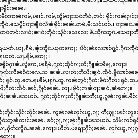
ႁၼ်မိူင်းၼၼ်ႉပဵၼ်မိူင်းဢၼ်လီဢၼ်ငၢမ်းဢေႃႈ။သူယင်းယူႇၼိမ်ၼိ
မိူင်းၼၼ်ႉ။
်းမဵဝ်းဢၼ်ဢမ်ႇၽၢင်ႉဢမ်ႇထိူမ်ၵႃႈသင်ဢိၵ်ႇတင်း မိူင်းဢၼ်ၵႂ
ိူဝ်ႉသေပိူင်ၵႃႈၼိူဝ်လိၼ်မိူင်းၼၼ်ႉဢမ်ႇမီးသင်ယဝ်ႉ၊ ဝႃႈၼင်ႇ
ႉပႃးဢဝ်တင်းလၢၵ်ႈၼၢၵ်ႈတိုၵ်းသိုၵ်းသေလႄႈ ၶီႇသိုၵ်းဢွၵ်ႇသေၵ
ၵိရယတ်ႉယႃႇရိမ်ႇၼႂ်းဢိူင်ႇယုတဢေႃႈ။ပိူဝ်ႈၼႆလႄႈၶဝ်ႁွင်ႉႁိၵ်ႈၸ
းၵိရယတ်ႉယႃႇရိမ်ႇဢေႃႈ။
ူဝ်ႁၢၼ်ႉလွႆဢေႇၽရိမ်ႇႁွတ်ႈထိုင်ၵႃႈတီႈႁိူၼ်းမိၶႃႇဢေႃႈ။
မ်တူၺ်းလိၼ်ဝဵင်းလေႇသ ၼၼ်ႉလၢတ်ႈတီႈပီႈၼွင်ႉၸိူဝ်ႉၶိူဝ်းၶဝ်
ပ်းၸဝ်ႈ၊ရုၵ်ႉထူႉတေႇရၽိမ်ႇ၊ရုၵ်ႉထူႉဢၼ်တွင်ႈႁဵတ်းၶႅၵ်းႁဵတ်း၊ရ
ႈႁဵတ်းၸိူဝ်ႉၼင်ႇႁိုဝ်ၼၼ်ႉ တႃႉ၊မိူဝ်ႈဢၼ်ဝႃႈၼင်ႇၼႆဢေႃႈ။
ႃႈတီႈၼၼ်ႉသေယဝ်ႉ ႁွတ်ႈထိုင်ၵႃႈတီႈႁိူၼ်းတီႈယူႇၵူၼ်းဢွၼ်ႇမ
်ႈတိုၵ်းသိုၵ်းၸိူဝ်းၼၼ်ႉ ဢွၼ်ၵၼ်ၸုၵ်းယူႇၵႃႈ တီႈႁူးၽၵ်းတူ
ၸိူဝ်းဢွၼ်တၢင်းၼၼ်ႉ ၶဝ်ႈၵႂႃႇၵႃႈၼႂ်းႁိူၼ်းသေယဝ်ႉ သိမ်းဢဝ်ရုၵ်
ေႃႇႁဵတ်းၸိူဝ်ႉၼၼ်ႉဢေႃႈ။ယိတ်ႉပရေႃးႁိၵ်ႈၼၼ်ႉ ၸုၵ်းယူႇၵႃႈႁ
်ႉဢေႃႈ။