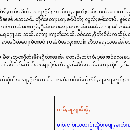
ၼၼ်ႉဢိၵ်ႇတင်းယိတ်ႉပရေႃးႁိၵ်ႈ ဢၼ်ယူႇၵႃႈတီႈမၼ်းၼၼ်ႉသေယဝ်ႉ
လီၼၼ်ႉသေယဝ်ႉ တိုၵ်းတေႃးယႃႉၶဝ်ပႅတ်ႈ လူၺ်ႈၶူမ်းလၢပ်ႇ ၶူမ်
်ႇမီးတၢင်းဢၼ်ၶဝ်ႈဢွၵ်ႇပိူၼ်ႈသေၵေႃႉသေၵူၼ်းၼၼ်ႉလႄႈ ၶဝ်ဢမ်
းပိတ်ႉရႁေႃႇၽ ၼၼ်ႉဢေႃႈ။ၵႃႈတီႈၼၼ်ႉၶဝ်တႄႇႁဵတ်းဝဵင်းဢၼ်မႂ်
်ႇ ဢၼ်ပဵၼ်ပေႃႈမဵဝ်းၶဝ် ဢၼ်ပဵၼ်လုၵ်ႈၸၢႆး ဢိသရေႇလၼၼ်ႉသေလႄ
် မိၶႃႇတွင်ႈႁဵတ်းၶႅၵ်းႁဵတ်းၼၼ်ႉ တႄႇဝႆႉတင်ႈဝႆႉပုၼ်ႈၶဝ်လႄႈ
ၶဝ်ႁဵတ်းယိတ်ႉပရေႃးႁိၵ်ႈတီႈ ၵူၼ်းမဵဝ်းတၼ်ႇတေႃႇထိုင်ႁွတ်ႈ ဝၼ
းႁဵတ်းလေႃႇႁဵတ်းၼၼ်ႉတႄႇဝႆႉတင်ႈဝႆႉၼႂ်းၶိင်ႇၵႃႇလႃႉၸူဝ်ႈပၢၼ
ထမ်ႇမႃႉၵျၢမ်းမႂ်ႇ
ၶၢဝ်ႇငၢဝ်းသတၢင်းသိူဝ်းပျေႃႇမၢတ်