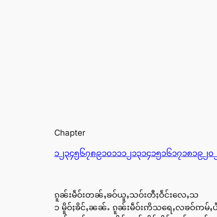
Chapter
၁
၂
၃
၄
၅
၆
၇
၈
၉
၁၀
၁၁
၁၂
၁၃
၁၄
၁၅
၁၆
၁၇
၁၈
၁၉
၂၀
ၵူၼ်းမဵဝ်းတၼ်ႇၶဝ်ယူႇသဝ်းတီႈဝဵင်းလေႇသ
၁ မိူဝ်ႈၶိင်ႇၼၼ်ႉ ၵူၼ်းမဵဝ်းဢိသရေႇလၶဝ်ဢမ်ႇ