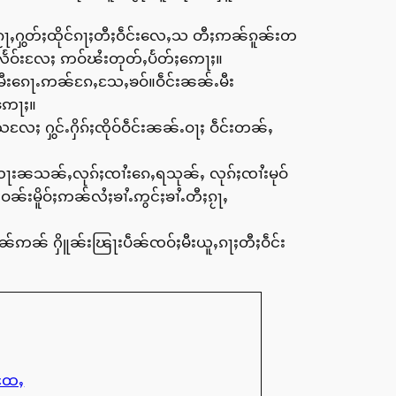
ၵႂႃႇႁွတ်ႈထိုင်ၵႃႈတီႈဝဵင်းလေႇသ တီႈဢၼ်ၵူၼ်းတ
းလႅဝ်းလႄႈ ဢဝ်ၽႆးတုတ်ႇပႅတ်ႈဢေႃႈ။
ႇမီးၵေႃႉဢၼ်ၵႄႇသႄႇၶဝ်။ဝဵင်းၼၼ်ႉမီး
ႇဢေႃႈ။
ႈ ႁွင်ႉႁိၵ်ႈၸိုဝ်ဝဵင်းၼၼ်ႉဝႃႈ ဝဵင်းတၼ်ႇ
ယေႃးၼသၼ်ႇလုၵ်ႈၸၢႆးၵေႇရသုၼ်ႇ လုၵ်ႈၸၢႆးမုဝ်
်းမိူဝ်ႈဢၼ်လႆႈၶၢႆႉဢွင်ႈၶၢႆႉတီႈၵႂႃႇ
်ဢၼ် ႁိူၼ်းၽြႃးပဵၼ်ၸဝ်ႈမီးယူႇၵႃႈတီႈဝဵင်း
ႈထႄႇ