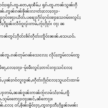
းၸဝ်ႈ၊ရုၵ်ႉထူႉတေႇရၽဵမ်ႇ၊ ရုၵ်ႉထူႉဢၼ်သွၼ်းႁဵ
်ၼၼ်ႉဢွၼ်ၵၼ်ၶိုၼ်းလၢတ်ႈလႄႈဝႃႈ၊-
ႁဝ်းၶႃႈ၊ယိတ်ႉပရေႃးႁိၵ်ႈႁဝ်းၶႃႈသေၵမ်း။လွင်ႈ
ႁိူၼ်းလဵဝ်ၵူၺ်းဢမ်ႇၸႂ်ႈႁိုဝ်၊ ဝႃႈ ၼ
ႉဢၼ်တွင်ႈႁဵတ်းၶႅၵ်းႁဵတ်းၸိူဝ်းၼၼ်ႉသေယဝ်ႉ
်ၵၼ်ၸူႉၵၼ်တုမ်ၵၼ်သေလႄႈ လိုပ်ႈၸွမ်းလမ်းၸွ
ႇမိၶႃႇလႄႈဝႃႈ၊-မႂ်းမီးလွင်ႈတၢင်းၵႃႈသင်လႄႈ
်ႇပုၼ်ႈၵဝ်လူးၵွၼ်ႇ။ႁဵတ်းႁိုဝ်လႄႈသူယင်းထၢမ်
။ပေႃးဢမ်ႇၼၼ်ၵူၼ်းဢၼ်ၸႂ်လမ်သႆႈၵမ်ႇၸိူ
လူႉသုမ်းဢေႃႈ၊ဝႃႈၼင်ႇၼႆဢေႃႈ။
ႄႈ ဝၢႆႇၶိုၼ်းမိူဝ်းၵႂႃႇၸူးၵႃႈတီႈႁိူၼ်းမၼ်း