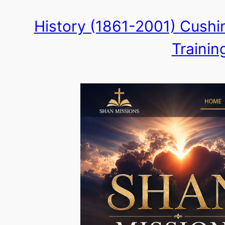
Skip
History (1861-2001)
Cushin
to
Trainin
content