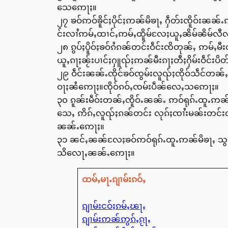
သေဢေႃႈ။
၂၇ ၶဝ်ဢဝ်ၶိူင်ႈပိုင်ႈဢၼ်မိၶႃႇ ႁဵတ်းၸိူဝ်း
င်းလၢႆဢမ်ႇထၢင်ႇဢမ်ႇထိူမ်လႄႈယူႇၼိမ်ၼိမ်လီ
၂၈ ၵွပ်ႈပိူဝ်ႈၶဝ်ၵႆၵၼ်တင်းဝဵင်းၸိတုၼ်ႇ ဢမ
ယူႇၵႃႈၼႂ်းပၢင်ႈႁူၺ်ႈဢၼ်မီးၵႃႈတီႈႁိမ်းဝဵင်
၂၉ ဝဵင်းၼၼ်ႉၸိုင်ၶဝ်ၸွမ်းလူၺ်ႈၸိုဝ်သဵင်တၼ
ဝႃႈၼႆဢေႃႈ။ၸိုဝ်ၵဝ်ႇၸမ်းပဵၼ်လေႇသဢေႃႈ။
၃၀ ၵူၼ်းမဵဝ်းတၼ်ႇၸိူဝ်ႉၼၼ်ႉ ဢဝ်ရုၵ်ႉထူႉဢၼ
သေႇ ဢိၵ်ႇလူၺ်ႈၵၼ်တင်း လုၵ်ႈၸၢႆးမၼ်းတင်းလၢႆ 
ၼၼ်ႉဢေႃႈ။
၃၁ ၼင်ႇၼၼ်လႄႈၶဝ်ဢဝ်ရုၵ်ႉထူႉဢၼ်မိၶႃႇ သွၼ်
သိလေႃႇၼၼ်ႉဢေႃႈ။
ထမ်ႇမႃႉၵျၢမ်းၵဝ်ႇ
ၵျၢမ်းငဝ်ႈၵမ်ႇၽႃႇ
ၵျၢမ်းဢၼ်ဢွၵ်ႇၵႂႃႇ