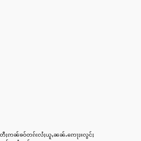
ႃလိၼ်တီႈဢၼ်ၶဝ်တၵ်းလႆႈယူႇၼၼ်ႉဢေႃႈ။လွင်ႈ