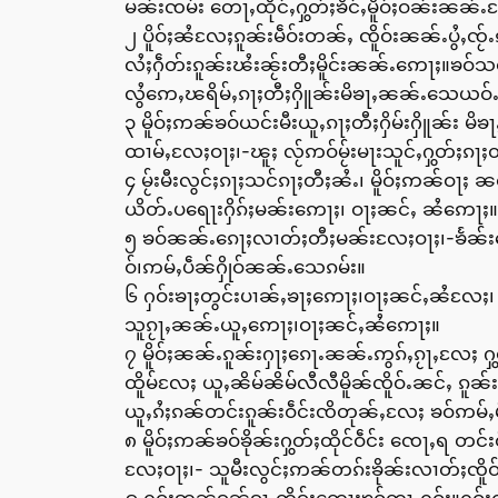
မၼ်းၸမ်း တေႃႇထိုင်ႇႁွတ်ႈၶိင်ႇမိူဝ်ႈဝၼ်းၼ
၂ ပိူဝ်ႈၼႆလႄႈၵူၼ်းမဵဝ်းတၼ်ႇ ၸိူဝ်းၼၼ်ႉပွႆႇၸ
လႆႈႁဵတ်းၵူၼ်းၽႆးၼႂ်းတီႈမိူင်းၼၼ်ႉဢေႃႈ။ၶဝ်
လွႆဢေႇၽရိမ်ႇၵႃႈတီႈႁိူၼ်းမိၶႃႇၼၼ်ႉသေယဝ်ႉ 
၃ မိူဝ်ႈဢၼ်ၶဝ်ယင်းမီးယူႇၵႃႈတီႈႁိမ်းႁိူၼ်း 
ထၢမ်ႇလႄႈဝႃႈ၊-ၽူႈ လႂ်ဢဝ်မႂ်းမႃးသူင်ႇႁွတ်ႈၵႃႈ
၄ မႂ်းမီးလွင်ႈၵႃႈသင်ၵႃႈတီႈၼႆႉ၊ မိူဝ်ႈဢၼ်ဝႃႈ
ယိတ်ႉပရေႃးႁိၵ်ႈမၼ်းဢေႃႈ၊ ဝႃႈၼင်ႇ ၼႆဢေႃႈ။
၅ ၶဝ်ၼၼ်ႉၵေႃႈလၢတ်ႈတီႈမၼ်းလႄႈဝႃႈ၊-ၶႅၼ်းတေ
ဝ်၊ဢမ်ႇပဵၼ်ႁိုဝ်ၼၼ်ႉသေၵမ်း။
၆ ႁဝ်းၶႃႈတွင်းပၢၼ်ႇၶႃႈဢေႃႈ၊ဝႃႈၼင်ႇၼႆလႄႈ
သူၵႂႃႇၼၼ်ႉယူႇဢေႃႈ၊ဝႃႈၼင်ႇၼႆဢေႃႈ။
၇ မိူဝ်ႈၼၼ်ႉၵူၼ်းႁႃႈၵေႃႉၼၼ်ႉဢွၵ်ႇၵႂႃႇလႄႈ 
ထိူမ်လႄႈ ယူႇၼိမ်ၼိမ်လီလီမိူၼ်ၸိူဝ်ႉၼင်ႇ ၵူၼ်
ယူႇၵႆႈၵၼ်တင်းၵူၼ်းဝဵင်းၸိတုၼ်ႇလႄႈ ၶဝ်ဢမ်ႇ
၈ မိူဝ်ႈဢၼ်ၶဝ်ၶိုၼ်းႁွတ်ႈထိုင်ဝဵင်း ၸေႃႇရ တင
လႄႈဝႃႈ၊- သူမီးလွင်ႈဢၼ်တၵ်းၶိုၼ်းလၢတ်ႈၸိူဝ်