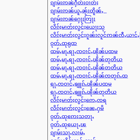
ၵျၢမ်းဢၼ်ႁဵတ်းဝၢတ်ႈ
ၵျၢမ်းဢၼ်ယူႇၼႂ်းထိူၼ်ႇ
ၵျၢမ်းဢၼ်ႁေႃးတြႃး
လိၵ်ႈမၢတ်ႈလွင်ႈယေႃးသု
လိၵ်ႈမၢတ်ႈလွင်ႈၵူၼ်းလူင်ဢၼ်ၸီႇယၢင်
ဝုတ်ႉထုရုထ
ထမ်ႇမႃႉရႃႇၸဝၢင်ႇၽိုၼ်ပထမ
ထမ်ႇမႃႉရႃႇၸဝၢင်ႇၽိုၼ်တုတိယ
ထမ်ႇမႃႉရႃႇၸဝၢင်ႇၽိုၼ်တတိယ
ထမ်ႇမႃႉရႃႇၸဝၢင်ႇၽိုၼ်ၸတုၵ်ႉထ
ရႃႇၸဝၢင်ႇၶျူၵ်ႉၽိုၼ်ပထမ
ရႃႇၸဝၢင်ႇၶျူၵ်ႉၽိုၼ်တုတိယ
လိၵ်ႈမၢတ်ႈလွင်ႈဢေႇၸရ
လိၵ်ႈမၢတ်ႈလွင်ႈၼေႇႁမိ
ဝုတ်ႉထုဢေးသတႃႇ
ဝုတ်ႉထုယေႃႇၽ
ၵျၢမ်းသႃႇလၢမ်ႇ