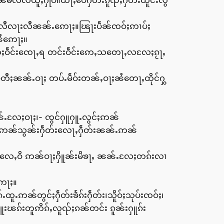
မ်လီလီယူႇႁိုဝ်။ယႃႇပေႁဵတ်းၵူၺ်ႈႁဵတ်းထိူင်းလွ
ၢင်ႈလီလႃးလီၼၼ်ႉဢေႃႈ။ၽြႃးပဵၼ်ၸဝ်ႈဢၢပ်ႈ
ၼႆဢေႃႈ။
ႃႈတီႈဝဵင်းၸေႃႇရ တင်းဝဵင်းဢေႇသတေႃႇလလႄႈၵႂႃႇ
ိုဝ်တီႈၼၼ်ႉဝႃႈ တပ်ႉမဵဝ်းတၼ်ႇဝႃႈၼႆတေႃႇထိုင်ႁွ
ၼၼ်ႉလႄႈဝႃႈ၊- ၸွင်ႁူႁူႉလွင်ႈဢၼ်
ုၵ်ႉထူႉဢၼ်သွၼ်းႁဵတ်းလေႃႇႁဵတ်းၼၼ်ႉဢၼ်
ဵဝ်းလေႇဝိ ဢၼ်ဝႃႈႁိူၼ်းမိၶႃႇ ၼၼ်ႉလႄႈတၵ်းလၢ
ဢေႃႈ။
ႉထူႉဢၼ်တွင်ႈႁဵတ်းၶႅၵ်းႁဵတ်း၊သိူဝ်ႈသုပ်းၸဝ်ႈ၊
ူးၽၵ်းတူဢိၵ်ႇလူၺ်ႈၵၼ်တင်း ၵူၼ်းႁူၵ်း