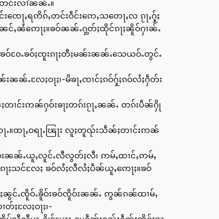
ႇလတင်းလၢႆၼၼ်ႉ။
ႈဝဵင်းၸေႃႇရဢိၵ်ႇတင်းဝဵင်းဢေႇသတေႃႇလ ၵႂႃႇႁႂ်ႈ
ၼင်ႇၼႆဢေႃႈ။ၶဝ်ၼၼ်ႉႁွတ်ႈထိုင်ၵႃႈၼိူဝ်ႁၢၼ်ႉ
်ႉလႄႈၶဝ်ဝႄႉၶဝ်ႈၸူးၵႃႈတီႈမၼ်းၼၼ်ႉသေယဝ်ႉတွင်ႉ
ၼ်းၼၼ်ႉလႄႈဝႃႈ၊-မိၶႃႇၸၢင်ႈၵဝ်ႁႂ်ႈၵဝ်လႆႈႁဵတ်း
ႈတၢင်းဢၼ်ႁဝ်းၶႃႈတၵ်းၵႂႃႇၼၼ်ႉ တၵ်းပဵၼ်ႁို
မ်တႃႉ။ထႃႇဝရႃႉၽြႃး လူႈတူၺ်းသဵၼ်ႈတၢင်းဢၼ်
ူဝ်းၼၼ်ႉယူႇလူင်ႉလီလွတ်ႈလီ၊ ဢမ်ႇထၢင်ႇဢမ်ႇ
လူဝ်ႇၵႃႈသင်လႄႈ ၶဝ်လႆႈလီလႆႈပဵၼ်ယူႇဢေႃႈ။ၶဝ်
ႈၼွင်ႉၸိူဝ်ႉၶိူဝ်းၶဝ်ၸိူဝ်းၼၼ်ႉ ဢွၼ်ၵၼ်ထၢမ်ႇ
းလၢတ်ႈလႄႈဝႃႈ၊-