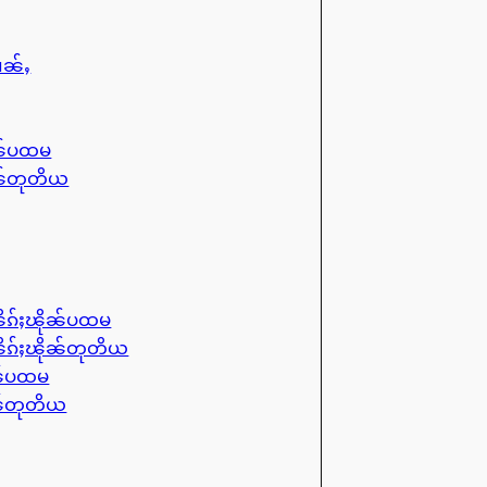
ၢၼ်ႇ
ုၼ်ပထမ
ုၼ်တုတိယ
ိၵ်ႈၽိုၼ်ပထမ
ိၵ်ႈၽိုၼ်တုတိယ
ၼ်ပထမ
ၼ်တုတိယ