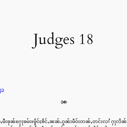
Judges 18
၂၁
၁၈
ပႆႇမီးၶုၼ်ႁေႃၶမ်း။မိူဝ်ႈၶိင်ႇၼၼ်ႉၵူၼ်းမဵဝ်းတၼ်ႇတင်းလၢႆ ႁ