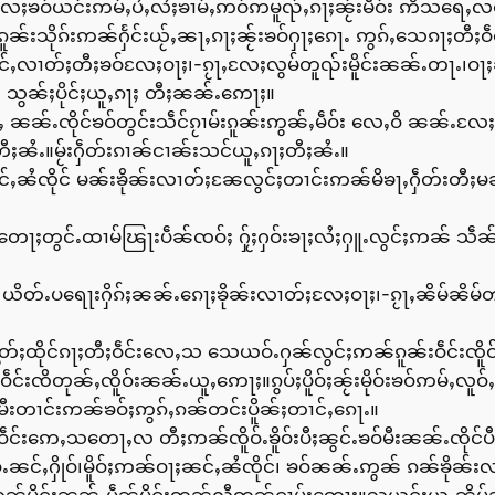
ၼ်ႉလႄႈၶဝ်ယင်းဢမ်ႇပႆႇလႆႈၶၢမ်ႇဢဝ်ဢမူၺ်ႇၵႃႈၼႂ်းမဵဝ်း ဢိသရေ
ႂ်ႉၵူၼ်းသိုၵ်းဢၼ်ႁႅင်းယႂ်ႇၼႃႇၵႃႈၼႂ်းၶဝ်ႁႃႈၵေႃႉ ဢွၵ်ႇသေၵႃႈတီ
သင်ႇလၢတ်ႈတီႈၶဝ်လႄႈဝႃႈ၊-ၵႂႃႇလႄႈလွမ်တူၺ်းမိူင်းၼၼ်ႉတႃႉ၊ဝႃႈ
သွၼ်ႈပိုင်ႈယူႇၵႃႈ တီႈၼၼ်ႉဢေႃႈ။
မိၶႃႇ ၼၼ်ႉၸိုင်ၶဝ်တွင်းသဵင်ၵႂၢမ်းၵူၼ်းဢွၼ်ႇမဵဝ်း လေႇဝိ ၼၼ
တီႈၼႆႉ။မႂ်းႁဵတ်းၵၢၼ်ငၢၼ်းသင်ယူႇၵႃႈတီႈၼႆႉ။
 ၼင်ႇၼႆၸိုင် မၼ်းၶိုၼ်းလၢတ်ႈၼႄလွင်ႈတၢင်းဢၼ်မိၶႃႇႁဵတ်းတီႈမ
ႃႈတွင်ႉထၢမ်ၽြႃးပဵၼ်ၸဝ်ႈ ႁႂ်ႈႁဝ်းၶႃႈလႆႈႁူႉလွင်ႈဢၼ် သဵၼ်
၊ ယိတ်ႉပရေႃးႁိၵ်ႈၼၼ်ႉၵေႃႈၶိုၼ်းလၢတ်ႈလႄႈဝႃႈ၊-ၵႂႃႇၼိမ်ၼိ
ႁွတ်ႈထိုင်ၵႃႈတီႈဝဵင်းလေႇသ သေယဝ်ႉႁၼ်လွင်ႈဢၼ်ၵူၼ်းဝဵင်းၸိ
းဝဵင်းၸိတုၼ်ႇၸိူဝ်းၼၼ်ႉယူႇဢေႃႈ။ၵွပ်ႈပိူဝ်ႈၼႂ်းမိုဝ်းၶဝ်ဢမ်ႇ
မီးတၢင်းဢၼ်ၶဝ်ႈဢွၵ်ႇၵၼ်တင်းပိူၼ်ႈတၢင်ႇၵေႃႉ။
်းဝဵင်းဢေႇသတေႃႇလ တီႈဢၼ်ၸိူဝ်ႉၶိူဝ်းပီႈၼွင်ႉၶဝ်မီးၼၼ်ႉၸိုင်ပီ
ႉၼင်ႇႁိုဝ်၊မိူဝ်ႈဢၼ်ဝႃႈၼင်ႇၼႆၸိုင်၊ ၶဝ်ၼၼ်ႉဢွၼ် ၵၼ်ၶိုၼ်