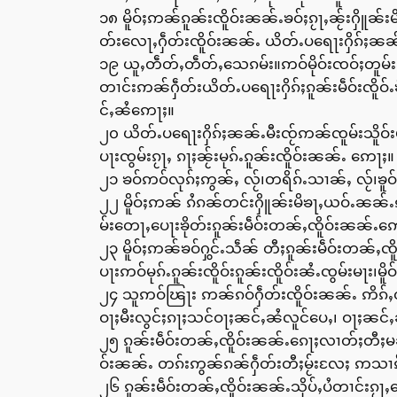
၁၈ မိူဝ်ႈဢၼ်ၵူၼ်းၸိူဝ်းၼၼ်ႉၶဝ်ႈၵႂႃႇၼႂ်းႁိူၼ်
တ်းလေႃႇႁဵတ်းၸိူဝ်းၼၼ်ႉ ယိတ်ႉပရေႃးႁိၵ်ႈၼၼ
၁၉ ယူႇတဵတ်ႇတဵတ်ႇသေၵမ်း။ဢဝ်မိုဝ်းၸဝ်ႈတူမ်း
တၢင်းဢၼ်ႁဵတ်းယိတ်ႉပရေႃးႁိၵ်ႈၵူၼ်းမဵဝ်းၸိူဝ်
င်ႇၼႆဢေႃႈ။
၂၀ ယိတ်ႉပရေႃးႁိၵ်ႈၼၼ်ႉမီးၸႂ်ဢၼ်ၸူမ်းသိူဝ်း
ပႃးၸွမ်းၵႂႃႇ ၵႃႈၼႂ်းမုၵ်ႉၵူၼ်းၸိူဝ်းၼၼ်ႉ ဢေႃႈ။
၂၁ ၶဝ်ဢဝ်လုၵ်ႈဢွၼ်ႇ လႂ်၊တရိၵ်ႉသၢၼ်ႇ လႂ်၊ၶူဝ်
၂၂ မိူဝ်ႈဢၼ် ၵႆၵၼ်တင်းႁိူၼ်းမိၶႃႇယဝ်ႉၼၼ်
မ်းတေႃႇပေႃးၶိုတ်းၵူၼ်းမဵဝ်းတၼ်ႇၸိူဝ်းၼၼ်ႉဢ
၂၃ မိူဝ်ႈဢၼ်ၶဝ်ႁွင်ႉသဵၼ် တီႈၵူၼ်းမဵဝ်းတၼ်ႇၸိ
ပႃးဢဝ်မုၵ်ႉၵူၼ်းၸိူဝ်းၵူၼ်းၸိူဝ်းၼႆႉၸွမ်းမႃး
၂၄ သူဢဝ်ၽြႃး ဢၼ်ၵဝ်ႁဵတ်းၸိူဝ်းၼၼ်ႉ ဢိၵ်ႇတ
ဝႃႈမီးလွင်ႈၵႃႈသင်ဝႃႈၼင်ႇၼႆလူင်ပေႇ၊ ဝႃႈၼင်
၂၅ ၵူၼ်းမဵဝ်းတၼ်ႇၸိူဝ်းၼၼ်ႉၵေႃႈလၢတ်ႈတီႈမၼ
ဝ်းၼၼ်ႉ တၵ်းဢွၼ်ၵၼ်ႁဵတ်းတီႈမႂ်းလႄႈ ဢသၢၵ်
၂၆ ၵူၼ်းမဵဝ်းတၼ်ႇၸိူဝ်းၼၼ်ႉသိုပ်ႇပႆတၢင်းၵႂ