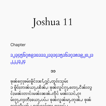
Joshua 11
Chapter
၁
၂
၃
၄
၅
၆
၇
၈
၉
၁၀
၁၁
၁၂
၁၃
၁၄
၁၅
၁၆
၁၇
၁၈
၁၉
၂၀
၂၁
၂၂
၂၃
၂၄
၁၁
ၶုၼ်ႁေႃၶမ်းမိူင်းၽၢႆႇႁွင်ႇတူၵ်းသုမ်း
၁ မိူဝ်ႈဢၼ်ယႃႇၽႅၼ်ႇ၊ ၶုၼ်လူင်ႁႃႇၸေႃႇငိၼ်းလွ
င်ႈမၼ်းတၢင်းမၼ်းၼၼ်ႉၸိုင် မၼ်းသင်ႇၵႂၢ
မ်းၵႂႃႇၵႃႈတီႈယေႃႇပပ်ႉ၊ ၶုၼ်လူၼ်မႃႇတုၼ်ႇ၊ ၶုၼ်
လူင်သိမုၼ်ႇ၊ ၶုၼ်လူင်ဢႃႇၶသၢပ်ႉ၊