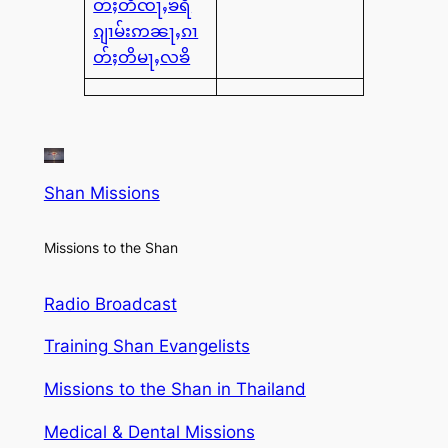
တ်ႈတိၸႃႇၶရိ
ၵျၢမ်းဢၼႃႇၵၢ
တ်ႈတိမႃႇလၶိ
Shan Missions
Missions to the Shan
Radio Broadcast
Training Shan Evangelists
Missions to the Shan in Thailand
Medical & Dental Missions