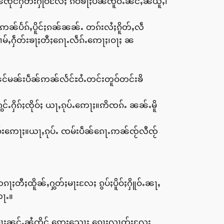
ုင်ႁဵတ်းႁိုဝ်လႄႈ ၵဝ်ၶႃႈပဵၼ်ၸိူဝ်ႉၼင်ႇၼႆယူႇ၊
်းဢၼ်ပႅၵ်ႇပိူင်ႈၵၼ်ၼၼ်ႉ တၵ်းလႆႈၵိူတ်ႇလဵ
ႈၶၢမ်ႇႁဵတ်းၶႃႈတီႈၵေႃႉလဵၵ်ႉဢေႃႈ၊ဝႃႈ ၼ
ၼင်မၼ်းပဵၼ်ဢၼ်လႅင်ႊဝႆႉတင်းတူဝ်တင်းၶိ
ႁိၵ်ႈၸိုဝ်ႈ ယႃႇၵုပ်ႉဢေႃႈ။ဢိၸၵ်ႉ ၼၼ်ႉမိူ
ဝ်းဢေႃႈ။ယႃႇၵုပ်ႉ ၸမ်းပဵၼ်ၵေႃႉဢၼ်ၸႂ်လီၸႂ်
ႃႈတီႈထိူၼ်ႇႁွတ်ႈမႃးလႄႈ ၵွပ်ႈပိူဝ်ႈႁိူဝ်ႉၼႃႇ
ႃႉ။
ၼ်ဝႃႈၼင်ႇၼႆၸိုင် ဢေးသေႃး ၵေႃႈလၢတ်ႈလႄႈ