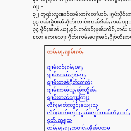
ဝႃႈ၊-
၃၂ တူၺ်းလူႊ။ၵဝ်ၸမ်းတၵ်းတၢႆယဝ်ႉ။ၵွပ်ႈပိူဝ
၃၃ ဝၼ်းမိူဝ်ႈၼႆႉႁဵတ်းတၢင်းဢၼ်ၵိၼ်ႇဢၼ်ဝႃႈတ
၃၄ မိူဝ်ႈၼၼ်ႉယႃႇၵုပ်ႉဢဝ်ၶဝ်ႈမုၼ်းဢိၵ်ႇတ
လႄႈ ဢေးသေႃး ႁဵတ်းဢမ်ႇပေႃးၼင်ႇႁိုဝ်တီႈ
ထမ်ႇမႃႉၵျၢမ်းၵဝ်ႇ
ၵျၢမ်းငဝ်ႈၵမ်ႇၽႃႇ
ၵျၢမ်းဢၼ်ဢွၵ်ႇၵႂႃႇ
ၵျၢမ်းဢၼ်ႁဵတ်းဝၢတ်ႈ
ၵျၢမ်းဢၼ်ယူႇၼႂ်းထိူၼ်ႇ
ၵျၢမ်းဢၼ်ႁေႃးတြႃး
လိၵ်ႈမၢတ်ႈလွင်ႈယေႃးသု
လိၵ်ႈမၢတ်ႈလွင်ႈၵူၼ်းလူင်ဢၼ်ၸီႇယၢင်
ဝုတ်ႉထုရုထ
ထမ်ႇမႃႉရႃႇၸဝၢင်ႇၽိုၼ်ပထမ