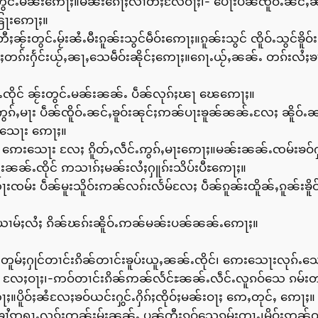
ွင်ႉမၼ်းဢေႃႈ။မၼ်းၵေႃႈလၢတ်ႈလႄဝႃႈ၊- ပေႃးပဵၼ်ၸိူဝ်ႉၼင်ႇၼႆၸိ
ြႃးဢေႃႈ။
းတွင်ႉမႂ်းၼႆႉမီးၵူၼ်းသွင်မဵဝ်းဢေႃႈ။ၵူၼ်းသွင် ၸိူဝ်ႉသွင်ၶိူဝ
ိုင်ႈတၵ်းႁႅင်းယႂ်ႇၼႃႇသေမဵဝ်းၼိုင်ႈဢေႃႈ။ၵေႃႉယႂ်ႇၼၼ်ႉ တၵ်းလႆ
ၼ်ႉၸိုင် ၼႂ်းတွင်ႉမၼ်းၼၼ်ႉ ပဵၼ်လုၵ်ႈၽႃ ၽေဢေႃႈ။
ွၵ်ႇမႃး ပဵၼ်ၸိူဝ်ႉၼင်ႇၶူဝ်းၼုင်ႈဢၼ်ပႃးၶူၼ်ၼၼ်ႉလႄႈ ၼိူဝ်ႉ
ဢေးသေႃး ဢေႃႈ။
ဢေးသေႃး လႄႈ ၵိူတ်ႇလဵင်ႉဢွၵ်ႇမႃးဢေႃႈ။မၼ်းၼၼ်ႉၸမ်းၶဝ်ႁွင်ႉ
မႃးၼၼ်ႉၸိုင် ဢသၢၵ်ႈမၼ်းလႆႈႁူၵ်းသိပ်းပီႊဢေႃႈ။
ၸမ်း ပဵၼ်မူးသိူဝ်းဢၼ်လၵ်းလႅမ်လႄႈ ပဵၼ်ၵူၼ်းထိူၼ်ႇၵူၼ်းၶိူ
ဝ်ႈယၢမ်ႈလႆႈ ၵိၼ်ၽၵ်းၼိူဝ်ႉဢၼ်မၼ်းပၼ်ၼၼ်ႉဢေႃႈ။
ၵ်ႉတူမ်ႈႁုင်တၢင်းၵိၼ်တၢင်းၶူပ်းယူႇၼၼ်ႉၸိုင်၊ ဢေးသေႃးလုၵ်ႉသေၵ
ႉ လႄႈဝႃႈ၊-ဢဝ်တၢင်းၵိၼ်ဢၼ်လႅင်ႊၼၼ်ႉလဵင်ႉလူၵဝ်သေ ၵမ်းတ
။ပိူဝ်ႈၼႆလႄႈၶဝ်ယင်းႁွင်ႉႁိၵ်ႈၸိုဝ်ႈမၼ်းဝႃႈ ဢေႇတုင်ႇ ဢေႃႈ။
ႆႉၶၢႆဢရႃႇလုၵ်ႈတူၼ်ႈမႂ်းၼၼ်ႉ ပၼ်တီႈၵဝ်သေၵမ်းတႃႉ၊မိူဝ်ႈဢ