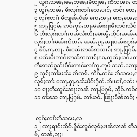
၂ ယွၵ်ႇသၼ်ႇ၊မေႇတၼ်ႇ၊မိတျၼ်ႇ၊ဢိသၽၵ်ႉ တ
၃ ယွၵ်ႇသၼ်ႇ မီးလုၵ်ႈၸၢႆးသေႇပၢင်ႇ တင်း တေႇ
၄ လုၵ်ႈၸၢႆး မိတျၼ်ႇပဵၼ် ဢေႇၽႃႇ၊ ဢေႇၽေႇရ၊
၅ ဢႃႇပြႁမ်ႇ ဢဝ်ဢုၵ်ႉၸႃႇမၼ်းၵႃႈမီးတင်းသဵင
၆ တီႈလုၵ်ႈၸၢႆးဢၼ်လႆႈတီႈမေးၼွႆႉၸိူဝ်းၼၼ်ႉ
လုၵ်ႈၸၢႆးမၼ်းဢိၸၵ်ႉ ၼၼ်ႉၵွႃႇၼႃႈဝၼ်းဢွၵ်ႇၸ
၇ ၶိင်ႇၵႃႇလႃႉ ပီႊဝၼ်းဢၼ်ဢသၢၵ်ႈ ဢႃႇပြႁမ်ႇဢ
၈ မၼ်းမီးတၢင်းဢၼ်ဢသၢၵ်ႈၵႄႇထူၼ်ႈယဝ်ႉ၊ထဝ်
တီႈဢၼ်ၵူၼ်းမဵဝ်းတၢင်းလၢႆၸူႉတုမ် ၼၼ်ႉဢေႃ
၉ လုၵ်ႈၸၢႆးမၼ်း ဢိၸၵ်ႉ ဢိၵ်ႇတင်း ဢိသမေႇလ
လုၵ်ႈၸၢႆး ၸေႃႇႁႃႇၵူၼ်းမဵဝ်းႁိတ်ႉတိ၊ၽၢႆႇဝၼ်
၁၀ ၵႃႈတီႈတူင်ႈၼႃးဢၼ် ဢႃႇပြႁမ်ႇ သိုဝ်ႉဢဝ်တ
၁၁ ဝၢႆးသေ ဢႃႇပြႁမ်ႇ တၢႆယဝ်ႉ ၽြႃးပဵၼ်ၸဝ်ႈ
လုၵ်ႈၸၢႆးဢိသမေႇလ
၁၂ ၸႃႈရၢင်းၸိူဝ်ႉၶိူဝ်းၸူဝ်လုၵ်ႈပၢၼ်လၢၼ် 
မ်ႇ ဢၼ်ႇဝႃႈ၊