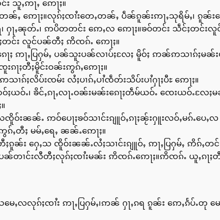
င်း သူႇဢႃႇ ဢေႃႈ။
တၼ်ႇ ဢေႃႈ။လုၵ်ႈၸၢႆးတေႇတၼ်ႇ ပဵၼ်ၵူၼ်းဢႃႇသုရိမ်ႇ၊ ၵူၼ်းလေ
 ႁႃႇၼုတ်ႉ၊ ဢပိတတင်း ဢေႇလ ဢေႃႈ။ၶဝ်တင်း သဵင်ႈတင်းလူင်ၸိူဝ
်ႈတင်း လူင်ပၼ်တီႈ ဢိၸၵ်ႉ ဢေႃႈ။
ၵေႃႈ ဢႃႇပြႁမ်ႇ ပၼ်သူးပၼ်လၢပ်ႈလႄႈ မိူဝ်ႈ ဢၼ်ဢသၢၵ်ႈမၼ်းယ
ူးၵႃႈတီႈမိူင်းဝၼ်းဢွၵ်ႇဢေႃႈ။
သၢၵ်ႈလိပ်းၸမ်း လႆႈပၢၵ်ႇပၢႆၸဵတ်းသိပ်းပၢႆႁႃႈပီႊ ဢေႃႈ။
ႈယဝ်ႉ၊ ၶိင်ႇၵႃႇလႃႉဝၼ်းမၼ်းၵေႃႈတဵမ်ယဝ်ႉ ၸေးယဝ်ႉလႄႈမၼ်းၶ
ႈ။
ၸိူဝ်းၼၼ်ႉ ဢဝ်ပေႃႈၶဝ်သၢင်းၵျူဝ်ႇၵႃႈၼႂ်းႁူးလဝ်ႇမၵ်ႉပေႇ
း ဢွၵ်ႇတီႈ မမ်ႇရေႇ ၼၼ်ႉဢေႃႈ။
ီႈၵူၼ်း ႁေႇသ ၸိူဝ်းၼၼ်ႉလႆႈသၢင်းၵျူဝ်ႇ ဢႃႇပြႁမ်ႇ ဢိၵ်ႇတ
 ပၼ်တၢင်းလီတီႈလုၵ်ႈၸၢႆးမၼ်း ဢိၸၵ်ႉဢေႃႈ။ဢိၸၵ်ႉ ယူႇၵႃႈတီႈ
ဢိသမေႇလလုၵ်ႈၸၢႆး ဢႃႇပြႁမ်ႇ၊ဢၼ် ႁႃႇၵရ ၵူၼ်း ဢေႇၵႅပ်ႉတု မ