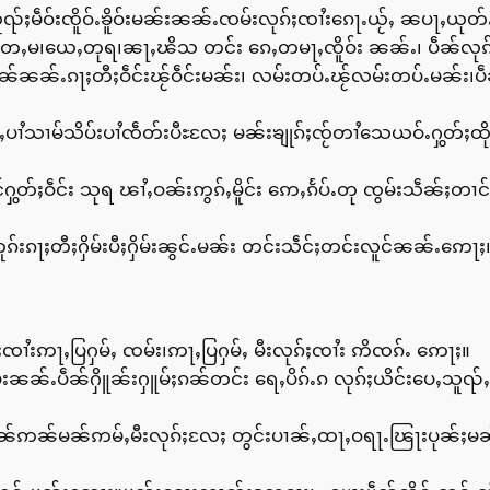
်ႈမဵဝ်းၸိူဝ်ႉၶိူဝ်းမၼ်းၼၼ်ႉၸမ်းလုၵ်ႈၸၢႆးၵေႃႉယႂ်ႇ ၼပႃႇယ
၊ တေႇမ၊ယေႇတုရ၊ၼႃႇၽိသ တင်း ၵေႇတမႃႇၸိူဝ်း ၼၼ်ႉ၊ ပဵၼ်လ
ၼ်ၼၼ်ႉၵႃႈတီႈဝဵင်းၽႂ်ဝဵင်းမၼ်း၊ လမ်းတပ်ႉၽႂ်လမ်းတပ်ႉမၼ်း၊ပဵၼ်
ၢႆသၢမ်သိပ်းပၢႆၸဵတ်းပီႊလႄႈ မၼ်းၶျုၵ်ႈၸႂ်တၢႆသေယဝ်ႉႁွတ်ႈထိ
ွတ်ႈဝဵင်း သုရ ၽၢႆႇဝၼ်းဢွၵ်ႇမိူင်း ဢေႇၵႅပ်ႉတု ၸွမ်းသဵၼ်ႈတၢင
ႈတီႈႁိမ်းပီႈႁိမ်းၼွင်ႉမၼ်း တင်းသဵင်ႈတင်းလူင်ၼၼ်ႉဢေႃႈ
်ႈၸၢႆးဢႃႇပြႁမ်ႇ ၸမ်း၊ဢႃႇပြႁမ်ႇ မီးလုၵ်ႈၸၢႆး ဢိၸၵ်ႉ ဢေႃႈ။
ၼၼ်ႉပဵၼ်ႁိူၼ်းႁူမ်ႈၵၼ်တင်း ရေႇပိၵ်ႉၵ လုၵ်ႈယိင်းပေႇသူၺ်
ႉၵပဵၼ်ဢၼ်မၼ်ဢမ်ႇမီးလုၵ်ႈလႄႈ တွင်းပၢၼ်ႇထႃႇဝရႃႉၽြႃးပုၼ်