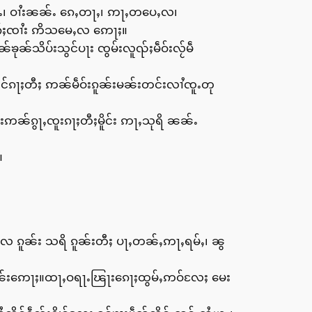
ုတ်ႉ၊ ဝၢႆးၼၼ်ႉ ၵေႇတႃႇ၊ ဢႃႇတပေႇလ၊
ုၵ်ႈၸၢႆး ဢိသမေႇလ ဢေႃႈ။
ၶုၼ်သိပ်းသွင်ပႃး ၸွမ်းလူၺ်ႈမဵဝ်းလႂ်မဵ
ုင်ၵႃႈတီႈ ဢၼ်မဵဝ်းၵူၼ်းမၼ်းတင်းလၢႆၸူႉတု
်းဢၼ်ၵွႃႇၸူးၵႃႈတီႈမိူင်း ဢႃႇသုရိ ၼၼ်ႉ
။
ႇလ ၵူၼ်း သရိ ၵူၼ်းတီႈ ပႃႇတၼ်ႇဢႃႇရမ်ႇ၊ ၼွ
ႈမၼ်းဢေႃႈ။ထႃႇဝရႃႉၽြႃးၵေႃႈထွမ်ႇဢဝ်လႄႈ မေး