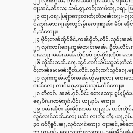
၂၂ လုၵ်ႈဢွၼ်ႇ တိုၵ်းၵၼ်တေႃးၵၼ်ယူႇ ၵႃႈၼႂ်းတ
ဝႃႈၼင်ႇၼႆလႄႈ သမ်ႉၵွႃႇလဝ်ႈထၢမ်ထႃႇဝရႃႉ ၽ
၂၃ ထႃႇဝရႃႉၽြႃးၵေႃႈလၢတ်ႈတီႈမၼ်းဝႃႈ၊-ၵႃႈတီႈၼႂ်
င်ႉဢွၵ်ႇသေၵႃႈၼႂ်းတွင်ႉမႂ်းဢေႃႈ။ၵူၼ်း မဵဝ်း ၼ
င်ႇၼႆဢေႃႈ။
၂၄ မိူဝ်ႈဢၼ်ထိုင်ၶိင်ႇဢၼ်ၵိူတ်ႇလဵင်ႉလုၵ်ႈၼ
၂၅ လုၵ်ႈၸၢႆးၵေႃႉဢွၼ်တၢင်းၼၼ်ႉ ၵိူတ်ႇလဵင်ႉဢ
င်းဢေႃႈ။မၼ်းၼၼ်ႉၸိုင်ၶဝ် ႁွင်ႉႁိၵ်ႈၸိုဝ်ႈ 
၂၆ လိုၼ်းၼၼ်ႉၵေႃႉၼွင်ႉၸၢႆးယိပ်းသူၼ်ႈတိၼ် 
ဝ်ႈဢၼ်မေးမၼ်းၵိူတ်ႇလဵင်ႉလုၵ်ႈၸၢႆးသွင်ၵေႃႉ
၂၇ လုၵ်ႈဢွၼ်ႇၸိူဝ်းၼၼ်ႉယႂ်ႇမႃးလႄႈ ဢေးသေႃး
ဝၢၼ်လႄႈ ၸၢင်ႊယူႇၵႃႈၼႂ်းသုမ်ႉထဵင်ဢေႃႈ။
၂၈ ဢိၸၵ်ႉ ၼၼ်ႉႁၵ်ႉပႅင်း ဢေးသေႃး ၵွပ်ႈပိူ
ရေႇပိၵ်ႉၵၸမ်းႁၵ်ႉပႅင်း ယႃႇၵုပ်ႉ ဢေႃႈ။
၂၉ ဝၼ်းၼိုင်ႈ ၼႂ်းမိူဝ်ႈဢၼ် ယႃႇၵုပ်ႉ ယင်းတို
လူင်လၢင်ၼၼ်ႉလႄႈ မၼ်း လၢတ်ႈ တီႈ ယႃႇၵုပ်
၃၀ ၵဝ်ႁိူဝ်ႉၼႃႇလူင်လၢင်ဢေႃႈ၊ ဝႃႈၼင်ႇၼႆဢေႃႈ
၃၁ ယႃႇၵုပ်ႉ ၵေႃႈလၢတ်ႈလႄႈဝႃႈ၊-ဝၼ်းမိူဝ်ႈၼ