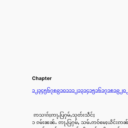
Chapter
၁
၂
၃
၄
၅
၆
၇
၈
၉
၁၀
၁၁
၁၂
၁၃
၁၄
၁၅
၁၆
၁၇
၁၈
၁၉
၂၀
ဢသၢၵ်ႈဢႃႇပြႁမ်ႇသုတ်းသဵင်ႈ
၁ ၵမ်းၼၼ်ႉ ဢႃႇပြႁမ်ႇ သမ်ႉဢဝ်မေႈယိင်းဢၼ်လႆႈ