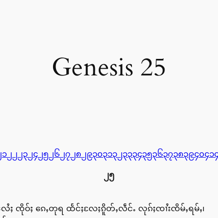
Genesis 25
၂၁
၂၂
၂၃
၂၄
၂၅
၂၆
၂၇
၂၈
၂၉
၃၀
၃၁
၃၂
၃၃
၃၄
၃၅
၃၆
၃၇
၃၈
၃၉
၄၀
၄၁
၂၅
 ၸိုဝ်ႈ ၵေႇတုရ ထႅင်ႈလႄႈၵိူတ်ႇလဵင်ႉ လုၵ်ႈၸၢႆးၸိမ်ႇရမ်ႇ၊