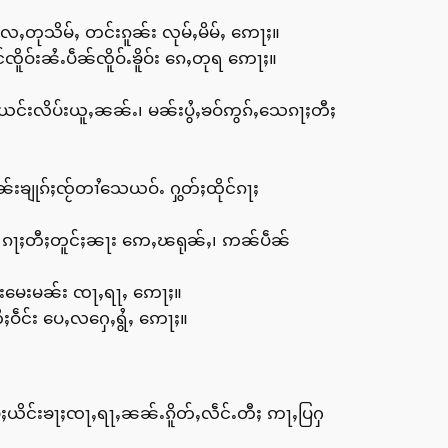
ႇတုသိမ်ႇ တင်းၵူၼ်း လုမ်ႇမိမ်ႇ ဢေႃႈ။
်းၼႆႉပဵၼ်ၸိူဝ်ႉၶိူဝ်း ၵေႇတုရ ဢေႃႈ။
င်းလိပ်းယူႇၼၼ်ႉ၊ မၼ်းပွႆႇၶဝ်ဢွၵ်ႇသေၵႃႈတီႈ
ျုၵ်ႈၸႂ်တၢႆသေယဝ်ႉ ႁွတ်ႈထိုင်ၵႃႈ
လ ၵႃႈတီႈတူင်ႈၼႃး ဢေႇၽရုၼ်ႇ၊ ဢၼ်ပဵၼ်
င်းမေးမၼ်း ၸႃႇရႃႇ ဢေႃႈ။
ဝဵင်း ပေႇလႁေႇရွႆႇ ဢေႃႈ။
ေႈယိင်းၶႃႈၸႃႇရႃႇၼၼ်ႉၵိူတ်ႇလဵင်ႉတီႈ ဢႃႇပြႁ