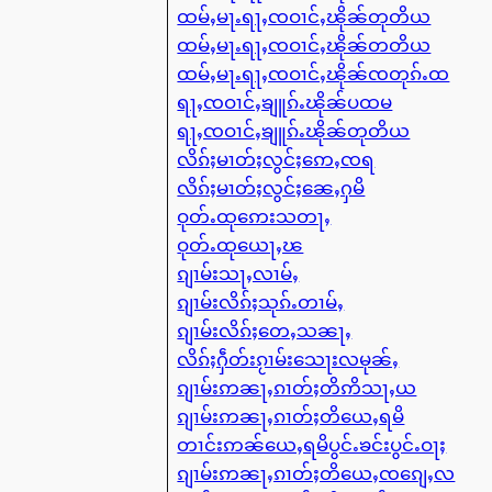
ထမ်ႇမႃႉရႃႇၸဝၢင်ႇၽိုၼ်တုတိယ
ထမ်ႇမႃႉရႃႇၸဝၢင်ႇၽိုၼ်တတိယ
ထမ်ႇမႃႉရႃႇၸဝၢင်ႇၽိုၼ်ၸတုၵ်ႉထ
ရႃႇၸဝၢင်ႇၶျူၵ်ႉၽိုၼ်ပထမ
ရႃႇၸဝၢင်ႇၶျူၵ်ႉၽိုၼ်တုတိယ
လိၵ်ႈမၢတ်ႈလွင်ႈဢေႇၸရ
လိၵ်ႈမၢတ်ႈလွင်ႈၼေႇႁမိ
ဝုတ်ႉထုဢေးသတႃႇ
ဝုတ်ႉထုယေႃႇၽ
ၵျၢမ်းသႃႇလၢမ်ႇ
ၵျၢမ်းလိၵ်ႈသုၵ်ႉတၢမ်ႇ
ၵျၢမ်းလိၵ်ႈတေႇသၼႃႇ
လိၵ်ႈႁဵတ်းၵႂၢမ်းသေႃးလမုၼ်ႇ
ၵျၢမ်းဢၼႃႇၵၢတ်ႈတိဢိသႃႇယ
ၵျၢမ်းဢၼႃႇၵၢတ်ႈတိယေႇရမိ
တၢင်းဢၼ်ယေႇရမိပွင်ႉၶင်းပွင်ႉဝႃႈ
ၵျၢမ်းဢၼႃႇၵၢတ်ႈတိယေႇၸၵျေႇလ