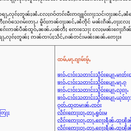
်ႈဢရႃႇလုၵ်ႈတူၼ်ႈၼႆႉလႄႈၵဝ်တၵ်းမီးဢၵျူဝ်းၵႃႈသင်၊ဝႃႈၼင်ႇၼ
ီႈၵဝ်သေၵမ်းတႃႉ၊ မိူဝ်ႈဢၼ်ဝႃႈၼင်ႇၼႆၸိုင် မၼ်းၵိၼ်ႇဝႃႈလႄႈ
င်း ၽၵ်းဢၼ်ပဵၼ်ထူဝ်ႇၼၼ်ႉပၼ်တီႈ ဢေးသေႃး လႄႈမၼ်းၵေႃႈၵိ
ဢရႃႇလုၵ်ႈတူၼ်ႈ ဢၼ်ၸၢပ်ႈသႅင်ႇၵၼ်တင်းမၼ်းၼၼ်ႉဢေႃႈ။
ထမ်ႇမႃႉၵျၢမ်းမႂ်ႇ
ၶၢဝ်ႇငၢဝ်းသတၢင်းသိူဝ်းပျေႃႇမၢတ်
ၶၢဝ်ႇငၢဝ်းသတၢင်းသိူဝ်းပျေႃႇမႃႇၵု
ၶၢဝ်ႇငၢဝ်းသတၢင်းသိူဝ်းပျေႃႇလုၵႃႇ
ၶၢဝ်ႇငၢဝ်းသတၢင်းသိူဝ်းပျေႃႇယုဝ်းႁ
ဝုတ်ႉထုတမၢၼ်ႇၸဝ်ႈ
ႇတြႃး
လိၵ်ႈဢေႃးဝႃႇတႃႉရူဝ်းမ
လိၵ်ႈဢေႃးဝႃႇတႃႉၵေႃးရဵၼ်ႇထုၽိ
လိၵ်ႈဢေႃးဝႃႇတႃႉၵေႃးရဵၼ်ႇထုၽိ