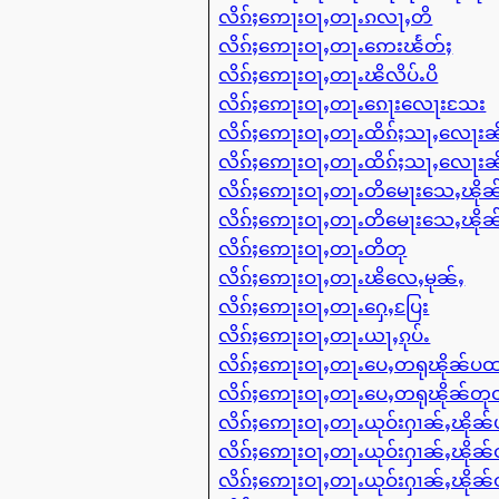
လိၵ်ႈဢေႃးဝႃႇတႃႉၵလႃႇတိ
လိၵ်ႈဢေႃးဝႃႇတႃႉဢေးၽႅတ်ႈ
လိၵ်ႈဢေႃးဝႃႇတႃႉၽိလိပ်ႉပိ
လိၵ်ႈဢေႃးဝႃႇတႃႉၵေႃးလေႃးသႄး
လိၵ်ႈဢေႃးဝႃႇတႃႉထိၵ်ႈသႃႇလေႃးၼ
လိၵ်ႈဢေႃးဝႃႇတႃႉထိၵ်ႈသႃႇလေႃးၼ
လိၵ်ႈဢေႃးဝႃႇတႃႉတိမေႃးသေႇၽို
လိၵ်ႈဢေႃးဝႃႇတႃႉတိမေႃးသေႇၽို
လိၵ်ႈဢေႃးဝႃႇတႃႉတိတု
လိၵ်ႈဢေႃးဝႃႇတႃႉၽိလေႇမုၼ်ႇ
လိၵ်ႈဢေႃးဝႃႇတႃႉႁေႇပြႄး
လိၵ်ႈဢေႃးဝႃႇတႃႉယႃႇၵုပ်ႉ
လိၵ်ႈဢေႃးဝႃႇတႃႉပေႇတရုၽိုၼ်ပ
လိၵ်ႈဢေႃးဝႃႇတႃႉပေႇတရုၽိုၼ်တ
လိၵ်ႈဢေႃးဝႃႇတႃႉယုဝ်းႁၢၼ်ႇၽို
လိၵ်ႈဢေႃးဝႃႇတႃႉယုဝ်းႁၢၼ်ႇၽို
လိၵ်ႈဢေႃးဝႃႇတႃႉယုဝ်းႁၢၼ်ႇၽို