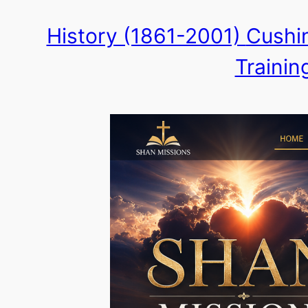
Skip
History (1861-2001)
Cushin
to
Trainin
content