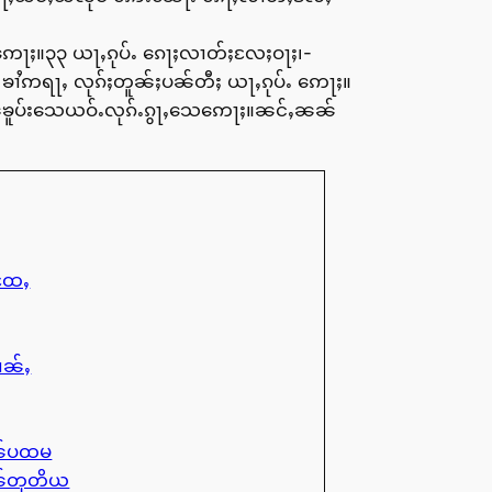
ႆဢေႃႈ။၃၃ ယႃႇၵုပ်ႉ ၵေႃႈလၢတ်ႈလႄႈဝႃႈ၊-
 ၶၢႆဢရႃႇ လုၵ်ႈတူၼ်ႈပၼ်တီႈ ယႃႇၵုပ်ႉ ဢေႃႈ။
ၼ်ၶူပ်းသေယဝ်ႉလုၵ်ႉၵွႃႇသေဢေႃႈ။ၼင်ႇၼၼ်
ႈထႄႇ
ၢၼ်ႇ
ုၼ်ပထမ
ုၼ်တုတိယ