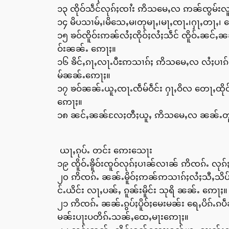
၁၃ ၸိုဝ်သဵင်လုၵ်ႈၸၢႆး ဢိသမေႇလ ဢၼ်ၸွမ်းလူၺ
၁၄ မိပသၢမ်ႇ၊မိသေႇမ၊တုမႃႇ၊မႃႇၸႃႉ၊ႁႃႇတႃႇ
၁၅ ၶဝ်ၸိူဝ်းဢၼ်လႆႈၸိုဝ်ႈလႆႈသဵင် ၸိူဝ်ႉၼင်ႇၼ
ဝ်းၼၼ်ႉ ဢေႃႈ။
၁၆ ၶိင်ႇၵႃႇလႃႉပီႊဢသၢၵ်ႈ ဢိသမေႇလ လႆႈပၢၵ်ႇပ
မ်ၼၼ်ႉဢေႃႈ။
၁၇ ၶဝ်ၼၼ်ႉယူႇၸႃႉၸဵမ်ဝဵင်း ႁႃႇဝိလ တေႃႇထိုင်ႁ
ဢေႃႈ။
၁၈ ၼင်ႇၼၼ်လႄႈတီႈယူႇ ဢိသမေႇလ ၼၼ်ႉတူၵ်းၵႃ
ယႃႇၵုပ်ႉ တင်း ဢေးသေႃး
၁၉ ၸိူဝ်ႉၶိူဝ်းၸူဝ်လုၵ်ႈပၢၼ်လၢၼ် ဢိၸၵ်ႉ လုၵ
၂၀ ဢိၸၵ်ႉ ၼၼ်ႉမိူဝ်ႈဢၼ်ဢသၢၵ်ႈလႆႈသီႇသိပ်း
င်ႉယိင်း လႃႇပၼ်ႇ ၵူၼ်းမိူင်း သုရိ ၼၼ်ႉ ဢေႃႈ။
၂၁ ဢိၸၵ်ႉ ၼၼ်ႉၵွပ်ႈပိူဝ်ႈမေးမၼ်း ရေႇပိၵ်
မၼ်းပႃးပတိၵ်ႉသၼ်ႇထေႇမႃးဢေႃႈ။