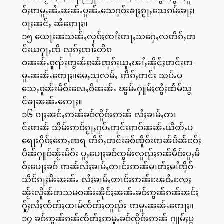
ဝ်ႈဢမူႉၼႆႉၼၼ်ႉပူၼ်ႉသေႁဝ်းၶႃႈၵႂႃႇသေၵမ်းၶႃႈ၊
ဝႃႈၼင်ႇ ၼႆဢေႃႈ။
၁၅ ယေႃးၼသၼ်ႇလုၵ်ႈၸၢႆးဢႃႇသႁေႇလဢိၵ်ႇတ
င်းယႁႃႇၸိ လုၵ်ႈၸၢႆးတိၵ
ဝၼၼ်ႉၵူၺ်းဢွၼ်ၵၼ်ၸုၵ်းယူႇၽၢႆႇၼိုင်ႈတင်းဢ
မူႉၼၼ်ႉဢေႃႈ။မေႇသုလမ်ႇ ဢိၵ်ႇတင်း သပ်ႉပ
သေႇၵူၼ်းမဵဝ်းလေႇဝိၼၼ်ႉ ၽွမ်ႉႁူမ်ႈၸွႆႈထႅမ်သွ
င်ၶႃၼၼ်ႉဢေႃႈ။
၁၆ ၵႃႈၼင်ႇဢၼ်ၶဝ်ၸိူဝ်းဢၼ် လႆႈၶၢမ်ႇတၢ
င်းဢၼ် သိမ်းဢဝ်ၵႂႃႇႁပ်ႉတုင်းဢဝ်ၼၼ်ႉယိတ်ႉပ
ရေႃးႁိၵ်ႈဢေႇၸရ ဢိၵ်ႇတင်းၶဝ်ၸိူဝ်းဢၼ်ပဵၼ်ငဝ်ႈ
ပဵၼ်ႁူဝ်ၼႂ်းမဵဝ်း ပူႇပေႃႈၶဝ်ၸွမ်းလူၺ်ႈၵၼ်မဵဝ်းပူႇမဵ
ဝ်းပေႃႈၶဝ် ဢၼ်လႆႈၶၢမ်ႇတၢင်းဢၼ်မၢတ်ႈမၢႆၸိုဝ်
သဵင်ၵႃႈမီးၼၼ်ႉ လႆႈၶၢမ်ႇတၢင်းဢၼ်ၽႄဝႆႉလႄႈ
ၼႂ်းလိူၼ်တသမဝၼ်းၼိုင်ႈၼၼ်ႉၶဝ်ဢွၼ်ၵၼ်ၼင်ႈ
ႁႂ်ႈလႆႈၸႅတ်ႈထၢမ်ၸႅတ်ႈတူၺ်း ဢမူႉၼၼ်ႉဢေႃႈ။
၁၇ ၶဝ်ဢွၼ်ၵၼ်ၸႅတ်ႈဢမူႉၶဝ်ၸိူဝ်းဢၼ် ႁူမ်ႈပွ