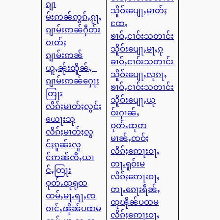
ၵျၢ
သိူဝ်းပျေႃႇမၢတ်ႈ
မ်းဢၼ်ဢွၵ်ႇၵႂႃႇ
ထႄႇ
ၵျၢမ်းဢၼ်ႁဵတ်း
ၶၢဝ်ႇငၢဝ်းသတၢင်း
ဝၢတ်ႈ
သိူဝ်းပျေႃႇမႃႇၵု
ၵျၢမ်းဢၼ်
ၶၢဝ်ႇငၢဝ်းသတၢင်း
ယူႇၼႂ်းထိူၼ်ႇ
သိူဝ်းပျေႃႇလုၵႃႇ
ၵျၢမ်းဢၼ်ႁေႃး
ၶၢဝ်ႇငၢဝ်းသတၢင်း
တြႃး
သိူဝ်းပျေႃႇယု
လိၵ်ႈမၢတ်ႈလွင်ႈ
ဝ်းႁၢၼ်ႇ
ယေႃးသု
ဝုတ်ႉထုတ
လိၵ်ႈမၢတ်ႈလွ
မၢၼ်ႇၸဝ်ႈ
င်ႈၵူၼ်းလူ
လိၵ်ႈဢေႃးဝႃႇ
င်ဢၼ်ၸီႇယၢ
တႃႉရူဝ်းမ
င်ႇတြႃး
လိၵ်ႈဢေႃးဝႃႇ
ဝုတ်ႉထုရုထ
တႃႉၵေႃးရဵၼ်ႇ
ထမ်ႇမႃႉရႃႇၸ
ထုၽိုၼ်ပထမ
ဝၢင်ႇၽိုၼ်ပထမ
လိၵ်ႈဢေႃးဝႃႇ