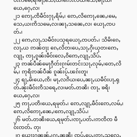
ယေႇႁေႇလ၊
၂၁ ဢေႃႇၸိမဵဝ်းႁႃႇရိမ်ႇ၊ ဢေႇလိဢေႃႇၼေႇ၊မေႇ
သေႇယ၊ဢိသမေႇလ၊ၼႃႇသၼေႇလ၊ ယေႃႇၸပ
တ်ႉ၊
၂၂ ဢေႇလႃႇသမဵဝ်းပသုရယေႃႇၸပတ်ႉ၊ သိမိ၊ၵေႇ
လႃႇယ ဢၼ်ဝႃႈ ၵေႇလိတ၊ပေႇသႃႇႁိ၊ယုတ၊ဢေႇ
လျႃႇ ၸႃႇၵူၼ်းမဵဝ်းလေႇဝိဢေႇလျႃႇသိပ်ႉ
၂၃ ဢၼ်ပဵၼ်မေႃႁဵတ်းၵႂၢမ်းတင်းသႃႇလုမ်ႇ၊တေႇလိ
မ်ႇ၊ ဢုရိဢၼ်ပဵၼ် ၵူၼ်းပႂ်ႉၽၵ်းတူ၊
၂၄ ရႃႇမိ၊ယေႇၸိ၊ မႃႇလၵိယ၊ပေႇၼႃႇယမဵဝ်းပႃႇရု
တ်ႉၼႂ်းမဵဝ်းဢိသရေႇလ၊မတ်ႉတၼိ၊ ၸႃႇ ၶရိ၊
ယေႇႁေႇလ၊
၂၅ ဢႃႇပတိ၊ယေႇရမုတ်ႉ၊ ဢေႇလျႃႇမဵဝ်းဢေႇလမ်ႇ၊
ဢေႇလိဢေႃႇၼေႇ၊ဢေႇလျႃႇသိပ်ႉ၊
၂၆ မတ်ႉတၼိ၊ယေႇရမုတ်ႉ၊ၸႃႇပတ်ႉ၊ဢၸိၸ မဵ
ဝ်းၸတ်ႉ တု၊
၂၇ ယေႃးႁၼၼ်ႇ၊ႁႃႇၼၼိ၊ ၸပ်ႉပေႇ၊ဢႃႇသလေႇ