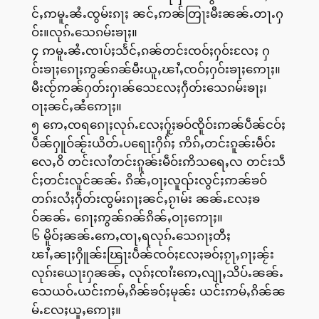
င်ႇဢမူႉၼႆႉၸွမ်းၵႃႈ ၼင်ႇဢၼ်တြႃးမီးၼၼ်ႉတႃႉႁ
ဝ်း။လုၵ်ႉသေၵမ်းၶႃႈ။
၄ ဢမူႉၼႆႉၸၢပ်ႈသႅင်ႇၵၼ်တင်းၸဝ်ႈႁဝ်းလႄႈ ႁ
ဝ်းၶႃႈၵေႃႈဢွၼ်ၵၼ်မီးယူႇၽၢႆႇၸဝ်ႈႁဝ်းၶႃႈဢေႃႈ။
မီးၸႂ်ဢၼ်ႁတ်းႁၢၼ်သေလႄႈႁဵတ်းသေၵမ်းၶႃႈ၊
ဝႃႈၼင်ႇၼႆဢေႃႈ။
၅ ဢေႇၸရၵေႃႈလုၵ်ႉလႄႈႁႂ်ႈၶဝ်ၸိူဝ်းဢၼ်ပဵၼ်ငဝ်ႈ
ပဵၼ်ႁူဝ်ၼႂ်းယိတ်ႉပရေႃးႁိၵ်ႈ ဢိၵ်ႇတင်းၵူၼ်းမဵဝ်း
လေႇဝိ တင်းလၢႆတင်းၵူၼ်းမဵဝ်းဢိသရေႇလ တင်းသဵ
င်ႈတင်းလူင်ၼၼ်ႉ ၵိၼ်ႇဝႃႈလူၺ်းလွင်ႈဢၼ်ၶဝ်
တၵ်းလႆႈႁဵတ်းၸွမ်းၵႃႈၼင်ႇၵႂၢမ်း ၼၼ်ႉလႄႈၶ
ဝ်ၼၼ်ႉ ၵေႃႈဢွၼ်ၵၼ်ၵိၼ်ႇဝႃႈဢေႃႈ။
၆ မိူဝ်ႈၼၼ်ႉဢေႇၸႃႇရလုၵ်ႉသေၵႃႈတီႈ
ၽၢႆႇၼႃႈႁိူၼ်းၽြႃးပဵၼ်ၸဝ်ႈလႄႈၶဝ်ႈၵႂႃႇၵႃႈၼႂ်း
လုၵ်းယေႃးႁၼၼ်ႇ လုၵ်ႈၸၢႆးဢေႇလျႃႇသိပ်ႉၼၼ်ႉ
သေယဝ်ႉယင်းဢမ်ႇၵိၼ်ၶဝ်ႈမုၼ်း ယင်းဢမ်ႇၵိၼ်ၼ
မ်ႉလႄႈယူႇဢေႃႈ။