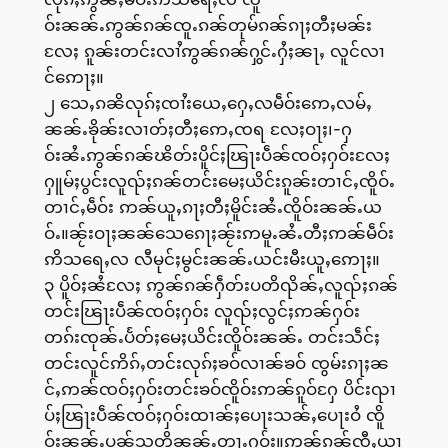
ဝ်းၼၼ်ႉဢွၼ်ၵၼ်ၸူႉၵၼ်တုမ်ၵၼ်ၵႃႈတီႈမၼ်း
လႄႈ ၵူၼ်းတင်းလၢႆဢွၼ်ၵၼ်ႁွင်ႉႁႆႈၼႃႇ လူင်လၢ
င်ဢေႃႈ။
၂ သေႇၵၼိလုၵ်ႈၸၢႆးယေႇႁေႇလမဵဝ်းဢေႇလမ်ႇ
ၼၼ်ႉၶိုၼ်းလၢတ်ႈတီႈဢေႇၸရ လႄႈဝႃႈ၊-ႁ
ဝ်းၼႆႉဢွၼ်ၵၼ်ၽိတ်းပိူင်ႈၽြႃးပဵၼ်ၸဝ်ႈႁဝ်းလႄႈ
ႁူမ်ႈပွင်းလူၺ်ႈၵၼ်တင်းမေႈယိင်းၵူၼ်းတၢင်ႇၸိူဝ်ႉ
တၢင်ႇမဵဝ်း ဢၼ်ယူႇၵႃႈတီႈမိူင်းၼႆႉၸိူဝ်းၼၼ်ႉယ
ဝ်ႉ။ၼႂ်းဝႃႈၼၼ်သေၵေႃႈၼႂ်းဢမူႉၼႆႉတီႈဢၼ်မဵဝ်း
ဢိသရေႇလ လီမုင်ႈမွင်းၼၼ်ႉယင်းမီးယူႇဢေႃႈ။
၃ ပိူဝ်ႈၼႆလႄႈ ဢွၼ်ၵၼ်ႁဵတ်းပတိၺိၼ်ႇလူၺ်ႈၵၼ်
တင်းၽြႃးပဵၼ်ၸဝ်ႈႁဝ်း လူၺ်ႈလွင်ႈဢၼ်ႁဝ်း
တၵ်းၸုၼ်ႉပႅတ်ႈမေႈယိင်းၸိူဝ်းၼၼ်ႉ တင်းသဵင်ႈ
တင်းလူင်ဢိၵ်ႇတင်းလုၵ်ႈၶဝ်လၢၼ်ၶဝ် ၸွမ်းၵႃႈၼ
င်ႇဢၼ်ၸဝ်ႈႁဝ်းတင်းၶဝ်ၸိူဝ်းဢၼ်ၵူဝ်ႁႄ ပိင်းၺၢ
ပ်ႈၽြႃးပဵၼ်ၸဝ်ႈႁဝ်းထၢၼ်ႈပေႃးသၼ်ႇပေႃးဝႆ ၸိူ
ဝ်းၼၼ်ႉပၼ်သတိၼၼ်ႉတႃႉႁဝ်း။ဢွၼ်ၵၼ်ၸီႇယၢ