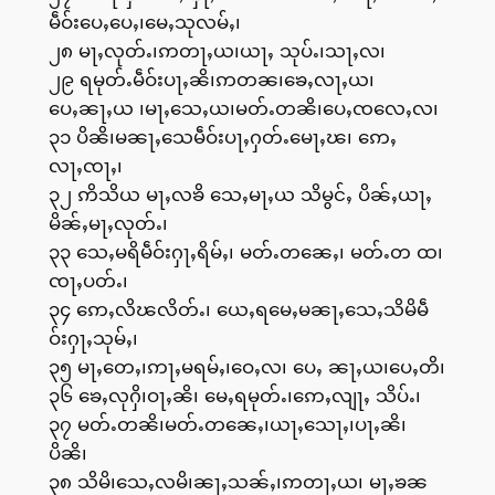
မဵဝ်းပေႇပေႇ၊မေႇသုလမ်ႇ၊
၂၈ မႃႇလုတ်ႉ၊ဢတႃႇယ၊ယႃႇ သုပ်ႉ၊သႃႇလ၊
၂၉ ရမုတ်ႉမဵဝ်းပႃႇၼိ၊ဢတၼ၊ၶေႇလႃႇယ၊
ပေႇၼႃႇယ ၊မႃႇသေႇယ၊မတ်ႉတၼိ၊ပေႇၸလေႇလ၊
၃၁ ပိၼိ၊မၼႃႇသေမဵဝ်းပႃႇႁတ်ႉမေႃႇၽ၊ ဢေႇ
လႃႇၸႃႇ၊
၃၂ ဢိသိယ မႃႇလၶိ သေႇမႃႇယ သိမွင်ႇ ပိၼ်ႇယႃႇ
မိၼ်ႇမႃႇလုတ်ႉ၊
၃၃ သေႇမရိမဵဝ်းႁႃႇရိမ်ႇ၊ မတ်ႉတၼေႇ၊ မတ်ႉတ ထ၊
ၸႃႇပတ်ႉ၊
၃၄ ဢေႇလိၽလိတ်ႉ၊ ယေႇရမေႇမၼႃႇသေႇသိမိမဵ
ဝ်းႁႃႇသုမ်ႇ၊
၃၅ မႃႇတေႇ၊ဢႃႇမရမ်ႇ၊ဝေႇလ၊ ပေႇ ၼႃႇယ၊ပေႇတိ၊
၃၆ ၶေႇလုႁိ၊ဝႃႇၼိ၊ မေႇရမုတ်ႉ၊ဢေႇလျႃႇ သိပ်ႉ၊
၃၇ မတ်ႉတၼိ၊မတ်ႉတၼေႇ၊ယႃႇသေႃႇ၊ပႃႇၼိ၊
ပိၼိ၊
၃၈ သိမိ၊သေႇလမိ၊ၼႃႇသၼ်ႇ၊ဢတႃႇယ၊ မႃႇၶၼ