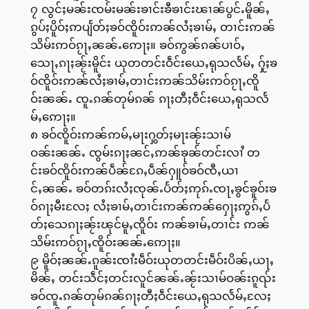
၇ လွင်ႈမၼ်းၸမ်းမၼ်းၶၢင်းၶီၶၢင်းၽၢၼ်ပွင်ႉမိူၼ်ႇ
ၵွပ်ႈပိူဝ်ႈဢပျႅတ်ႈၶဝ်ၸိူဝ်းဢၼ်လႆႈၶၢမ်ႇ တၢင်းဢၼ်
သိမ်းဢဝ်ၵႂႃႇၼၼ်ႉဢေႃႈ။ ၶဝ်ဢွၼ်ၵၼ်ပၢဝ်ႇ
သေႃႇၵႃႈၼႂ်းမိူင်း ယုတတင်းဝဵင်းယေႇရုသလႅမ်ႇ ႁႂ်ႈၶ
ဝ်ၸိူဝ်းဢၼ်လႆႈၶၢမ်ႇတၢင်းဢၼ်သိမ်းဢဝ်ၵႂႃႇၸိူ
ဝ်းၼၼ်ႉ ၸူႉၵၼ်တုမ်ၵၼ် ၵႃႈတီႈဝဵင်းယေႇရုသလႅ
မ်ႇဢေႃႈ။
၈ ၶဝ်ၸိူဝ်းဢၼ်ဢမ်ႇမႃးႁွတ်ႈမႃးၼႂ်းသၢမ်
ဝၼ်းၼၼ်ႉ ၸွမ်းၵႃႈၼင်ႇဢၼ်ၶုၼ်တင်းလၢႆ တ
င်းၶဝ်ၸိူဝ်းဢၼ်ပဵၼ်ၵႄႇပဵၼ်ႁူဝ်ၶဝ်ၸီႇယၢ
င်ႇၼၼ်ႉ ၶဝ်တၵ်းလႆႈၸုၼ်ႉပႅတ်ႈဢုၵ်ႉၸႃႇၶွင်ၶူဝ်းၶ
ဝ်ၵႃႈမီးလႄႈ လႆႈၶၢမ်ႇတၢင်းဢၼ်ဢၼ်ႁေႃႈဢွၵ်ႇပႅ
တ်ႈသေၵႃႈၼႂ်းၽုင်မူႇၸိူဝ်း ဢၼ်ၶၢမ်ႇတၢင်း ဢၼ်
သိမ်းဢဝ်ၵႂႃႇၸိူဝ်းၼၼ်ႉဢေႃႈ။
၉ မိူဝ်ႈၼၼ်ႉၵူၼ်းၸၢႆးမဵဝ်းယုတတင်းမဵဝ်းပိၼ်ႇယႃႇ
မိၼ်ႇ တင်းသဵင်ႈတင်းလူင်ၼၼ်ႉၼႂ်းသၢမ်ဝၼ်းၵူၺ်း
ၶဝ်ၸူႉၵၼ်တုမ်ၵၼ်ၵႃႈတီႈဝဵင်းယေႇရုသလႅမ်ႇလႄႈ