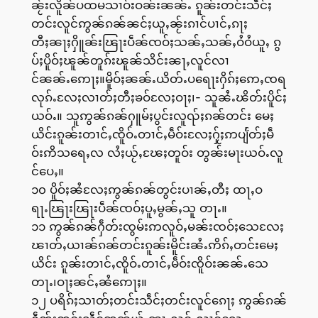
ၼႂ်းလိူၼ်ပထမသၢဝ်းဝၼ်းၼၼ်ႉ ၵူၼ်းတင်းသဵင်ႈ
တင်းလူင်ဢွၼ်ၵၼ်ၼင်ႈယူႇၼႂ်းၵၢင်ပၢင်ႇၵႃႈ
တီႈၼႃႈႁိူၼ်းၽြႃးပဵၼ်ၸဝ်ႈသၼ်ႇသၼ်ႇဝႆဝႆယူႇ ၵွ
ပ်ႈပိူဝ်ႈၽူၼ်တူၵ်းၽူၼ်သိင်းၼႃႇလူင်လၢ
င်ၼၼ်ႉဢေႃႈ။မိူဝ်ႈၼၼ်ႉယိတ်ႉပရေႃးႁိၵ်ႈဢေႇၸရ
လုၵ်ႉလႄႈလၢတ်ႈတီႈၶဝ်လႄႈဝႃႈ၊- သူၼႆႉၽိတ်းပိူင်ႈ
ယဝ်ႉ။ သူဢွၼ်ၵၼ်ႁူမ်ႈပွင်းလူၺ်ႈၵၼ်တင်း မေႈ
ယိင်းၵူၼ်းတၢင်ႇၸိူဝ်ႉတၢင်ႇမဵဝ်းလႄႈႁႂ်ႈဢပျႅတ်ႈမဵ
ဝ်းဢိသရေႇလ လႆႈယႂ်ႇၽႄႈတူဝ်း တွၼ်းမႃးယဝ်ႉလူ
င်ပေႇ။
၁၀ ပိူဝ်ႈၼႆလႄႈဢွၼ်ၵၼ်တွင်းပၢၼ်ႇတီႈ ထႃႇဝ
ရႃႉၽြႃးၽြႃးပဵၼ်ၸဝ်ႈပူႇမွၼ်ႇသူ တႃႉ။
၁၁ ဢွၼ်ၵၼ်ႁဵတ်းၸွမ်းဢလူဝ်ႇမၼ်းၸဝ်ႈသေလႄႈ
ၽၢတ်ႇယၢၼ်ၵၼ်တင်းၵူၼ်းမိူင်းၼႆႉဢိၵ်ႇတင်းမေႈ
ယိင်း ၵူၼ်းတၢင်ႇၸိူဝ်ႉတၢင်ႇမဵဝ်းၸိူဝ်းၼၼ်ႉသေ
တႃႉ၊ဝႃႈၼင်ႇၼႆဢေႃႈ။
၁၂ ပရိၵ်ႈသၢတ်ႈတင်းသဵင်ႈတင်းလူင်ၵေႃႈ ဢွၼ်ၵၼ်