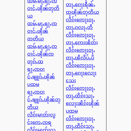
ထမ်ႇမႃႉရႃႇၸ
တႃႉၵေႃးရဵၼ်ႇ
ဝၢင်ႇၽိုၼ်တုတိ
ထုၽိုၼ်တုတိယ
ယ
လိၵ်ႈဢေႃးဝႃႇ
ထမ်ႇမႃႉရႃႇၸ
တႃႉၵလႃႇတိ
ဝၢင်ႇၽိုၼ်
လိၵ်ႈဢေႃးဝႃႇ
တတိယ
တႃႉဢေးၽႅတ်ႈ
ထမ်ႇမႃႉရႃႇၸ
လိၵ်ႈဢေႃးဝႃႇ
ဝၢင်ႇၽိုၼ်ၸ
တႃႉၽိလိပ်ႉပိ
တုၵ်ႉထ
လိၵ်ႈဢေႃးဝႃႇ
ရႃႇၸဝၢ
တႃႉၵေႃးလေႃး
င်ႇၶျူၵ်ႉၽိုၼ်
သႄး
ပထမ
လိၵ်ႈဢေႃးဝႃႇ
ရႃႇၸဝၢ
တႃႉထိၵ်ႈသႃႇ
င်ႇၶျူၵ်ႉၽိုၼ်တု
လေႃးၼိၵ်ႈၽိုၼ်
တိယ
ပထမ
လိၵ်ႈမၢတ်ႈလွ
လိၵ်ႈဢေႃးဝႃႇ
င်ႈဢေႇၸရ
တႃႉထိၵ်ႈသႃႇ
လိၵ်ႈမၢတ်ႈလွ