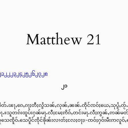
Matthew 21
၂၁
၂၂
၂၃
၂၄
၂၅
၂၆
၂၇
၂၈
၂၁
်ႈပိတ်ႉၽႃႇၵေႇၵႃႈတီႈလွႆသၼ်ႇလုၼ်ႇၼၼ်ႉၸိုင်ၸဝ်ႈယေႇသုပွႆႇၸ
ႃႉ။သူတၵ်းထူပ်းႁၼ်မႃႉလီႈမႄႈဢိၵ်ႇတင်းမႃႉလီႈဢွၼ်ႇဢၼ်မတ
ူသေၸိူဝ်ႉသေပိူင်ၸိုင်ၶိုၼ်းလၢတ်ႈလႄႈဝႃႈ၊-ၸဝ်ႈႁဝ်းမီးဢလူ