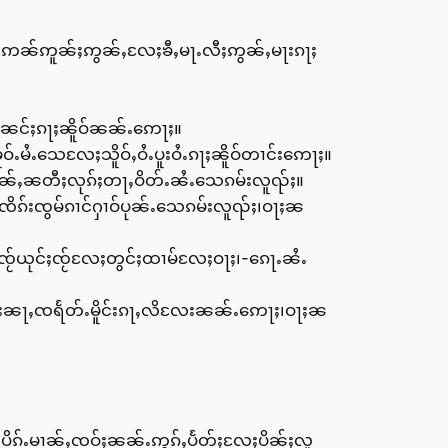
ၸႂ်ဢၼ်ဢူၼ်ႈဢွၼ်ႇလႄႈၶီႇမႃႉလီႈဢွၼ်ႇမႃးၵႃႈ
ႈၼင်ႈၵႃႈၼိူဝ်ၼၼ်ႉဢေႃႈ။
ူဝ်ႉမႆႉသေလႄႈသိူဝ်ႇဝႆႉပူးဝႆႉၵႃႈၼိူဝ်တၢင်းဢေႃႈ။
်းသၼ်ႇၼတီႈလုၵ်ႈတႃႇဝိတ်ႉၼႆႉသေၵမ်းလူၺ်ႈ။
ၸိၵ်းၸွမ်ၵၢင်ႁၢဝ်ပုၼ်ႉသေၵမ်းလူၺ်ႈ၊ဝႃႈၼ
ၸႂ်ယုင်ႈၸႂ်လႄႈတွင်ႈထၢမ်လႄႈဝႃႈ၊-ၵေႃႉၼႆႉ
င်းၼႃႇၸရႅတ်ႉမိူင်းၵႃႇလိလႄးၼၼ်ႉဢေႃႈ၊ဝႃႈၼ
ႂ်းပိၵ်ႉမၢၼ်ႇၸဝ်ႈၼၼ်ႉဢွၵ်ႇပႅတ်ႈလႄႈပိၼ်ႈလူ