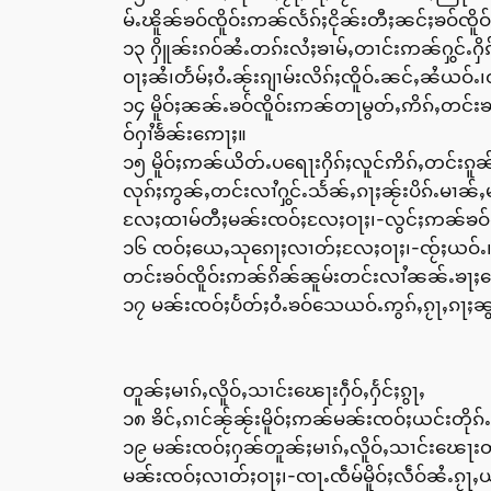
မ်ႉၽိူၼ်ၶဝ်ၸိူဝ်းဢၼ်လႅၵ်ႈငိုၼ်းတီႈၼင်ႈၶဝ်ၸိ
၁၃ ႁိူၼ်းၵဝ်ၼႆႉတၵ်းလႆႈၶၢမ်ႇတၢင်းဢၼ်ႁွင်ႉ
ဝႃႈၼႆ၊တႅမ်ႈဝႆႉၼႂ်းၵျၢမ်းလိၵ်ႈၸိူဝ်ႉၼင်ႇၼႆယဝ်
၁၄ မိူဝ်ႈၼၼ်ႉၶဝ်ၸိူဝ်းဢၼ်တႃမွတ်ႇဢိၵ်ႇတင်း
ဝ်ႁၢႆၶႅၼ်းဢေႃႈ။
၁၅ မိူဝ်ႈဢၼ်ယိတ်ႉပရေႃးႁိၵ်ႈလူင်ဢိၵ်ႇတင်း
လုၵ်ႈဢွၼ်ႇတင်းလၢႆႁွင်ႉသႅၼ်ႇၵႃႈၼႂ်းပိၵ်ႉမၢၼ
လႄႈထၢမ်တီႈမၼ်းၸဝ်ႈလႄႈဝႃႈ၊-လွင်ႈဢၼ်ၶဝ်လၢတ်
၁၆ ၸဝ်ႈယေႇသုၵေႃႈလၢတ်ႈလႄႈဝႃႈ၊-ၸႂ်ႈယဝ်ႉ။သ
တင်းၶဝ်ၸိူဝ်းဢၼ်ၵိၼ်ၼူမ်းတင်းလၢႆၼၼ်ႉၶႃႈ
၁၇ မၼ်းၸဝ်ႈပႅတ်ႈဝႆႉၶဝ်သေယဝ်ႉဢွၵ်ႇၵႂႃႇၵႃႈၼ
တူၼ်ႈမၢၵ်ႇလိူဝ်ႇသၢင်းၽေႃးႁဵဝ်ႇႁႅင်ႈၵွႃႇ
၁၈ ၶိင်ႇၵၢင်ၼႂ်ၼႂ်းမိူဝ်ႈဢၼ်မၼ်းၸဝ်ႈယင်းတိုၵ်
၁၉ မၼ်းၸဝ်ႈႁၼ်တူၼ်ႈမၢၵ်ႇလိူဝ်ႇသၢင်းၽေႃးတူ
မၼ်းၸဝ်ႈလၢတ်ႈဝႃႈ၊-ၸႃႉၸဵမ်မိူဝ်ႈလဵဝ်ၼႆႉၵႂႃႇယ