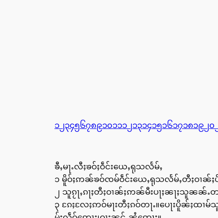
၁
၂
၃
၄
၅
၆
၇
၈
၉
၁၀
၁၁
၁၂
၁၃
၁၄
၁၅
၁၆
၁၇
၁၈
၁၉
၂၀
ၶီႇမႃႉလီႈၶဝ်ႈဝဵင်းယေႇရုသလႅမ်ႇ
၁ မိူဝ်ႈဢၼ်ၶဝ်ၸမ်ဝဵင်းယေႇရုသလႅမ်ႇတီႈဝၢၼ
၂ သူၵႂႃႇၵႃႈတီႈဝၢၼ်ႈဢၼ်မီးပႃႈၼႃႈသူၼၼ်ႉတ
၃ ၵႄႈလႄႈဢဝ်မႃးတီႈၵဝ်တႃႉ။ပေႃးပိူၼ်ႈထၢမ်သ
မ်းလဵဝ်ဢေႃႈ၊ဝႃႈၼင်ႇၼႆဢေႃႈ။