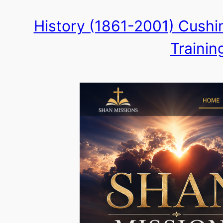
Skip
History (1861-2001)
Cushin
to
Trainin
content