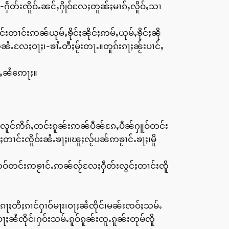
တ်းၸိူဝ်ႉၼင်ႇႁိုဝ်လႄႈတူၼ်ႈမၢၵ်ႇလိူဝ်ႇသၢ
်းဢၼ်ယုမ်ႇၶိုင်ႈၼိုင်ႈဢမ်ႇယုမ်ႇၶိုင်ႈၼို
ႉလႄႈဝႃႈ၊-ၶၢႆႉတီႈမႂ်းတႃႉ။တူၵ်းၵႃႈၼႂ်းပၢင်ႇ
်ႇၼႆဢေႃႈ။
ႈလူင်ဢိၵ်ႇတင်းၵူၼ်းဢၼ်ပဵၼ်ၵႄႇပဵၼ်ႁူဝ်တင်း
းၸိူဝ်းၼႆႉၶႃႈ။ၽူႈလႂ်ပၼ်ဢၶႂၢင်ႉၶႃႈ၊မိူ
ဢဝ်တင်းဢၶႂၢင်ႉဢၼ်လႂ်လႄႈႁဵတ်းလွင်ႈတၢင်းၸိူ
ႃႈတီႈၵၢင်ႁၢဝ်မႃး၊ဝႃႈၼႆၸိုင်၊မၼ်းၸဝ်ႈသမ်ႉ
ၼႆၸိုင်၊ႁဝ်းသမ်ႉၵူဝ်ၵူၼ်းၸူႉၵူၼ်းတုမ်ၸိူ