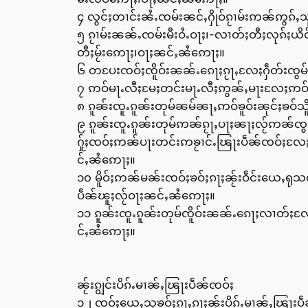
၄ လွင်ႈတၢင်းၼႆႉၸမ်းၼင်ႇႁိုဝ်ၵႂၢမ်းဢၼ်ဢွၵ်
၅ ၵႂၢမ်းၼၼ်ႉၸမ်းမီးဝႆႉဝႃႈ၊-လၢတ်ႈတီႈလုၵ်ႈယ
တီႈမႂ်းဢေႃႈ၊ဝႃႈၼင်ႇၼႆဢေႃႈ။
၆ တပႄးၸဝ်ႈၸိူဝ်းၼၼ်ႉၵေႃႈၵႂႃႇလႄႈႁဵတ်းၸ
၇ ဢဝ်မႃႉလီႈမႄႈတင်းမႃႉလီႈဢွၼ်ႇမႃးလႄႈဢဝ်ၶ
၈ ၵူၼ်းၸူႉၵူၼ်းတုမ်ၼမ်ၼႃႇဢဝ်ၶူဝ်းၼုင်ႈၶဝ်သိူ
၉ ၵူၼ်းၸူႉၵူၼ်းတုမ်ဢၼ်ၵႂႃႇပႃႈၼႃႈလႂ်ဢၼ်ၸွမ
ႁႂ်ႈၸဝ်ႈဢၼ်ပႃးတင်းဢၶႂၢင်ႉၽြႃးပဵၼ်ၸဝ်ႈလႄႈမ
င်ႇၼႆဢေႃႈ။
၁၀ မိူဝ်ႈဢၼ်မၼ်းၸဝ်ႈၶဝ်ႈၵႃႈၼႂ်းဝဵင်းယေႇရု
ပဵၼ်ၽူႈလႂ်ဝႃႈၼင်ႇၼႆဢေႃႈ။
၁၁ ၵူၼ်းၸူႉၵူၼ်းတုမ်ၸိူဝ်းၼၼ်ႉၵေႃႈလၢတ်ႈ
င်ႇၼႆဢေႃႈ။
ၼႂ်းၵျွင်းပိၵ်ႉမၢၼ်ႇၽြႃးပဵၼ်ၸဝ်ႈ
၁၂ ၸဝ်ႈယေႇသုၶဝ်ႈၵႂႃႇၵႃႈၼႂ်းပိၵ်ႉမၢၼ်ႇၽြႃးပဵ