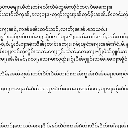
ႇသူပ်းပရေႃးၽႅတ်ႈတၵ်းလႆႈတဵမ်ထူၼ်ႈၸိုင်ၸင်ႇပဵၼ်ဢေႃႈ။
ိင်းသၢဝ်ၸိဢုၼ်ႇလႄႈဝႃႈ၊-တူၺ်းလူႊ၊ၶုၼ်လူင်မႂ်းၼၼ်ႉမီးတင်း
ွမ်းၵႃႈၼင်ႇဢၼ်မၼ်းၸဝ်ႈသင်ႇလၢတ်ႈၼၼ်ႉသေယဝ်ႉ၊
ူဝ်းၼုင်ႈၶဝ်တၢင်ႇၵႃႈၼိူဝ်လင်မႃႉလီႈၼၼ်ႉယဝ်ႉၸင်ႇမၼ်းၸဝ်
ဝ်ႇဝႆႉပူးဝႆႉၵႃႈၼႂ်းသဵၼ်ႈတၢင်းဢေႃႈ။ၵမ်ႈၽွင်ႈၵေႃႈၽၼ်းၵိင်ႇမႆႉၶ
်းပႃႈလင်လႂ်ၸိူဝ်းၼၼ်ႉၵေႃႈႁွင်ႉသႅၼ်ႇလႄႈဝႃႈ၊-ႁႂ်ႈပဵၼ်ႁူဝ
ႃးၼႆႉမီးမင်ႇၵလႃႇသေၵမ်းလူၺ်ႈ။ႁႂ်ႈပဵၼ်ႁူဝ်းသၼ်ႇၼၵႃႈၼိူဝ်
သလႅမ်ႇၼၼ်ႉၵူၼ်းတင်းဝဵင်းပဵၼ်တၢင်းဢၼ်ဢူၼ်ဢဵၼ်မေႃးမႄးၵႂင်
လႄႈဝႃႈ၊-ၵေႃႉၼႆႉပဵၼ်ပရေႃးၽႅတ်ႈယေႇသုဢၼ်ပေႃႇမႃးၵႃႈၼႂ်းဝဵ
ၼ်ၸဝ်ႈသေယဝ်ႉႁေႃႈႁိုပ်ႉၶဝ်ၸိူဝ်းဢၼ်ႁဵတ်းသိုဝ်ႉႁဵတ်းၶၢႆၵႃႈၼ