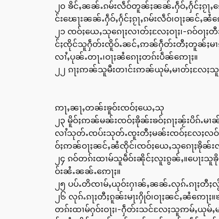
၂၀ ၶိင်ႇၼၼ်ႉၵမ်းလဵဝ်တူၼ်ႈၼၼ်ႉႁဵဝ်ႇႁႅင်ႈၵ
င်းၽေႃးၼၼ်ႉႁဵဝ်ႇႁႅင်ႈၵႂႃႇၵမ်းလဵဝ်၊ဝႃႈၼင်ႇၼႆ
၂၁ ၸဝ်ႈယေႇသုၵေႃႈလၢတ်ႈလႄႈဝႃႈ၊-ၵဝ်ဝႃႈတီႈၸိုဝ
င်ႈၸိုင်သူႁဵတ်းၸိူဝ်ႉၼင်ႇဢၼ်ႁဵတ်းတီႈတူၼ်ႈမ
လၢႆႇပုၼ်ႉတႃႉ၊ဝႃႈၼႆၵေႃႈတၵ်းပဵၼ်ဢေႃႈ။
၂၂ ၵႃႈဢၼ်သူမီးတၢင်းဢၼ်ယုမ်ႇမၢတ်ႈလႄႈသူး
ဢႃႇၼႃႇတၼ်းၶူဝ်းၸဝ်ႈယေႇသု
၂၃ မိူဝ်ႈဢၼ်မၼ်းၸဝ်ႈၶိုၼ်းၶဝ်ႈၵႃႈၼႂ်းပိၵ်
လၢႆသုတ်ႉၸပ်းသုတ်ႉၸူးတီႈမၼ်းၸဝ်ႈလႄႈလဝ်ထၢမ
ဝ်ႈဢၼ်ဝႃႈၼင်ႇၼႆၸိုင်၊ၸဝ်ႈယေႇသုၵေႃႈၶိုၼ်
၂၄ ၵဝ်တၵ်းထၢမ်သူမဵဝ်းၼိုင်ႈလူးၵွၼ်ႇ။ပေႃးသ
ဝ်းၼႆႉၼၼ်ႉဢေႃႈ။
၂၅ ပပ်ႉတိၸၢမ်ႇယုဝ်းႁၢၼ်ႇၼၼ်ႉလုၵ်ႉၵႃႈတီႈလႂ်မ
၂၆ လုၵ်ႉၵႃႈတီႈၵူၼ်းမႃးႁိုဝ်၊ဝႃႈၼင်ႇၼႆဢေႃႈ။
တၵ်းထၢမ်ႁဝ်းဝႃႈ၊-ႁဵတ်းသင်လႄႈသူဢမ်ႇယုမ်ႇမၢတ်