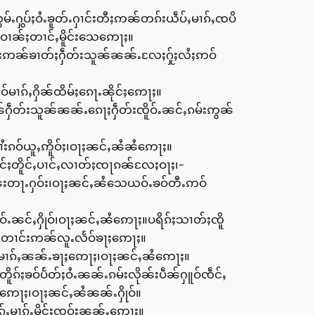
်ႉႁွပ်ႈဝႆႉၶူတ်ႉႁၢင်းတီႈဢၼ်တၵ်းယဵပ်ႇမၢၵ်ႇၸပိ
ဝၢၼ်ႈတၢင်ႇမိူင်းသေဢေႃႈ။
ိူဝ်းဢၼ်ၶၢတ်ႈႁဵတ်းသူၼ်ၼၼ်ႉလႄႈႁႂ်ႈလႆႈဢဝ်
မၢၵ်ႇႁိၼ်ထိမ်ႈၵေႃႉၼိုင်ႈဢေႃႈ။
်ႁဵတ်းသူၼ်ၼၼ်ႉၵေႃႈႁဵတ်းၸိူဝ်ႉၼင်ႇၵမ်းဢွၼ်
ၢႆးၵဝ်ယူႇဢိူဝ်ႈ၊ဝႃႈၼင်ႇၼႆၼႆဢေႃႈ။
င်ႈတိူင်ႇပၢင်ႇလၢတ်ႈၸႃၵၼ်လႄႈဝႃႈ၊-
ၼ်းတႃႉႁဝ်း၊ဝႃႈၼင်ႇၼႆသေယဝ်ႉၶဝ်တီႉဢဝ်
်ႉၼင်ႇႁိုဝ်၊ဝႃႈၼင်ႇၼႆဢေႃႈ။ပရိၵ်ႈသၢတ်ႈၸိူ
င်တၢင်းဢၼ်လူႉလႅဝ်ၶႃႈဢေႃႈ။
ီးမၢၵ်ႇၼၼ်ႉၶႃႈဢေႃႈ၊ဝႃႈၼင်ႇၼႆဢေႃႈ။
်ႈၶဝ်ပႅတ်ႈဝႆႉၼၼ်ႉၵမ်းလိုၼ်းပဵၼ်ႁူဝ်ၸဵင်ႇ
းဢေႃႈ၊ဝႃႈၼင်ႇၼႆၼၼ်ႉႁိုဝ်။
်ႇမၢၵ်ႇမိူင်းၸဝ်ႈၼၼ်ႉဢေႃႈ။