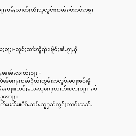
ၵေႃႈဢမ်ႇလၢတ်ႈတီႈသူလွင်ႈဢၼ်ၵဝ်ဢဝ်ဢၶႂၢ
ႈ၊-လုၵ်ႈၸၢႆးဢိူၺ်း၊မိူဝ်ႈၼႆႉၵႂႃႇႁဵ
-
်ႇၼၼ်ႉလၢတ်ႈဝႃႈ၊-
ဵၼ်ၵေႃႉဢၼ်ႁဵတ်းၸွမ်းဢလူဝ်ႇပေႃႈၶဝ်၊မိူ
်ႇၼႆဢေႃႈ။ၸဝ်ႈယေႇသုၵေႃႈလၢတ်ႈလႄႈဝႃႈ၊-ၵဝ်
းသူဢေႃႈ။
ၢတ်ႈမၼ်း။ပဵၵ်ႉသမ်ႉသူႁၼ်လွင်ႈတၢင်းၼၼ်ႉ