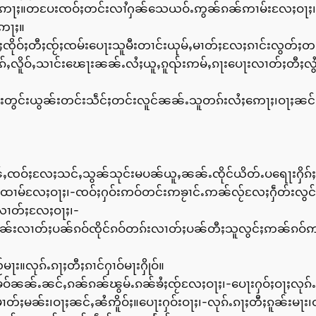
ႂႃႇဢေႃႈ။တပႄးၸဝ်ႈတင်းလၢႆႁၼ်သေယဝ်ႉဢွၼ်ၵၼ်ဢၢမ်းလႄႈဝႃႈ၊-ႁဵ
ဢေႃႈ။
်ႈတီႈၸႂ်ႈၸမ်းပေႃးသူမီးတၢင်းယုမ်ႇမၢတ်ႈလႄႈၵၢင်းလွတ်ႈတင်းတၢင
ၢၵ်ႇလိူဝ်ႇသၢင်းၽေႃးၼၼ်ႉလႆႈယူႇၵူၺ်းဢမ်ႇၵႃးပေႃးလၢတ်ႈတီႈလွႆၼႆ
တွင်းယွၼ်းတင်းသဵင်ႈတင်းလူင်ၼၼ်ႉသူတၵ်းလႆႈဢေႃႈ၊ဝႃႈၼင
ႉမၢၼ်ႇၸဝ်ႈလႄႈသင်ႇသွၼ်သုင်းမပၼ်ယူႇၼၼ်ႉၸိုင်ယိတ်ႉပရေႃးႁိၵ်
်လႄႈဝႃႈ၊-ၸဝ်ႈႁဝ်းဢဝ်တင်းဢၶႂၢင်ႉဢၼ်လႂ်လႄႈႁဵတ်းလွင်ႈတၢင်
းလၢတ်ႈလႄႈဝႃႈ၊-
ူၶိုၼ်းလၢတ်ႈပၼ်ၵဝ်ၸိုင်ၵဝ်တၵ်းလၢတ်ႈပၼ်တီႈသူလွင်ႈဢၼ်ၵဝ်
ႃး။လုၵ်ႉၵႃႈတီႈၵၢင်ႁၢဝ်မႃးႁိုဝ်။
ၶဝ်ၼၼ်ႉၼင်ႇၵၼ်ၵၼ်ၽွမ်ႉၵၼ်ၶႆႈၸႂ်လႄႈဝႃႈ၊-ပေႃးႁဝ်ႈဝႃႈလုၵ်ႉၵ
ႈမၼ်း၊ဝႃႈၼင်ႇၼႆဢိူဝ်ႈ။ပေႃးႁဝ်းဝႃႈ၊-လုၵ်ႉၵႃႈတီႈၵူၼ်းမႃး၊ဝႃႈ