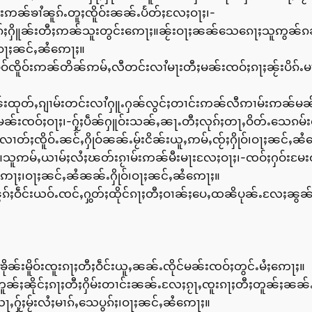
ူဝ်းဢၼ်ၶၢႆၼူၵ်ႉတူႈၸိူဝ်းၼၼ်ႉပႅတ်ႈလႄႈဝႃႈ၊-
ႁိၵ်ႈႁိူၼ်းတီႈဢၼ်သူးတွင်းဢေႃႈ။ၼႂ်းဝႃႈၼၼ်သေၵေႃႈသူဢွၼ်ၵၼ
ႉ၊ဝႃႈၼင်ႇၼႆဢေႃႈ။
ၶဝ်ၸိူဝ်းဢၼ်တိၼ်ဢမ်ႇလီတင်းလၢႆမႃးတီႈမၼ်းၸဝ်ႈၵႃႈၼႂ်းပိၵ်ႉမ
ၵူၼ်းထုတ်ႇၵျၢမ်းတင်းလၢႆႁူႉႁၼ်လွင်ႈတၢင်းဢၼ်လီဢၢမ်းဢၼ်မၼ
်ႇမၼ်းၸဝ်ႈဝႃႈ၊-ႁႂ်ႈပဵၼ်ႁူဝ်းသၼ်ႇၼႃႉတီႈလုၵ်ႈတႃႇဝိတ်ႉသေၵမ်း
ႈၸိူဝ်ႉၼင်ႇႁိုဝ်ၼၼ်ႉမႂ်းငိၼ်းယူႇဢမ်ႇၸႂ်ႈႁိုဝ်၊ဝႃႈၼင်ႇၼႆ
ူဢမ်ႇယၢမ်ႈလႆႈၽတ်းၵႂၢမ်းဢၼ်မီးမႃးလႄႈဝႃႈ၊-ၸဝ်ႈႁဝ်းမႄးဝႆ
ဢေႃႈ၊ဝႃႈၼင်ႇၼႆၼၼ်ႉႁိုဝ်၊ဝႃႈၼင်ႇၼႆဢေႃႈ။
ွၵ်ႈဝဵင်းယဝ်ႉၸင်ႇႁွတ်ႈထိုင်ၵႃႈတီႈဝၢၼ်ႈပေႇထၼိပုၼ်ႉလႄႈၼွၼ
ႉၶိုၼ်းမိူဝ်းၸူးၵႃႈတီႈဝဵင်းယူႇၼၼ်ႉၸိုင်မၼ်းၸဝ်ႈတွင်ႉမႆႈဢေႃႈ။
ၼ်ႈၼိုင်ႈၵႃႈတီႈႁိမ်းတၢင်းၼၼ်ႉလႄႈၵႂႃႇၸူးၵႃႈတီႈတူၼ်ႈၼၼ်ႉဢ
ႃႇႁႂ်ႈမႂ်းလႆႈမၢၵ်ႇသေပွၵ်ႈ၊ဝႃႈၼင်ႇၼႆဢေႃႈ။