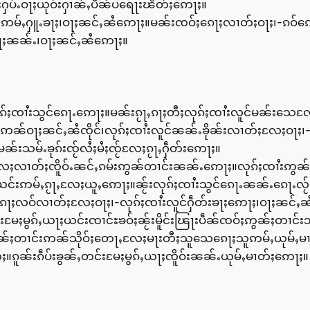
်းႁပ်ႉဝႃႈယုဝ်းႁၢၼ်ႇပဵၼ်ပရေႃးၽႅတ်ႈဢေႃႈ။
ႃႈဢမ်ႇႁူႉၶႃႈ၊ဝႃႈၼင်ႇၼႆဢေႃႈ။မၼ်းၸဝ်ႈၵေႃႈလၢတ်ႈဝႃႈ၊-ၵဝ်
ဝႃႈၼၼ်ႉ၊ဝႃႈၼင်ႇၼႆဢေႃႈ။
လုၵ်ႈၸၢႆးသွင်ၵေႃႉဢေႃႈ။မၼ်းၵႂႃႇၵႃႈတီႈလုၵ်ႈၸၢႆးလူင်မၼ်းသေလႄႈဝႃ
ဝ်ႈဢၼ်ဝႃႈၼင်ႇၼႆၸိုင်၊လုၵ်ႈၸၢႆးလူင်ၼၼ်ႉၶိုၼ်းလၢတ်ႈလႄႈဝႃႈ၊
းသမ်ႉၶုၵ်းၸႂ်လႆႈမႆႈၸႂ်လႄႈၵႂႃႇႁဵတ်းဢေႃႈ။
လႄႈလၢတ်ႈၸိူဝ်ႉၼင်ႇၵမ်းဢွၼ်တၢင်းၼၼ်ႉဢေႃႈ။လုၵ်ႈၸၢႆးဢွၼ
င်းဢမ်ႇၵႂႃႇလႄႈယူႇဢေႃႈ။ၼႂ်းလုၵ်ႈၸၢႆးသွင်ၵေႃႉၼၼ်ႉၵေႃႉလႂ်ပ
်ၵေႃႈလဝ်လၢတ်ႈလႄႈဝႃႈ၊-လုၵ်ႈၸၢႆးလူင်ႁဵတ်းၶႃႈဢေႃႈ၊ဝႃႈၼင
တင်းမႄႈမွၵ်ႇယႃႈယင်းၸၢင်ႊၶဝ်ႈၼႂ်းမိူင်းၽြႃးပဵၼ်ၸဝ်ႈဢွၼ်ႈတၢင်
းသဵၼ်ႈတၢင်းဢၼ်သိုဝ်ႈတေႃႇလႄႈမႃးတီႈသူသေၵေႃႈသူဢမ်ႇယုမ်ႇမ
တ်ႈ။ၵူၼ်းၵဵပ်းၶွၼ်ႇတင်းမႄႈမွၵ်ႇယႃႈၸိူဝ်းၼၼ်ႉယုမ်ႇမၢတ်ႈဢေႃႈ။