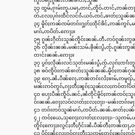
ဢူႉပမႃႇၵူၼ်းဢၼ်ၶၢတ်ႈသူၼ်
၃၃ ထွမ်ႇၵႂၢမ်းဢူႉပမႃႇတၢင်ႇၸိူဝ်ႉတၢင်ႇဢၼ်တႃ
တ်ႉလႄႈပုၵ်းထဵင်လင်ဝႆႉယဝ်ႉၸင်ႇၶၢတ်ႈသူၼ်ၼၼ
၃၄ မိူဝ်ႈဢၼ်ၸမ်တၵ်းႁွတ်ႈထိုင်ၶိင်ႇဢၼ်ဢွၵ်ႇ
မၢၵ်ႇၸပိတ်ႉဢေႃႈ။
၃၅ ၵူၼ်းႁဵတ်းသူၼ်ၸိူဝ်းၼၼ်ႉတီႉဢဝ်ၵူၼ်းဢွၼ
၃၆ လိုၼ်းၼၼ်ႉမၼ်းသမ်ႉၶိုၼ်းပွႆႇၸႂ်ႉၵူၼ်း
တၢင်းၼၼ်ႉဢေႃႈ။
၃၇ ပွၵ်ႈလိုၼ်းလင်သုတ်းမၼ်းပွႆႇၸႂ်ႉလုၵ်ႈၸၢႆး
၃၈ ၶဝ်ၸိူဝ်းဢၼ်ၶၢတ်ႈသူၼ်ၼၼ်ႉမိူဝ်ႈဢၼ်ႁၼ်
၃၉ ၵေႃႉၼႆႉပဵၼ်ၵေႃႉဢၼ်တၵ်းလႆႈၶၢမ်ႇဢမူၺ်
မၼ်းဢဝ်ဢွၵ်ႇၵႃႈတီႈၼွၵ်ႈသူၼ်လႄႈဢဝ်တၢႆပႅ
၄၀ ပေႃးပဵၼ်ၸိူဝ်ႉၼင်ႇၼႆၸိုင်မိူဝ်ႈဢၼ်ၸဝ်ႈ
ဝ်းၼၼ်ႉၵေႃႈလဝ်လၢတ်ႈလႄႈဝႃႈ၊-မၼ်းတၵ်းမႃးယႃ
၄၁ တၵ်းဢဝ်သူၼ်မၢၵ်ႇၸပိတ်ႉၼၼ်ႉၶၢတ်ႈပၼ်တီႈ
၄၂ ၸဝ်ႈယေႇသုၵေႃႈလၢတ်ႈလႄႈဝႃႈ၊-သူဢမ်ႇယၢမ်ႈလ
တိူၵ်ႈဢေႃႈ။လွင်ႈတီႈႁႅင်းၼႆႉပဵၼ်တီႈဢၼ်ထႃႇ
၄၃ ပိူဝ်ႈၼႆလႄႈၵဝ်ဝႃႈတီႈသူၸမ်းတၵ်းၼုၵ်ႈဢဝ်