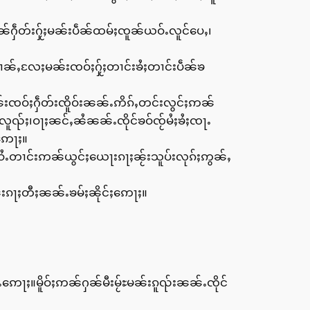
်ႁဵတ်းႁႂ်ႈမၼ်းပဵၼ်ထမ်ႈၸူၼ်ယဝ်ႉလူင်ပေႇ၊
ၢၼ်ႇလႄႈမၼ်းၸဝ်ႈႁႂ်ႈတၢင်းၶႆႈတၢင်းပဵၼ်ၶ
်းၸဝ်ႈႁဵတ်းၸိူဝ်းၼၼ်ႉဢိၵ်ႇတင်းလွင်ႈဢၼ်
လူၺ်ႈ၊ဝႃႈၼင်ႇၼႆၼၼ်ႉၸိုင်ၶဝ်ၸႂ်မႆႈၶႆႈၸႃႉ
ဢေႃႈ။
ႉတၢင်းဢၼ်ယွင်ႈယေႃးၵႃႈၼႂ်းသူပ်းလုၵ်ႈဢွၼ်ႇ
်းၵႃႈတီႈၼၼ်ႉၶမ်ႈၼိုင်ႈဢေႃႈ။
ေႃႈ။မိူဝ်ႈဢၼ်ႁၼ်မီးမႂ်ႊမၼ်းၵူၺ်းၼၼ်ႉၸိုင်