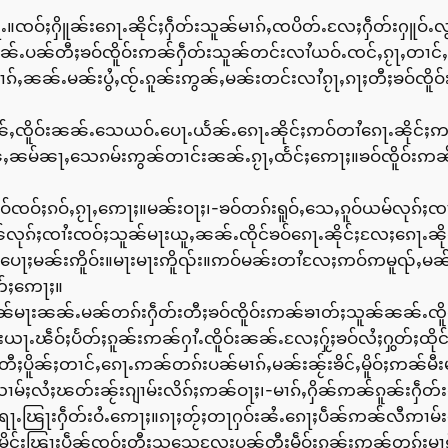
ႉ။ၸဝ်ႈႁိူၼ်းၵေႃႉၼိုင်ႈႁဵတ်းသူၼ်မၢၵ်ႇၸပိတ်ႉလႄႈႁဵတ်းႁူဝ်ႉလွမ
်ႉပၼ်တီႈၶဝ်ၸိူဝ်းဢၼ်ႁဵတ်းသူၼ်တင်းလၢႆယဝ်ႉၸင်ႇၵႂႃႇတၢင်ႇ
မၢၵ်ႇၼၼ်ႉမၼ်းပွႆႇၸႂ်ႉၵူၼ်းဢွၼ်ႇမၼ်းတင်းလၢႆၵႂႃႇၵႃႈတီႈၶဝ်ၸ
်ႇၸိူဝ်းၼၼ်ႉသေယဝ်ႉပေႃႉယႅၼ်ႉၵေႃႉၼိုင်ႈဢဝ်တၢႆၵေႃႉၼိုင်ႈဢဝ်
ဢွၼ်ႇၼမ်ၼႃႇသေၵမ်းဢွၼ်တၢင်းၼၼ်ႉၵႂႃႇထႅင်ႈဢေႃႈ။ၶဝ်ၸိူဝ်းဢၼ
တူဝ်ၸဝ်ႈၵဝ်ႇၵႂႃႇဢေႃႈ။မၼ်းဝႃႈ၊-ၶဝ်တၵ်းရူဝ်ႇသေႇၵူဝ်ယမ်လုၵ်ႈၸ
လုၵ်ႈၸၢႆးၸဝ်ႈသူၼ်မႃးယူႇၼၼ်ႉၸိုင်ၶဝ်ၵေႃႉၼိုင်ႈလႄႈၵေႃႉၼို
ႇပေႃႈမၼ်းဢိူဝ်း။မႃးမႃးဢိူၺ်း။ဢဝ်မၼ်းတၢႆလႄႈဢဝ်ဢမူၺ်ႇမ
တ်ႈဢေႃႈ။
သူၼ်မႃးၼၼ်ႉမၼ်တၵ်းႁဵတ်းတီႈၶဝ်ၸိူဝ်းဢၼ်ၶၢတ်ႈသူၼ်ၼၼ်ႉၸိူဝ
ႉၽဵဝ်ႈပႅတ်ႈၵူၼ်းဢၼ်ႁၢႆႉၸိူဝ်းၼၼ်ႉလႄႈႁႂ်ႈၶဝ်လႆႈႁွတ်ႈထို
ပိူၼ်ႈတၢင်ႇၵေႃႉဢၼ်တၵ်းပၼ်မၢၵ်ႇမၼ်းၼႂ်းၶိင်ႇမိူဝ်ႈဢၼ်မ
ႆႈၽတ်းၼႂ်းၵျၢမ်းလိၵ်ႈဢၼ်ဝႃႈ၊-မၢၵ်ႇႁိၼ်ဢၼ်ၵူၼ်းႁဵတ်းတိူၵ
ဝရႃႉၽြႃးႁဵတ်းဝႆႉဢေႃႈ။ၵႃႈတႂ်ႈတႃႁဝ်းၼႆႉၵေႃႈပဵၼ်ဢၼ်လီဢၢမ်
မိူင်းၽြႃးပဵၼ်ၸဝ်ႈတီႈသူသေလႄႈပၼ်တီႈမဵဝ်းၵူၼ်းဢၼ်တၵ်းမၢၵ