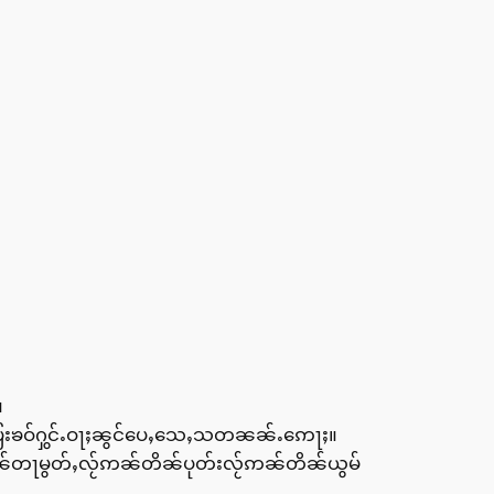
။
ေႇပြႄးၶဝ်ႁွင်ႉဝႃႈၼွင်ပေႇသေႇသတၼၼ်ႉဢေႃႈ။
ၼ်တႃမွတ်ႇလႂ်ဢၼ်တိၼ်ပုတ်းလႂ်ဢၼ်တိၼ်ယွမ်