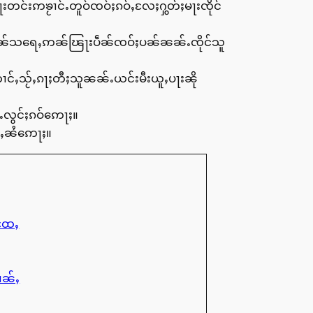
းတင်းဢၶႂၢင်ႉတူဝ်ၸဝ်ႈၵဝ်ႇလႄႈႁွတ်ႈမႃးၸိုင်
မူၼ်သရေႇဢၼ်ၽြႃးပဵၼ်ၸဝ်ႈပၼ်ၼၼ်ႉၸိုင်သူ
ႇသႂ်ႇၵႃႈတီႈသူၼၼ်ႉယင်းမီးယူႇပႃးၼို
ႆႉလွင်ႈၵဝ်ဢေႃႈ။
င်ႇၼႆဢေႃႈ။
ႈထႄႇ
ၢၼ်ႇ