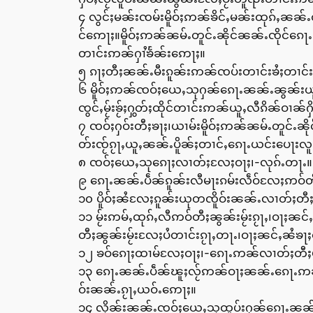
၄ လွင်ႈမၼ်းၸမ်းမိူဝ်ႈဢၼ်ၶိင်ႇမၼ်းထုၵ်ႇၼၼ်
င်ဢေႃႈ။မိူဝ်ႈဢၼ်ၼမ်ႉတူင်ႉၼိုင်ၼၼ်ႉၸိုင်ၵေ
တၢင်းဢၼ်ႁၢႆၶႅၼ်းဢေႃႈ။
၅ ၵႃႈတီႈၼၼ်ႉမီးၵူၼ်းဢၼ်ၸပ်းတၢင်းၶႆႈတၢင်းပ
၆ မိူဝ်ႈဢၼ်ၸဝ်ႈယေႇသုႁၼ်ၵေႃႉၼၼ်ႉၼွၼ်းယ
ၸွင်ႇမႂ်းၶႂ်ႈႁွတ်ႈထိုင်တၢင်းဢၼ်ယူႇလီၵိၼ်ဝၢၼ
၇ ၸဝ်ႈႁဝ်းတီႈၶႃႈ၊ယၢမ်းမိူဝ်ႈဢၼ်ၼမ်ႉတူင်ႉၼိ
တ်းၸႂ်ၵႂႃႇယူႇၼၼ်ႉပိူၼ်ႈတၢင်ႇၵေႃႉယင်းပေႃးလ
၈ ၸဝ်ႈယေႇသုၵေႃႈလၢတ်ႈလႄႈဝႃႈ၊-လုၵ်ႉတႃႉ။ဢဝ်
၉ ၵေႃႉၼၼ်ႉပဵၼ်ၵူၼ်းလီမႃးၵမ်းလဵဝ်လႄႈဢဝ်
၁၀ ပိူဝ်ႈၼႆလႄႈၵူၼ်းယုတၸိူဝ်းၼၼ်ႉလၢတ်ႈတီႈ
၁၁ မႂ်းဢမ်ႇထုၵ်ႇလီဢဝ်တီႈၼွၼ်းမႂ်းၵႂႃႇ၊ဝႃႈ
တီႈၼွၼ်းမႂ်းလႄႈပႆတၢင်းၵႂႃႇတႃႉ၊ဝႃႈၼင်ႇၼႆၶ
၁၂ ၶဝ်ၵေႃႈထၢမ်လႄႈဝႃႈ၊-ၵေႃႉဢၼ်လၢတ်ႈတီႈမႂ
၁၃ ၵေႃႉၼၼ်ႉပဵၼ်ၽူႈလႂ်ဢၼ်ဝႃႈၼၼ်ႉၵေႃႉဢၼ်
ဝ်းၼၼ်ႉၵႂႃႇယဝ်ႉဢေႃႈ။
၁၄ လိုၼ်းၼၼ်ႉၸဝ်ႈယေႇသုထူပ်းႁၼ်ၵေႃႉၼၼ်ႉၵ