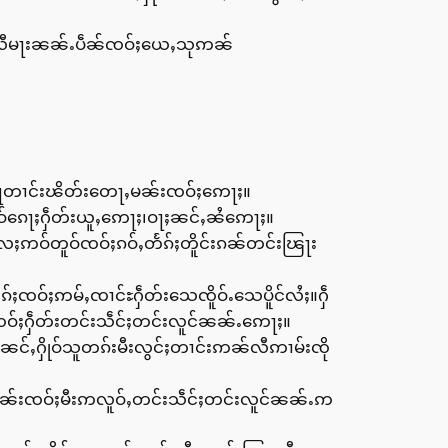
။
ယူႇလီမႃးၼၼ်ႉပဵၼ်ၸဝ်ႈယေႇသုဢၼ်
်ႈႁႃတၢင်းၽိတ်းတေႃႇမၼ်းၸဝ်ႈဢေႃႈ။
ၵဝ်ၵေႃႈႁဵတ်းယူႇဢေႃႈ၊ဝႃႈၼင်ႇၼႆဢေႃႈ။
ႄႈဢဝ်တူဝ်ၸဝ်ႈၵဝ်ႇတႅၵ်ႈတိူင်းၵၼ်တင်းၽြႃး
်ႈၸဝ်ႈဢမ်ႇၸၢင်ႊႁဵတ်းသေၸိူဝ်ႉသေပိူင်လႆႈ။ႁဵ
ဝ်ႈႁဵတ်းတင်းသဵင်ႈတင်းလူင်ၼၼ်ႉဢေႃႈ။
်ႇႁိုဝ်သူတၵ်းမီးလွင်ႈတၢင်းဢၼ်လီဢၢမ်းၸို
ဢၼ်မၼ်းၸဝ်ႈမီးဢလူဝ်ႇတင်းသဵင်ႈတင်းလူင်ၼၼ်ႉဢ