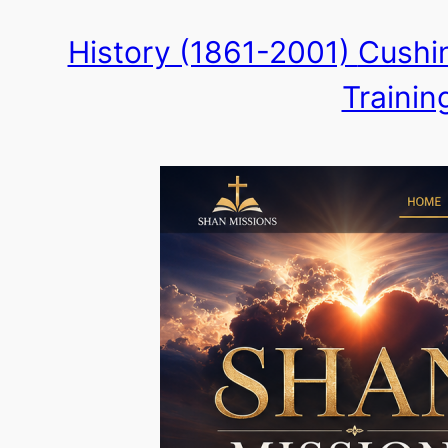
Skip
History (1861-2001)
Cushin
to
Trainin
content