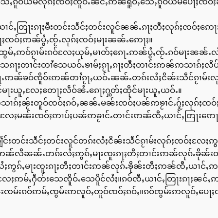
်ႇသေႇၵူဝ်ယမ်လုၵ်ႈၸဝ်ႈၸိူဝ်ႉၼင်ႇဢၼ်ရူဝ်ႇသေႇၵူဝ်ယမ်ပေႃႈၸဝ
င်ႇတြႃးၵႃႈမီးတင်းသဵင်ႈတင်းလူင်ၼၼ်ႉၵႃႈတီႈလုၵ်ႈၸဝ်ႈဢေႃ
ႃႈၸဝ်ႈဢၼ်ပွႆႇၸႂ်ႉလုၵ်ႈၸဝ်ႈမႃးၼၼ်ႉဢေႃႈ။
်ထွမ်ႇဢဝ်ၵႂၢမ်းၵဝ်လႄႈယုမ်ႇမၢတ်ႈၵေႃႉဢၼ်ပွႆႇၸႂ်ႉၵဝ်မႃးၼ
ေၵႃႈတၢင်းတၢႆသေယဝ်ႉၶၢမ်ႈၵႂႃႇၵႃႈတီႈတၢင်းဢၼ်ဢသၢၵ်ႈလိပ်း
ႇလႃႉဢၼ်ၶဝ်ၸိူဝ်းဢၼ်တၢႆၵႂႃႇယဝ်ႉၼၼ်ႉတၵ်းလႆႈငိၼ်းသဵင်ၵႂၢမ်
်မႃးယူႇလႄႈတေႃႈလဵဝ်ၼႆႉၵေႃႈႁွတ်ႈထိုင်မႃးယူႇယဝ်ႉ။
ၵ်ႈၼႂ်းတူဝ်ၸဝ်ႈၵဝ်ႇၼၼ်ႉမၼ်းၸဝ်ႈပၼ်ဢၶႂၢင်ႉႁႂ်ႈလုၵ်ႈၸဝ်ႈ
ၼ်းလႄႈမၼ်းၸဝ်ႈဢၢပ်ႈပၼ်ဢၶႂၢင်ႉတၢင်းဢၼ်ၸီႇယၢင်ႇတြႃးဢေႃႈ
ျႅင်းတင်းသဵင်ႈတင်းလူင်တၵ်းလႆႈငိၼ်းသဵင်ၵႂၢမ်းလုၵ်ႈၸဝ်ႈလႄႈဢ
င်ႉဢၼ်လီၼၼ်ႉတၵ်းလႆႈဢွၵ်ႇမႃးၸူးၵႃႈတီႈတၢင်းဢၼ်လုၵ်ႉၶိုၼ
းလႆႈဢွၵ်ႇမႃးၸူးၵႃႈတီႈတၢင်းဢၼ်လုၵ်ႉၶိုၼ်းတီႈဢၼ်ၸီႇယၢင်ႇဢ
်းလႄႈဢမ်ႇႁဵတ်းသေၸိူဝ်ႉသေပိူင်လႆႈ။ၵဝ်ၸီႇယၢင်ႇတြႃးၵႃႈၼ
းၸမ်းၵဝ်ဢမ်ႇၸွမ်းဢလူဝ်ႇတူဝ်ၸဝ်ႈၵဝ်ႇ။ၵဝ်ၸွမ်းဢလူဝ်ႇပေႃႈ