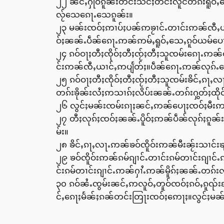
၂၂ ၼင်ႇႁိုဝ်ၵူၼ်းတင်းသဵင်ႈတင်းလူင်တၵ်းရူဝ
လႂ်သေၵေႃႉသေၵူၼ်း။
၂၃ မၼ်းၸဝ်ႈဢၢပ်ႈပၼ်ဢၶႂၢင်ႉတၢင်းဢၼ်ၸီႇယၢ
ဝ်ႈၼၼ်ႉပဵၼ်ၵေႃႉဢၼ်ဢမ်ႇရူဝ်ႇသေႇၵူဝ်ယမ်ပေ
၂၄ ၵဝ်ဝႃႈတီႈၸိုဝ်ႈတီႈၸႂ်ႈတီႈသူၸမ်းၵေႃႉဢၼ
င်းဢၼ်ၸီႇယၢင်ႇဢပျႅတ်ႈ။ပဵၼ်ၵေႃႉဢၼ်လုၵ်ႉသ
၂၅ ၵဝ်ဝႃႈတီႈၸိုဝ်ႈတီႈၸႂ်ႈတီႈသူၸမ်းၶိင်ႇၵႃ
တၵ်းၶိုၼ်းလႆႈဢသၢၵ်ႈလိပ်းၼၼ်ႉတၵ်းႁွတ်ႈထိုင
၂၆ လွင်ႈမၼ်းၸမ်းၵႃႈၼင်ႇဢၼ်ပေႃႈၸဝ်ႈမီးဢသၢ
၂၇ တီႈလုၵ်ႈၸဝ်ႈၼၼ်ႉပိူဝ်ႈဢၼ်ပဵၼ်လုၵ်ႈၵူ
မ်း။
၂၈ ၶိင်ႇၵႃႇလႃႉဢၼ်ၶဝ်ၸိူဝ်းဢၼ်မီးၼႂ်းသၢင်းၶ
၂၉ ၶဝ်ၸိူဝ်းဢၼ်ၵမ်ၵျၢင်ႉတၢင်းၵမ်တၢင်းၵျၢ
င်းၵမ်တၢင်းၵျၢင်ႉဢၼ်ႁၢႆႉဢၼ်မိူၵ်ႈၼၼ်ႉတၵ်
၃၀ ၵဝ်ၼႆႉၸွမ်းၼင်ႇဢလူဝ်ႇတူဝ်ၸဝ်ႈၵဝ်ႇၵူၺ
င်ႇၵေႃႈမႅၼ်ႈၵၼ်တင်းတြႃးၸဝ်ႈဢေႃႈ။လွင်ႈမၼ်