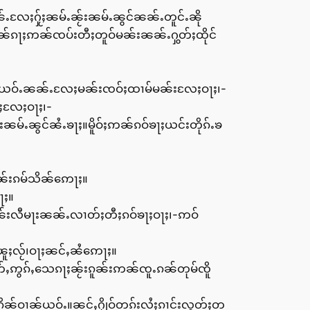
်ႉလႄႈႁႂ်ႈၼမ်ႉၼႂ်းၼမ်ႉၼွင်ၼၼ်ႉတူင်ႉၼို
ပဵၼ်ၵႃႈဢၼ်ၸပ်းတီႈတူဝ်မၼ်းၼၼ်ႉႁွတ်ႈထိုင်
ႃႇယဝ်ႉၼၼ်ႉလႄႈမၼ်းၸဝ်ႈထၢမ်မၼ်းလႄႈဝႃႈ၊-
်ႈလႄႈဝႃႈ၊-
ၼမ်ႉၼွင်ၼႆႉၶႃႈ။မိူဝ်ႈဢၼ်ၵဝ်ၶႃႈယင်းတိုၵ်ႉၶ
ၼ်းၵမ်သိၼ်ဢေႃႈ။
ႃႈ။
ိုၼ်းလီမႃးၼၼ်ႉလၢတ်ႈတီႈၵဝ်ၶႃႈဝႃႈ၊-ဢဝ်
ၽူႈလႂ်၊ဝႃႈၼင်ႇၼႆဢေႃႈ။
ဢွၵ်ႇသေၵႃႈၼႂ်းၵူၼ်းဢၼ်ၸူႉၵၼ်တုမ်ၸိူ
ိၼ်ဝၢၼ်ယဝ်ႉ။ၼင်ႇႁိုဝ်တၵ်းလႆႈၵၢင်းလွတ်ႈတ