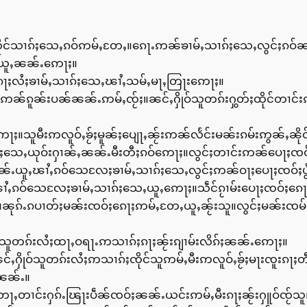
ၸိုင်သၢၵ်ႈသေႇၵဝ်ဢမ်ႇတႄႇ။ၵေႃႉဢၼ်ၶၢမ်ႇသၢၵ်ႈသေႇလွင်ႈၵဝ်ၼၼ
ႇယူႇၼၼ်ႉဢေႃႈ။
းၵေႃႈလႆႈၶၢမ်ႇသၢၵ်ႈသေႇၽၢႆႇသမ်ႇမႃႇတြႃးဢေႃႈ။
ၼ်ၵူၼ်းပၼ်ၼၼ်ႉဢမ်ႇၸႂ်ႈ။ၼင်ႇႁိုဝ်သူတၵ်းႁွတ်ႈထိုင်တၢင်
ႈ။သူမီးဢလူဝ်ႇၶႂ်ႈမူၼ်ႈပျေႃႇၼႂ်းဢၼ်လႅင်းမၼ်းၵမ်းဢွၼ်ႇၼိုင
ႇယုဝ်းႁၢၼ်ႇၼၼ်ႉမီးတီႈၵဝ်ဢေႃႈ။လွင်ႈတၢင်းဢၼ်ပေႃႈၸဝ်ႈဢၢပ်ႈ
ၼၼ်ႉယူႇၽၢႆႇၵဝ်သေလႄႈၶၢမ်ႇသၢၵ်ႈသေႇလွင်ႈဢၼ်ဝႃႈပေႃႈၸဝ်ႈပ
ၽၢႆႇၵဝ်သေလႄႈၶၢမ်ႇသၢၵ်ႈသေႇယူႇဢေႃႈ။သဵင်ၵႂၢမ်းပေႃႈၸဝ်ႈၵေႃ
။ၼုၵ်ႉၵပၢတ်ႈမၼ်းၸဝ်ႈၵေႃႈဢမ်ႇတႄႇယူႇၼႂ်းသူ။လွင်ႈမၼ်းၸမ
ထၢင်ႇသူတၵ်းလႆႈထႃႇဝရႃႉဢသၢၵ်ႈၵႃႈၼႂ်းၵျၢမ်းလိၵ်ႈၼၼ်ႉဢေႃႈ။
ႇႁိုဝ်သူတၵ်းလႆႈဢသၢၵ်ႈၸိုင်သူဢမ်ႇမီးဢလူဝ်ႇၶႂ်ႈမႃးၸူးၵႃႈတ
ၼၼ်ႉ။
ႃႇတၢင်းႁၵ်ႉၽြႃးပဵၼ်ၸဝ်ႈၼၼ်ႉယင်းဢမ်ႇမီးၵႃႈၼႂ်းႁူဝ်ၸႂ်သူ