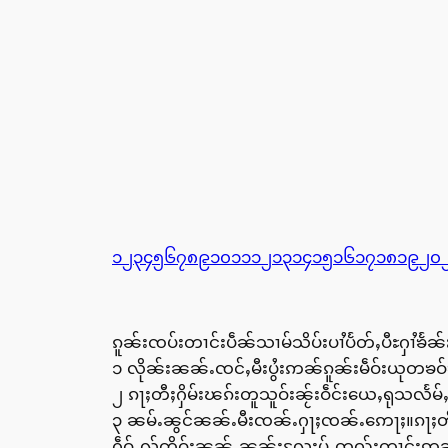
၁
၂
၃
၄
၅
၆
၇
၈
၉
၁၀
၁၁
၁၂
၁၃
၁၄
၁၅
၁၆
၁၇
၁၈
၁၉
၂၀
ၵူၼ်းၸပ်းတၢင်းပဵၼ်သၢမ်သိပ်းပၢႆပႅတ်ႇပီႊႁၢႆၶႅၼ်
၁ လိုၼ်းၼၼ်ႉၸင်ႇမီးပွႆးဢၼ်ၵူၼ်းမဵဝ်းယုတၶ
၂ ၵႃႈတီႈႁိမ်းၽၵ်းတူသူဝ်းၼႂ်းဝဵင်းယေႇရုသလ
၃ ၼမ်ႉၼွင်ၼၼ်ႉမီးၸၼ်ႉႁႃႈၸၼ်ႉဢေႃႈ။ၵႃႈတီ
ႁဵဝ်ႇလႂ်ၸိူဝ်းၼၼ်ႉၼွၼ်းလႄႈပႂ်ႉတူၺ်းတၢင်းဢ