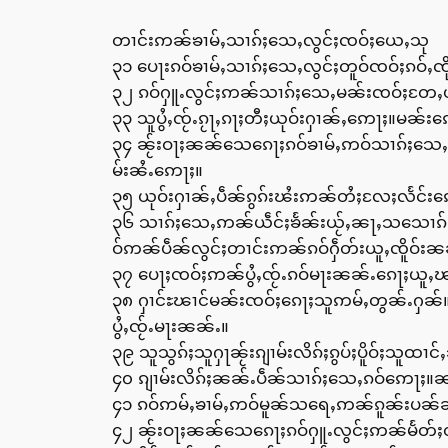
တၢင်းဢၼ်ၶၢမ်ႇသၢၵ်ႈသေႇလွင်ႈၸဝ်ႈယေႇသု
၃၁ ပေႃးၵဝ်ၶၢမ်ႇသၢၵ်ႈသေႇလွင်ႈတူဝ်ၸဝ်ႈၵဝ်ႇ
၃၂ ၵဝ်ႁူႉလွင်ႈဢၼ်သၢၵ်ႈသေႇမၼ်းၸဝ်ႈတႄ
၃၃ သူပွႆႇၸႂ်ႉၵႂႃႇၵႃႈတီႈယုဝ်းႁၢၼ်ႇဢေႃႈ။မၼ်
၃၄ ၼႂ်းဝႃႈၼၼ်သေၵေႃႈၵဝ်ၶၢမ်ႇဢဝ်သၢၵ်ႈသေႇဢ
မ်းၼႆႉဢေႃႈ။
၃၅ ယုဝ်းႁၢၼ်ႇပဵၼ်ၵွၵ်းၽႆးဢၼ်တႆႈလႄႈလႅင်းဢေႃ
၃၆ သၢၵ်ႈသေႇဢၼ်ယဵင်ႈၶႅၼ်းယႂ်ႇၼႃႇသသေၢၵ်ႈသေ
ဝ်ဢၼ်ပဵၼ်လွင်ႈတၢင်းဢၼ်ၵဝ်ႁဵတ်းယူႇၸိူဝ်း
၃၇ ပေႃႈၸဝ်ႈဢၼ်ပွႆႇၸႂ်ႉၵဝ်မႃးၼၼ်ႉၵေႃႈယူႇ
၃၈ ႁၢင်ႊၽၢင်မၼ်းၸဝ်ႈၵေႃႈသူဢမ်ႇတွၼ်ႉႁၼ်
ပွႆႇၸႂ်ႉမႃးၼၼ်ႉ။
၃၉ သူသွၵ်ႈသူႁႃၼႂ်းၵျၢမ်းလိၵ်ႈၵွပ်ႈပိူဝ်ႈသူ
၄၀ ၵျၢမ်းလိၵ်ႈၼၼ်ႉပဵၼ်သၢၵ်ႈသေႇၵဝ်ဢေႃႈ။ၼင်
၄၁ ၵဝ်ဢမ်ႇၶၢမ်ႇဢဝ်မူၼ်သရေႇဢၼ်ၵူၼ်းပၼ်
၄၂ ၼႂ်းဝႃႈၼၼ်သေၵေႃႈၵဝ်ႁူႉလွင်ႈဢၼ်မႅတ်ႈတ