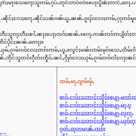
ွတ်ႈမႃးသေၵေႃႈသူဢမ်ႇႁပ်ႉတုင်းဢဝ်ၵဝ်။ပေႃးပိူၼ်ႈတၢင်ႇၵေႃႉပႃ
ႃႉၼိုင်ႈလႄႈၵေႃႉၼိုင်ႈပၼ်ၵၼ်ယူႇၼၼ်ႉၵူၺ်းလႄႈဢမ်ႇႁႃဢဝ်
တီႈသူၵႃႈတီႈၽၢႆႇၼႃႈပေႃႈၸဝ်ႈၼၼ်ႉ။ၵေႃႉဢၼ်ဢဝ်ဢပျႅတ်ႈတၢင်
င်ပိုင်ႈၼၼ်ႉဢေႃႈ။
ႇယုမ်ႇၵႂၢမ်းၵဝ်လႄႈတၵ်းဢမ်ႇယူႇ။လွင်ႈမၼ်းၸမ်းမုဝ်းသေႇတႅမ်ႈဝ
ႉၸိုင်သူတၵ်းႁဵတ်းၸိူဝ်ႉၼင်ႇႁိုဝ်လႄႈယုမ်ႇၵႂၢမ်းၵဝ်လႆႈ၊ဝႃႈၼ
ထမ်ႇမႃႉၵျၢမ်းမႂ်ႇ
ၶၢဝ်ႇငၢဝ်းသတၢင်းသိူဝ်းပျေႃႇမၢတ်
ၶၢဝ်ႇငၢဝ်းသတၢင်းသိူဝ်းပျေႃႇမႃႇၵု
ၶၢဝ်ႇငၢဝ်းသတၢင်းသိူဝ်းပျေႃႇလုၵႃႇ
ၶၢဝ်ႇငၢဝ်းသတၢင်းသိူဝ်းပျေႃႇယုဝ်းႁ
ဝုတ်ႉထုတမၢၼ်ႇၸဝ်ႈ