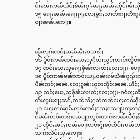
င်းၽေးဢၼ်ယဵင်ႈၶႅၼ်းႁၢႆႉၼႃႇၼၼ်ႉၸိုင်ၵမ်းလိ
၁၅ ၵေႃႉၼၼ်ႉၵေႃႈၵႂႃႇလႄႈမွၵ်ႇလၢတ်ႈၵႃႈတီႈ
ဝႃႈၼၼ်ႉဢေႃႈ။
ၼႂ်းလုၵ်ႈၸဝ်ႈၼၼ်ႉမီးဢသၢၵ်ႈ
၁၆ ပိူဝ်ႈဢၼ်ၸဝ်ႈယေႇသုႁဵတ်းလွင်ႈတၢင်းၸိူဝ
၁၇ ၸဝ်ႈယေႇသုၵေႃႈၶိုၼ်းလၢတ်ႈလႄႈဝႃႈ၊-ပေႃႈၵ
၁၈ ပိူဝ်ႈဢၼ်မၼ်းၸဝ်ႈယႃႉဝၼ်းၵမ်သိၼ်ၵူၺ်းဢ
ပဵၼ်ၸဝ်ႈၼၼ်ႉလႄႈၵူၼ်းယုတၸိူဝ်းၼၼ်ႉယဵင်ႈၶႅ
၁၉ ၸဝ်ႈယေႇသုၶိုၼ်းလၢတ်ႈလႄႈဝႃႈ၊-ၵဝ်ဝႃႈတီႈၸ
တ်းၸွမ်းၵႃႈၼင်ႇဢၼ်လႆႈႁၼ်ဢၼ်ပေႃႈၸဝ်ႈႁဵတ်
၂၀ ပေႃႈၸဝ်ႈႁၵ်ႉလုၵ်ႈၸဝ်ႈလႄႈၼႄပျႃးၵႃႈဢၼ်
င်မၼ်းၸဝ်ႈတၵ်းၼႄပျႃးလွင်ႈတၢင်းဢၼ်ယဵင်ႈၶႅ
၂၁ ၸိူဝ်ႉၼင်ႇဢၼ်ပေႃႈၸဝ်ႈႁႂ်ႈၶဝ်ၸိူဝ်းဢၼ်တ
သၢၵ်ႈလိပ်းယူႇဢေႃႈ။