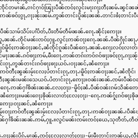
ႉၸိုင်တမၢၼ်ႇၵၢင်ႁၢဝ်ၽြႃးပဵၼ်ၸဝ်ႈလူင်းမႃးၵႃႈတီႈၼမ်ႉၼွင်ၼၼ
ႃႉဢၼ်ၶဝ်ႈၵွႃႇၵႃႈၼႂ်းၼမ်ႉဢွၼ်တၢင်းပိူၼ်ႈၼၼ်ႉတၢင်းၶႆႈတၢင်း
ဵၼ်သၢမ်သိပ်းပၢႆပႅတ်ႇပီႊတဵမ်တဵမ်ၼၼ်ႉၵေႃႉၼိုင်ႈဢေႃႈ။
ူႇၼၼ်ႉၸိုင်မၼ်းၸဝ်ႈႁူႉလွင်ႈဢၼ်ဝႃႈၵေႃႉၼၼ်ႉပဵၼ်ႁိုင်ၼ
်ႁိုဝ်မိူဝ်ႈဢၼ်ဝႃႈၼင်ႇၼႆၸိုင်ၵူၼ်းပဵၼ်ၵေႃႉၼၼ်ႉၵေႃႈလဝ်ႈလၢတ
ုင်မႃးၼၼ်ႉၵဝ်ၶႃႈဢမ်ႇမီးၵေႃႉဢၼ်တၵ်းဢဝ်ၵဝ်ၶႃႈၶဝ်ႈၵႂႃႇၵႃႈၼႂ်း
ူင်းၵႂႃႇဢွၼ်တၢင်းၵဝ်ၶႃႈၶႃႈယဝ်ႉ၊ဝႃႈၼင်ႇၼႆဢေႃႈ။
တီႈၼွၼ်းမႂ်းလႄႈပႆတၢင်းၵႂႃႇတႃႉ၊မိူဝ်ႈဢၼ်ဝႃႈၼင်ႇၼႆၸိုင်၊
တီႈၼွၼ်းမၼ်းသေယဝ်ႉပႆတၢင်းၵႂႃႇဢေႃႈ။ဝၼ်းၼၼ်ႉၸမ်းပဵၼ်ဝ
ၵေႃႉဢၼ်ႁၢႆၶႅၼ်းၼၼ်ႉလႄႈဝႃႈ၊-မိူဝ်ႈၼႆႉပဵၼ်ဝၼ်းၵမ်သိၼ်ဢေ
ၼင်ႇၼႆဢေႃႈ။မၼ်းၵေႃႈၶိုၼ်းလၢတ်ႈလႄႈဝႃႈ၊-ၵေႃႉဢၼ်ႁႂ်ႈၵဝ်ၶႃႈၶ
ႃႈဢေႃႈ၊ဝႃႈၼင်ႇၼႆဢေႃႈ။
်းဝႃႈဢဝ်တီႈၼွၼ်းမႂ်းလႄႈပႆတၢင်းၵႂႃႇတႃႉ၊ဢၼ်ဝႃႈၼၼ်ႉ၊ပဵၼ်
ႁၢႆၶႅၼ်းၼၼ်ႉဢမ်ႇႁူႉ။လွင်မၼ်းၸမ်းၸဝ်ႈယေႇသုတဵတ်ႇတဵတ်ႇ
ႃႈၼႂ်းပိၵ်ႉမၢၼ်ႇၸဝ်ႈလႄႈလၢတ်ႈဝႃႈ၊-မႂ်းမီးတၢင်းဢၼ်ယူႇလီၵ