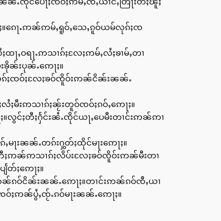
်ႈၼၼ်ႉၸိုင်ပေႃႈၸဝ်ႈဢမ်ႇၸီႇယၢင်ႇတြႃးတီႈၽူႈ
ႈ။ၵေႃႉဢၼ်ဢမ်ႇရူဝ်ႇသေႇၵူဝ်ယမ်လုၵ်ႈၸ
ၼ်ႉလႆႈထႃႇဝရႃႉဢသၢၵ်ႈလႄႈဢမ်ႇလႆႈၶၢမ်ႇတၢ
ၶိုၼ်းပုၼ်ႉဢေႃႈ။
းလုၵ်ႈၸဝ်ႈလႄႈၶဝ်ၸိူဝ်းဢၼ်ငိၼ်းၼၼ်ႉ
လႆႈမီးဢသၢၵ်ႈၼႂ်းတူဝ်ၸဝ်ႈၵဝ်ႇဢေႃႈ။
။လွင်ႈတီႈႁႅင်းၼႆႉၸိုင်ယႃႇပေမီးတၢင်းဢၼ်ဢၢ
ွၵ်ႇမႃးၼၼ်ႉတၵ်းႁွတ်ႈထိုင်မႃးဢေႃႈ။
်းတီႈဢၼ်ဢသၢၵ်ႈလိပ်းလႄႈၶဝ်ၸိူဝ်းဢၼ်မီးတၢ
ပျႅတ်ႈဢေႃႈ။
င်ႇဢၼ်ၵဝ်ငိၼ်းၼၼ်ႉဢေႃႈ။တၢင်းဢၼ်ၵဝ်ၸီႇယၢ
ၸဝ်ႈဢၼ်ပွႆႇၸႂ်ႉၵဝ်မႃးၼၼ်ႉဢေႃႈ။