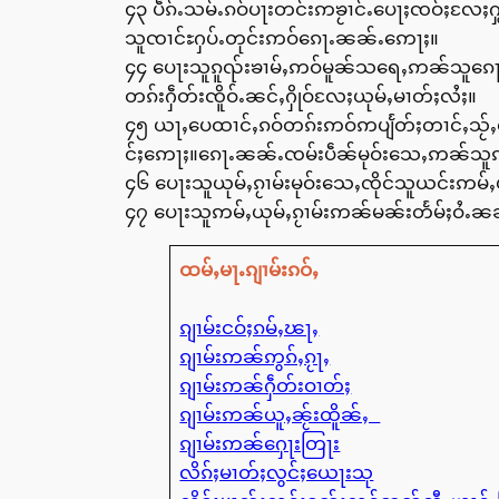
၄၃ ပဵၵ်ႉသမ်ႉၵဝ်ပႃးတင်းဢၶႂၢင်ႉပေႃႈၸဝ်ႈလႄႈႁ
သူၸၢင်ႊႁပ်ႉတုင်းဢဝ်ၵေႃႉၼၼ်ႉဢေႃႈ။
၄၄ ပေႃးသူၵူၺ်းၶၢမ်ႇဢဝ်မူၼ်သရေႇဢၼ်သူၵေ
တၵ်းႁဵတ်းၸိူဝ်ႉၼင်ႇႁိုဝ်လႄႈယုမ်ႇမၢတ်ႈလႆႈ။
၄၅ ယႃႇပေထၢင်ႇၵဝ်တၵ်းဢဝ်ဢပျႅတ်ႈတၢင်ႇသႂ်ႇ
င်ႈဢေႃႈ။ၵေႃႉၼၼ်ႉၸမ်းပဵၼ်မုဝ်းသေႇဢၼ်သူဢိ
၄၆ ပေႃးသူယုမ်ႇၵႂၢမ်းမုဝ်းသေႇၸိုင်သူယင်းဢမ်
၄၇ ပေႃးသူဢမ်ႇယုမ်ႇၵႂၢမ်းဢၼ်မၼ်းတႅမ်ႈဝႆႉၼၼ်
ထမ်ႇမႃႉၵျၢမ်းၵဝ်ႇ
ၵျၢမ်းငဝ်ႈၵမ်ႇၽႃႇ
ၵျၢမ်းဢၼ်ဢွၵ်ႇၵႂႃႇ
ၵျၢမ်းဢၼ်ႁဵတ်းဝၢတ်ႈ
ၵျၢမ်းဢၼ်ယူႇၼႂ်းထိူၼ်ႇ
ၵျၢမ်းဢၼ်ႁေႃးတြႃး
လိၵ်ႈမၢတ်ႈလွင်ႈယေႃးသု