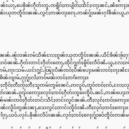
ုၼ်းယႃႇပေၶိုၼ်းႁဵတ်းတူႉၸရိူၵ်ႈဢပျႅတ်ႈထႅင်ႈ၊ဝႃႈၼင်ႇၼႆဢေႃႈ
ၵူၼ်းယုတၸိူဝ်းၼၼ်ႉလွင်ႈဢၼ်ဝႃႈၵေႃႉဢၼ်ႁႂ်ႈမၼ်းႁၢႆၶႅၼ်း
်းၼၼ်ႉၼႂ်းဝၼ်းၵမ်သိၼ်လႄႈၵူၼ်းယုတၸိူဝ်းၼၼ်ႉယိင်ၶႅၼ်းၶႂ
ဝ်ၼၼ်ႉႁဵတ်းတၢင်းႁဵတ်းတေႃႇထိုင်ႁွတ်ႈမိူဝ်ႈလဵဝ်ၼႆႉယူႇလႄႈ
မ်ႇၵႃး၊သမ်ႉယင်းႁွင်ႉၽြႃးပဵၼ်ၸဝ်ႈပဵၼ်ပေႃႈမၼ်းၸဝ်ႈဝႃႈၼႆလ
ၼ်းၵျၢမ်ႇႁႃႁႂ်ႈလႆႈဢဝ်မၼ်းၸဝ်ႈတၢႆဢေႃႈ။
ိုဝ်ႈတီႈၸႂ်ႈတီႈသူၸမ်းၸွမ်းၼင်ႇဢလူဝ်ႇတူဝ်ၸဝ်ႈၵဝ်ႇလႄႈလုၵ
းၼၼ်ႉၵူၺ်းဢေႃႈ။လုၵ်ႈၸဝ်ႈႁဵတ်းၸွမ်းၸိူဝ်ႉၼင်ႇဢၼ်ပေႃႈၸ
မၼ်းၸဝ်ႈႁဵတ်းတင်းသဵင်ႈတင်းလူင်ၼၼ်ႉတီႈလုၵ်ႈၸဝ်ႈဢေႃႈ။ၼင
ၼ်းလိူဝ်တွၼ်းၼႃႇသေလွင်ႈတၢင်းၸိူဝ်းၼႆႉတီႈလုၵ်ႈၸဝ်ႈဢေႃႈ။
ၢႆၵႂႃႇယဝ်ႉလုၵ်ႉၶိုၼ်းလိပ်းၼၼ်ႉလုၵ်ႈၸဝ်ႈၵေႃႈႁႂ်ႈၶဝ်ၸိူဝ်း