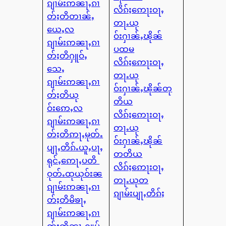
ၵျၢမ်းဢၼႃႇၵၢ
လိၵ်ႈဢေႃးဝႃႇ
တ်ႈတိတၢၼ်ႇ
တႃႉယု
ယေႇလ
ဝ်းႁၢၼ်ႇၽိုၼ်
ၵျၢမ်းဢၼႃႇၵၢ
ပထမ
တ်ႈတိႁူဝ်ႇ
လိၵ်ႈဢေႃးဝႃႇ
သေႇ
တႃႉယု
ၵျၢမ်းဢၼႃႇၵၢ
ဝ်းႁၢၼ်ႇၽိုၼ်တု
တ်ႈတိယု
တိယ
ဝ်းဢေႇလ
လိၵ်ႈဢေႃးဝႃႇ
ၵျၢမ်းဢၼႃႇၵၢ
တႃႉယု
တ်ႈတိဢႃႇမုတ်ႉ
ဝ်းႁၢၼ်ႇၽိုၼ်
ပျႃႇတိၵ်ႉယူႇပႃႇ
တတိယ
ရုင်ႇဢေႃႇပတိ
လိၵ်ႈဢေႃးဝႃႇ
ဝုတ်ႉထုယုဝ်းၼ
တႃႉယုတ
ၵျၢမ်းဢၼႃႇၵၢ
ၵျၢမ်းပျႃႇတိၵ်ႈ
တ်ႈတိမိၶႃႇ
ၵျၢမ်းဢၼႃႇၵၢ
တ်ႈတိၼႃႇႁူမ်ႇ