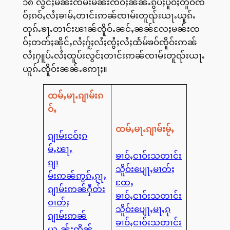
၁၈ လွင်ႈမၼ်းၸမ်းမၼ်းၸဝ်ႈၼၼ်ႉၵွပ်ႈပိူဝ်ႈတူဝ်ၸ
ဝ်ႈၵဝ်ႇလႆႈၶၢမ်ႇတၢင်းဢၼ်ၸၢမ်းတူၺ်းယႃႉယူၵ်ႉ
တုၵ်ႉၶႃႉတၢင်းၽၢၼ်ၸိူဝ်ႉၼင်ႇၼၼ်လႄႈမၼ်းၸ
ဝ်ႈတတ်ႈၼိုင်ႇလႆႈႁႂ်ႈလႆႈၸွႆႈလႆႈထႅမ်ၶဝ်ၸိူဝ်းဢၼ်
လႆႈႁူပ်ႉလႆႈထူပ်းလွင်ႈတၢင်းဢၼ်ၸၢမ်းတူၺ်းယႃႉ
ယူၵ်ႉၸိူဝ်းၼၼ်ႉဢေႃႈ။
ထမ်ႇမႃႉၵျၢမ်းၵ
ဝ်ႇ
ထမ်ႇမႃႉၵျၢမ်းမႂ်ႇ
ၵျၢမ်းငဝ်ႈၵ
မ်ႇၽႃႇ
ၶၢဝ်ႇငၢဝ်းသတၢင်း
ၵျၢ
သိူဝ်းပျေႃႇမၢတ်ႈ
မ်းဢၼ်ဢွၵ်ႇၵႂႃႇ
ထႄႇ
ၵျၢမ်းဢၼ်ႁဵတ်း
ၶၢဝ်ႇငၢဝ်းသတၢင်း
ဝၢတ်ႈ
သိူဝ်းပျေႃႇမႃႇၵု
ၵျၢမ်းဢၼ်
ၶၢဝ်ႇငၢဝ်းသတၢင်း
ယူႇၼႂ်းထိူၼ်ႇ