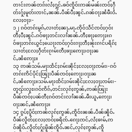
တၢင်းဢၼ်တၵ်းလႆႈႁွင်ႉၶဝ်ၸိူဝ်းဢၼ်မၼ်းၸဝ်ႈႁဵ
တ်းႁႂ်ႈမူတ်းၸၢင်ႇၼၼ်ႉပဵၼ်ပီႈၼွင်ႉၵၼ်ဝႃႈၼႆမီးဝႆႉ
လႄႈဝႃႈ၊-
၁၂ ၵဝ်တၵ်းမွၵ်ႇလၢတ်ႈၼႃႇမႃႉၸိုဝ်သဵင်ၸဝ်ႈႁဝ်း
တီႈပီႈၼွင်ႉၵဝ်ၶႃႈတင်းလၢႆၼၼ်ႉတီႈၶႃႈဢေႃႈ။ၵ
ဝ်ၶႃႈတၵ်းယွင်ႈယေႃးၸဝ်ႈႁဝ်းၵႃႈတီႈၼႂ်းၵၢင်ပရိၵ်ႈ
သၢတ်ႈလႄႈႁဵတ်းၵႂၢမ်းတီႈၶႃႈဢေႃႈ၊ဝႃႈၼ
င်ႇၼႆဢေႃႈ။
၁၃ ဢၼ်သမ်ႉမႃးထႅင်ႈၵမ်းၼိုင်ႈလႄႈဝႃႈၸမ်း၊-ၵဝ်
တၵ်းဢိင်ပိုင်ႈၽြႃးပဵၼ်ၸဝ်ႈဢေႃႈ၊ဝႃႈၼ
င်ႇၼႆဢေႃႈ။သမ်ႉမႃးထႅင်ႈၵမ်းၼိုင်ႈလႄႈဝႃႈၸမ်း၊-
တူၺ်းလူႊ၊ၵဝ်ဢိၵ်ႇတင်းလုၵ်ႈဢွၼ်ႇဢၼ်ၽြႃး
ပဵၼ်ၸဝ်ႈပၼ်တီႈၵဝ်တင်းလၢႆၼၼ်ႉမီးယူႇဢေႃႈ၊
ဝႃႈၼင်ႇၼႆဢေႃႈ။
၁၄ ၵွပ်ႈပိူဝ်ႈဢၼ်လုၵ်ႈဢွၼ်ႇၸိူဝ်းၼၼ်ႉပဵၼ်ၼိူဝ်ႉ
ပဵၼ်လိူတ်ႈလႄႈၸဝ်ႈၶရိၸ်ႉၵေႃႈၸင်ႇလႆႈၶၢမ်ႇဢ
ဝ်ၼိူဝ်ႉလိူတ်ႈႁႂ်ႈမိူၼ်ၸိူဝ်ႉၼင်ႇလုၵ်ႈဢွၼ်ႇၸိူ