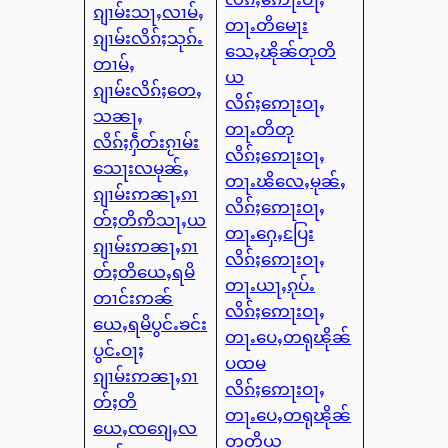
ၵျၢမ်းသႃႇလၢမ်ႇ
တႃႉတိမေႃး
ၵျၢမ်းလိၵ်ႈသုၵ်ႉ
သေႇၽိုၼ်တုတိ
တၢမ်ႇ
ယ
ၵျၢမ်းလိၵ်ႈတေႇ
လိၵ်ႈဢေႃးဝႃႇ
သၼႃႇ
တႃႉတိတု
လိၵ်ႈႁဵတ်းၵႂၢမ်း
လိၵ်ႈဢေႃးဝႃႇ
သေႃးလမုၼ်ႇ
တႃႉၽိလေႇမုၼ်ႇ
ၵျၢမ်းဢၼႃႇၵၢ
လိၵ်ႈဢေႃးဝႃႇ
တ်ႈတိဢိသႃႇယ
တႃႉႁေႇပြႄး
ၵျၢမ်းဢၼႃႇၵၢ
လိၵ်ႈဢေႃးဝႃႇ
တ်ႈတိယေႇရမိ
တႃႉယႃႇၵုပ်ႉ
တၢင်းဢၼ်
လိၵ်ႈဢေႃးဝႃႇ
ယေႇရမိပွင်ႉၶင်း
တႃႉပေႇတရုၽိုၼ်
ပွင်ႉဝႃႈ
ပထမ
ၵျၢမ်းဢၼႃႇၵၢ
လိၵ်ႈဢေႃးဝႃႇ
တ်ႈတိ
တႃႉပေႇတရုၽိုၼ်
ယေႇၸၵျေႇလ
တုတိယ