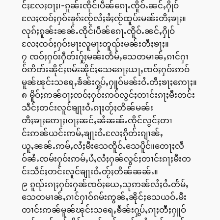
င်ႈလႄႈဝႃႈ၊-ၵူၼ်းၸိုင်၊ပဵၼ်ၵေႃႉၸိူဝ်ႉၼင်ႇႁိုဝ်
လႄႈၸဝ်ႈႁဝ်းၶုၵ်းၸႂ်လႆႈၶႆႈၸႂ်ထူပ်းမၼ်းတီႈၶႃႈ။
လုၵ်ႈၵူၼ်းၼၼ်ႉၸိုင်၊ပဵၼ်ၵေႃႉၸိူဝ်ႉၼင်ႇႁိုဝ်
လႄႈၸဝ်ႈႁဝ်းမႃးလူမႃးတူၺ်းမၼ်းတီႈၶႃႈ။
၇ ၸဝ်ႈႁဝ်းႁဵတ်းႁႂ်ႈမၼ်းတႅမ်ႇသေတမၢၼ်ႇၵၢင်ႁၢ
ဝ်ဢိတ်းၼိုင်ႈၵမ်းၼိုင်ႈသေၵေႃႈယႃႇၸဝ်ႈႁဝ်းဢဝ်
မူၼ်ၽုင်းသရေႇၶႅၼ်းႁွပ်ႇႁူဝ်မၼ်းဝႆႉတီႈၶႃႈဢေႃႈ။
၈ မိူဝ်ႈဢၼ်ဝႃႈၸဝ်ႈႁဝ်းဢဝ်လွင်ႈတၢင်းၵႃႈမီးတင်း
သဵင်ႈတင်းလူင်ၶျႃးဝႆႉၵႃႈတႂ်ႈတိၼ်မၼ်း
တီႈၶႃႈဢေႃႈ၊ဝႃႈၼင်ႇၼႆၼၼ်ႉၸိုင်လွင်ႈတၢ
င်းဢၼ်ယင်းဢမ်ႇၶျႃးဝႆႉလႄႈၵိုတ်းၵျၢၼ်ႇ
ယူႇၼၼ်ႉဢမ်ႇလႆႈမီးသေၸိူဝ်ႉသေပိူင်။တေႃႈလဵ
ဝ်ၼႆႉၸမ်းႁဝ်းဢမ်ႇပႆႇလႆႈႁၼ်လွင်ႈတၢင်းၵႃႈမီးတ
င်းသဵင်ႈတင်းလူင်ၶျႃးဝႆႉတႂ်ႈတိၼ်ၼၼ်ႉ။
၉ ၵူၺ်းၵႃႈႁဝ်းႁၼ်ၸဝ်ႈယေႇသုဢၼ်လႆႈဝႆႉတႅမ်ႇ
သေတမၢၼ်ႇၵၢင်ႁၢဝ်ၵမ်းဢွၼ်ႇၼိုင်ႈသေယဝ်ႉမီး
တၢင်းဢၼ်မူၼ်ၽုင်းသရေႇၶဵၼ်းႁွပ်ႇၵႃႈတီႈႁူဝ်