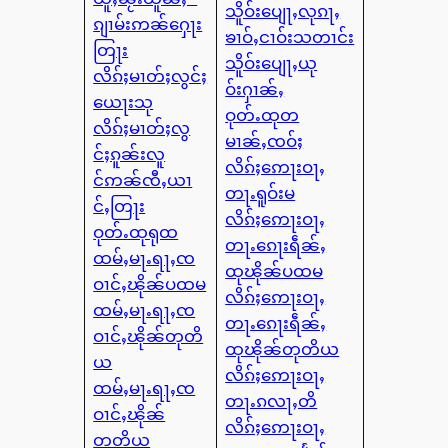
သိူဝ်းပျေႃႇလုၵႃႇ
ၵျၢမ်းဢၼ်ႁေႃး
ၶၢဝ်ႇငၢဝ်းသတၢင်း
တြႃး
သိူဝ်းပျေႃႇယု
လိၵ်ႈမၢတ်ႈလွင်ႈ
ဝ်းႁၢၼ်ႇ
ယေႃးသု
ဝုတ်ႉထုတ
လိၵ်ႈမၢတ်ႈလွ
မၢၼ်ႇၸဝ်ႈ
င်ႈၵူၼ်းလူ
လိၵ်ႈဢေႃးဝႃႇ
င်ဢၼ်ၸီႇယၢ
တႃႉရူဝ်းမ
င်ႇတြႃး
လိၵ်ႈဢေႃးဝႃႇ
ဝုတ်ႉထုရုထ
တႃႉၵေႃးရဵၼ်ႇ
ထမ်ႇမႃႉရႃႇၸ
ထုၽိုၼ်ပထမ
ဝၢင်ႇၽိုၼ်ပထမ
လိၵ်ႈဢေႃးဝႃႇ
ထမ်ႇမႃႉရႃႇၸ
တႃႉၵေႃးရဵၼ်ႇ
ဝၢင်ႇၽိုၼ်တုတိ
ထုၽိုၼ်တုတိယ
ယ
လိၵ်ႈဢေႃးဝႃႇ
ထမ်ႇမႃႉရႃႇၸ
တႃႉၵလႃႇတိ
ဝၢင်ႇၽိုၼ်
လိၵ်ႈဢေႃးဝႃႇ
တတိယ