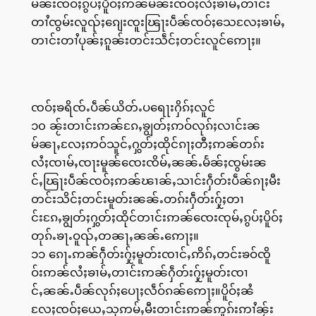
မၼ်းၸဝ်ႈၵွပ်ႈပိူဝ်ႈဢၼ်မၼ်းၸဝ်ႈလႆႈၶၢမ်ႇတၢင်း
တၢႆၸွမ်းလူၺ်ႈၵျေးၸူးၽြႃးပဵၼ်ၸဝ်ႈသေလႄႈၶၢမ်ႇ
တၢင်းတၢႆပုၼ်ႈၵူၼ်းတင်းသဵင်ႈတင်းလူင်ဢေႃႈ။
ၸဝ်ႈၶရိၸ်ႉပဵၼ်ယိတ်ႉပရေႃးႁိၵ်ႈလူင်
၁၀ ၼႂ်းတၢင်းဢၼ်ၵႄႇၶျွတ်ႈဢဝ်လုၵ်ႈလၢင်းၼ
မ်ၼႃႇလႄႈဢဝ်သူင်ႇႁွတ်ႈထိုင်ၵႃႈတီႈဢၼ်တၵ်း
လႆႈၸၢမ်ႇၸႃးမူၼ်ၸေးၸိမ်ႇၼၼ်ႉမႅၼ်ႈၸွမ်းၼ
င်ႇၽြႃးပဵၼ်ၸဝ်ႈဢၼ်ၽၢၼ်ႇသၢင်းႁဵတ်းပဵၼ်ၵႃႈမီး
တင်းသိင်ႈတင်းမူတ်းၼၼ်ႉတၵ်းႁဵတ်းႁႂ်ႈတၢ
င်းၵႄႇၶျွတ်ႈႁွတ်ႈထိုင်တၢင်းဢၼ်ၸေးၸုမ်ႇၵွပ်ႈပိူဝ်ႈ
တုၵ်ႉၶႃႉဝူၺ်ႇတၼႃႇၼၼ်ႉဢေႃႈ။
၁၁ ၵေႃႉဢၼ်ႁဵတ်းႁႂ်ႈမူတ်းၸၢင်ႇဢိၵ်ႇတင်းၶဝ်ၸိူ
ဝ်းဢၼ်လႆႈၶၢမ်ႇတၢင်းဢၼ်ႁဵတ်းႁႂ်ႈမူတ်းၸၢ
င်ႇၼၼ်ႉပဵၼ်လုၵ်ႈပေႃႈလဵဝ်ၵၼ်ဢေႃႈ။ပိူဝ်ႈၼႆ
လႄႈၸဝ်ႈယေႇသုဢမ်ႇမီးတၢင်းဢၼ်ဢူၵ်းဢၢႆၼႂ်း