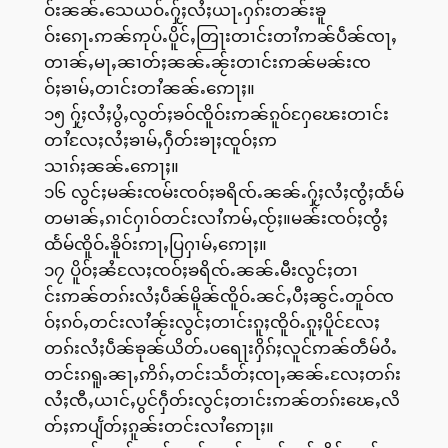
ဝ်းၼၼ်ႉသေယဝ်ႉႁႂ်ႈလႆႈယႃႉႁၵ်းတၼ်းၶူ
ဝ်းၵေႃႉဢၼ်ဢုပ်ႉပိူင်ႇတြႃးတၢင်းတၢႆဢၼ်ပဵၼ်ၸႃႇ
တၢၼ်ႇမႃႇၼၢတ်ႈၼၼ်ႉၼႂ်းတၢင်းဢၼ်မၼ်းၸ
ဝ်ႈၶၢမ်ႇတၢင်းတၢႆၼၼ်ႉဢေႃႈ။
၁၅ ႁႂ်ႈလႆႈပွႆႇလွတ်ႈၶဝ်ၸိူဝ်းဢၼ်ၵူဝ်ႁႄၽေးတၢင်း
တၢႆလႄႈလႆႈၶၢမ်ႇႁဵတ်းၶႃႈၸူဝ်ႈဢ
သၢၵ်ႈၼၼ်ႉဢေႃႈ။
၁၆ လွင်ႈမၼ်းၸမ်းၸဝ်ႈၶရိၸ်ႉၼၼ်ႉႁႂ်ႈလႆႈၸွႆႈထႅမ်
တမၢၼ်ႇၵၢင်ႁၢဝ်တင်းလၢႆဢမ်ႇၸႂ်ႈ။မၼ်းၸဝ်ႈၸွႆႈ
ထႅမ်ၸိူဝ်ႉၶိူဝ်းဢႃႇပြႁၢမ်ႇဢေႃႈ။
၁၇ ပိူဝ်ႈၼႆလႄႈၸဝ်ႈၶရိၸ်ႉၼၼ်ႉမီးလွင်ႈတၢ
င်းဢၼ်တၵ်းလႆႈပဵၼ်မိူၼ်ၸိူဝ်ႉၼင်ႇပီႈၼွင်ႉတူဝ်ၸ
ဝ်ႈၵဝ်ႇတင်းလၢႆၼႂ်းလွင်ႈတၢင်းၵူႈၸိူဝ်ႉၵူႈပိူင်လႄႈ
တၵ်းလႆႈပဵၼ်ၶုၼ်ယိတ်ႉပရေႃးႁိၵ်ႈလူင်ဢၼ်တဵမ်ဝႆႉ
တင်းၵရူႉၼႃႇဢိၵ်ႇတင်းသႅတ်ႈၸႃႇၼၼ်ႉလႄႈတၵ်း
လႆႈၸီႇယၢင်ႇပွင်ႁဵတ်းလွင်ႈတၢင်းဢၼ်တၵ်းၽေႇလိ
တ်ႈဢပျႅတ်ႈၵူၼ်းတင်းလၢႆဢေႃႈ။