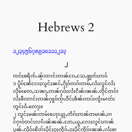
Hebrews 2
၁
၂
၃
၄
၅
၆
၇
၈
၉
၁၀
၁၁
၁၂
၁၃
၂
ၸဝ်ႈၶရိၸ်ႉၼႂ်းတၢင်းဢၼ်ၵႄႇသႄႇၶျွတ်ႈဢဝ်
၁ ပိူဝ်ႈၼႆလႄႈလွင်ႈၼင်ႇႁိုဝ်တၵ်းဢမ်ႇလႆႈလူင်လႆႈ
လိုမ်းတေႇသၼႃႇဢၼ်ႁဝ်းလႆႈငိၼ်းၼၼ်ႉၸိုင်တၵ်း
လႆႈမီးတၢင်းဢၼ်ႁူဝ်ၸႂ်ယဵင်ႈၶႅၼ်းၸပ်းၸွႆးမၢတ်ႈ
တွင်းဝႆႉဢေႃႈ။
၂ လွင်ႈမၼ်းၸမ်းပေႃးပျႃႇတိၵ်ႈဢၼ်တမၢၼ်ႇၵၢ
င်ႁၢဝ်တင်းလၢႆပၼ်ၼၼ်ႉတႄႇယူႇလႄႈလွင်ႈဢၼ်
ပူၼ်ႉလိူဝ်ၽိတ်းပိူင်ႈၵူႈၸိူဝ်ႉၵူႈပိူင်ၸိူဝ်းၼၼ်ႉလႆႈၶၢ