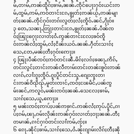
မ်ႇတၢမ်ႇဢၼ်ထိူၵ်ႈၶၢမ်ႇၼၼ်ႉၸိုင်ပေႃးႁဝ်းယင်းဢ
မ်ႇထွမ်ႇဢမ်ႇဢဝ်တၢင်းၵႄႇၶျွတ်ႈဢၼ်ယႂ်ႇဢၼ်မျၢ
တ်ႈၼၼ်ႉၸိုင်ႁဝ်းတၵ်းလွတ်ႈလႆႈၸိူဝ်ႉၼင်ႇႁိုဝ်။
၃ တေႇသၼႃႇတြႃးတၢင်းၵႄႇၶျွတ်ႈၼၼ်ႉပဵၼ်ၸ
ဝ်ႈၽြႃးႁေႃးလၢတ်ႈဝႆႉဢွၼ်တၢင်းလႄႈၶဝ်ၸိူ
ဝ်းဢၼ်လႆႈထွမ်ႇလႆႈငိၼ်းယဝ်ႉၼၼ်ႉႁဵတ်းသၢၵ်ႈ
သေႇတႄႇမၼ်ႈတီႈႁဝ်းဢေႃႈ။
၄ ၽြႃးပဵၼ်ၸဝ်ႈဢဝ်တင်းၼီႉမိၵ်ႈလၵ်ႈၶၼႃႇဢိၵ်ႇ
တင်းလွင်ႈတၢင်းဢၼ်လီဢၢမ်းတင်းတၼ်းၶူဝ်းဢၼ်
လၢၵ်ႇလၢႆးၵူႈၸိူဝ်ႉၵူႈပိူင်တင်းသူႉၵျေးၸူးတၢ
င်းဢၼ်ဝိၺိၺ်ႇမူတ်းၸၢင်ႇၸဝ်ႈၽႄမႅင်ႇပၼ်ၸွ
မ်းၼင်ႇဢလူဝ်ႇမၼ်းၸဝ်ႈၼၼ်ႉသေလႄႈၶၢမ်ႇ
သၢၵ်ႈသေႇယူႇဢေႃႈ။
၅ မၼ်းၸဝ်ႈဢၢပ်ႈပၼ်ဢၶႂၢင်ႉဢၼ်လႆႈဢုပ်ႉပိူင်ႇၵၢ
ပ်ႈၵမ်ႇၽႃႇၵမ်းလိုၼ်းဢၼ်ႁဝ်းလၢတ်ႈဝႃႈၼၼ်ႉတီႈ
တမၢၼ်ႇၵၢင်ႁၢဝ်တင်းလၢႆဢမ်ႇၸႂ်ႈ။
၆ ၵေႃႉၼိုင်ႈၶၢမ်ႇသၢၵ်ႈသေႇဝႆႉၼႂ်းၵျၢမ်းလိၵ်ႈတီႈၼို