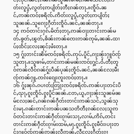
တ်းလူပွႆႇလွတ်ႈဢပျႅတ်ႈတီႈၵၼ်တႃႉ။ၸိူဝ်ႉၼ
င်ႇဢၼ်ၸဝ်ႈၶရိၸ်ႉဢိတ်းလူပွႆႇလွတ်ႈဢပျႅတ်ႈ
သူၼၼ်ႉသူၵေႃႈႁဵတ်းၸိူဝ်ႉၼင်ႇၼၼ်တႃႉ။
၁၄ ဢဝ်တၢင်းႁၵ်ႉမႅတ်ႈတႃႇဢၼ်ဝႃႈတၢင်းဢၼ်မ
တ်ႉၶွတ်ႇၽွတ်ႇၶႅၼ်းဢၼ်ၸေးဢၼ်ၸုမ်ႇၼၼ်ႉထၢ
ပ်ႈထႅင်ႈလႄႈၼုင်ႈမႆႊတႃႉ။
၁၅ ႁႂ်ႈတၢင်းၼိမ်ၸဝ်ႈၶရိၸ်ႉဢုပ်ႉပိူင်ႇၵႃႈၼႂ်းႁူဝ်ၸႂ်
သူတႃႉ။သူၶၢမ်ႇတၢင်းဢၼ်မၼ်းၸဝ်ႈႁွင်ႉဝႆႉတီႈတူ
ဝ်ဢၼ်လဵဝ်ၵၼ်ႁႂ်ႈပဵၼ်ပုၼ်ႈၸိူဝ်ႉၼင်ႇၼၼ်လႄႈမီး
ၸႂ်ဢၼ်ႁူႉၸၵ်းၵျေးၸူးၸဝ်ႈတႃႉ။
၁၆ ႁႂ်ႈၼုၵ်ႉၵပၢတ်ႈတြႃးၸဝ်ႈၶရိၸ်ႉဢၼ်ပႃးတင်းပိ
င်ႇၺႃႇၵူႈၸိူဝ်ႉၵူႈပိူင်ၼၼ်ႉတႄႇယူႇၵႃႈၼႂ်းသူၼမ်ၼ
မ်လႄႈၼင်ႇၵၼ်ၵၼ်ႁဵတ်းတၢင်းဢၼ်သင်ႇသွၼ်သု
င်းမႃႉၵၼ်၊တၢင်းဢၼ်ပၼသတိတီႈၵၼ်လႄႈသူဢ
ဝ်တင်းတၢင်းဢၼ်ႁဵတ်းၵႂၢမ်းသႃႇလၢမ်ႇဢိၵ်ႇတင်း
တၢင်းဢၼ်ႁဵတ်းၵႂၢမ်းထမ်ႇမႃႉၵူႈၸိူဝ်ႉၵူႈမဵဝ်း၊ပႃးတ
င်းႁူဝ်ၸႂ်ဢၼ်ဢူၼ်ႈလီဢွၼ်ႇလီလႄႈႁဵတ်းၵႂၢ