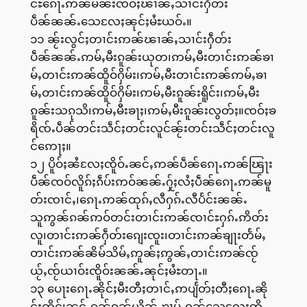
င်ႊၵေႃႉဢၼ်မၼ်းၸဝ်ႈၽၢၼ်ႇသၢင်းႁဵတ်း
ပဵၼ်ၼၼ်ႉသေလႄႈၼုင်ႈမႆႊယဝ်ႉ။
၁၁ ၼႂ်းလွင်ႈတၢင်းဢၼ်ၽၢၼ်ႇသၢင်းႁဵတ်း
ပဵၼ်ၼၼ်ႉဢမ်ႇမီးၵူၼ်းယုတ၊ဢမ်ႇမီးတၢင်းဢၼ်ၶၢ
မ်ႇတၢင်းဢၼ်ထိူဝ်ႁိမ်း၊ဢမ်ႇမီးတၢင်းဢၼ်ဢမ်ႇၶၢ
မ်ႇတၢင်းဢၼ်ထိူဝ်ႁိမ်း၊ဢမ်ႇမီးၵူၼ်းရိူင်း၊ဢမ်ႇမီး
ၵူၼ်းသၵုသိ၊ဢမ်ႇမီးၶႃႈ၊ဢမ်ႇမီးၵူၼ်းလွတ်ႈ။ၸဝ်ႈၶ
ရိၸ်ႉပဵၼ်တင်းသဵင်ႈတင်းလူင်ၼႂ်းတင်းသဵင်ႈတင်းလူ
င်ဢေႃႈ။
၁၂ ပိူဝ်ႈၼႆလႄႈၸိူဝ်ႉၼင်ႇဢၼ်ပဵၼ်ၵေႃႉဢၼ်ၽြႃး
ပဵၼ်ၸဝ်လိူၵ်ႈၵဵပ်းဢဝ်ၼၼ်ႉႁႂ်ႈလႆႈပဵၼ်ၵေႃႉဢၼ်မူ
တ်းၸၢင်ႇ၊ၵေႃႉဢၼ်ထုၵ်ႇလီႁၵ်ႉလီပႅင်းၼၼ်ႉ
သူဢွၼ်ၵၼ်ဢဝ်တင်းတၢင်းဢၼ်ၸၢင်ႊႁၵ်ႉဢိတ်း
လူ၊တၢင်းဢၼ်ႁဵတ်းၵျေးၸူး၊တၢင်းဢၼ်ၶျႃးတႅမ်ႇ
တၢင်းဢၼ်ၼိမ်သိမ်ႇဢူၼ်ႈဢွၼ်ႇတၢင်းဢၼ်ၸႂ်
ယႂ်ႇၸႂ်ယၢဝ်းၸိူဝ်းၼၼ်ႉၼုင်ႈမႆႊတႃႉ။
၁၃ ပေႃးၵေႃႉၼိုင်ႈမီးတီႈတၢင်ႇဢပျႅတ်ႈတီႈၵေႃႉၼို
င်ႈၸိုင်၊ၼင်ႇၵၼ်ၵၼ်ယိူၼ်ႉၶၢမ်ႇၵၼ်သေလႄႈဢိ