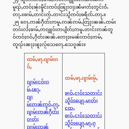
မူၺ်ႇၸဝ်ႈၼႂ်းမိူင်းၸဝ်ႈၽြႃးဝႃႈၼႆမၢတ်ႈတွင်းဝႆႉ
တႃႉ။ၶၢမ်ႇတၢင်းၸႂ်ႉတၢင်းသွႆၸဝ်ႈၶရိၸ်ႉတႃႉ။
၂၅ ၵေႃႉဢၼ်ႁဵတ်းဢမူႉဢၼ်ဢမ်ႇတြႃးၼၼ်ႉၸမ်း
တၵ်းလႆႈၶၢမ်ႇဢၵျူဝ်းဢပျႅတ်ႈဢမူႉတၢင်းဢၼ်တူ
ဝ်ၸဝ်ႈၵဝ်ႇႁဵတ်းၼၼ်ႉဢေႃႈ။မၼ်းၸဝ်ႈဢမ်ႇ
တူၺ်းၼႃႈၽူႈလႂ်သေၵေႃႉသေၵူၼ်း။
ထမ်ႇမႃႉၵျၢမ်းၵ
ဝ်ႇ
ထမ်ႇမႃႉၵျၢမ်းမႂ်ႇ
ၵျၢမ်းငဝ်ႈၵ
မ်ႇၽႃႇ
ၶၢဝ်ႇငၢဝ်းသတၢင်း
ၵျၢ
သိူဝ်းပျေႃႇမၢတ်ႈ
မ်းဢၼ်ဢွၵ်ႇၵႂႃႇ
ထႄႇ
ၵျၢမ်းဢၼ်ႁဵတ်း
ၶၢဝ်ႇငၢဝ်းသတၢင်း
ဝၢတ်ႈ
သိူဝ်းပျေႃႇမႃႇၵု
ၵျၢမ်းဢၼ်