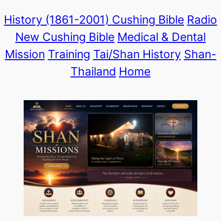
Skip
History (1861-2001)
Cushing Bible
Radio
to
New Cushing Bible
Medical & Dental
content
Mission
Training
Tai/Shan History
Shan-
Thailand
Home