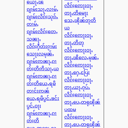
ယေႃႇၽ
လိၵ်ႈဢေႃးဝႃႇ
ၵျၢမ်းသႃႇလၢမ်ႇ
တႃႉတိမေႃး
ၵျၢမ်းလိၵ်ႈသုၵ်ႉ
သေႇၽိုၼ်တုတိ
တၢမ်ႇ
ယ
ၵျၢမ်းလိၵ်ႈတေႇ
လိၵ်ႈဢေႃးဝႃႇ
သၼႃႇ
တႃႉတိတု
လိၵ်ႈႁဵတ်းၵႂၢမ်း
လိၵ်ႈဢေႃးဝႃႇ
သေႃးလမုၼ်ႇ
တႃႉၽိလေႇမုၼ်ႇ
ၵျၢမ်းဢၼႃႇၵၢ
လိၵ်ႈဢေႃးဝႃႇ
တ်ႈတိဢိသႃႇယ
တႃႉႁေႇပြႄး
ၵျၢမ်းဢၼႃႇၵၢ
လိၵ်ႈဢေႃးဝႃႇ
တ်ႈတိယေႇရမိ
တႃႉယႃႇၵုပ်ႉ
တၢင်းဢၼ်
လိၵ်ႈဢေႃးဝႃႇ
ယေႇရမိပွင်ႉၶင်း
တႃႉပေႇတရုၽိုၼ်
ပွင်ႉဝႃႈ
ပထမ
ၵျၢမ်းဢၼႃႇၵၢ
လိၵ်ႈဢေႃးဝႃႇ
တ်ႈတိ
တႃႉပေႇတရုၽိုၼ်
ယေႇၸၵျေႇလ