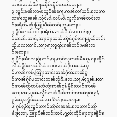
တၢင်းဢၼ်မီးၵႃႈၼိူဝ်ၸိူဝ်းၼၼ်ႉတႃႉ။
၃ လွင်ႈမၼ်းၸမ်းသူပဵၼ်ၵေႃႉဢၼ်တၢႆယဝ်ႉလႄႈဢ
သၢၵ်ႈသူၼၼ်ႉသိူင်ႇဝႆႉလပ်ႉဝႆႉလူၺ်ႈၵၼ်တင်းၸ
ဝ်ႈၶရိၸ်ႉၼႂ်းၽြႃးပဵၼ်ၸဝ်ႈယူႇဢေႃႈ။
၄ မိူဝ်ႈဢၼ်ၸဝ်ႈၶရိၸ်ႉဢၼ်ပဵၼ်ဢသၢၵ်ႈႁ
ဝ်းၼၼ်ႉထၢင်ႇသႃးမႃးၼၼ်ႉၸိုင်ႁဝ်းၵေႃႈမူၼ်တၵ်း
ယႂ်ႇလႄႈထၢင်ႇသႃးမႃးလူၺ်ႈၵၼ်တင်းမၼ်းၸ
ဝ်ႈဢေႃႈ။
၅ ပိူဝ်ႈၼႆလႄႈႁႂ်ႈဢင်ႇၵႃႇတူဝ်သူဢၼ်မီးယူႇၵႃႈၼိူဝ်
လိၼ်မိူင်းဢၼ်ပဵၼ်တၢင်းဢၼ်ႁဵတ်းမေႇထု
င်ႇဢၼ်ဢမ်ႇတြႃးတၢင်းဢၼ်ႁဵတ်းဢၼ်ၵူ
ဝ်ႈဢၼ်ၵိူၵ်ႇ၊တၢင်းဢၼ်ၸႂ်ၵီႉလေႇသႃႇမႆႈႁွၼ်ႉ၊တၢ
င်းဢၼ်ၸႂ်ၸပ်းၸႂ်ၸွႆးဢၼ်ႁၢႆႉမိူၵ်ႈတၢင်းဢၼ်
လေႃးၽႃႉပူၼ်ႉလိူဝ်ဢၼ်ပဵၼ်တၢင်းဢၼ်ၵူဝ်းၵႂၢႆႇ
ရူၵ်ႈထူႉၸိူဝ်းၼၼ်ႉတၢႆပႅတ်ႈသေတႃႉ။
၆ ၵွပ်ႈပိူဝ်ႈလွင်ႈတၢင်းၸိူဝ်းၼၼ်ႉလႄႈတၢင်းၸႂ်
မႆႈၶႂ်ႈၸႃႉၽြႃးပဵၼ်ၸဝ်ႈၸင်ႇႁွတ်ႈထိုင်မႃးၵႃႈၼိူဝ်ၶ