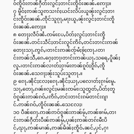
ဝ်ၸိူဝ်းဢၼ်ႁဵတ်းလွင်ႈတၢင်းၸိူဝ်းၼၼ်ႉဢေႃႈ။
၇ မိူဝ်ႈဢၼ်သူဢသၢၵ်ႈယင်းလိပ်းယူၼႂ်းလွင်ႈတၢ
င်းၸိူဝ်းၼၼ်ႉၸိုင်သူၵႂႃႇမႃးယူႇၼႂ်းလွင်ႈတၢင်းၸိူ
ဝ်းၼၼ်ႉဢေႃႈ။
၈ တေႃႈလဵဝ်ၼႆႉၸမ်းပႄႇပႅတ်ႈလွင်ႈတၢင်းၸိူ
ဝ်းၼၼ်ႉတင်းသဵင်ႈတင်းလူင်ဢိၵ်ႇတင်းတၢင်းဢၼ်
တေႃးသႃႉဢွၵ်ႇ၊တၢင်းဢၼ်ၸႂ်မႆႈၶႂ်ႈၸႃႉ၊တၢ
င်းဢၼ်သီႇၵေႉႁေႈတႃ၊တၢင်းဢၼ်ယႃႉသရေႇပိူၼ်ႈ
လူႉ၊တၢင်းဢၼ်လၢတ်ႈၵႂၢမ်းဢၼ်ၵူဝ်ႈၵိူၵ်ႇၸိူ
ဝ်းၼၼ်ႉသေၵႃႈၼႂ်းသူပ်းသူတႃႉ။
၉ ၵေႃႉၼိုင်ႈလႄႈၵေႃႉၼိုင်ႈယႃႇပလေၢတ်ႈၵႂၢမ်းမူႉ
သႃႇတေႃႇၵၼ်။လွင်ႈမၼ်းၸမ်း၊သူထွတ်ႇပႅတ်ႈတူ
ဝ်ၵူၼ်းဢၼ်ၵဝ်ႇ၊ဢိၵ်ႇတင်းတၢင်းၵမ်တၢင်းၵျၢ
င်ႉဢၼ်ၵဝ်ႇၸိူဝ်းၼၼ်ႉသေလႄႈ၊
၁၀ ပဵၼ်ၵေႃႉဢၼ်ဢဝ်ၵူၼ်းဢၼ်မႂ်ႇဢၼ်ၶၢမ်ႇတၢ
င်းဢၼ်ႁဵတ်းပဵၼ်ဢၼ်မႂ်ႇပုၼ်ႈဢၼ်တၵ်းမီးပိ
င်ႇၺႃႇဢၼ်မၢၼ်ႇဢၼ်မႅၼ်ႈၸိူဝ်ႉၼင်ႇပုင်ႇႁၢ