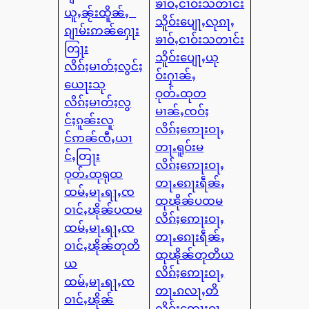
ၶၢဝ်ႇငၢဝ်းသတၢင်း
ယူႇၼႂ်းထိူၼ်ႇ
သိူဝ်းပျေႃႇလုၵႃႇ
ၵျၢမ်းဢၼ်ႁေႃး
ၶၢဝ်ႇငၢဝ်းသတၢင်း
တြႃး
သိူဝ်းပျေႃႇယု
လိၵ်ႈမၢတ်ႈလွင်ႈ
ဝ်းႁၢၼ်ႇ
ယေႃးသု
ဝုတ်ႉထုတ
လိၵ်ႈမၢတ်ႈလွ
မၢၼ်ႇၸဝ်ႈ
င်ႈၵူၼ်းလူ
လိၵ်ႈဢေႃးဝႃႇ
င်ဢၼ်ၸီႇယၢ
တႃႉရူဝ်းမ
င်ႇတြႃး
လိၵ်ႈဢေႃးဝႃႇ
ဝုတ်ႉထုရုထ
တႃႉၵေႃးရဵၼ်ႇ
ထမ်ႇမႃႉရႃႇၸ
ထုၽိုၼ်ပထမ
ဝၢင်ႇၽိုၼ်ပထမ
လိၵ်ႈဢေႃးဝႃႇ
ထမ်ႇမႃႉရႃႇၸ
တႃႉၵေႃးရဵၼ်ႇ
ဝၢင်ႇၽိုၼ်တုတိ
ထုၽိုၼ်တုတိယ
ယ
လိၵ်ႈဢေႃးဝႃႇ
ထမ်ႇမႃႉရႃႇၸ
တႃႉၵလႃႇတိ
ဝၢင်ႇၽိုၼ်
လိၵ်ႈဢေႃးဝႃႇ