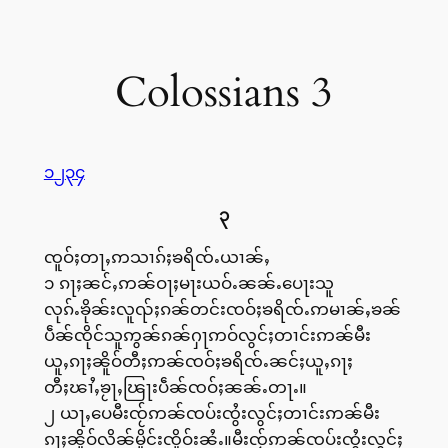
Colossians 3
၁
၂
၃
၄
၃
ၸူဝ်ႈတႃႇဢသၢၵ်ႈၶရိၸ်ႉယၢၼ်ႇ
၁ ၵႃႈၼင်ႇဢၼ်ဝႃႈမႃးယဝ်ႉၼၼ်ႉပေႃးသူ
လုၵ်ႉၶိုၼ်းလူၺ်ႈၵၼ်တင်းၸဝ်ႈၶရိၸ်ႉဢမၢၼ်ႇၶၼ်
ပဵၼ်ၸိုင်သူဢွၼ်ၵၼ်ႁႃဢဝ်လွင်ႈတၢင်းဢၼ်မီး
ယူႇၵႃႈၼိူဝ်တီႈဢၼ်ၸဝ်ႈၶရိၸ်ႉၼင်ႈယူႇၵႃႈ
တီႈၽၢႆႇၶႂႃႇၽြႃးပဵၼ်ၸဝ်ႈၼၼ်ႉတႃႉ။
၂ ယႃႇပေမီးၸႂ်ဢၼ်ၸပ်းၸွႆးလွင်ႈတၢင်းဢၼ်မီး
ၵႃႈၼိူဝ်လိၼ်မိူင်းၸိူဝ်းၼႆႉ။မီးၸႂ်ဢၼ်ၸပ်းၸွႆးလွင်ႈ