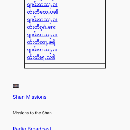
ၵျၢမ်းဢၼႃႇၵၢ
တ်ႈတိၸေႇပၼိ
ၵျၢမ်းဢၼႃႇၵၢ
တ်ႈတိႁၵ်ႉၵေး
ၵျၢမ်းဢၼႃႇၵၢ
တ်ႈတိၸႃႇၶရိ
ၵျၢမ်းဢၼႃႇၵၢ
တ်ႈတိမႃႇလၶိ
Shan Missions
Missions to the Shan
Radio Broadcast