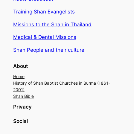
Training Shan Evangelists
Missions to the Shan in Thailand
Medical & Dental Missions
Shan People and their culture
About
Home
History of Shan Baptist Churches in Burma (1861-
2001)
Shan Bible
Privacy
Social