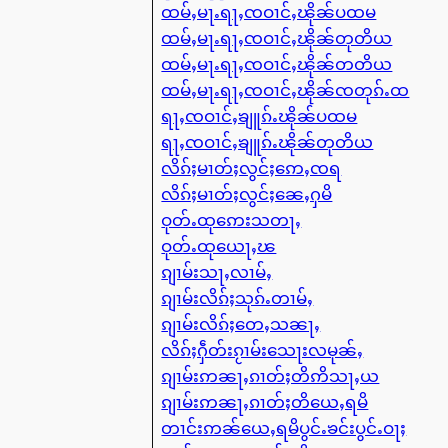
ထမ်ႇမႃႉရႃႇၸဝၢင်ႇၽိုၼ်ပထမ
ထမ်ႇမႃႉရႃႇၸဝၢင်ႇၽိုၼ်တုတိယ
ထမ်ႇမႃႉရႃႇၸဝၢင်ႇၽိုၼ်တတိယ
ထမ်ႇမႃႉရႃႇၸဝၢင်ႇၽိုၼ်ၸတုၵ်ႉထ
ရႃႇၸဝၢင်ႇၶျူၵ်ႉၽိုၼ်ပထမ
ရႃႇၸဝၢင်ႇၶျူၵ်ႉၽိုၼ်တုတိယ
လိၵ်ႈမၢတ်ႈလွင်ႈဢေႇၸရ
လိၵ်ႈမၢတ်ႈလွင်ႈၼေႇႁမိ
ဝုတ်ႉထုဢေးသတႃႇ
ဝုတ်ႉထုယေႃႇၽ
ၵျၢမ်းသႃႇလၢမ်ႇ
ၵျၢမ်းလိၵ်ႈသုၵ်ႉတၢမ်ႇ
ၵျၢမ်းလိၵ်ႈတေႇသၼႃႇ
လိၵ်ႈႁဵတ်းၵႂၢမ်းသေႃးလမုၼ်ႇ
ၵျၢမ်းဢၼႃႇၵၢတ်ႈတိဢိသႃႇယ
ၵျၢမ်းဢၼႃႇၵၢတ်ႈတိယေႇရမိ
တၢင်းဢၼ်ယေႇရမိပွင်ႉၶင်းပွင်ႉဝႃႈ