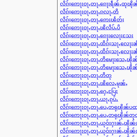
လိၵ်ႈဢေႃးဝႃႇတႃႉၵေႃးရဵၼ်ႇထုၽိ
လိၵ်ႈဢေႃးဝႃႇတႃႉၵလႃႇတိ
လိၵ်ႈဢေႃးဝႃႇတႃႉဢေးၽႅတ်ႈ
လိၵ်ႈဢေႃးဝႃႇတႃႉၽိလိပ်ႉပိ
လိၵ်ႈဢေႃးဝႃႇတႃႉၵေႃးလေႃးသႄး
လိၵ်ႈဢေႃးဝႃႇတႃႉထိၵ်ႈသႃႇလေႃးၼ
လိၵ်ႈဢေႃးဝႃႇတႃႉထိၵ်ႈသႃႇလေႃးၼ
လိၵ်ႈဢေႃးဝႃႇတႃႉတိမေႃးသေႇၽို
လိၵ်ႈဢေႃးဝႃႇတႃႉတိမေႃးသေႇၽို
လိၵ်ႈဢေႃးဝႃႇတႃႉတိတု
လိၵ်ႈဢေႃးဝႃႇတႃႉၽိလေႇမုၼ်ႇ
လိၵ်ႈဢေႃးဝႃႇတႃႉႁေႇပြႄး
လိၵ်ႈဢေႃးဝႃႇတႃႉယႃႇၵုပ်ႉ
လိၵ်ႈဢေႃးဝႃႇတႃႉပေႇတရုၽိုၼ်ပ
လိၵ်ႈဢေႃးဝႃႇတႃႉပေႇတရုၽိုၼ်တ
လိၵ်ႈဢေႃးဝႃႇတႃႉယုဝ်းႁၢၼ်ႇၽို
လိၵ်ႈဢေႃးဝႃႇတႃႉယုဝ်းႁၢၼ်ႇၽို