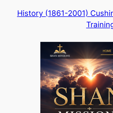
Skip
History (1861-2001)
Cushin
to
Trainin
content