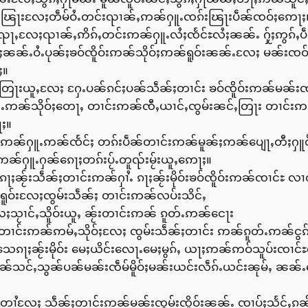
ႃႉၽြႃးလႄႈတဵမ်ဝႆႉတင်းၺၢၼ်ႇဢၼ်ႁူႉၸၵ်းၽြႃးပဵၼ်ၸဝ်ႈဢေႃႈ
ၺႃႇလႄႈၺၢၼ်ႇဢိၵ်ႇတင်းဢၼ်ႁူႉလႆႈၸႅင်ႊလႆႈၼၼ်ႉ ႁႂ်ႈဢွၵ်ႇပဵ
်ႈၼၼ်ႉဝႆႉပုၼ်ႈၶဝ်ၸိူဝ်းဢၼ်သိုဝ်ႈဢၼ်ရူဝ်းၼၼ်ႉလႄႈ မၼ်းၸဝ်
ႈ။
းတြႃးယူႇလႄႈ ႁႄႉပၼ်ၵင်ႈပၼ်သဵၼ်ႈတၢင်း ၶဝ်ၸိူဝ်းဢၼ်မၼ်းၸ
င်ႉဢၼ်သိုဝ်ႈတေႃႇ တၢင်းဢၼ်ၸီႇယၢင်ႇၸွမ်းၼင်ႇတြႃး တၢင်းဢ
ႈ။
င်းဢၼ်ႁူႉဢၼ်ၸႅင်ႈ တၵ်းပဵၼ်တၢင်းဢၼ်မူၼ်ႈဢၼ်ပျေႃႇတီႈႁူဝ်
ဢၼ်ႁူႉႁၼ်ၵေႃႈတၵ်းပႂ်ႉတူၺ်းမႂ်းယူႇဢေႃႈ။
ၼႂ်းသဵၼ်ႈတၢင်းဢၼ်ႁၢႆႉ ၵႃႈၼႂ်းမိုဝ်းၶဝ်ၸိူဝ်းဢၼ်ၸၢင်ႊ လၢတ
်ႈရူဝ်းလႄႈၸွမ်းသဵၼ်ႈ တၢင်းဢၼ်လပ်းသိင်ႇ
လႄႈသႂၢင်ႇသိူဝ်းယူႇ ၼႂ်းတၢင်းဢၼ် ၵူတ်ႉဢၼ်ငေႃး
ႈတၢင်းဢၼ်ဢမ်ႇသိုဝ်ႈလႄႈ ၸွမ်းသဵၼ်ႈတၢင်း ဢၼ်ၵူတ်ႉဢၼ်ငွၵ်
သေၵႃႈၼႂ်းမိုဝ်း မေႈယိင်းလေႃႉမေႈမွၵ်ႇ ယႃႈဢၼ်ဢဝ်သူပ်းၸၢင်ႊၶ
်သင်ႇသွၼ်ပၼ်မၼ်းၸဵမ်မိူဝ်ႈမၼ်းယင်းလဵၵ်ႉယင်းၼုမ်ႇ ၼၼ်
တၢႆလႄႈ သဵၼ်ႈတၢင်းဢၼ်မၼ်းၸွမ်းၸိူဝ်းၼၼ်ႉ ၸၢပ်ႈသႅင်ႇၵၼ