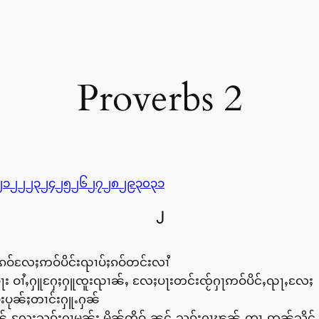
Proverbs 2
၂၁
၂၂
၂၃
၂၄
၂၅
၂၆
၂၇
၂၈
၂၉
၃၀
၃၁
၂
မ်းၵဝ်လႄႈဢဝ်ပိင်းၺၢပ်ႈၵဝ်တင်းလၢႆ
်ႈပေႃး ဝၢႆႇႁူႁႄႈႁူၸူးၺၢၼ်ႇ လႄႈပႃးတင်းၸႂ်ႁႃဢဝ်ပိင်ႇၺႃႇလႄႈ
်းပုၼ်ႈတၢင်းႁူႉႁၼ်
ၼၼ်ႉလႄႈသွၵ်ႈႁႃမၼ်း မိူၼ်ၸိူဝ်ႉၼင်ႇသွၵ်ႈႁႃၽၼ်ႇတႃႇဢၼ်သိူင်ႇ