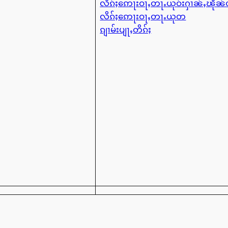
လိၵ်ႈဢေႃးဝႃႇတႃႉယုဝ်းႁၢၼ်ႇၽို
လိၵ်ႈဢေႃးဝႃႇတႃႉယုတ
ၵျၢမ်းပျႃႇတိၵ်ႈ