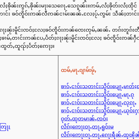
လႆႈၶိုၼ်းဢွၵ်ႇၶိုၼ်းမႃးသေၵေႃႉသေၵူၼ်း။ဢမ်ႇလႆႈၶိုတ်းလႆႈထို
ၼ်ႈတၢင်း ၶဝ်ၸိူဝ်းဢၼ်လီဢၼ်ငၢမ်းၼၼ်ႉလႄႈပႂ်ႉၸွမ်း သဵၼ်ႈတၢင
 ၵႃႈၼႂ်းမိူင်းၸဝ်ႈလႄႈၶဝ်ၸိူဝ်းဢၼ်ၸေးၸုမ်ႇၼၼ်ႉ တၵ်းတူၵ်း
ၢမ်ႇတၢင်းဢၼ်ပႄႇပႅတ်ႈၵႃႈၼႂ်းမိူင်းၸဝ်ႈလႄႈ ၶဝ်ၸိူဝ်းဢၼ်ႁ
ထွတ်ႇထူၺ်ႈပႅတ်ႈဢေႃႈ။
ထမ်ႇမႃႉၵျၢမ်းမႂ်ႇ
ၶၢဝ်ႇငၢဝ်းသတၢင်းသိူဝ်းပျေႃႇမၢတ်
ၶၢဝ်ႇငၢဝ်းသတၢင်းသိူဝ်းပျေႃႇမႃႇၵု
ၶၢဝ်ႇငၢဝ်းသတၢင်းသိူဝ်းပျေႃႇလုၵႃႇ
ၶၢဝ်ႇငၢဝ်းသတၢင်းသိူဝ်းပျေႃႇယုဝ်းႁ
ဝုတ်ႉထုတမၢၼ်ႇၸဝ်ႈ
ႇတြႃး
လိၵ်ႈဢေႃးဝႃႇတႃႉရူဝ်းမ
လိၵ်ႈဢေႃးဝႃႇတႃႉၵေႃးရဵၼ်ႇထုၽိ