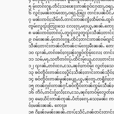
၅ မႂ်းတၵ်းႁူႉၸႅင်ႈသၽေႃးဢၼ်ၵူဝ်ႁႄထႃႇဝရ
၆ လွင်ႈမၼ်းၸမ်းထႃႇဝရႃႉၽြႃး ၸၢင်ႊပၼ်ပိင်ႇ
၇ မၼ်းၸဝ်ႈသိမ်းဝႆႉတၢင်းဢၼ်ၸွႆႈထႅမ်ၵမ်ႉထွၵ
ၸွမ်းလူၺ်ႈတြႃးသေ လႄႈၵႂႃႇမႃးယူႇၼၼ်ႉဢေႃ
၈ မၼ်းၸဝ်ႈတၵ်းပႂ်ႉတူၺ်းလူတူၺ်းသဵၼ်ႈတၢင်
၉ ၵမ်းၼၼ်ႉမႂ်းတၵ်းႁူႉၸႅင်ႈတၢင်းဢၼ်ၵမ်ၵျၢ
သဵၼ်ႈတၢင်းဢၼ်လီဢၼ်ငၢမ်းၵႃႈမီးၼၼ်ႉ ဢေႃ
၁၀ ၺၢၼ်ႇတၵ်းၶဝ်ႈၵႃႈၼႂ်းႁူဝ်ၸႂ်မႂ်းလႄႈ တၢ
၁၁ သမ်ႇမႃႇသတိတၵ်းပႂ်ႉထိင်းမႂ်းယူႇလႄႈတၢင်း
၁၂ ၺၢၼ်ႇတၵ်းၵႄႇသႄႇၼုၵ်ႈဢဝ်မႂ်း လွတ်ႈသေၵႃႈ
၁၃ ၶဝ်ၸိူဝ်းဢၼ်ဝႄႈပိူင်ႈသဵၼ်ႈတၢင်းဢၼ်သိုဝ
၁၄ ၶဝ်ၸိူဝ်းဢၼ်မူၼ်ႈပျေႃႇယူႇၼႂ်းတူႉၸရိူၵ်ႈ
၁၅ ဢၼ်ႁုၵ်းဢၼ်ႁၢႆႉၶဝ်ၸိူဝ်းဢၼ်ၸွမ်းသဵၼ်
၁၆ ဢိၵ်ႇတင်းႁႂ်ႈလႆႈၵႄႇသႄႇၼုၵ်ႈဢဝ်မႂ်းလွတ်ႈ
၁၇ မေႈယိင်းဢၼ်ၸုၼ်ႉပႅတ်ႈၵေႃႉသေႈမၼ်း ဢၼ
ဝ်ႈမၼ်းၼၼ်ႉ ဢေႃႈ။
၁၈ ႁိူၼ်းမၼ်းၼၼ်ႉၸၢပ်ႈသႅင်ႇၵၼ်တင်းတၢင်း