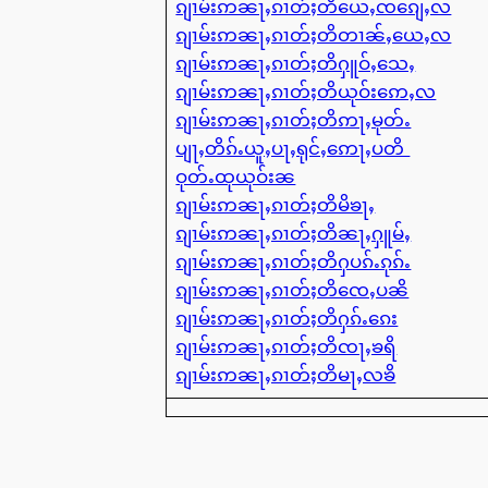
ၵျၢမ်းဢၼႃႇၵၢတ်ႈတိယေႇၸၵျေႇလ
ၵျၢမ်းဢၼႃႇၵၢတ်ႈတိတၢၼ်ႇယေႇလ
ၵျၢမ်းဢၼႃႇၵၢတ်ႈတိႁူဝ်ႇသေႇ
ၵျၢမ်းဢၼႃႇၵၢတ်ႈတိယုဝ်းဢေႇလ
ၵျၢမ်းဢၼႃႇၵၢတ်ႈတိဢႃႇမုတ်ႉ
ပျႃႇတိၵ်ႉယူႇပႃႇရုင်ႇဢေႃႇပတိ
ဝုတ်ႉထုယုဝ်းၼ
ၵျၢမ်းဢၼႃႇၵၢတ်ႈတိမိၶႃႇ
ၵျၢမ်းဢၼႃႇၵၢတ်ႈတိၼႃႇႁူမ်ႇ
ၵျၢမ်းဢၼႃႇၵၢတ်ႈတိႁပၵ်ႉၵုၵ်ႉ
ၵျၢမ်းဢၼႃႇၵၢတ်ႈတိၸေႇပၼိ
ၵျၢမ်းဢၼႃႇၵၢတ်ႈတိႁၵ်ႉၵေး
ၵျၢမ်းဢၼႃႇၵၢတ်ႈတိၸႃႇၶရိ
ၵျၢမ်းဢၼႃႇၵၢတ်ႈတိမႃႇလၶိ