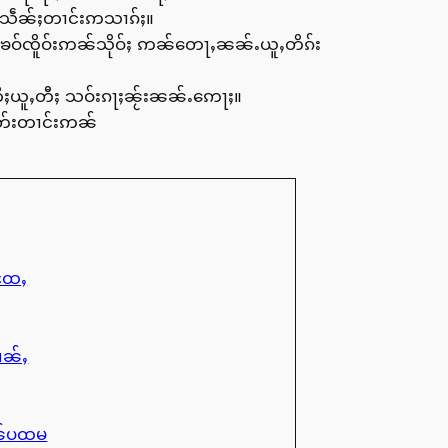
င် သဵၼ်ႈတၢင်းဢသၢၵ်ႈ။
်းၶဝ်ၸိူဝ်းဢၼ်သိုဝ်ႈ ဢၼ်တေႃႇၼၼ်ႉယူႇတိၵ်း
တီႈယူႇတီႈ သဝ်းၵႃႈၼႂ်းၼၼ်ႉဢေႃႈ။
ဵတ်းတၢင်းဢၼ်
ႈထႄႇ
ၢၼ်ႇ
ုၼ်ပထမ