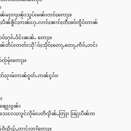
။
ၼ်မႃးၵႃႈၼႂ်းသူပ်းမၼ်းၸဝ်ႈဢေႃႈ။
ႈပဵၼ်ၶိူင်ႈဢၼ်ႁႄႉလၢၵ်ႈၼၢၵ်ႈတီႈၶဝ်ၸိူဝ်းဢၼ်
ဝ်ႈႁၵ်ႉပႅင်းၼၼ်ႉ ဢေႃႈ။
ၼ်တႅပ်းတတ်းသို်ဝ်ႈသိုဝ်ႈတေႃႇတေႃႇဢိၵ်ႇတင်း
ၸႂ်မႂ်းဢေႃႈ။
်ႈၵႂၢမ်းဢၼ်ၵူတ်ႉဢၼ်ငွၵ်း၊
း
ျေႃးဝွၼ်း
ႉသေလႄႈလူင်လိုမ်းပတိၺိၼ်ႇတြႃး ၽြႃးပဵၼ်ၸ
်ဝိၺိၺ်ႇတၢင်းတၢႆဢေႃႈ။