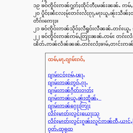
၁၉ ၶဝ်ၸိူဝ်းဢၼ်ႁွတ်ႈထိုင်တီႈမၼ်းၼၼ်ႉ ဢမ်ႇ
၂၀ ပိူဝ်ႈၼႆလႄႈမႂ်းတၵ်းလႆႈၵႂႃႇမႃးယူႇၼႂ်းသဵ
တိၵ်းဢေႃႈ။
၂၁ ၶဝ်ၸိူဝ်းဢၼ်သိုဝ်ႈလီရူဝ်းလီၼၼ်ႉတၵ်းယူႇ
၂၂ ၶဝ်ၸိူဝ်းဢၼ်ဢမ်ႇတြႃးၼၼ်ႉၸမ်း တၵ်းလႆႈၶ
ၽႅတ်ႉဢၼ်လႅၼ်ၼၼ်ႉတၵ်းလႆႈၶၢမ်ႇတၢင်းဢၼ်
ထမ်ႇမႃႉၵျၢမ်းၵဝ်ႇ
ၵျၢမ်းငဝ်ႈၵမ်ႇၽႃႇ
ၵျၢမ်းဢၼ်ဢွၵ်ႇၵႂႃႇ
ၵျၢမ်းဢၼ်ႁဵတ်းဝၢတ်ႈ
ၵျၢမ်းဢၼ်ယူႇၼႂ်းထိူၼ်ႇ
ၵျၢမ်းဢၼ်ႁေႃးတြႃး
လိၵ်ႈမၢတ်ႈလွင်ႈယေႃးသု
လိၵ်ႈမၢတ်ႈလွင်ႈၵူၼ်းလူင်ဢၼ်ၸီႇယၢင်
ဝုတ်ႉထုရုထ