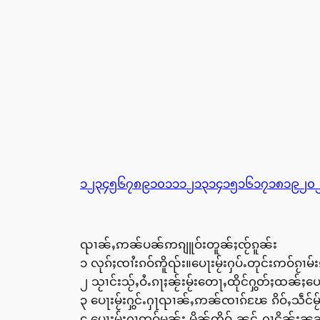
၁
၂
၃
၄
၅
၆
၇
၈
၉
၁၀
၁၁
၁၂
၁၃
၁၄
၁၅
၁၆
၁၇
၁၈
၁၉
၂၀
ၺၢၼ်ႇဢၼ်ပၼ်ဢၵျူဝ်းတူၼ်ႈၸႂ်ၵူၼ်း
၁ လုၵ်ႈၸၢႆးၵဝ်ဢိူၺ်း။ပေႃးမႂ်းႁပ်ႉတုင်းဢဝ်ၵႂၢ
၂ သႂၢင်းသႂ်ႇဝႆႉၵႃႈၼႂ်းမႂ်းတေႃႇထိုင်ႁွတ်ႈထၼ
၃ ပေႃးမႂ်းႁွင်ႉႁႃၺၢၼ်ႇဢၼ်ၸၢၵ်ၽႄ ၵိဝ်ႇသဵင်မႂ
၄ ပေႃးမႂ်းႁႃဢဝ်မၼ်း မိူၼ်ၸိူဝ်ႉၼင်ႇႁႃငိုၼ်း