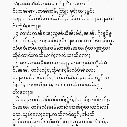
လႆႈၼၼ်ႉပဵၼ်ဢၼ်မျၢတ်ႈလီလႄႈတၢ
င်းဢၼ်ၵေႃႉဢၼ်ဢမ်ႇတြႃး မုင်ႈထႃႈမွင်း
ထႃႈၼၼ်ႉၸမ်းၸၢင်ႊသႅင်ႇၵၼ်တင်း တေႃးသႃႉတၢ
င်းၸႂ်မႆႈဢေႃႈ။
၂၄ တၢင်းဢၼ်ၽႄႈၸွၼ်ယိုၼ်ႈမႅင်ႇၼၼ်ႉ ႁႂ်ႈၶွင်ၶူ
ဝ်းၸၢင်ႊယႂ်ႇၽႄႈၼမ်မႃးမီးမႃးလႄႈ တၢင်းဢၼ်ၸူႉ
သိမ်းဝႆႉဢမ်ႇထုၵ်ႇဢမ်ႇတၢၼ်ႇၼၼ်ႉႁဵတ်းႁႂ်ႈႁွတ်ႈ
ထိုင်တၢင်းဢၼ်ယၢၵ်ႈဢၼ်ၽၢၼ်ဢေႃႈ။
၂၅ ၵေႃႉဢၼ်မီးၸေႇတၼႃႇ ၽေးၸွၼ်းယိုၼ်မႅ
င်ႇၼၼ်ႉ တၵ်းလိူင်ႇၸႂ်မၢၵ်ႈမီးလီပဵၼ်လႄႈ
ၵေႃႉဢၼ်ဢဝ်ၼမ်ႉႁူတ်းတီႈပိူၼ်ႈၼၼ်ႉ တူဝ်ၸ
ဝ်ႈၵဝ်ႇ တၵ်းလႆႈၶၢမ်ႇတၢင်း ဢၼ်ဢဝ်ၼမ်ႉႁူ
တ်းဢေႃႈ။
၂၆ ၵေႃႉဢၼ်သိမ်းပႅင်းၶဝ်ႈပိူၵ်ႇဝႆႉပုၼ်ႈတူဝ်ၸဝ်ႈၵ
ဝ်ႇၼၼ်ႉ တၵ်းလႆႈၶၢမ်ႇတၢင်းဢၼ်ၵူၼ်းတင်းလၢႆ
သေႉသွမ်းလႄႈၵေႃႉဢၼ်ဢဝ်ဢွၵ်ႇၶၢႆပၼ်
ပိူၼ်ႈၼၼ်ႉၸမ်း လႆႈတိုဝ်းသရၽူႇတၢင်း လီမင်ႇၵ