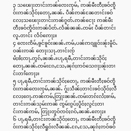
၃ သၽေႃးတၢင်းဢၼ်ၸေးၸုမ်ႇ ဢၼ်မီးတီႈၶဝ်ၸိူ
ဝ်းဢၼ်သိုဝ်ႈတေႃႇၼၼ်ႉ ပဵၼ်ဢၼ်ၼႄတၢင်းၶဝ်
လႄႈသၽေႃးတၢင်းဢၼ်ၵူတ်ႉဢၼ်ငေႃး ဢၼ်မီး
တီႈၶဝ်ၸိူဝ်းဢၼ်ပႅတ်ႉလႅၼ်ၼၼ်ႉၸမ်း ပဵၼ်တၢင်း
လူႉတၢင်း လႅဝ်ဢေႃႈ။
၄ ၸေးၸိမ်ႇၶွင်ၶူဝ်းၼၼ်ႉဢမ်ႇပၼ်ဢၵျူဝ်းၼႂ်းမိူဝ်ႉ
ဝၼ်းဢၼ် တေႃးသႃႉတၢင်းၸႂ်
မႆႈၶႆႈၸႃႉဢွၵ်ႇၼၼ်ႉ။ပႃႇရမီႇတၢင်းဢၼ်သိုဝ်ႈ
တေႃႇၼၼ်ႉၸမ်းၵႄႇသႄႇၼုၵ်ႈဢဝ်သေၵႃႈၼႂ်းတၢ
င်းတၢႆဢေႃႈ။
၅ ပႃႇရမီႇတၢင်းဢၼ်သိုဝ်ႈတေႃႇ ဢၼ်မီးတီႈၶဝ်ၸိူ
ဝ်းဢၼ်ၸေးၸုမ်ႇၼၼ်ႉ ႁႂ်ႈသဵၼ်ႈတၢင်းၶဝ်သိုဝ်ႈလီ
လႄႈၵေႃႉဢၼ်ဢမ်ႇတြႃးၼၼ်ႉၸမ်းတၵ်းလႆႈၶၢမ်ႇ
တၢင်းဢၼ်သုမ်းဢၼ် ၸွမ်းၵွပ်ႈပိူဝ်ႈလွင်ႈတၢ
င်းဢၼ်ဢမ်ႇ တြႃးတူဝ်ၸဝ်ႈၵဝ်ႇၼၼ်ႉဢေႃႈ။
၆ ပႃႇရမီႇတၢင်းဢၼ်သိုဝ်ႈတေႃႇ ဢၼ်မီးတီႈၶဝ်ၸိူ
ဝ်းဢၼ်သိုဝ်ႈလီရူဝ်းလီၼၼ်ႉၵႄႇသႄႇၼုၵ်ႈဢဝ်ၶဝ်