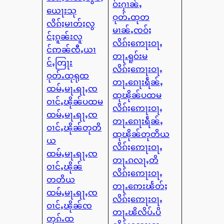
ဝ်းႁၢၼ်ႇ
ယေႃးသု
ဝုတ်ႉထုတ
လိၵ်ႈမၢတ်ႈလွ
မၢၼ်ႇၸဝ်ႈ
င်ႈၵူၼ်းလူ
လိၵ်ႈဢေႃးဝႃႇ
င်ဢၼ်ၸီႇယၢ
တႃႉရူဝ်းမ
င်ႇတြႃး
လိၵ်ႈဢေႃးဝႃႇ
ဝုတ်ႉထုရုထ
တႃႉၵေႃးရဵၼ်ႇ
ထမ်ႇမႃႉရႃႇၸ
ထုၽိုၼ်ပထမ
ဝၢင်ႇၽိုၼ်ပထမ
လိၵ်ႈဢေႃးဝႃႇ
ထမ်ႇမႃႉရႃႇၸ
တႃႉၵေႃးရဵၼ်ႇ
ဝၢင်ႇၽိုၼ်တုတိ
ထုၽိုၼ်တုတိယ
ယ
လိၵ်ႈဢေႃးဝႃႇ
ထမ်ႇမႃႉရႃႇၸ
တႃႉၵလႃႇတိ
ဝၢင်ႇၽိုၼ်
လိၵ်ႈဢေႃးဝႃႇ
တတိယ
တႃႉဢေးၽႅတ်ႈ
ထမ်ႇမႃႉရႃႇၸ
လိၵ်ႈဢေႃးဝႃႇ
ဝၢင်ႇၽိုၼ်ၸ
တႃႉၽိလိပ်ႉပိ
တုၵ်ႉထ