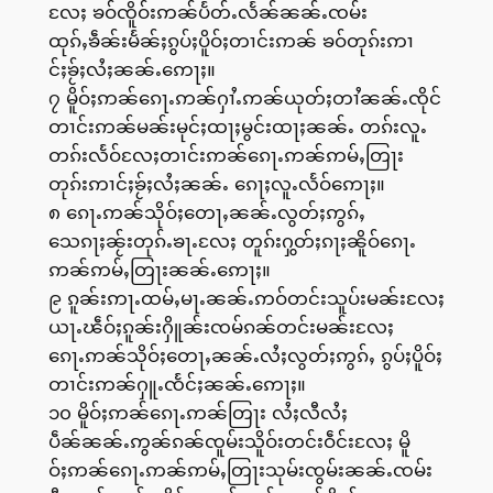
လႄႈ ၶဝ်ၸိူဝ်းဢၼ်ပႅတ်ႉလႅၼ်ၼၼ်ႉၸမ်း
ထုၵ်ႇၶဵၼ်းမႅၼ်ႈၵွပ်ႈပိူဝ်ႈတၢင်းဢၼ် ၶဝ်တုၵ်းဢၢ
င်ႈၶႂ်ႈလႆႈၼၼ်ႉဢေႃႈ။
၇ မိူဝ်ႈဢၼ်ၵေႃႉဢၼ်ႁၢႆႉဢၼ်ယုတ်ႈတၢႆၼၼ်ႉၸိုင်
တၢင်းဢၼ်မၼ်းမုင်ႈထႃႈမွင်းထႃႈၼၼ်ႉ တၵ်းလူႉ
တၵ်းလႅဝ်လႄႈတၢင်းဢၼ်ၵေႃႉဢၼ်ဢမ်ႇတြႃး
တုၵ်းဢၢင်ႈၶႂ်ႈလႆႈၼၼ်ႉ ၵေႃႈလူႉလႅဝ်ဢေႃႈ။
၈ ၵေႃႉဢၼ်သိုဝ်ႈတေႃႇၼၼ်ႉလွတ်ႈဢွၵ်ႇ
သေၵႃႈၼႂ်းတုၵ်ႉၶႃႉလႄႈ တူၵ်းႁွတ်ႈၵႃႈၼိူဝ်ၵေႃႉ
ဢၼ်ဢမ်ႇတြႃးၼၼ်ႉဢေႃႈ။
၉ ၵူၼ်းဢႃႉထမ်ႇမႃႉၼၼ်ႉဢဝ်တင်းသူပ်းမၼ်းလႄႈ
ယႃႉၽဵဝ်ႈၵူၼ်းႁိူၼ်းၸမ်ၵၼ်တင်းမၼ်းလႄႈ
ၵေႃႉဢၼ်သိုဝ်ႈတေႃႇၼၼ်ႉလႆႈလွတ်ႈဢွၵ်ႇ ၵွပ်ႈပိူဝ်ႈ
တၢင်းဢၼ်ႁူႉၸႅင်ႈၼၼ်ႉဢေႃႈ။
၁၀ မိူဝ်ႈဢၼ်ၵေႃႉဢၼ်တြႃး လႆႈလီလႆႈ
ပဵၼ်ၼၼ်ႉဢွၼ်ၵၼ်ၸူမ်းသိူဝ်းတင်းဝဵင်းလႄႈ မိူ
ဝ်ႈဢၼ်ၵေႃႉဢၼ်ဢမ်ႇတြႃးသုမ်းၸွမ်းၼၼ်ႉၸမ်း