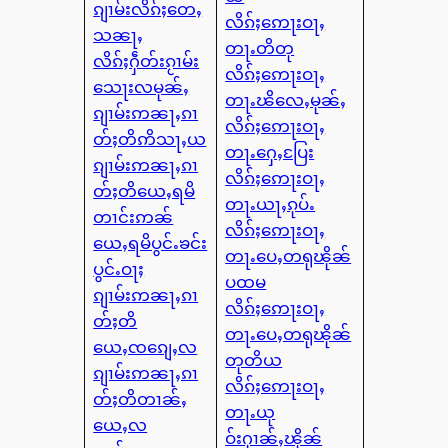
ၵျၢမ်းလိၵ်ႈတေႇ
လိၵ်ႈဢေႃးဝႃႇ
သၼႃႇ
တႃႉတိတု
လိၵ်ႈႁဵတ်းၵႂၢမ်း
လိၵ်ႈဢေႃးဝႃႇ
သေႃးလမုၼ်ႇ
တႃႉၽိလေႇမုၼ်ႇ
ၵျၢမ်းဢၼႃႇၵၢ
လိၵ်ႈဢေႃးဝႃႇ
တ်ႈတိဢိသႃႇယ
တႃႉႁေႇပြႄး
ၵျၢမ်းဢၼႃႇၵၢ
လိၵ်ႈဢေႃးဝႃႇ
တ်ႈတိယေႇရမိ
တႃႉယႃႇၵုပ်ႉ
တၢင်းဢၼ်
လိၵ်ႈဢေႃးဝႃႇ
ယေႇရမိပွင်ႉၶင်း
တႃႉပေႇတရုၽိုၼ်
ပွင်ႉဝႃႈ
ပထမ
ၵျၢမ်းဢၼႃႇၵၢ
လိၵ်ႈဢေႃးဝႃႇ
တ်ႈတိ
တႃႉပေႇတရုၽိုၼ်
ယေႇၸၵျေႇလ
တုတိယ
ၵျၢမ်းဢၼႃႇၵၢ
လိၵ်ႈဢေႃးဝႃႇ
တ်ႈတိတၢၼ်ႇ
တႃႉယု
ယေႇလ
ဝ်းႁၢၼ်ႇၽိုၼ်