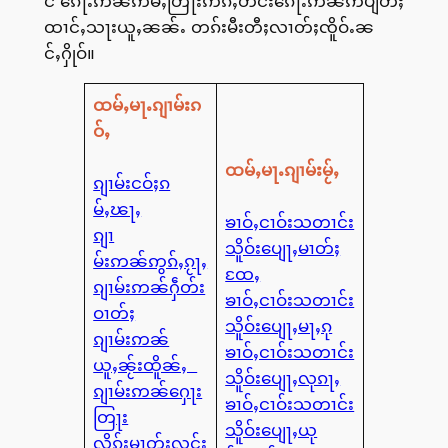
င် ၵေႃႉဢၼ်ဢမ်ႇတြႃးဢိၵ်ႇတင်းၵေႃႉဢၼ်ဢပျႅတ်ႈ
ထၢင်ႇသႃးယူႇၼၼ်ႉ တၵ်းမီးတီႈလၢတ်ႈၸိူဝ်ႉၼ
င်ႇႁိုဝ်။
ထမ်ႇမႃႉၵျၢမ်းၵ
ဝ်ႇ
ထမ်ႇမႃႉၵျၢမ်းမႂ်ႇ
ၵျၢမ်းငဝ်ႈၵ
မ်ႇၽႃႇ
ၶၢဝ်ႇငၢဝ်းသတၢင်း
ၵျၢ
သိူဝ်းပျေႃႇမၢတ်ႈ
မ်းဢၼ်ဢွၵ်ႇၵႂႃႇ
ထႄႇ
ၵျၢမ်းဢၼ်ႁဵတ်း
ၶၢဝ်ႇငၢဝ်းသတၢင်း
ဝၢတ်ႈ
သိူဝ်းပျေႃႇမႃႇၵု
ၵျၢမ်းဢၼ်
ၶၢဝ်ႇငၢဝ်းသတၢင်း
ယူႇၼႂ်းထိူၼ်ႇ
သိူဝ်းပျေႃႇလုၵႃႇ
ၵျၢမ်းဢၼ်ႁေႃး
ၶၢဝ်ႇငၢဝ်းသတၢင်း
တြႃး
သိူဝ်းပျေႃႇယု
လိၵ်ႈမၢတ်ႈလွင်ႈ