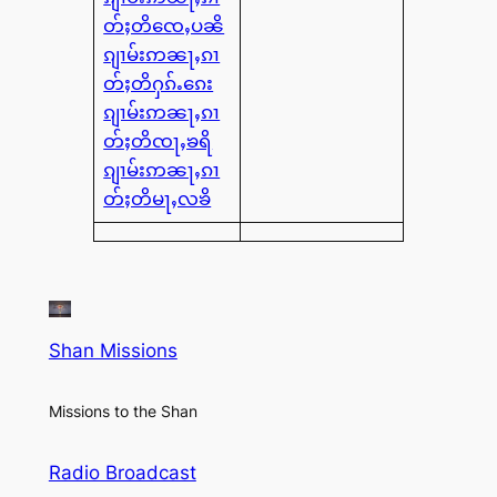
တ်ႈတိၸေႇပၼိ
ၵျၢမ်းဢၼႃႇၵၢ
တ်ႈတိႁၵ်ႉၵေး
ၵျၢမ်းဢၼႃႇၵၢ
တ်ႈတိၸႃႇၶရိ
ၵျၢမ်းဢၼႃႇၵၢ
တ်ႈတိမႃႇလၶိ
Shan Missions
Missions to the Shan
Radio Broadcast