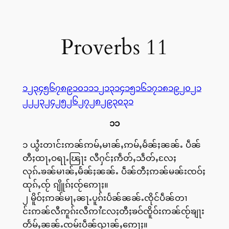
Proverbs 11
၁
၂
၃
၄
၅
၆
၇
၈
၉
၁၀
၁၁
၁၂
၁၃
၁၄
၁၅
၁၆
၁၇
၁၈
၁၉
၂၀
၂၁
၂၂
၂၃
၂၄
၂၅
၂၆
၂၇
၂၈
၂၉
၃၀
၃၁
၁၁
၁ ယွႆးတၢင်းဢၼ်ဢမ်ႇမၢၼ်ႇဢမ်ႇမႅၼ်ႈၼၼ်ႉ ပဵၼ်
တီႈထႃႇဝရႃႉၽြႃး လီႁင်ႈဢဵတ်ႇသဵတ်ႇလႄႈ
လုၵ်ႉၶၼ်မၢၼ်ႇမႅၼ်ႈၼၼ်ႉ ပဵၼ်တီႈဢၼ်မၼ်းၸဝ်ႈ
ထုၵ်ႇၸႂ် ၵျိူၵ်ႈၸႂ်ဢေႃႈ။
၂ မိူဝ်ႈဢၼ်မႃႇၼႃႉပူၵ်းပႅၼ်ၼၼ်ႉၸိုင်ပဵၼ်တၢ
င်းဢၼ်လီဢူၵ်းလီဢၢႆလႄႈတီႈၶဝ်ၸိူဝ်းဢၼ်ၸႂ်ၶျႃး
တႅမ်ႇၼၼ်ႉၸမ်းပဵၼ်ၺၢၼ်ႇဢေႃႈ။