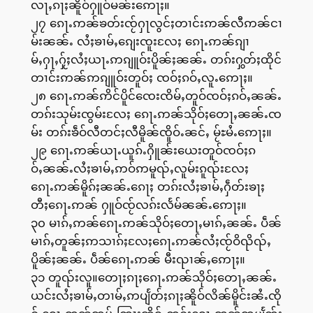
လႃႇၵႃႈၼိူဝ်ႁူဝ်မၼ်းဢေႃႈ။
၂၇ ၵေႃႉဢၼ်ၶတ်းၸႂ်ႁႃလွင်ႈတၢင်းဢၼ်လီဢၼ်ငၢ
မ်းၼၼ်ႉ လႆႈၶၢမ်ႇၵျေးၸူးလႄႈ ၵေႃႉဢၼ်ၵျၢ
မ်ႇႁႃႇႁႂ်ႈလႆႈယႃႉဢၵျူဝ်းပိူၼ်ႈၼၼ်ႉ တၵ်းႁွတ်ႈထိုင်
တၢင်းဢၼ်ဢၵျူဝ်းတူဝ်ႈ ၸဝ်ႈၵဝ်ႇလူႉဢေႃႈ။
၂၈ ၵေႃႉဢၼ်ဢိင်ပိူင်ၸေးၸိမ်ႇတူဝ်ၸဝ်ႈၵဝ်ႇၼၼ်ႉ
တၵ်းသုမ်းၸွမ်းလႄႈ ၵေႃႉဢၼ်သိုဝ်ႈတေႃႇၼၼ်ႉၸ
မ်း တၵ်းၶဵဝ်လီတင်ႈလီမိူၼ်ၸိူဝ်ႉၼင်ႇ မႂ်ႊမႆႉဢေႃႈ။
၂၉ ၵေႃႉဢၼ်ယႃႉယူၵ်ႉႁိူၼ်းယေးတူဝ်ၸဝ်ႈၵ
ဝ်ႇၼၼ်ႉလႆႈၶၢမ်ႇဢဝ်ဢမူၺ်ႇလူမ်းၵူၺ်းလႄႈ
ၵေႃႉဢၼ်မိူၵ်ႈၼၼ်ႉၵေႃႈ တၵ်းလႆႈၶၢမ်ႇႁဵတ်းၶႃႈ
တီႈၵေႃႉဢၼ် ႁူဝ်ၸႂ်လၵ်းလႅမ်ၼၼ်ႉဢေႃႈ။
၃၀ မၢၵ်ႇဢၼ်ၵေႃႉဢၼ်သိုဝ်ႈတေႃႇမၢၵ်ႇၼၼ်ႉ ပဵၼ်
မၢၵ်ႇတူၼ်ႈဢသၢၵ်ႈလႄႈၵေႃႉဢၼ်လႆႈၸႂ်ဝိၺိၺ်ႇ
ပိူၼ်ႈၼၼ်ႉ ပဵၼ်ၵေႃႉဢၼ် မီးၺၢၼ်ႇဢေႃႈ။
၃၁ တူၺ်းလူ။တေႃႈၵႃႈၵေႃႉဢၼ်သိုဝ်ႈတေႃႇၼၼ်ႉ
ယင်းလႆႈၶၢမ်ႇတၢမ်ႇဢပျႅတ်ႈၵႃႈၼိူဝ်လိၼ်မိူင်းၼႆႉၸို