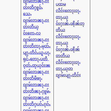
ၵျၢမ်းဢၼႃႇၵၢ
ပထမ
တ်ႈတိႁူဝ်ႇ
လိၵ်ႈဢေႃးဝႃႇ
သေႇ
တႃႉယု
ၵျၢမ်းဢၼႃႇၵၢ
ဝ်းႁၢၼ်ႇၽိုၼ်တု
တ်ႈတိယု
တိယ
ဝ်းဢေႇလ
လိၵ်ႈဢေႃးဝႃႇ
ၵျၢမ်းဢၼႃႇၵၢ
တႃႉယု
တ်ႈတိဢႃႇမုတ်ႉ
ဝ်းႁၢၼ်ႇၽိုၼ်
ပျႃႇတိၵ်ႉယူႇပႃႇ
တတိယ
ရုင်ႇဢေႃႇပတိ
လိၵ်ႈဢေႃးဝႃႇ
ဝုတ်ႉထုယုဝ်းၼ
တႃႉယုတ
ၵျၢမ်းဢၼႃႇၵၢ
ၵျၢမ်းပျႃႇတိၵ်ႈ
တ်ႈတိမိၶႃႇ
ၵျၢမ်းဢၼႃႇၵၢ
တ်ႈတိၼႃႇႁူမ်ႇ
ၵျၢမ်းဢၼႃႇၵၢ
တ်ႈတိႁပၵ်ႉၵုၵ်ႉ
ၵျၢမ်းဢၼႃႇၵၢ