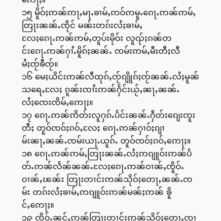
၁၅ မိူဝ်ႈဢၼ်ဢႃႇမႃႉၶၢမ်ႇဢဝ်ဢမူႉၵေႃႉဢၼ်ဢမ်ႇ
တြႃးၼၼ်ႉၸိုင် မၼ်းတၵ်းလႆႈၶၢမ်ႇ
လႄႈၵေႃႉဢၼ်ဢမ်ႇတူပ်းမိုဝ်း လူၺ်ႈၵၼ်တ
င်းၵေႃႉဢၼ်ႁၢႆႉမိူၵ်ႈၼၼ်ႉ ၸမ်းဢမ်ႇမီးတီႈလီ
မႆႈၸႂ်ၶီၸႂ်။
၁၆ မေႈယိင်းဢၼ်လီထုၵ်ႇၸႂ်ၵျိူၵ်ႈၸႂ်ၼၼ်ႉလႆႈမူၼ်
သရေႇလႄႈ ၵူၼ်းၸၢႆးဢၼ်ႁႅင်းယႂ်ႇၼႃႇၼၼ်ႉ
လႆႈၸေးၸိမ်ႇဢေႃႈ။
၁၇ ၵေႃႉဢၼ်ဢိတ်းလူႁၵ်ႉပႅင်းၼၼ်ႉႁဵတ်းၵျေးၸူး
တီႈ တူဝ်ၸဝ်ႈၵဝ်ႇလႄႈ ၵေႃႉဢၼ်ႁၢဝ်ႈၵျၢ
မ်းၼႃႇၼၼ်ႉၸမ်းယႃႉယူၵ်ႉ တူဝ်ၸဝ်ႈၵဝ်ႇဢေႃႈ။
၁၈ ၵေႃႉဢၼ်ဢမ်ႇတြႃးၼၼ်ႉလႆႈဢၵျူဝ်းဢၼ်ပႅ
တ်ႉဢၼ်လႅၼ်ၼၼ်ႉလႄႈၵေႃႉဢၼ်ဝၢၼ်ႇၸိူဝ်ႉ
ဝၢၼ်ႇၽၼ်း တြႃးတၢင်းဢၼ်သိုဝ်ႈတေႃႇၼၼ်ႉၸ
မ်း တၵ်းလႆႈၶၢမ်ႇဢၵျူဝ်းဢၼ်မၼ်ႈဢၼ် ၶိူ
င်ႇဢေႃႈ။
၁၉ ၸိူဝ်ႉၼင်ႇဢၼ်တြႃးတၢင်းဢၼ်သိုဝ်ႈတေႃႇၸၢ