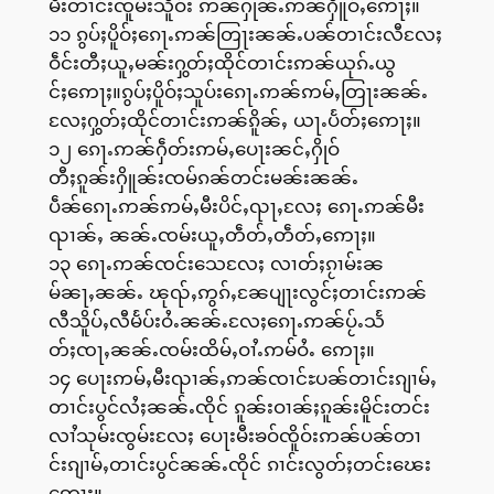
မီးတၢင်းၸူမ်းသိူဝ်း ဢၼ်ႁုၼ်ႉဢၼ်ႁိူဝ်ႇဢေႃႈ။
၁၁ ၵွပ်ႈပိူဝ်ႈၵေႃႉဢၼ်တြႃးၼၼ်ႉပၼ်တၢင်းလီလႄႈ
ဝဵင်းတီႈယူႇမၼ်းႁွတ်ႈထိုင်တၢင်းဢၼ်ယုၵ်ႉယွ
င်ႈဢေႃႈ။ၵွပ်ႈပိူဝ်ႈသူပ်းၵေႃႉဢၼ်ဢမ်ႇတြႃးၼၼ်ႉ
လႄႈႁွတ်ႈထိုင်တၢင်းဢၼ်ၵိူၼ်ႇ ယႃႉပႅတ်ႈဢေႃႈ။
၁၂ ၵေႃႉဢၼ်ႁဵတ်းဢမ်ႇပေႃးၼင်ႇႁိုဝ်
တီႈၵူၼ်းႁိူၼ်းၸမ်ၵၼ်တင်းမၼ်းၼၼ်ႉ
ပဵၼ်ၵေႃႉဢၼ်ဢမ်ႇမီးပိင်ႇၺႃႇလႄႈ ၵေႃႉဢၼ်မီး
ၺၢၼ်ႇ ၼၼ်ႉၸမ်းယူႇတဵတ်ႇတဵတ်ႇဢေႃႈ။
၁၃ ၵေႃႉဢၼ်ၸင်းသေလႄႈ လၢတ်ႈၵႂၢမ်းၼ
မ်ၼႃႇၼၼ်ႉ ၽုၺ်ႇဢွၵ်ႇၼႄပျႃးလွင်ႈတၢင်းဢၼ်
လီသိူပ်ႇလီမႅပ်းဝႆႉၼၼ်ႉလႄႈၵေႃႉဢၼ်ပႂ်ႉသႅ
တ်ႈၸႃႇၼၼ်ႉၸမ်းထိမ်ႇဝၢႆႉဢမ်ဝႆႉ ဢေႃႈ။
၁၄ ပေႃးဢမ်ႇမီးၺၢၼ်ႇဢၼ်ၸၢင်ႊပၼ်တၢင်းၵျၢမ်ႇ
တၢင်းပွင်လႆႈၼၼ်ႉၸိုင် ၵူၼ်းဝၢၼ်ႈၵူၼ်းမိူင်းတင်း
လၢႆသုမ်းၸွမ်းလႄႈ ပေႃးမီးၶဝ်ၸိူဝ်းဢၼ်ပၼ်တၢ
င်းၵျၢမ်ႇတၢင်းပွင်ၼၼ်ႉၸိုင် ၵၢင်းလွတ်ႈတင်းၽေး
ဢေႃႈ။