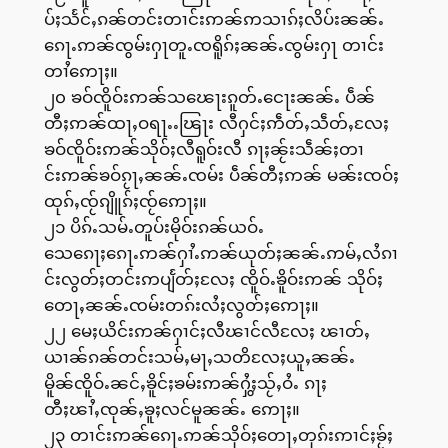
ပ်ႈသႅင်ႇၵၼ်တင်းတၢင်းဢၼ်ဢသၢၵ်ႈလိပ်းၼၼ်ႉ
ၵေႃႉဢၼ်ၸွမ်းႁႃတူႉၸရိူၵ်ႈၼၼ်ႉၸွမ်းႁႃ တၢင်း
တၢႆဢေႃႈ။
၂၀ ၶဝ်ၸိူဝ်းဢၼ်သၽေႃးၵူတ်ႉငေႃးၼၼ်ႉ ပဵၼ်
တီႈဢၼ်ထႃႇဝရႃႉႉၽြႃး လီႁင်ႈဢဵတ်ႇသဵတ်ႇလႄႈ
ၶဝ်ၸိူဝ်းဢၼ်သိုဝ်ႈလီရူဝ်းလီ ၵႃႈၼႂ်းသဵၼ်ႈတၢ
င်းဢၼ်ၶဝ်ၵႂႃႇၼၼ်ႉၸမ်း ပဵၼ်တီႈဢၼ် မၼ်းၸဝ်ႈ
ထုၵ်ႇၸႂ်ၵျိူၵ်ႈၸႂ်ဢေႃႈ။
၂၁ ပိၵ်ႉသမ်ႉတူပ်းမိုဝ်းၵၼ်ယဝ်ႉ
သေၵေႃႈၵေႃႉဢၼ်ႁၢႆႉဢၼ်ယုတ်ႈၼၼ်ႉဢမ်ႇလႆၵၢ
င်းလွတ်ႈတင်းဢပျႅတ်ႈလႄႈ ၸိူဝ်ႉၶိူဝ်းဢၼ် သိုဝ်ႈ
တေႃႇၼၼ်ႉၸမ်းတၵ်းလႆႈလွတ်ႈဢေႃႈ။
၂၂ မေႈယိင်းဢၼ်ႁၢင်ႈလီၽၢင်လီလႄႈ ၽၢတ်ႇ
ယၢၼ်ၵၼ်တင်းသမ်ႇမႃႇသတိလႄႈယူႇၼၼ်ႉ
မိူၼ်ၸိူဝ်ႉၼင်ႇၶိူင်ႈၶမ်းဢၼ်ႁွႆႈသႂ်ႇဝႆႉ ၵႃႈ
တီႈၽၢႆႇၸုၼ်ႇၶူႈလင်မူၼၼ်ႉ ဢေႃႈ။
၂၃ တၢင်းဢၼ်ၵေႃႉဢၼ်သိုဝ်ႈတေႃႇတုၵ်းဢၢင်ႈၶႂ်ႈ