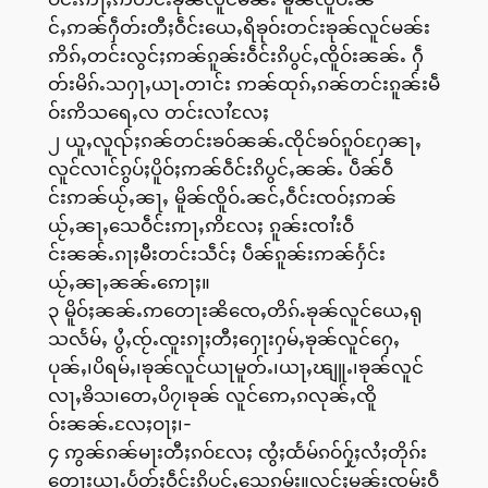
င်ႇဢၼ်ႁဵတ်းတီႈဝဵင်းယေႇရိၶုဝ်းတင်းၶုၼ်လူင်မၼ်း
ဢိၵ်ႇတင်းလွင်ႈဢၼ်ၵူၼ်းဝဵင်းၵိပွင်ႇၸိူဝ်းၼၼ်ႉ ႁဵ
တ်းမိၵ်ႉသႁႃႇယႃႉတၢင်း ဢၼ်ထုၵ်ႇၵၼ်တင်းၵူၼ်းမဵ
ဝ်းဢိသရေႇလ တင်းလၢႆလႄႈ
၂ ယူႇလူၺ်ႈၵၼ်တင်းၶဝ်ၼၼ်ႉၸိုင်ၶဝ်ၵူဝ်ႁႄၼႃႇ
လူင်လၢင်ၵွပ်ႈပိူဝ်ႈဢၼ်ဝဵင်းၵိပွင်ႇၼၼ်ႉ ပဵၼ်ဝဵ
င်းဢၼ်ယႂ်ႇၼႃႇ မိူၼ်ၸိူဝ်ႉၼင်ႇဝဵင်းၸဝ်ႈဢၼ်
ယႂ်ႇၼႃႇသေဝဵင်းဢႃႇဢိလႄႈ ၵူၼ်းၸၢႆးဝဵ
င်းၼၼ်ႉၵႃႈမီးတင်းသဵင်ႈ ပဵၼ်ၵူၼ်းဢၼ်ႁႅင်း
ယႂ်ႇၼႃႇၼၼ်ႉဢေႃႈ။
၃ မိူဝ်ႈၼၼ်ႉဢတေႃးၼိၸေႇတိၵ်ႉၶုၼ်လူင်ယေႇရု
သလႅမ်ႇ ပွႆႇၸႂ်ႉၸူးၵႃႈတီႈႁေႃးႁမ်ႇၶုၼ်လူင်ႁေႇ
ပုၼ်ႇ၊ပိရမ်ႇ၊ၶုၼ်လူင်ယႃမူတ်ႉ၊ယႃႇၽျူႉ၊ၶုၼ်လူင်
လႃႇၶိသ၊တေႇပိ၇၊ၶုၼ် လူင်ဢေႇၵလုၼ်ႇၸိူ
ဝ်းၼၼ်ႉလႄႈဝႃႈ၊-
၄ ဢွၼ်ၵၼ်မႃးတီႈၵဝ်လႄႈ ၸွႆႈထႅမ်ၵဝ်ႁႂ်ႈလႆႈတိုၵ်း
တေႃးယႃႉပႅတ်ႈဝဵင်းၵိပွင်ႇသေၵမ်း။လွင်ႈမၼ်းၸမ်းဝဵ