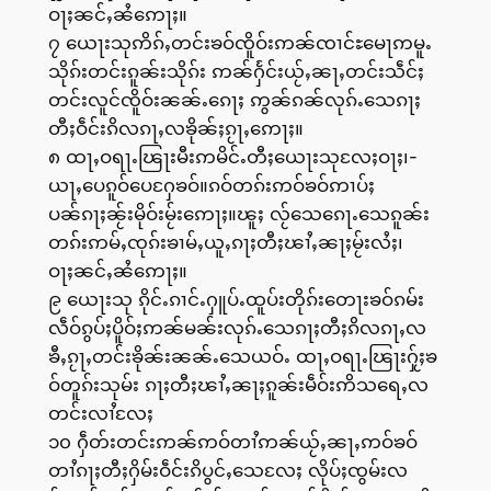
ဝႃႈၼင်ႇၼႆဢေႃႈ။
၇ ယေႃးသုဢိၵ်ႇတင်းၶဝ်ၸိူဝ်းဢၼ်ၸၢင်ႊမေႃဢမူႉ
သိုၵ်းတင်းၵူၼ်းသိုၵ်း ဢၼ်ႁႅင်းယႂ်ႇၼႃႇတင်းသဵင်ႈ
တင်းလူင်ၸိူဝ်းၼၼ်ႉၵေႃႈ ဢွၼ်ၵၼ်လုၵ်ႉသေၵႃႈ
တီႈဝဵင်းၵိလၵႃႇလၶိုၼ်ႈၵႂႃႇဢေႃႈ။
၈ ထႃႇဝရႃႉၽြႃးမီးဢမိင်ႉတီႈယေႃးသုလႄႈဝႃႈ၊-
ယႃႇပေၵူဝ်ပေႁႄၶဝ်။ၵဝ်တၵ်းဢဝ်ၶဝ်ဢၢပ်ႈ
ပၼ်ၵႃႈၼႂ်းမိုဝ်းမႂ်းဢေႃႈ။ၽူႈ လႂ်သေၵေႃႉသေၵူၼ်း
တၵ်းဢမ်ႇၸုၵ်းၶၢမ်ႇယူႇၵႃႈတီႈၽၢႆႇၼႃႈမႂ်းလႆႈ၊
ဝႃႈၼင်ႇၼႆဢေႃႈ။
၉ ယေႃးသု ၵိုင်ႉၵၢင်ႉႁူပ်ႉထူပ်းတိုၵ်းတေႃးၶဝ်ၵမ်း
လဵဝ်ၵွပ်ႈပိူဝ်ႈဢၼ်မၼ်းလုၵ်ႉသေၵႃႈတီႈၵိလၵႃႇလ
ၶီႇၵႂႃႇတင်းၶိုၼ်းၼၼ်ႉသေယဝ်ႉ ထႃႇဝရႃႉၽြႃးႁႂ်ႈၶ
ဝ်တူၵ်းသုမ်း ၵႃႈတီႈၽၢႆႇၼႃႈၵူၼ်းမဵဝ်းဢိသရေႇလ
တင်းလၢႆလႄႈ
၁၀ ႁဵတ်းတင်းဢၼ်ဢဝ်တၢႆဢၼ်ယႂ်ႇၼႃႇဢဝ်ၶဝ်
တၢႆၵႃႈတီႈႁိမ်းဝဵင်းၵိပွင်ႇသေလႄႈ လိုပ်ႈၸွမ်းလ