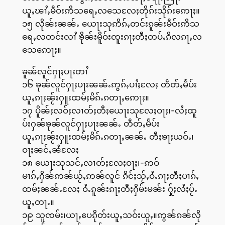
ယူႇၽၢႆႇမဵဝ်းဢိသရေႇလသေလႄႈတိုၵ်းသိုၵ်းဢေႃႈ။
၁၅ လိုၼ်းၼၼ်ႉ ယေႃးသုဢိၵ်ႇတင်းၵူၼ်းမဵဝ်းဢိသ
ရေႇလတင်းလၢႆ ၶိုၼ်းမိူဝ်းၸူးၵႃႈတီႈတပ်ႉၵိလၵႃႇလ
သေဢေႃႈ။
ၶူၼ်လူင်ႁႃႈပႃးတၢႆ
၁၆ ၶုၼ်လူင်ႁႃႈပႃးၼၼ်ႉဢွၵ်ႇပၢႆႈလႄႈ တဵတ်ႇမႅပ်း
ယူႇၵႃႈၼႂ်းႁူးထမ်ႈမိၵ်ႉၵတႃႇဢေႃႈ။
၁၇ ပိူၼ်ႈလဝ်ႈလၢတ်ႈတီႈယေႃးသုလႄႈဝႃႈ၊-လႆႈထူ
ပ်းႁၼ်ၶုၼ်လူင်ႁႃႈပႃးၼၼ်ႉ တဵတ်ႇမႅပ်း
ယူႇၵႃႈၼႂ်းႁူးထမ်ႈမိၵ်ႉၵတႃႇၼၼ်ႉ တီႈၶႃႈယဝ်ႉ၊
ဝႃႈၼင်ႇၼႆလႄႈ
၁၈ ယေႃးသုသင်ႇလၢတ်ႈလႄႈဝႃႈ၊-ဢဝ်
မၢၵ်ႇႁိၼ်ဢၼ်ယႂ်ႇဢၼ်လူင် ၵိင်ႈသႂ်ႇဝႆႉၵႃႈတီႈပၢၵ်ႇ
ထမ်ႈၼၼ်ႉလႄႈ ဝႆႉၵူၼ်းၵႃႈတီႈႁိမ်းမၼ်း ႁႂ်ႈလႆႈပႂ်ႉ
ယူႇတႃႉ။
၁၉ သူၸမ်း၊ယႃႇပေၵိုတ်းယူႇသဝ်းယူႇ။ဢွၼ်ၵၼ်လို