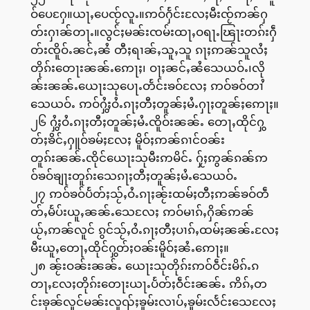
ဝ်ပေႁႄ။ယႃႇပေၸႂ်လူႉ။ဢဝ်ႁႅင်းလႄႈမီးၸႂ်ဢၼ်ႁ
တ်းႁၢၼ်တႃႉ။လွင်ႈမၼ်းၸမ်းထႃႇဝရႃႉၽြႃးတၵ်းႁဵ
တ်းၸိူဝ်ႉၼင်ႇၼႆ တီႈရၢၼ်ႇသူႇသူ ၵႃႈဢၼ်သူလႆႈ
တိုၵ်းတေႃးၼၼ်ႉဢေႃႈ၊ ဝႃႈၼင်ႇၼႆသေယဝ်ႉ၊လို
ၼ်းၼၼ်ႉယေႃးသုပေႃႉတႅင်းၶဝ်လႄႈ ဢဝ်ၶဝ်တၢႆ
သေယဝ်ႉ ဢဝ်ႁွႆႈဝႆႉၵႃႈတီႈတူၼ်ႈမႆႉႁႃႈတူၼ်ႈဢေႃႈ။
၂၆ ႁွႆႈဝႆႉၵႃႈတီႈတူၼ်ႈမႆႉၸိူဝ်းၼၼ်ႉ တေႃႇထိုင်ႁွ
တ်ႈၶိင်ႇႁူဝ်ၶမ်ႈလႄႈ မိူဝ်ႈဢၼ်ၵၢင်ဝၼ်း
တူၵ်းၼၼ်ႉၸိုင်ယေႃးသုမီးဢမိင်ႉ ႁႂ်ႈဢွၼ်ၵၼ်ဢ
ဝ်ၶဝ်ၶျႃးတူၵ်းသေၵႃႈတီႈတူၼ်ႈမႆႉသေယဝ်ႉ
၂၇ ဢဝ်ၶဝ်ပႅတ်ႈသႂ်ႇဝႆႉၵႃႈၼႂ်းထမ်ႈတီႈဢၼ်ၶဝ်တဵ
တ်ႇမႅပ်းယူႇၼၼ်ႉသေလႄႈ ဢဝ်မၢၵ်ႇႁိၼ်ဢၼ်
ယႂ်ႇဢၼ်လူင် ၵွင်သႂ်ႇဝႆႉၵႃႈတီႈပၢၵ်ႇထမ်ႈၼၼ်ႉလႄႈ
မီးယူႇတေႃႇထိုင်ႁွတ်ႈဝၼ်းမိူဝ်ႈၼႆႉဢေႃႈ။
၂၈ ၼႂ်းဝၼ်းၼၼ်ႉ ယေႃးသုတိုၵ်းဢဝ်ဝဵင်းမိၵ်ႉၵ
တႃႇလႄႈတိုၵ်းတေႃးယႃႉပႅတ်ႈဝဵင်းၼၼ်ႉ ဢိၵ်ႇတ
င်းၶုၼ်လူင်မၼ်းလူၺ်ႈၶူမ်းလၢပ်ႇၶူမ်းလႅင်းသေလႄႈ