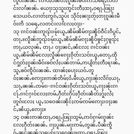
ၸိူဝ်းၼၼ်ႉ ဢၢပ်ႈပၼ်တီႈၵူၼ်းမဵဝ်းဢိသရေႇလတ
င်းလၢႆၼၼ်ႉ ယေႃးသုသူးတွင်းတီႈထႃႇဝရႃႉၽြႃး
သေယဝ်ႉလၢတ်ႈဢွၵ်ႇသူပ်း သိုဝ်ႈၼႃႈတႂ်ႈတႃၵူၼ်းမဵ
ဝ်းဢိ သရေႇလတင်းလၢႆလႄႈဝႃႈ၊-
၁၃ ၵၢင်ဝၼ်းဢူၺ်း၊မႂ်းယူႇၼိမ်ၼိမ်ၵႃႈၼိူဝ်ဝဵင်းၵိပွင်ႇ
တႃႉ။လိူၼ်ဢူၺ်း၊မႂ်းယူႇၼိမ်ၼိမ်ၵႃႈၼိူဝ်ၶူင်ႈႁူၺ်ႈ
ဢႃႇယလုၼ်ႇ တႃႉ၊ ဝႃႈၼင်ႇၼႆလႄႈ ၵၢင်ဝၼ်း
ယူႇၼိမ်ၼိမ်လႄႈလိူၼ်ၵေႃႈၵိုတ်းသဝ်းယူႇတေႃႇထို
င်ႁွတ်ႈၵူၼ်းမဵဝ်းၶဝ်လႆႈပၼ်တၢမ်ႇဢပျႅတ်ႈတီႈရၢၼ်ႇ
သူႇၶဝ်ၸိူဝ်းၼၼ်ႉ ထၢၼ်ႈပေႃးယဝ်ႉတူ
ဝ်ႈၼၼ်ႉဢေႃႈ။ဢၼ်တႅမ်ႈဝႆႉမီးယူႇၵႃႈၼႂ်းလိၵ်ႈယႃႇ
သႃႇၼၼ်ႉၸမ်း၊-ၵၢင်ဝၼ်းၵိုတ်းသဝ်းယူႇၵႃႈၼႂ်းၵၢ
ငႃ်ႉၵၢင်ႁၢဝ်လႄႈဢမ်ႇႁဵတ်းႁိပ်ႈႁဵတ်းၼႅတ်ႈႁႂ်ႈလႆႈ
တူၵ်းလႄႈ ယူႇသဝေၼ်းၼိုင်ႈၸမ်ၸမ်ဢေႃႈ၊ဝႃႈၼ
င်ႇၼႆယူႇဢေႃႈ။
၁၄ ဝၼ်းဢၼ်ထႃႇဝရႃႉၽြႃးထွမ်ႇဢဝ်ၵႂၢမ်းၵူၼ်း
လႄႈႁဵတ်းၼၼ်ႉ ၵႃႈပူၼ်ႉမႃးဢမ်ႇတွၼ်ႉပဵၼ်ၸိူ
ဝ်ႉၼင်ၼၼ်သပွေၵ်ႈသဝေၼ်း။ထႃႇဝရႃႉၽြႃး