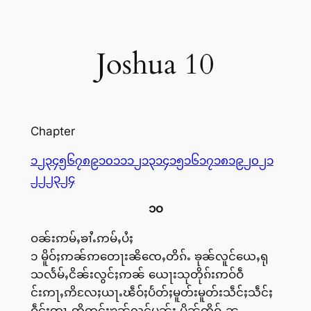
Joshua 10
Chapter
၁
၂
၃
၄
၅
၆
၇
၈
၉
၁၀
၁၁
၁၂
၁၃
၁၄
၁၅
၁၆
၁၇
၁၈
၁၉
၂၀
၂၁
၂၂
၂၃
၂၄
၁၀
ဝၼ်းဢမ်ႇၶၢႆႉဢမ်ႇပႆႈ
၁ မိူဝ်ႈဢၼ်ဢတေႃးၼိၸေႇတိၵ်ႉ ၶုၼ်လူင်ယေႇရု
သလႅမ်ႇငိၼ်းလွင်ႈဢၼ် ယေႃးသုတိုၵ်းဢဝ်ဝဵ
င်းဢႃႇဢိလႄႈယႃႉၽဵဝ်ႈပႅတ်ႈမူတ်းမူတ်းသဵင်ႈသဵင်ႈ
ဝဵင်းဢႃႇဢိတင်းၶုၼ်လူင်မၼ်း မိူၼ်ၸိူဝ်ႉၼ