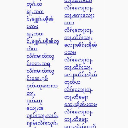
တႃႉၽိလိပ်ႉပိ
တုၵ်ႉထ
လိၵ်ႈဢေႃးဝႃႇ
ရႃႇၸဝၢ
တႃႉၵေႃးလေႃး
င်ႇၶျူၵ်ႉၽိုၼ်
သႄး
ပထမ
လိၵ်ႈဢေႃးဝႃႇ
ရႃႇၸဝၢ
တႃႉထိၵ်ႈသႃႇ
င်ႇၶျူၵ်ႉၽိုၼ်တု
လေႃးၼိၵ်ႈၽိုၼ်
တိယ
ပထမ
လိၵ်ႈမၢတ်ႈလွ
လိၵ်ႈဢေႃးဝႃႇ
င်ႈဢေႇၸရ
တႃႉထိၵ်ႈသႃႇ
လိၵ်ႈမၢတ်ႈလွ
လေႃးၼိၵ်ႈၽိုၼ်
င်ႈၼေႇႁမိ
တုတိယ
ဝုတ်ႉထုဢေးသ
လိၵ်ႈဢေႃးဝႃႇ
တႃႇ
တႃႉတိမေႃး
ဝုတ်ႉထု
သေႇၽိုၼ်ပထမ
ယေႃႇၽ
လိၵ်ႈဢေႃးဝႃႇ
ၵျၢမ်းသႃႇလၢမ်ႇ
တႃႉတိမေႃး
ၵျၢမ်းလိၵ်ႈသုၵ်ႉ
သေႇၽိုၼ်တုတိ