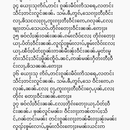
၃၄ ယေႃးသုဢိၵ်ႇတင်း ၵူၼ်းမဵဝ်းဢိသရေႇလတင်း
သဵင်ႈတင်းလူင်ၼၼ်ႉ သမ်ႉၶီႇဢွၵ်ႇသေၵႃႈတီႈဝဵင်း
လႃႇၶိသလႄႈၵႂႃႇၸူးၵႃႈတီႈဝဵင်းဢေႇၵလုၼ်ႇလႄႈ
ၶျႃးတပ်ႉသေယဝ်ႉတိုၵ်းတေႃးဝဵင်းၼၼ်ႉဢေႃႈ။
၃၅ ၶဝ်လႆႈၼႂ်းဝၼ်းၼၼ်ႉၵမ်းလဵဝ်လႄႈ တိုၵ်းတေႃး
ယႃႉပႅတ်ႈဝဵင်းၼၼ်ႉလူၺ်ႈၶူမ်းလၢပ်ႇၶူမ်းလႅဝ်းလႄႈ
ယႃႉၽဵဝ်ႈပႅတ်ႈၵူၼ်းဢၼ်မီးၼႂ်းဝဵင်းၼၼ်ႉမူတ်းမူ
တ်းသဵင်ႈသဵင်ႈမိူၼ်ၸိူဝ်ႉၼင်ႇဢၼ်မၼ်းႁဵတ်းတီႈဝဵ
င်းလႃႇၶိသၼၼ်ႉဢေႃႈ။
၃၆ ယေႃးသု ဢိၵ်ႇတင်းၵူၼ်းမဵဝ်းဢိသရေႇလတင်း
သဵင်ႈတင်းလူင်ၼၼ်ႉ သမ်ႉၶီႇဢွၵ်ႇသေ ဝဵင်းဢေႇၵ
လုၼ်ႇၼၼ်ႉလႄႈ ၵႂႃႇၸူးၵႃႈတီႈဝဵင်းႁေႇပုၼ်ႇလႄႈ
တိုၵ်း တေႃးဝဵင်းၼၼ်ႉဢေႃႈ။
၃၇ ၶဝ်လႆႈဝဵင်းၼၼ်ႉလႄႈတိုၵ်းတေႃးယႃႉပႅတ်ႈဝဵ
င်းၼၼ်ႉ၊ ၶုၼ်လူင်မၼ်း၊ ဝဵင်းၵႃႈဢၼ်ၸၢပ်ႈသႅ
င်ႇၵၼ်တင်းမၼ်း တင်းၵူၼ်းၵႃႈဢၼ်မီးၵႃႈၼႂ်းမၼ်း
လူၺ်ႈၶူမ်းလၢပ်ႇၶူမ်းလႅဝ်းဢေႃႈ။မၼ်းယင်းဢ