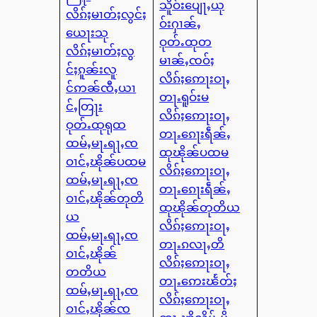
သိူဝ်းပျေႃႇယု
လိၵ်ႈမၢတ်ႈလွင်ႈ
ဝ်းႁၢၼ်ႇ
ယေႃးသု
ဝုတ်ႉထုတ
လိၵ်ႈမၢတ်ႈလွ
မၢၼ်ႇၸဝ်ႈ
င်ႈၵူၼ်းလူ
လိၵ်ႈဢေႃးဝႃႇ
င်ဢၼ်ၸီႇယၢ
တႃႉရူဝ်းမ
င်ႇတြႃး
လိၵ်ႈဢေႃးဝႃႇ
ဝုတ်ႉထုရုထ
တႃႉၵေႃးရဵၼ်ႇ
ထမ်ႇမႃႉရႃႇၸ
ထုၽိုၼ်ပထမ
ဝၢင်ႇၽိုၼ်ပထမ
လိၵ်ႈဢေႃးဝႃႇ
ထမ်ႇမႃႉရႃႇၸ
တႃႉၵေႃးရဵၼ်ႇ
ဝၢင်ႇၽိုၼ်တုတိ
ထုၽိုၼ်တုတိယ
ယ
လိၵ်ႈဢေႃးဝႃႇ
ထမ်ႇမႃႉရႃႇၸ
တႃႉၵလႃႇတိ
ဝၢင်ႇၽိုၼ်
လိၵ်ႈဢေႃးဝႃႇ
တတိယ
တႃႉဢေးၽႅတ်ႈ
ထမ်ႇမႃႉရႃႇၸ
လိၵ်ႈဢေႃးဝႃႇ
ဝၢင်ႇၽိုၼ်ၸ