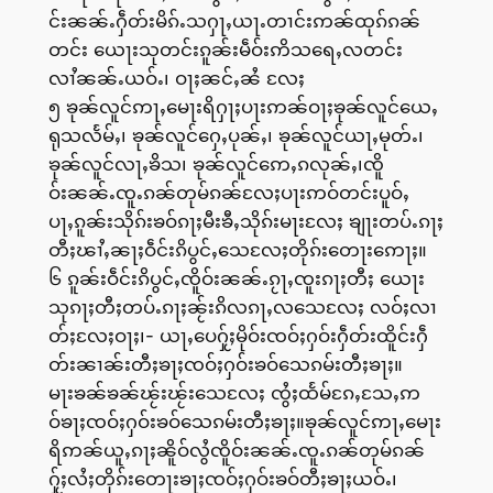
င်းၼၼ်ႉႁဵတ်းမိၵ်ႉသႁႃႇယႃႉတၢင်းဢၼ်ထုၵ်ၵၼ်
တင်း ယေႃးသုတင်းၵူၼ်းမဵဝ်းဢိသရေႇလတင်း
လၢႆၼၼ်ႉယဝ်ႉ၊ ဝႃႈၼင်ႇၼႆ လႄႈ
၅ ၶုၼ်လူင်ဢႃႇမေႃးရိႁႃႈပႃးဢၼ်ဝႃႈၶုၼ်လူင်ယေႇ
ရုသလႅမ်ႇ၊ ၶုၼ်လူင်ႁေႇပုၼ်ႇ၊ ၶုၼ်လူင်ယႃႇမုတ်ႉ၊
ၶုၼ်လူင်လႃႇၶိသ၊ ၶုၼ်လူင်ဢေႇၵလုၼ်ႇ၊ၸိူ
ဝ်းၼၼ်ႉၸူႉၵၼ်တုမ်ၵၼ်လႄႈပႃးဢဝ်တင်းပူဝ်ႇ
ပႃႇၵူၼ်းသိုၵ်းၶဝ်ၵႃႈမီးၶီႇသိုၵ်းမႃးလႄႈ ၶျႃးတပ်ႉၵႃႈ
တီႈၽၢႆႇၼႃႈဝဵင်းၵိပွင်ႇသေလႄႈတိုၵ်းတေႃးဢေႃႈ။
၆ ၵူၼ်းဝဵင်းၵိပွင်ႇၸိူဝ်းၼၼ်ႉၵႂႃႇၸူးၵႃႈတီႈ ယေႃး
သုၵႃႈတီႈတပ်ႉၵႃႈၼႂ်းၵိလၵႃႇလသေလႄႈ လဝ်ႈလၢ
တ်ႈလႄႈဝႃႈ၊- ယႃႇပေႁႂ်ႈမိုဝ်းၸဝ်ႈႁဝ်းႁဵတ်းထိူင်းႁဵ
တ်းၼၢၼ်းတီႈၶႃႈၸဝ်ႈႁဝ်းၶဝ်သေၵမ်းတီႈၶႃႈ။
မႃးၶၼ်ၶၼ်ၽႂ်းၽႂ်းသေလႄႈ ၸွႆႈထႅမ်ၵႄႇသႄႇဢ
ဝ်ၶႃႈၸဝ်ႈႁဝ်းၶဝ်သေၵမ်းတီႈၶႃႈ။ၶုၼ်လူင်ဢႃႇမေႃး
ရိဢၼ်ယူႇၵႃႈၼိူဝ်လွႆၸိူဝ်းၼၼ်ႉၸူႉၵၼ်တုမ်ၵၼ်
ႁႂ်ႈလႆႈတိုၵ်းတေႃးၶႃႈၸဝ်ႈႁဝ်းၶဝ်တီႈၶႃႈယဝ်ႉ၊