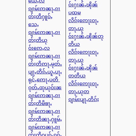
ယေႇလ
ဝ်းႁၢၼ်ႇၽိုၼ်
ၵျၢမ်းဢၼႃႇၵၢ
ပထမ
တ်ႈတိႁူဝ်ႇ
လိၵ်ႈဢေႃးဝႃႇ
သေႇ
တႃႉယု
ၵျၢမ်းဢၼႃႇၵၢ
ဝ်းႁၢၼ်ႇၽိုၼ်တု
တ်ႈတိယု
တိယ
ဝ်းဢေႇလ
လိၵ်ႈဢေႃးဝႃႇ
ၵျၢမ်းဢၼႃႇၵၢ
တႃႉယု
တ်ႈတိဢႃႇမုတ်ႉ
ဝ်းႁၢၼ်ႇၽိုၼ်
ပျႃႇတိၵ်ႉယူႇပႃႇ
တတိယ
ရုင်ႇဢေႃႇပတိ
လိၵ်ႈဢေႃးဝႃႇ
ဝုတ်ႉထုယုဝ်းၼ
တႃႉယုတ
ၵျၢမ်းဢၼႃႇၵၢ
ၵျၢမ်းပျႃႇတိၵ်ႈ
တ်ႈတိမိၶႃႇ
ၵျၢမ်းဢၼႃႇၵၢ
တ်ႈတိၼႃႇႁူမ်ႇ
ၵျၢမ်းဢၼႃႇၵၢ
တ်ႈတိႁပၵ်ႉၵုၵ်ႉ