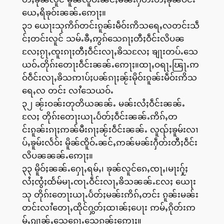
ယေႇရိၶုဝ်းၼၼ်ႉဢေႃႈ။
၃၁ ယေႃးသုဢိၵ်တင်းၵူၼ်းမဵဝ်းဢိသရေႇလတင်းသဵ
င်ႈတင်းလူင် သမ်ႉၶီႇဢွၵ်သေၵႃႈတီႈဝဵင်းလိပၼ
လႄႈၵႂႃႇၸူးၵႃႈတီႈဝဵင်းလႃႇၶိသလႄႈ ၶျႃးတပ်ႉသေ
ယဝ်ႉတိုၵ်းတေႃးဝဵင်းၼၼ်ႉဢေႃႈ။ထႃႇဝရႃႉၽြႃႉဢ
ဝ်ဝဵင်းလႃႇၶိသဢၢပ်ႈပၼ်ၵႃႈၼႂ်းမိုဝ်းၵူၼ်းမဵဝ်းဢိသ
ရေႇလ တင်း လၢႆသေယဝ်ႉ
၃၂ ၼႂ်းဝၼ်းတုတိယၼၼ်ႉ မၼ်းလႆႈဝဵင်းၼၼ်ႉ
လႄႈ တိုၵ်းတေႃးယႃႉပႅတ်ႈဝဵင်းၼၼ်ႉဢိၵ်ႇတ
င်းၵူၼ်းၵႃႈဢၼ်မီးၵႃႈၼႂ်းဝဵင်းၼၼ်ႉ လူၺ်ႈၶူမ်းလၢ
ပ်ႇၶူမ်းလႅဝ်း မိူၼ်ၸိူဝ်ႉၼင်ႇဢၼ်မၼ်းႁဵတ်းတီႈဝဵင်း
လိပၼၼၼ်ႉဢေႃႈ။
၃၃ မိူဝ်ႈၼၼ်ႉႁေႃႇရမ်ႇ၊ ၶုၼ်လူင်ၵေႇၸႃႇ၊မႃးႁႂ်ႈ
လႆႈၸွႆႈထႅမ်မႃႉၸႃႉဝဵင်းလႃႇၶိသၼၼ်ႉလႄႈ ယေႃး
သု တိုၵ်းတေႃးယႃႉပႅတ်ႈမၼ်းဢိၵ်ႇတင်း ၵူၼ်းမၼ်း
တင်းလၢႆတေႃႇထိုင်ႁွတ်ႈထၢၼ်ႈပေႃး ဢမ်ႇၵိုတ်းဢ
မ်ႇၵျၢၼ်ႇသေၵေႃႉသေၵူၼ်းဢေႃႈ။