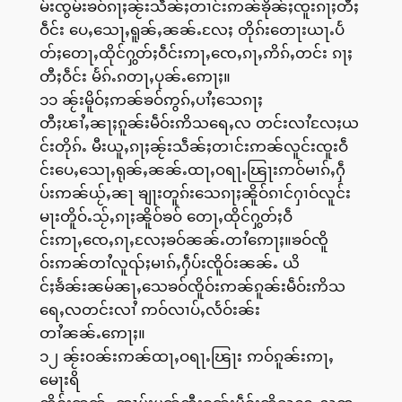
မ်းၸွမ်းၶဝ်ၵႃႈၼႂ်းသဵၼ်ႈတၢင်းဢၼ်ၶိုၼ်ႈၸူးၵႃႈတီႈ
ဝဵင်း ပေႇသေႃႇရူၼ်ႇၼၼ်ႉလႄႈ တိုၵ်းတေႃးယႃႉပႅ
တ်ႈတေႃႇထိုင်ႁွတ်ႈဝဵင်းဢႃႇၸေႇၵႃႇဢိၵ်ႇတင်း ၵႃႈ
တီႈဝဵင်း မႅၵ်ႉၵတႃႇပုၼ်ႉဢေႃႈ။
၁၁ ၼႂ်းမိူဝ်ႈဢၼ်ၶဝ်ဢွၵ်ႇပၢႆႈသေၵႃႈ
တီႈၽၢႆႇၼႃႈၵူၼ်းမဵဝ်းဢိသရေႇလ တင်းလၢႆလႄႈယ
င်းတိုၵ်ႉ မီးယူႇၵႃႈၼႂ်းသဵၼ်ႈတၢင်းဢၼ်လူင်းၸူးဝဵ
င်းပေႇသေႃႇရုၼ်ႇၼၼ်ႉထႃႇဝရႃႉၽြႃးဢဝ်မၢၵ်ႇႁဵ
ပ်းဢၼ်ယႂ်ႇၼႃ ၶျႃးတူၵ်းသေၵႃႈၼိူဝ်ၵၢင်ႁၢဝ်လူင်း
မႃးတိူဝ်ႉသႂ်ႇၵႃႈၼိူဝ်ၶဝ် တေႃႇထိုင်ႁွတ်ႈဝဵ
င်းဢႃႇၸေႇၵႃႇလႄႈၶဝ်ၼၼ်ႉတၢႆဢေႃႈ။ၶဝ်ၸိူ
ဝ်းဢၼ်တၢႆလူၺ်ႈမၢၵ်ႇႁဵပ်းၸိူဝ်းၼၼ်ႉ ယိ
င်ႈၶႅၼ်းၼမ်ၼႃႇသေၶဝ်ၸိူဝ်းဢၼ်ၵူၼ်းမဵဝ်းဢိသ
ရေႇလတင်းလၢႆ ဢဝ်လၢပ်ႇလႅဝ်းၼ်း
တၢႆၼၼ်ႉဢေႃႈ။
၁၂ ၼႂ်းဝၼ်းဢၼ်ထႃႇဝရႃႉၽြႃး ဢဝ်ၵူၼ်းဢႃႇ
မေႃးရိ