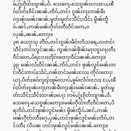
မ်ႇႁႂ်ႈၵိုတ်းၵျၢၼ်ႇဝႆႉ သေၵေႃႉသေၵူၼ်းလႄႈပႄႇၽဵ
ဝ်ႈပႅတ်ႈဝဵင်းၼၼ်ႉဢိၵ်ႇတင်း ၵူၼ်းၵႃႈဢၼ်မီး
ၵႃႈၼႂ်းမၼ်းၼၼ်ႉမူတ်းမူတ်းသဵင်ႈသဵင်ႈ မိူၼ်ၸိူ
ဝ်ႉၼင်ႇဢၼ်မၼ်းႁဵတ်းတီႈဝဵင်းဢေႇၵ
လုၼ်ႇၼၼ်ႉဢေႃႈ။
၃၈ ယေႃးသု ဢိၵ်ႇတင်းၵူၼ်းမဵဝ်းဢိသရေႇလတင်း
သဵင်ႈတင်းလူင်ၼၼ်ႉ ဢွၼ်ၵၼ်ၶိုၼ်းမႃးၸူးၵႃႈတီႈ
ဝဵင်းတေႇပိရလႄႈတိုၵ်းတေႃးဝဵင်းၼၼ်ႉဢေႃႈ။
၃၉ မၼ်းလႆႈဝဵင်းၼၼ်ႉဢိၵ်ႇတင်း ၶုၼ်လူင်မၼ်းတ
င်းဝဵင်းၸၢပ်ႈသႅင်ႇၵၼ်တင်းမၼ်းလႄႈ တိုၵ်းတေႃး
ယႃႉပႅတ်ႈၶဝ်လူၺ်ႈၶူမ်းလၢပ်ႇၶူမ်းလႅဝ်းလႄႈ ပႄႇၽဵ
ဝ်ႈပႅတ်ႈၵူၼ်းၵႃႈဢၼ်မီးၵႃႈၼႂ်းမၼ်းၼၼ်ႉ မူတ်းမူ
တ်းသဵင်ႈသဵင်ႈထၢၼ်ႈပေႃး ဢမ်ႇႁႂ်ႈၵိုတ်းၵျၢၼ်ႇဝႆႉ
သေၵေႃႉသေၵူၼ်းဢေႃႈ။မၼ်းႁဵတ်းတီႈဝဵင်းတေႇပိ
ရဢိၵ်ႇတင်းၶုၼ်လူင်မၼ်း မိူၼ်ၸိူဝ်ႉၼင်ႇဢၼ်
မၼ်းႁဵတ်းတီႈႁေႇပုၼ်ႇတင်းၶုၼ်လူင်မၼ်းဢိၵ်ႇတ
င်းတီႈ လိပၼ တင်းၶုၼ်လူင်မၼ်းၼၼ်ႉဢေႃႈ။