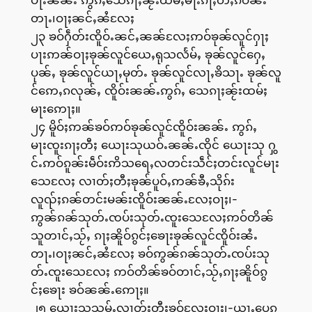
တႃႉ၊ဝႃႈၼင်ႇၼႆလႄႈ
၂၃ ၶဝ်ႁဵတ်းၸိူဝ်ႉၼင်ႇၼၼ်လႄႈဢဝ်ၶုၼ်လူင်ႁႃႈ
ပႃးဢၼ်ဝႃႈၶုၼ်လူင်ယေႇရုသလႅမ်ႇ ၶုၼ်လူင်ႁေႇ
ပုၼ်ႇ ၶုၼ်လူင်ယႃႇမုတ်ႉ ၶုၼ်လူင်လႃႇၶိသႃႉ ၶုၼ်လူ
င်ဢေႇၵလုၼ်ႇ ၸိူဝ်းၼၼ်ႉဢွၵ်ႇ သေၵႃႈၼႂ်းထမ်ႈ
မႃးဢေႃႈ။
၂၄ မိူဝ်ႈဢၼ်ၶဝ်ဢဝ်ၶုၼ်လူင်ၸိူဝ်းၼၼ်ႉ ဢွၵ်ႇ
မႃးၸူးၵႃႈတီႈ ယေႃးသုယဝ်ႉၼၼ်ႉၸိုင် ယေႃးသု ႁွ
င်ႉဢဝ်ၵူၼ်းမဵဝ်းဢိသရေႇလတင်းသဵင်ႈတင်းလူင်မႃး
သေလႄႈ လၢတ်ႈတီႈၶုၼ်ပူဝ်ႇဢၼ်ၶီႇသိုၵ်း
လူၺ်ႈၵၼ်တင်းမၼ်းၸိူဝ်းၼၼ်ႉလႄႈဝႃႈ၊-
ဢွၼ်ၵၼ်သုတ်ႉၸပ်းသုတ်ႉၸူးသေလႄႈဢဝ်တိၼ်
သူတၢင်ႇသႂ်ႇ ၵႃႈၼိူဝ်ၵွင်ႈၶေႃးၶုၼ်လူင်ၸိူဝ်းၼႆႉ
တႃႉ၊ဝႃႈၼင်ႇၼႆလႄႈ ၶဝ်ဢွၼ်ၵၼ်သုတ်ႉၸပ်းသု
တ်ႉၸူးသေလႄႈ ဢဝ်တိၼ်ၶဝ်တၢင်ႇသႂ်ႇၵႃႈၼိူဝ်ၵွ
င်ႈၶေႃး ၶဝ်ၼၼ်ႉဢေႃႈ။
၂၅ ယေႃးသုသမ်ႉလၢတ်ႈတီႈၶဝ်လႄႈဝႃႈ၊-ယႃႇပေၵူ