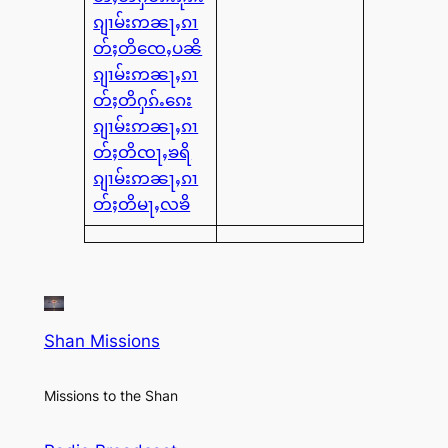
ၵျၢမ်းဢၼႃႇၵၢ
တ်ႈတိၸေႇပၼိ
ၵျၢမ်းဢၼႃႇၵၢ
တ်ႈတိႁၵ်ႉၵေး
ၵျၢမ်းဢၼႃႇၵၢ
တ်ႈတိၸႃႇၶရိ
ၵျၢမ်းဢၼႃႇၵၢ
တ်ႈတိမႃႇလၶိ
Shan Missions
Missions to the Shan