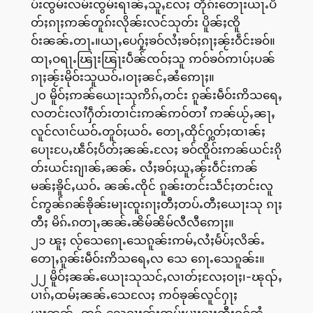
ပ်းၸွမ်းလမ်းၸွမ်းရၢၼ်ႇသူႇလႄႈ တိုၵ်းတေႃးယႃႉပႅ
တ်ႈၵႃႈဢၼ်တူၵ်းလိုၼ်းလင်သုတ်း ပိူၼ်ႈၸိူ
ဝ်းၼၼ်ႉတႃႉ။ယႃႇပေႁႂ်ႈၶဝ်လႆႈၶဝ်ႈၵႃႈၼႂ်းဝဵင်းၶဝ်။
ထႃႇဝရႃႉၽြႃးၽြႃးပဵၼ်ၸဝ်ႈသူ ဢဝ်ၶဝ်ဢၢပ်ႈပၼ်
ၵႃႈၼႂ်းမိုဝ်းသူယဝ်ႉ၊ဝႃႈၼင်ႇၼႆဢေႃႈ။
၂၀ မိူဝ်ႈဢၼ်ယေႃးသုဢိၵ်ႇတင်း ၵူၼ်းမဵဝ်းဢိသရေႇ
လတင်းလၢႆႁဵတ်းတၢင်းဢၼ်ဢဝ်တၢႆ ဢၼ်ယႂ်ႇၼႃႇ
လူင်လၢင်ယဝ်ႉတူဝ်ႈယဝ်ႉ တေႃႇထိုင်ႁွတ်ႈထၢၼ်ႈ
ပေႃးပႄႇၽဵဝ်ႈပႅတ်ႈၼၼ်ႉလႄႈ ၶဝ်ၸိူဝ်းဢၼ်ယင်းၵို
တ်းယင်းၵျၢၼ်ႇၼၼ်ႉ လႆႈၶဝ်ႈယူႇၼႂ်းဝဵင်းဢၼ်
မၼ်ႈၶိူင်ႇယဝ်ႉ ၼၼ်ႉၸိုင် ၵူၼ်းတင်းသဵင်ႈတင်းလူ
င်ဢွၼ်ၵၼ်ၶိုၼ်းမႃးၸူးၵႃႈတီႈတပ်ႉတီႈယေႃးသု ၵႃႈ
တီႈ မိၵ်ႉၵတႃႇၼၼ်ႉၼိမ်ၼိမ်လီလီဢေႃႈ။
၂၁ ၽူႈ လႂ်သေၵေႃႉသေၵူၼ်းဢမ်ႇလႆႈမႅပ်ႈလိၼ်ႉ
တေႃႇၵူၼ်းမဵဝ်းဢိသရေႇလ သေ ၵေႃႉသေၵူၼ်း။
၂၂ မိူဝ်ႈၼၼ်ႉယေႃးသုသင်ႇလၢတ်ႈလႄႈဝႃႈ၊-ၽုၺ်ႇ
ပၢၵ်ႇထမ်ႈၼၼ်ႉသေလႄႈ ဢဝ်ၶုၼ်လူင်ႁႃႈ
ပႃးၼၼ်ႉ ဢွၵ်ႇသေၵႃႈၼႂ်းထမ်ႈမႃးၵႃႈတီႈၵဝ်ၼႆႉ