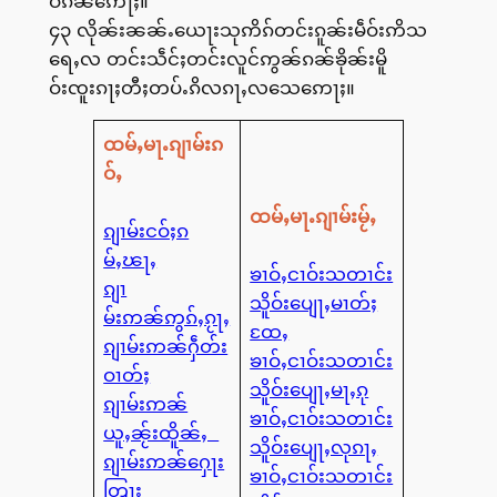
ဝ်ၵၼ်ဢေႃႈ။
၄၃ လိုၼ်းၼၼ်ႉယေႃးသုဢိၵ်တင်းၵူၼ်းမဵဝ်းဢိသ
ရေႇလ တင်းသဵင်ႈတင်းလူင်ဢွၼ်ၵၼ်ၶိုၼ်းမိူ
ဝ်းၸူးၵႃႈတီႈတပ်ႉၵိလၵႃႇလသေဢေႃႈ။
ထမ်ႇမႃႉၵျၢမ်းၵ
ဝ်ႇ
ထမ်ႇမႃႉၵျၢမ်းမႂ်ႇ
ၵျၢမ်းငဝ်ႈၵ
မ်ႇၽႃႇ
ၶၢဝ်ႇငၢဝ်းသတၢင်း
ၵျၢ
သိူဝ်းပျေႃႇမၢတ်ႈ
မ်းဢၼ်ဢွၵ်ႇၵႂႃႇ
ထႄႇ
ၵျၢမ်းဢၼ်ႁဵတ်း
ၶၢဝ်ႇငၢဝ်းသတၢင်း
ဝၢတ်ႈ
သိူဝ်းပျေႃႇမႃႇၵု
ၵျၢမ်းဢၼ်
ၶၢဝ်ႇငၢဝ်းသတၢင်း
ယူႇၼႂ်းထိူၼ်ႇ
သိူဝ်းပျေႃႇလုၵႃႇ
ၵျၢမ်းဢၼ်ႁေႃး
ၶၢဝ်ႇငၢဝ်းသတၢင်း
တြႃး