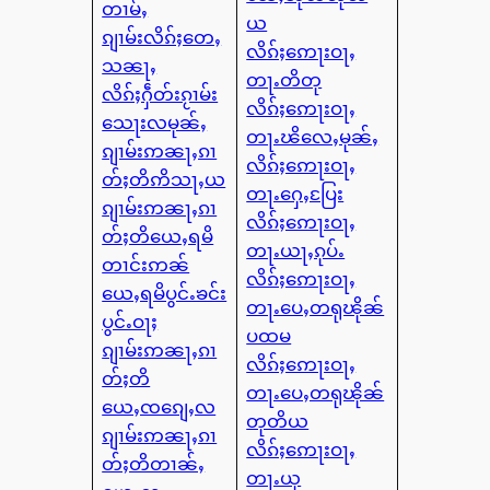
တၢမ်ႇ
ယ
ၵျၢမ်းလိၵ်ႈတေႇ
လိၵ်ႈဢေႃးဝႃႇ
သၼႃႇ
တႃႉတိတု
လိၵ်ႈႁဵတ်းၵႂၢမ်း
လိၵ်ႈဢေႃးဝႃႇ
သေႃးလမုၼ်ႇ
တႃႉၽိလေႇမုၼ်ႇ
ၵျၢမ်းဢၼႃႇၵၢ
လိၵ်ႈဢေႃးဝႃႇ
တ်ႈတိဢိသႃႇယ
တႃႉႁေႇပြႄး
ၵျၢမ်းဢၼႃႇၵၢ
လိၵ်ႈဢေႃးဝႃႇ
တ်ႈတိယေႇရမိ
တႃႉယႃႇၵုပ်ႉ
တၢင်းဢၼ်
လိၵ်ႈဢေႃးဝႃႇ
ယေႇရမိပွင်ႉၶင်း
တႃႉပေႇတရုၽိုၼ်
ပွင်ႉဝႃႈ
ပထမ
ၵျၢမ်းဢၼႃႇၵၢ
လိၵ်ႈဢေႃးဝႃႇ
တ်ႈတိ
တႃႉပေႇတရုၽိုၼ်
ယေႇၸၵျေႇလ
တုတိယ
ၵျၢမ်းဢၼႃႇၵၢ
လိၵ်ႈဢေႃးဝႃႇ
တ်ႈတိတၢၼ်ႇ
တႃႉယု