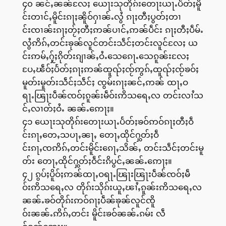
၄၀ ၼင်ႇၼၼ်လႄႈ ယေႃးသုတိုၵ်းတေႃးယႃႉပႅတ်ႈမိူ
င်းတၢင်ႇမိူင်းၵႃႈၼိူဝ်ႁၢၼ်ႉလွႆ ၵႃႈတီႈပွတ်ႈတၢ
င်းၸၢၼ်းၵႃႈတႂ်ႈတီႈဢၼ်ပၢင်ႇဢၼ်ပဵင်း ၵႃႈတီႈပဵမ်ႉ
လွႆဢိၵ်ႇတင်းၶုၼ်လူင်တင်းသဵင်ႈတင်းလူင်လႄႈ ယ
င်းဢမ်ႇႁႂ်ႈၵိုတ်းၵျၢၼ်ႇဝႆႉသေၵေႃႉသေၵူၼ်းလႄႈ
ပႄႇၽဵဝ်ႈပႅတ်ႈၵႃႈဢၼ်ထူၺ်ႈၸႂ်ဢွၵ်ႇထူၺ်ႈၸႂ်ၶဝ်ႈ
မူတ်းမူတ်းသဵင်ႈသဵင်ႈ ၸွမ်းၵႃႈၼင်ႇဢၼ် ထႃႇဝ
ရႃႉၽြႃးပဵၼ်ၸဝ်ႈၵူၼ်းမဵဝ်းဢိသရေႇလ တင်းလၢႆသ
င်ႇလၢတ်ႈဝႆႉ ၼၼ်ႉဢေႃႈ။
၄၁ ယေႃးသုတိုၵ်းတေႃးယႃႉပႅတ်ႈၶဝ်ဢဝ်ၵႃႈတီႈဝဵ
င်းၵႃႇတေႇသပႃႇၼႃႇ တေႃႇထိုင်ႁွတ်ႈဝဵ
င်းၵႃႇၸဢိၵ်ႇတင်းမိူင်းၵေႃႇသိၼ်ႇ တင်းသဵင်ႈတင်းမူ
တ်း တေႃႇထိုင်ႁွတ်ႈဝဵင်းၵိပွင်ႇၼၼ်ႉဢေႃႈ။
၄၂ ၵွပ်ႈပိူဝ်ႈဢၼ်ထႃႇဝရႃႉၽြႃးၽြႃးပဵၼ်ၸဝ်ႈမဵ
ဝ်းဢိသရေႇလ တိုၵ်းသိုၵ်းယူႇၽၢႆႇၵူၼ်းဢိသရေႇလ
ၼၼ်ႉၶဝ်တိုၵ်းဢဝ်ၵႃႈပဵၼ်ၶုၼ်လူင်ၸိူ
ဝ်းၼၼ်ႉဢိၵ်ႇတင်း မိူင်းၶဝ်ၼၼ်ႉၵမ်း လဵ