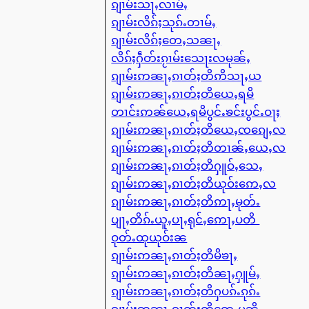
ၵျၢမ်းသႃႇလၢမ်ႇ
ၵျၢမ်းလိၵ်ႈသုၵ်ႉတၢမ်ႇ
ၵျၢမ်းလိၵ်ႈတေႇသၼႃႇ
လိၵ်ႈႁဵတ်းၵႂၢမ်းသေႃးလမုၼ်ႇ
ၵျၢမ်းဢၼႃႇၵၢတ်ႈတိဢိသႃႇယ
ၵျၢမ်းဢၼႃႇၵၢတ်ႈတိယေႇရမိ
တၢင်းဢၼ်ယေႇရမိပွင်ႉၶင်းပွင်ႉဝႃႈ
ၵျၢမ်းဢၼႃႇၵၢတ်ႈတိယေႇၸၵျေႇလ
ၵျၢမ်းဢၼႃႇၵၢတ်ႈတိတၢၼ်ႇယေႇလ
ၵျၢမ်းဢၼႃႇၵၢတ်ႈတိႁူဝ်ႇသေႇ
ၵျၢမ်းဢၼႃႇၵၢတ်ႈတိယုဝ်းဢေႇလ
ၵျၢမ်းဢၼႃႇၵၢတ်ႈတိဢႃႇမုတ်ႉ
ပျႃႇတိၵ်ႉယူႇပႃႇရုင်ႇဢေႃႇပတိ
ဝုတ်ႉထုယုဝ်းၼ
ၵျၢမ်းဢၼႃႇၵၢတ်ႈတိမိၶႃႇ
ၵျၢမ်းဢၼႃႇၵၢတ်ႈတိၼႃႇႁူမ်ႇ
ၵျၢမ်းဢၼႃႇၵၢတ်ႈတိႁပၵ်ႉၵုၵ်ႉ