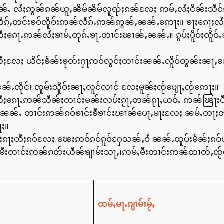
ၼၼ်ႉ လႆႈဢွၼ်ၵၼ်ယူႇၼိမ်ၼိမ်လူၺ်ႈၵၼ်လႄႈ ဢမ်ႇလႆႈငိၼ်းသဵင်ၵ
ဢိၵ်ႇတင်းၶဝ်ၸိူဝ်းဢၼ်လဵၵ်ႉဢၼ်ဢွၼ်ႇၼၼ်ႉဢေႃႈ။ ၶႃႈၵေႃႈလႆႈ
်းတီႈၵေႃႉဢၼ်လႆႈၶၢမ်ႇတုၵ်ႉၶႃႉတၢင်းၽၢၼ်ႇၼၼ်ႉ။ ၵွပ်ႈပိူဝ်ႈၸိ
ႆႈလႄႈ ယိင်ႈၶႅၼ်းၶုတ်းႁႃဢဝ်လွင်ႈတၢင်းၼၼ်ႉလိူဝ်တွၼ်းၼႃႇ
ၼ်ႉၸိုင်၊ ၸူမ်းသိူဝ်းၼႃႇလူင်လၢင် လႄႈမူၼ်ႈၸႂ်ပျေႃႇၸႂ်ဢေႃႈ။
င်းတီႈၵေႃႉဢၼ်သဵၼ်ႈတၢင်းမၼ်းလပ်းၵႂႃႇတၼ်ၵႂႃႇယဝ်ႉ ဢၼ်ၽြႃးပ
းယူႇၼၼ်ႉ တၢင်းဢၼ်ၵဝ်ၶၢင်းၶီၶၢင်းၽၢၼ်ပေႃႇမႃးလႄႈ ၼမ်ႉတႃႈတၢ
ႃႈ။
ႃးၵႃႈတီႈၵဝ်လႄႈ ၽေးဢဝ်ၵဝ်ၵူဝ်ႁႄသၼ်ႇဝႆ ၼၼ်ႉထူပ်းမႅၼ်ႈၵဝ်
ီးတၢင်းဢၼ်ၵတ်းယဵၼ်ၶျၢမ်းသႃႇ၊ဢမ်ႇမီးတၢင်းဢၼ်ထၢတ်ႇၸႂ်ယ
ထမ်ႇမႃႉၵျၢမ်းမႂ်ႇ