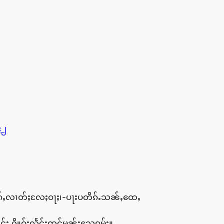
၄၂
်မွၵ်ႇလၢတ်ႈလႄႈဝႃႈ၊-ပႃးပတိၵ်ႉသၼ်ႇထေႇ
း ႁိူဝ်ႈလႅင်းထွင်မၼ်းသေၵမ်း။