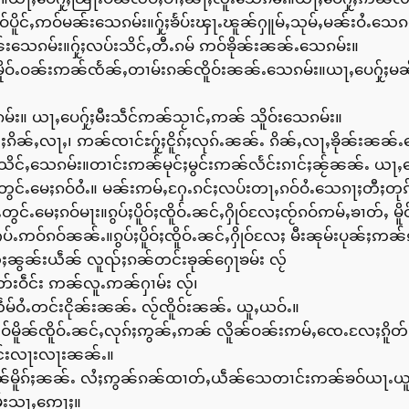
ဝ်ပိူင်ႇဢဝ်မၼ်းသေၵမ်း။ႁႂ်ႈၶႅပ်းၾႃႉၽူၼ်ႁူမ်ႇသုမ်ႇမၼ်းဝႆႉသေၵမ
သေၵမ်း။ႁႂ်ႈလပ်းသိင်ႇတီႉၵမ် ဢဝ်ၶိုၼ်းၼၼ်ႉသေၵမ်း။
မိူဝ်ႉဝၼ်းဢၼ်ၸႅၼ်ႇတၢမ်းၵၼ်ၸိူဝ်းၼၼ်ႉသေၵမ်း။ယႃႇပေႁႂ်ႈမ
း။ ယႃႇပေႁႂ်ႈမီးသဵင်ဢၼ်သႂၢင်ႇဢၼ် သိူဝ်းသေၵမ်း။
းလႄႈၵိၼ်ႇလႃႇ၊ ဢၼ်ၸၢင်ႊႁႂ်ႈငိူၵ်ႈလုၵ်ႉၼၼ်ႉ ၵိၼ်ႇလႃႇၶိုၼ်းၼၼ်
်းသိင်ႇသေၵမ်း။တၢင်းဢၼ်မုင်ႈမွင်းဢၼ်လႅင်းၵၢင်ႈၼႂ်ၼၼ်ႉ ယႃႇပ
တွင်ႉမေႈၵဝ်ဝႆႉ။ မၼ်းဢမ်ႇႁႄႉၵင်ႈလပ်းတႃႇၵဝ်ဝႆႉသေၵႃႈတီႈတ
ၵ်ႇတွင်ႉမေႈၵဝ်မႃး။ၵွပ်ႈပိူဝ်ႈၸိူဝ်ႉၼင်ႇႁိုဝ်လႄႈၸႂ်ၵဝ်ဢမ်ႇၶၢတ်ႇ
းႁပ်ႉဢဝ်ၵဝ်ၼၼ်ႉ။ၵွပ်ႈပိူဝ်ႈၸိူဝ်ႉၼင်ႇႁိုဝ်လႄႈ မီးၼုမ်းပုၼ်ႈဢ
ႆႈၼွၼ်းယဵၼ် လူၺ်ႈၵၼ်တင်းၶုၼ်ႁေႃၶမ်း လႂ်
တ်းဝဵင်း ဢၼ်လူႉဢၼ်ႁၢမ်း လႂ်၊
မ်ဝႆႉတင်းငိုၼ်းၼၼ်ႉ လႂ်ၸိူဝ်းၼၼ်ႉ ယူႇယဝ်ႉ။
မိူၼ်ၸိူဝ်ႉၼင်ႇလုၵ်ႈဢွၼ်ႇဢၼ် လိူၼ်ဝၼ်းဢမ်ႇၸေႉလႄႈၵိူတ်
ႅင်းလႃးလႃးၼၼ်ႉ။
ႉဢၼ်မိူၵ်ႈၼၼ်ႉ လႆႈဢွၼ်ၵၼ်ထၢတ်ႇယဵၼ်သေတၢင်းဢၼ်ၶဝ်ယႃႉယူ
မ်းသႃႇဢေႃႈ။