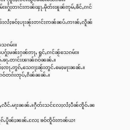
်း။ႁႂ်ႈတၢင်းဢၼ်ၾႃႉမိုတ်းၽူၼ်ဢုမ်ႇၶိင်ႇၵၢင်
ၼ်းလႆႈၶဝ်ႈပႃးၼႂ်းတၢင်းဢၼ်ၼပ်ႉဢၢၼ်ႇလိူၼ်
ႉသေၵမ်း။
ေႁႂ်ႈမၼ်းႁၼ်ဢႃႇ ရူင်ႇၵၢင်ၼႂ်သေၵမ်း။
ုၵ်ႉၶႃႉတၢင်းၽၢၼ်ၵဝ်ၼၼ်ႉ။
 မိူဝ်ႈၸႃႉဢွၵ်ႇသေၵႃႈၼႂ်းတွင်ႉမေႈမႃးၼၼ်ႉ။
ၼ်ၵဝ်တၵ်းၸုပ်ႇၵိၼ်ၼၼ်ႉ။
ႇလဵင်ႉမႃးၼၼ်ႉ။ႁဵတ်းသင်လႄႈလႆႈပဵၼ်ၸိူဝ်ႉၼ
ၵ်ႉပိူၼ်ႈၼၼ်ႉလႄႈ ၶဝ်ၸိူဝ်းဢၼ်ယၢ