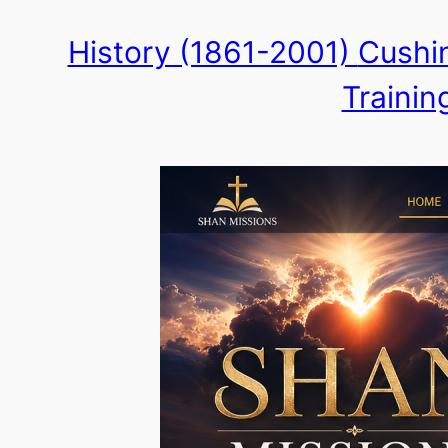
Skip
History (1861-2001)
Cushin
to
Trainin
content