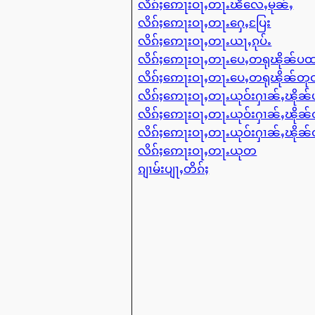
လိၵ်ႈဢေႃးဝႃႇတႃႉၽိလေႇမုၼ်ႇ
လိၵ်ႈဢေႃးဝႃႇတႃႉႁေႇပြႄး
လိၵ်ႈဢေႃးဝႃႇတႃႉယႃႇၵုပ်ႉ
လိၵ်ႈဢေႃးဝႃႇတႃႉပေႇတရုၽိုၼ်ပ
လိၵ်ႈဢေႃးဝႃႇတႃႉပေႇတရုၽိုၼ်တ
လိၵ်ႈဢေႃးဝႃႇတႃႉယုဝ်းႁၢၼ်ႇၽို
လိၵ်ႈဢေႃးဝႃႇတႃႉယုဝ်းႁၢၼ်ႇၽို
လိၵ်ႈဢေႃးဝႃႇတႃႉယုဝ်းႁၢၼ်ႇၽို
လိၵ်ႈဢေႃးဝႃႇတႃႉယုတ
ၵျၢမ်းပျႃႇတိၵ်ႈ