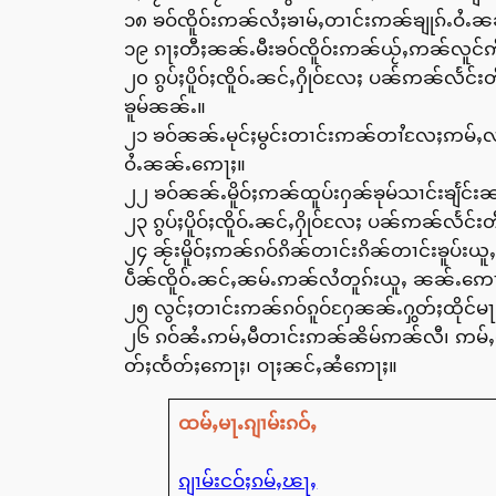
၁၈ ၶဝ်ၸိူဝ်းဢၼ်လႆႈၶၢမ်ႇတၢင်းဢၼ်ၶျုၵ်ႉဝႆႉ
၁၉ ၵႃႈတီႈၼၼ်ႉမီးၶဝ်ၸိူဝ်းဢၼ်ယႂ်ႇဢၼ်လူင်
၂၀ ၵွပ်ႈပိူဝ်ႈၸိူဝ်ႉၼင်ႇႁိုဝ်လႄႈ ပၼ်ဢၼ်လႅင
ၶူမ်ၼၼ်ႉ။
၂၁ ၶဝ်ၼၼ်ႉမုင်ႈမွင်းတၢင်းဢၼ်တၢႆလႄႈဢမ်ႇလ
ဝႆႉၼၼ်ႉဢေႃႈ။
၂၂ ၶဝ်ၼၼ်ႉမိူဝ်ႈဢၼ်ထူပ်းႁၼ်ၶုမ်သၢင်းၶျႅင်းၼ
၂၃ ၵွပ်ႈပိူဝ်ႈၸိူဝ်ႉၼင်ႇႁိုဝ်လႄႈ ပၼ်ဢၼ်လႅ
၂၄ ၼႂ်းမိူဝ်ႈဢၼ်ၵဝ်ၵိၼ်တၢင်းၵိၼ်တၢင်းၶူပ်
ပဵၼ်ၸိူဝ်ႉၼင်ႇၼမ်ႉဢၼ်လႆတူၵ်းယူႇ ၼၼ်ႉဢေ
၂၅ လွင်ႈတၢင်းဢၼ်ၵဝ်ၵူဝ်ႁႄၼၼ်ႉႁွတ်ႈထိုင်မ
၂၆ ၵဝ်ၼႆႉဢမ်ႇမီတၢင်းဢၼ်ၼိမ်ဢၼ်လီ၊ ဢမ်ႇမ
တ်ႈၸႅတ်ႈဢေႃႈ၊ ဝႃႈၼင်ႇၼႆဢေႃႈ။
ထမ်ႇမႃႉၵျၢမ်းၵဝ်ႇ
ၵျၢမ်းငဝ်ႈၵမ်ႇၽႃႇ