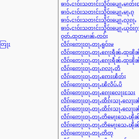
ၶၢဝ်ႇငၢဝ်းသတၢင်းသိူဝ်းပျေႃႇမၢတ်
ၶၢဝ်ႇငၢဝ်းသတၢင်းသိူဝ်းပျေႃႇမႃႇၵု
ၶၢဝ်ႇငၢဝ်းသတၢင်းသိူဝ်းပျေႃႇလုၵႃႇ
ၶၢဝ်ႇငၢဝ်းသတၢင်းသိူဝ်းပျေႃႇယုဝ်းႁ
ဝုတ်ႉထုတမၢၼ်ႇၸဝ်ႈ
ႇတြႃး
လိၵ်ႈဢေႃးဝႃႇတႃႉရူဝ်းမ
လိၵ်ႈဢေႃးဝႃႇတႃႉၵေႃးရဵၼ်ႇထုၽိ
လိၵ်ႈဢေႃးဝႃႇတႃႉၵေႃးရဵၼ်ႇထုၽိ
လိၵ်ႈဢေႃးဝႃႇတႃႉၵလႃႇတိ
လိၵ်ႈဢေႃးဝႃႇတႃႉဢေးၽႅတ်ႈ
လိၵ်ႈဢေႃးဝႃႇတႃႉၽိလိပ်ႉပိ
လိၵ်ႈဢေႃးဝႃႇတႃႉၵေႃးလေႃးသႄး
လိၵ်ႈဢေႃးဝႃႇတႃႉထိၵ်ႈသႃႇလေႃးၼ
လိၵ်ႈဢေႃးဝႃႇတႃႉထိၵ်ႈသႃႇလေႃးၼ
လိၵ်ႈဢေႃးဝႃႇတႃႉတိမေႃးသေႇၽို
လိၵ်ႈဢေႃးဝႃႇတႃႉတိမေႃးသေႇၽို
လိၵ်ႈဢေႃးဝႃႇတႃႉတိတု