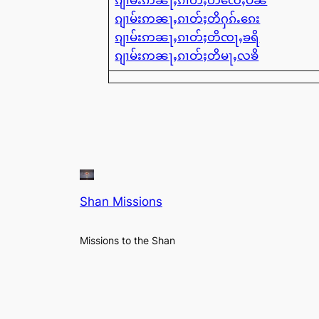
ၵျၢမ်းဢၼႃႇၵၢတ်ႈတိၸေႇပၼိ
ၵျၢမ်းဢၼႃႇၵၢတ်ႈတိႁၵ်ႉၵေး
ၵျၢမ်းဢၼႃႇၵၢတ်ႈတိၸႃႇၶရိ
ၵျၢမ်းဢၼႃႇၵၢတ်ႈတိမႃႇလၶိ
Shan Missions
Missions to the Shan