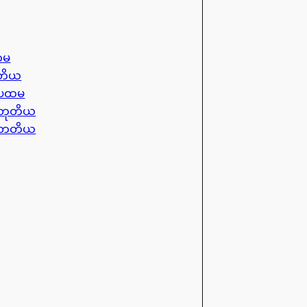
ထမ
ုတိယ
ၼ်ပထမ
ၼ်တုတိယ
ၼ်တတိယ