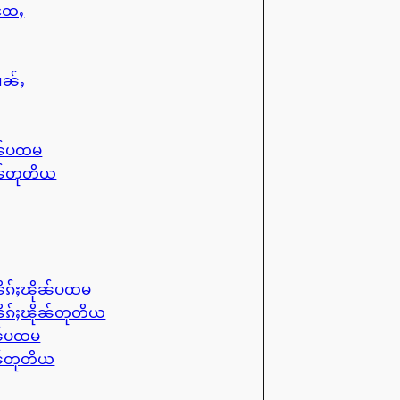
ႈထႄႇ
ၢၼ်ႇ
ုၼ်ပထမ
ုၼ်တုတိယ
ိၵ်ႈၽိုၼ်ပထမ
ိၵ်ႈၽိုၼ်တုတိယ
ၼ်ပထမ
ၼ်တုတိယ