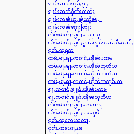
ၵျၢမ်းဢၼ်ဢွၵ်ႇၵႂႃႇ
ၵျၢမ်းဢၼ်ႁဵတ်းဝၢတ်ႈ
ၵျၢမ်းဢၼ်ယူႇၼႂ်းထိူၼ်ႇ
ၵျၢမ်းဢၼ်ႁေႃးတြႃး
လိၵ်ႈမၢတ်ႈလွင်ႈယေႃးသု
လိၵ်ႈမၢတ်ႈလွင်ႈၵူၼ်းလူင်ဢၼ်ၸီႇယၢင်
ဝုတ်ႉထုရုထ
ထမ်ႇမႃႉရႃႇၸဝၢင်ႇၽိုၼ်ပထမ
ထမ်ႇမႃႉရႃႇၸဝၢင်ႇၽိုၼ်တုတိယ
ထမ်ႇမႃႉရႃႇၸဝၢင်ႇၽိုၼ်တတိယ
ထမ်ႇမႃႉရႃႇၸဝၢင်ႇၽိုၼ်ၸတုၵ်ႉထ
ရႃႇၸဝၢင်ႇၶျူၵ်ႉၽိုၼ်ပထမ
ရႃႇၸဝၢင်ႇၶျူၵ်ႉၽိုၼ်တုတိယ
လိၵ်ႈမၢတ်ႈလွင်ႈဢေႇၸရ
လိၵ်ႈမၢတ်ႈလွင်ႈၼေႇႁမိ
ဝုတ်ႉထုဢေးသတႃႇ
ဝုတ်ႉထုယေႃႇၽ