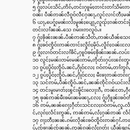
၅ ႁႂ်ႈလပ်းသိင်ႇဢိၵ်ႇတင်းႁူမ်ႈတၢင်းတၢႆသိမ်းဢ
ဝၼ်း ပဵၼ်ဢၼ်လီၵူဝ်လီႁႄၼႃႇလူင်လၢင်တီႈမၼ်း
၆ ယႃႇပေႁႂ်ႈမၼ်းလႆႈမူၼ်ႈပျေႃႇလူၺ်ႈၵၼ်တင်း
တင်းလၢႆၼၼ်ႉသေ ၵမ်း။ဢလူဝ်ႉ။
၇ ႁႂ်ႈၶိုၼ်းၼၼ်ႉပဵၼ်ဢၼ်သဵတ်ႇဢၼ်ယဵၼ်သေၵမ်
၈ ႁႂ်ႈၶဝ်ၸိူဝ်းဢၼ်ၸၢင်ႊလိူၵ်ႈမိုဝ်ႉလိူၵ်ႈဝၼ်
၉ ႁႂ်ႈလၢဝ်တင်းလၢႆၶိင်ႇႁူဝ်ၶမ်ႈၶိုၼ်းၼၼ်ႉလပ
၁၀ လွင်ႈမၼ်းၸမ်းမၼ်းဢမ်ႇဢိုတ်းႁပ်းၽၵ်းတူ
၁၁ ၵွပ်ႈပိူဝ်ႈၸိူဝ်ႉၼင်ႇႁိုဝ်လႄႈ ၵဝ်ဢမ်ႇတၢႆဢွ
၁၂ ၵွပ်ႈပိူဝ်ႈၸိူဝ်ႉၼင်ႇႁိုဝ်လႄႈ မီးၶႃဢၼ်တၵ်
၁၃ သင်ဢမ်ႇပဵၼ်ၸိူဝ်ႉၼင်ႇၼၼ်ၸိုင်ၵဝ်ယင်းလ
၁၄ တင်းမူးမၢတ်ႈၽွင်းမိူင်းလေႃးၵီႇ ဢၼ်တႄႇႁဵ
၁၅ ၶုၼ်ဢၼ်မီးၶမ်းၼမ်ၼႃႇလႄႈ ႁႂ်ႈႁိူၼ်းၶဝ်တဵ
၁၆ ဢမ်ႇၼၼ်ၵေႃႈႁဵတ်းသင်လႄႈၵဝ်ဢမ်ႇလူႉလႅဝ်
င်ႇလုၵ်ႈလႅင်ႊဢွၼ်ႇ ဢၼ်ဢမ်ႇလႆႈႁၼ်ဢၼ် လ
၁၇ ၵႃႈတီႈၼၼ်ႉၵမ်းလိုၼ်းၶဝ်ၸိူဝ်းဢၼ်ႁၢႆ
ပ်ႇၸႂ်ၶၢၼ်ၸႂ်ၼၼ်ႉဢွၼ်ၵၼ်လႆႈၵတ်း ယဵၼ်ၶျၢ