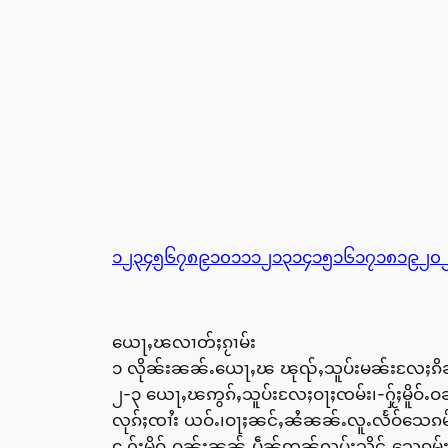
၁
၂
၃
၄
၅
၆
၇
၈
၉
၁၀
၁၁
၁၂
၁၃
၁၄
၁၅
၁၆
၁၇
၁၈
၁၉
၂၀
ယေႃႇၽလၢတ်ႈၵႂၢမ်း
၁ လိုၼ်းၼၼ်ႉယေႃႇၽ ၽုၺ်ႇသူပ်းမၼ်းလႄႈၵိၼ်
၂-၃ ယေႃႇၽဢွၵ်ႇသူပ်းလႄႈဝႃႈၸမ်း၊-ႁႂ်ႈမိူဝ်ႉ
လုၵ်ႈၸၢႆး ယဝ်ႉ၊ဝႃႈၼင်ႇၼႆၼၼ်ႉလူႉလႅဝ်သေၵမ
၄ ႁႂ်ႈမိူဝ်ႉဝၼ်းၼၼ်ႉပဵၼ်ဢၼ်လပ်းသိင်ႇသေၵမ်