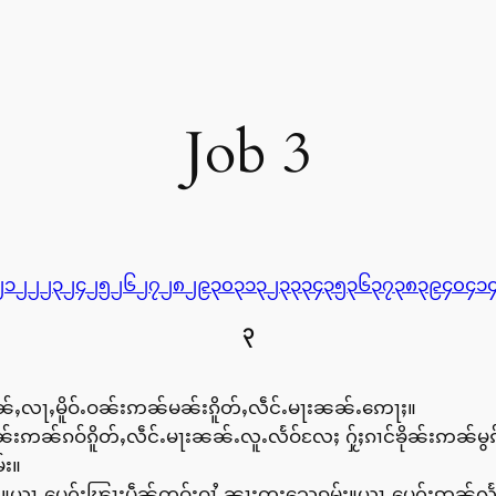
Job 3
၂၁
၂၂
၂၃
၂၄
၂၅
၂၆
၂၇
၂၈
၂၉
၃၀
၃၁
၃၂
၃၃
၃၄
၃၅
၃၆
၃၇
၃၈
၃၉
၄၀
၄၁
၃
ႇလႃႇမိူဝ်ႉဝၼ်းဢၼ်မၼ်းၵိူတ်ႇလဵင်ႉမႃးၼၼ်ႉဢေႃႈ။
ဝၼ်းဢၼ်ၵဝ်ၵိူတ်ႇလဵင်ႉမႃးၼၼ်ႉလူႉလႅဝ်လႄႈ ႁႂ်ႈၵၢင်ၶိုၼ်းဢၼ
်း။
း။ယႃႇပေႁႂ်ႈၽြႃးပဵၼ်ၸဝ်ႈဝၢႆႇၼႃႈၸူးသေၵမ်း။ယႃႇပေႁႂ်ႈဢၼ်လႅင်