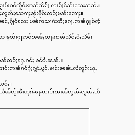
ႂၢမ်းၶဝ်ၸိူဝ်းဢၼ်ၼိၵ်ႈ ၸၢၵ်ႈငႅၼ်းသေးၼၼ်ႉ။
လွတ်ႈသေၵႃႈၼႂ်းမိုဝ်းၸဝ်ႈမၼ်းဢေႃႈ။
ူဝ်ႉၼင်ႇႁိုဝ်လႄႈ ပၼ်ဢသၢၵ်ႈတီႈၵေႃႉဢၼ်ႁူဝ်ၸႂ်
သေ ၶုတ်းႁႃဢဝ်ၽၼ်ႇတႃႇဢၼ်သိူင်ႇဝႆႉသိမ်း
ဵၼ်ၸဝ်ႈႁႄႉၵင်ႈ ၶင်ဝႆႉၼၼ်ႉ။
င်းဢၼ်ၵဝ်ႁႆႈႁွင်ႉပွင်ႉၶၢင်းၼၼ်ႉလႆတူၵ်းယူႇ
ယဝ်ႉ။
ဵၼ်ၸႂ်။မီးတုၵ်ႉၶႃႉတၢင်းၽၢၼ်လွၼ်ႉလွၼ်ႉၸႅ