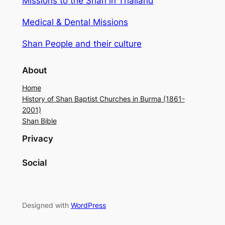
Missions to the Shan in Thailand
Medical & Dental Missions
Shan People and their culture
About
Home
History of Shan Baptist Churches in Burma (1861-
2001)
Shan Bible
Privacy
Social
Designed with
WordPress