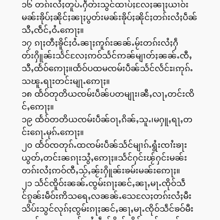
၁၆ တၵ်းလႆႈတူပ်ႉႁဵတ်းသွင်ထၢပ်ႈလႄႈၼႃႈယၢဝ်း
မၼ်းၶိုပ်ႈၼိုင်ႈၼႃႈပွတ်းမၼ်းၶိုပ်ႈၼိုင်ႈတၵ်းလႆႈပဵၼ်
သီႇၸဵင်ႇဝႆႉဢေႃႈ။
၁၇ ၵႃႈတီႈၶိူင်ႈဝႆႉၼႃႈဢူၵ်းၼၼ်ႉမႂ်းတၵ်းလႆႈႁဵ
တ်းႁိူၼ်းသႅင်လႄႈဢဝ်သႅင်ဢၼ်မျၢတ်ႈၼၼ်ႉၸီႇ
သီႇထႅဝ်ဢေႃႈ။ထႅဝ်ပထမၸမ်းပဵၼ်သႅင်လႅင်ႊ၊ဢုၵ်ႉ
သၽူႉရႃးတင်းမျႃႉဢေႃႈ။
၁၈ ထႅဝ်တုတိယၸမ်းပဵၼ်ပတမျႃး၊ၼီႇလႃႇတင်းၸိ
င်ႇဢေႃႈ။
၁၉ ထႅဝ်တတိယၸမ်းပဵၼ်ဝႃႇၵိၼ်ႇသူႉ၊မႁူႇရႃႇတ
င်းၵေႃႉမုၵ်ႉဢေႃႈ။
၂၀ ထႅဝ်ၸတုၵ်ႉထၸမ်းပဵၼ်သႅင်မျၢၵ်ႉရွႆးၸၢႆးၶႃး
ယွတ်ႇတင်းၼၵႃးသွႆႇဢေႃႈ။သႅင်ႁင်းၽႂ်ႁင်းမၼ်း
တၵ်းလႆႈဢဝ်ၸီႇသႂ်ႇၼႂ်းႁိူၼ်းၶမ်းမၼ်းဢေႃႈ။
၂၁ သႅင်ၸိူဝ်းၼၼ်ႉၸွမ်းၵႃႈၼင်ႇၼႃႇမႃႉၸိုဝ်သဵ
င်ၵူၼ်းမဵဝ်းဢိသရေႇလၼၼ်ႉသေလႄႈတၵ်းလႆႈမီး
သိပ်းသွင်လုၵ်ႈၸွမ်းၵႃႈၼင်ႇၼႃႇမႃႉၸိုဝ်သဵင်ၶဝ်မီး