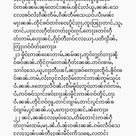
ဝ်ဢၼ်ၼမ်ႉၼူမ်းတင်းၼမ်ႉၽိုင်ႈလႆယူႇၼၼ်ႉသေ
လႄႈၶဝ်လႆႈၵိၼ်ဢိမ်ႇၵိၼ်တဵမ်သေယဝ်ႉ၊ပီးမၼ်း
မႃးၼၼ်ႉၸိုင်ၶဝ်တၵ်းဝေႈပိူင်ႈၵႂႃႇၸူးၽြႃးတၢင်ႇသူႇ
တၢင်ႇပႃးလႄႈႁဵတ်းဝၢတ်ႈၵူဝ်းၵႂၢႆႇဢေႃႈ။တၵ်းႁဵ
တ်းဢမ်ႇပေႃးၼင်ႇႁိုဝ်တီႈၵဝ်လႄႈယႃႉပတိၺိၼ်ႇ
တြႃးၵဝ်ပႅတ်ႈဢေႃႈ။
၂၁ မိူဝ်ႈဢၼ်ၽေးတၢမ်ႇၼမ်ၼႃႇတူၵ်းႁွတ်ႈၵႃႈၼိူ
ဝ်ၶဝ်ၼၼ်ႉၸိုင်ၵႂၢမ်းဢၼ်ႁဵတ်းၼၼ်ႉတၵ်းၶၢမ်ႇ
သၢၵ်ႈသေႇယူႇၵႃႈတီႈၽၢႆႇၼႃႈၶဝ်ဢေႃႈ။ၸိူဝ်ႉၶိူဝ်းၶ
ဝ်ၼၼ်ႉဢမ်ႇလႆႈလူင်လႆႈလိုမ်းတၢင်းဢၼ်ဢူမ်သူပ်း
ဝႆႉၼၼ်ႉ။တေႃႈလဵဝ်ၼႆႉၸဵမ်မိူဝ်ႈၸူဝ်ႈဢၼ်ၵဝ်ဢမ်ႇ
ပႆႇဢဝ်ၶဝ်သႂၢင်းၶဝ်ႈၵႃႈၼႂ်းမိူင်းဢၼ်ၵဝ်တိူင်ႇဝႃႈ
ဝႆႉၼၼ်ႉၸိုင်ၵဝ်ႁူႉတၢင်းၵျၢမ်ႇတၢင်းပွင်ဢၼ်ၶ
ဝ်ၵျၢမ်ႇပွင်ၼၼ်ႉယူႇဢေႃႈ၊ဝႃႈၼင်ႇၼႆဢေႃႈ။
၂၂ ၼင်ႇၼၼ်လႄႈမုဝ်းသေႇတႅမ်ႈတၢင်းဢၼ်ႁဵ
တ်းၵႂၢမ်းထမ်ႇမႃႉၼႆႉဝႆႉၼႂ်းဝၼ်းၼၼ်ႉၵမ်းလဵဝ်သေ
လႄႈသွၼ်ပၼ်တီႈၵူၼ်းမဵဝ်းဢိသရေႇလတင်း