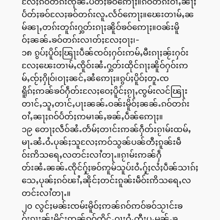
လႄႈၵဝ်တၵ်းၸုၼ်ႉပႅတ်ႈၶဝ်ဢေႃႈ။ၵဝ်တၵ်းဝၢႆႇၼႃႈ
ပႅတ်ႈၶဝ်လႄႈၶဝ်တၵ်းလူႉလႅဝ်ဢေႃႈ။ၽေးတၢမ်ႇၼ
မ်ၼႃႇတၵ်းတူၵ်းႁွတ်းၵႃႈၼိူဝ်ၶဝ်ဢေႃႈ။ဝၼ်းမိူ
ဝ်ႈၼၼ်ႉၶဝ်တၵ်းလၢတ်ႈလႄႈဝႃႈ၊-
၁၈ ၵွပ်ႈပိူဝ်ႈၽြႃးပဵၼ်ၸဝ်ႈႁဝ်းဢမ်ႇမီးၵႃႈၼႂ်းႁဝ်း
လႄႈၽေးတၢမ်ႇၸိူဝ်းၼႆႉႁွတ်းထိုင်ၵႃႈၼိူဝ်ႁဝ်းဢ
မ်ႇၸႂ်ႈႁိုဝ်၊ဝႃႈၼင်ႇၼႆဢေႃႈ။ၵွပ်ႈပိူဝ်ႈတူႉၸ
ရိူၵ်ႈဢၼ်ၶဝ်ႁဵတ်းလႄႈဝေႈပိူင်ႈၵႂႃႇၸွမ်းလင်ၽြႃး
တၢင်ႇသူႇတၢင်ႇပႃးၼၼ်ႉဝၼ်းမိူဝ်ႈၼၼ်ႉၵဝ်တၵ်း
ဝၢႆႇၼႃႈၵဝ်ပႅတ်ႈဢမၢၼ်ႇၶၼ်ႇပဵၼ်ဢေႃႈ။
၁၉ တေႃႈလဵဝ်ၼႆႉတႅမ်ႈတၢင်းဢၼ်ႁဵတ်းၵႂၢမ်းထမ်ႇ
မႃႉၼႆႉဝႆႉပုၼ်ႈသူလႄႈဢဝ်သွၼ်ပၼ်တီႈၵူၼ်းမဵ
ဝ်းဢိသရေႇလတင်းလၢႆတႃႉ။ၵႂၢမ်းဢၼ်ႁဵ
တ်းၼႆႉၼၼ်ႉၸိုင်ႁႂ်ႈၶဝ်ဢူမ်သူပ်းဝႆႉႁႂ်ႈလႆႈပဵၼ်သၢၵ်ႈ
သေႇပုၼ်ႈၵဝ်ၽၢႆႇၼိုင်ႈတင်းၵူၼ်းမဵဝ်းဢိသရေႇလ
တင်းလၢႆတႃႉ။
၂၀ လွင်ႈမၼ်းၸမ်းမိူဝ်ႈဢၼ်ၵဝ်ဢဝ်ၶဝ်သႂၢင်းၶ
ဝ်ႈၵႃႈၼႂ်းမိူင်းဢၼ်ၵဝ်တိူင်ႇဝႃႈဝႆႉတီႈပူႇမွၼ်ႇၶ