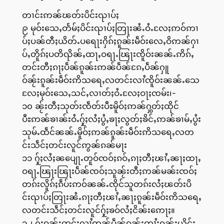
တၢင်းဢၼ်ၽတ်းပိင်းၺၢပ်ႈ
၉ မုဝ်းသေႇတႅမ်ႈပိင်းၺၢပ်ႈတြႃးၼႆႉဝႆႉလႄႈဢဝ်ဢၢ
ပ်ႈပၼ်တီႈယိတ်ႉပရေႃးႁိၵ်ႈၵူၼ်းမဵဝ်းလေႇဝိဢၼ်ႁၢ
ပ်ႇတိူၵ်ႈပတိၺိၼ်ႇထႃႇဝရႃႉၽြႃးၸိူဝ်းၼၼ်ႉဢိၵ်ႇ
တင်းတီႈၵႃႈပဵၼ်ၵူၼ်းဢၼ်ပဵၼ်ၵႄႇပဵၼ်ႁူ
ဝ်ၼႂ်းၵူၼ်းမဵဝ်းဢိသရေႇလတင်းလၢႆၸိူဝ်းၼၼ်ႉသေ
လႄႈမုဝ်းသေႇသင်ႇလၢတ်ႈဝႆႉလႄႈဝႃႈၸမ်း၊-
၁၀ ၼႂ်းတီႈသုတ်းၸဵတ်းပီႊမိူဝ်ႈဢၼ်ႁွတ်ႈထိုင်
ပီႊဢၼ်ၶၢၼ်းဝႆႉႁႂ်ႈလႆႈပွႆႇၶႃႈလွတ်ႈၶိင်ႇဢၼ်ၶၢမ်ႇပွႆး
သုမ်ႉထဵင်ၼၼ်ႉမိူဝ်ႈဢၼ်ၵူၼ်းမဵဝ်းဢိသရေႇလတ
င်းသဵင်ႈတင်းလူင်ဢွၼ်ၵၼ်မႃး
၁၁ ႁႂ်ႈလႆႈၼပျေႃႉတူဝ်ၸဝ်ႈၵဝ်ႇၵႃႈတီႈၽၢႆႇၼႃႈထႃႇ
ဝရႃႉၽြႃးၽြႃးပဵၼ်ၸဝ်ႈသူၼႂ်းတီႈဢၼ်မၼ်းၸဝ်ႈ
တၵ်းလိူၵ်ႈၵဵပ်းဢဝ်ၼၼ်ႉၸိုင်သူတၵ်းလႆႈၽတ်းပိ
င်းၺၢပ်ႈတြႃးၼႆႉၵႃႈတီႈၽၢႆႇၼႃႈၵူၼ်းမဵဝ်းဢိသရေႇ
လတင်းသဵင်ႈတင်းလူင်ႁႂ်ႈၶဝ်လႆႈငိၼ်းဢေႃႈ။
၁၂ ႁႂ်ႈၵူၼ်းတင်းလၢႆဢၼ်ပဵၼ်ၵူၼ်းၸၢႆးၵူၼ်းယိင်း