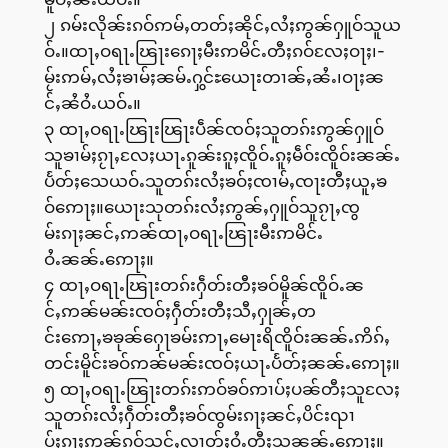
၂ ၵမ်းလိုၼ်းၵဝ်ဢမ်ႇတတ်ႈၼိုင်ႇလႆႈဢွၼ်ႁူဝ်သူယ
ဝ်ႉ။ထႃႇဝရႃႉၽြႃးၵေႃႈမီးဢမိင်ႉတီႈၵဝ်လႄႈဝႃႈ၊-
မႂ်းဢမ်ႇလႆႈၶၢမ်ႈၼမ်ႉႁွင်ႊယေႃးတၢၼ်ႇၼႆႉ၊ဝႃႈၼ
င်ႇၼႆဝႆႉယဝ်ႉ။
၃ ထႃႇဝရႃႉၽြႃးၽြႃးပဵၼ်ၸဝ်ႈသူတၵ်းဢွၼ်ႁူဝ်
သူၶၢမ်ႈၵႂႃႇလႄႈယႃႉၵူၼ်းၵူႈၸိူဝ်ႉၵူႈမဵဝ်းၸိူဝ်းၼၼ်ႉ
ပႅတ်ႈသေယဝ်ႉသူတၵ်းလႆႈၶဝ်ႈၸၢမ်ႇၸႃးတီႈယူႇၶ
ဝ်ဢေႃႈ။ယေႃးသုတၵ်းလႆႈဢွၼ်ႇႁူဝ်သူၵႂႃႇၸွ
မ်းၵႃႈၼင်ႇဢၼ်ထႃႇဝရႃႉၽြႃးမီးဢမိင်ႉ
ဝႆႉၼၼ်ႉဢေႃႈ။
၄ ထႃႇဝရႃႉၽြႃးတၵ်းႁဵတ်းတီႈၶဝ်မိူၼ်ၸိူဝ်ႉၼ
င်ႇဢၼ်မၼ်းၸဝ်ႈႁဵတ်းတီႈသီႇႁုၼ်ႇတ
င်းဢေႃႇၶၶုၼ်ႁေႃၶမ်းဢႃႇမေႃးရိၸိူဝ်းၼၼ်ႉဢိၵ်ႇ
တင်းမိူင်းၶဝ်ဢၼ်မၼ်းၸဝ်ႈယႃႉပႅတ်ႈၼၼ်ႉဢေႃႈ။
၅ ထႃႇဝရႃႉၽြႃးတၵ်းဢဝ်ၶဝ်ဢၢပ်ႈပၼ်တီႈသူလႄႈ
သူတၵ်းလႆႈႁဵတ်းတီႈၶဝ်ၸွမ်းၵႃႈၼင်ႇပိင်းၺၢ
ပ်ႈၵႃႈဢၼ်ၵဝ်သင်ႇလၢတ်ႈဝႆႉတီႈသူၼၼ်ႉဢေႃႈ။