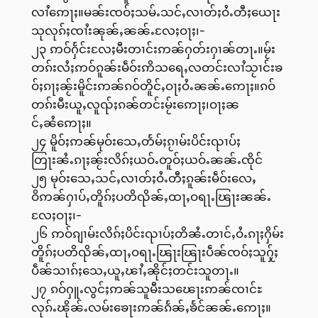
လၢႆဢေႃႈ။မၼ်းၸဝ်ႈသမ်ႉသင်ႇလၢတ်ႈဝႆႉတီႈယေႃး
သုလုၵ်ႈၸၢႆးၼုၼ်ႇၼၼ်ႉလႄႈဝႃႈ၊-
၂၃ ဢဝ်ႁႅင်းလႄႈမီးတၢင်းဢၼ်ႁတ်းႁၢၼ်တႃႉ။မႂ်း
တၵ်းလႆႈဢဝ်ၵူၼ်းမဵဝ်းဢိသရေႇလတင်းလၢႆသႂၢင်းၶ
ဝ်ႈၵႃႈၼႂ်းမိူင်းဢၼ်ၵဝ်တိူင်ႇဝႃႈဝႆႉၼၼ်ႉဢေႃႈ။ၵဝ်
တၵ်းမီးယူႇလူၺ်ႈၵၼ်တင်းမႂ်းဢေႃႈ၊ဝႃႈၼ
င်ႇၼႆဢေႃႈ။
၂၄ မိူဝ်ႈဢၼ်မုဝ်းသေႇတႅမ်ႈၵႂၢမ်းပိင်းၺၢပ်ႈ
တြႃးၼႆႉၵႃႈၼႂ်းလိၵ်ႈယဝ်ႉတူဝ်ႈယဝ်ႉၼၼ်ႉၸိုင်
၂၅ မုဝ်းသေႇသင်ႇလၢတ်ႈဝႆႉတီႈၵူၼ်းမဵဝ်းလေႇ
ဝိဢၼ်ႁၢပ်ႇတိူၵ်ႈပတိၺိၼ်ႇထႃႇဝရႃႉၽြႃးၼၼ်ႉ
လႄႈဝႃႈ၊-
၂၆ ဢဝ်ၵျၢမ်းလိၵ်ႈပိင်းၺၢပ်ႈတိၼႆႉတၢင်ႇဝႆႉၵႃႈႁိမ်း
တိူၵ်ႈပတိၺိၼ်ႇထႃႇဝရႃႉၽြႃးၽြႃးပဵၼ်ၸဝ်ႈသူႁႂ်ႈ
ပဵၼ်သၢၵ်ႈသေႇယူႇၽၢႆႇၼိုင်ႈတင်းသူတႃႉ။
၂၇ ၵဝ်ႁူႉလွင်ႈဢၼ်သူမီးသၽေႃးဢၼ်ၸၢင်ႊ
လုၵ်ႉၽိုၼ်ႉလမ်းၶေႃးဢၼ်ၵႅၼ်ႇၶႅင်ၼၼ်ႉဢေႃႈ။