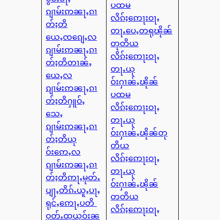
ပထမ
ၵျၢမ်းဢၼႃႇၵၢ
လိၵ်ႈဢေႃးဝႃႇ
တ်ႈတိ
တႃႉပေႇတရုၽိုၼ်
ယေႇၸၵျေႇလ
တုတိယ
ၵျၢမ်းဢၼႃႇၵၢ
လိၵ်ႈဢေႃးဝႃႇ
တ်ႈတိတၢၼ်ႇ
တႃႉယု
ယေႇလ
ဝ်းႁၢၼ်ႇၽိုၼ်
ၵျၢမ်းဢၼႃႇၵၢ
ပထမ
တ်ႈတိႁူဝ်ႇ
လိၵ်ႈဢေႃးဝႃႇ
သေႇ
တႃႉယု
ၵျၢမ်းဢၼႃႇၵၢ
ဝ်းႁၢၼ်ႇၽိုၼ်တု
တ်ႈတိယု
တိယ
ဝ်းဢေႇလ
လိၵ်ႈဢေႃးဝႃႇ
ၵျၢမ်းဢၼႃႇၵၢ
တႃႉယု
တ်ႈတိဢႃႇမုတ်ႉ
ဝ်းႁၢၼ်ႇၽိုၼ်
ပျႃႇတိၵ်ႉယူႇပႃႇ
တတိယ
ရုင်ႇဢေႃႇပတိ
လိၵ်ႈဢေႃးဝႃႇ
ဝုတ်ႉထုယုဝ်းၼ