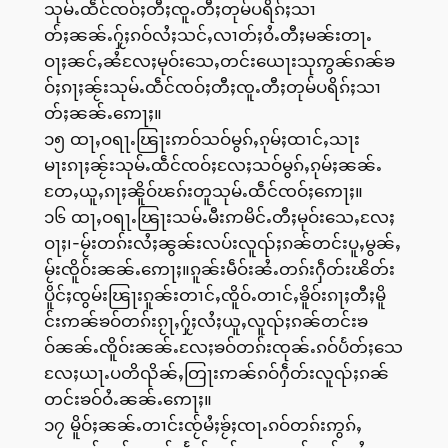
သုမ်ႉထဵင်ၸဝ်ႈတီႈၸူႉတီႈတုမ်ပရိၵ်ႈသၢ
တ်ႈၼၼ်ႉႁႂ်ႈၵဝ်လႆႈသင်ႇလၢတ်ႈဝႆႉတီႈမၼ်းတႃႉ
ဝႃႈၼင်ႇၼႆလႄႈမုဝ်းသေႇတင်းယေႃးသုဢွၼ်ၵၼ်ၶ
ဝ်ႈၵႃႈၼႂ်းသုမ်ႉထဵင်ၸဝ်ႈတီႈၸူႉတီႈတုမ်ပရိၵ်ႈသၢ
တ်ႈၼၼ်ႉဢေႃႈ။
၁၅ ထႃႇဝရႃႉၽြႃးဢဝ်သဝ်မွၵ်ႇၵုမ်ႈထၢင်ႇသႃး
မႃးၵႃႈၼႂ်းသုမ်ႉထဵင်ၸဝ်ႈလႄႈသဝ်မွၵ်ႇၵုမ်ႈၼၼ်ႉ
တႄႇယူႇၵႃႈၼိူဝ်ၽၵ်းတူသုမ်ႉထဵင်ၸဝ်ႈဢေႃႈ။
၁၆ ထႃႇဝရႃႉၽြႃးသမ်ႉမီးဢမိင်ႉတီႈမုဝ်းသေႇလႄႈ
ဝႃႈ၊-မႂ်းတၵ်းလႆႈၼွၼ်းလပ်းလူၺ်ႈၵၼ်တင်းပူႇမွၼ်ႇ
မႂ်းၸိူဝ်းၼၼ်ႉဢေႃႈ။ၵူၼ်းမဵဝ်းၼႆႉတၵ်းႁဵတ်းၽိတ်း
ပိူင်ႈၸွမ်းၽြႃးၵူၼ်းတၢင်ႇၸိူဝ်ႉတၢင်ႇၶိူဝ်းၵႃႈတီႈမိူ
င်းဢၼ်ၶဝ်တၵ်းၵႂႃႇႁႂ်ႈလႆႈယူႇလူၺ်ႈၵၼ်တင်းၶ
ဝ်ၼၼ်ႉၸိူဝ်းၼၼ်ႉလႄႈၶဝ်တၵ်းၸုၼ်ႉၵဝ်ပႅတ်ႈသေ
လႄႈယႃႉပတိၺိၼ်ႇတြႃးဢၼ်ၵဝ်ႁဵတ်းလူၺ်ႈၵၼ်
တင်းၶဝ်ဝႆႉၼၼ်ႉဢေႃႈ။
၁၇ မိူဝ်ႈၼၼ်ႉတၢင်းၸႂ်မႆႈၶႂ်ႈၸႃႉၵဝ်တၵ်းဢွၵ်ႇ