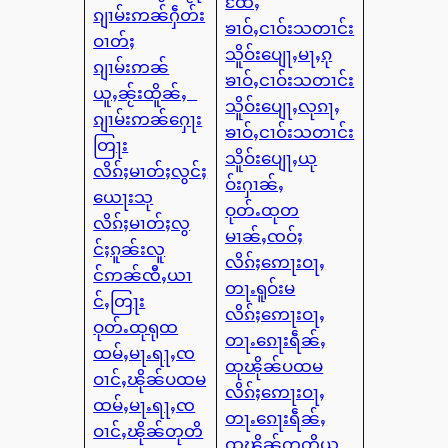
ထႄႇ
ၵျၢမ်းဢၼ်ႁဵတ်း
ၶၢဝ်ႇငၢဝ်းသတၢင်း
ဝၢတ်ႈ
သိူဝ်းပျေႃႇမႃႇၵု
ၵျၢမ်းဢၼ်
ၶၢဝ်ႇငၢဝ်းသတၢင်း
ယူႇၼႂ်းထိူၼ်ႇ
သိူဝ်းပျေႃႇလုၵႃႇ
ၵျၢမ်းဢၼ်ႁေႃး
ၶၢဝ်ႇငၢဝ်းသတၢင်း
တြႃး
သိူဝ်းပျေႃႇယု
လိၵ်ႈမၢတ်ႈလွင်ႈ
ဝ်းႁၢၼ်ႇ
ယေႃးသု
ဝုတ်ႉထုတ
လိၵ်ႈမၢတ်ႈလွ
မၢၼ်ႇၸဝ်ႈ
င်ႈၵူၼ်းလူ
လိၵ်ႈဢေႃးဝႃႇ
င်ဢၼ်ၸီႇယၢ
တႃႉရူဝ်းမ
င်ႇတြႃး
လိၵ်ႈဢေႃးဝႃႇ
ဝုတ်ႉထုရုထ
တႃႉၵေႃးရဵၼ်ႇ
ထမ်ႇမႃႉရႃႇၸ
ထုၽိုၼ်ပထမ
ဝၢင်ႇၽိုၼ်ပထမ
လိၵ်ႈဢေႃးဝႃႇ
ထမ်ႇမႃႉရႃႇၸ
တႃႉၵေႃးရဵၼ်ႇ
ဝၢင်ႇၽိုၼ်တုတိ
ထုၽိုၼ်တုတိယ