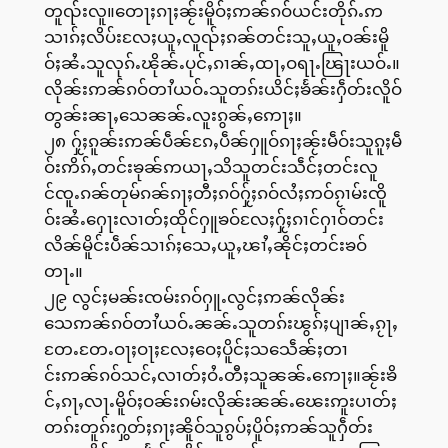
တူၺ်းလူ။တေႃႈၵႃႈၼႂ်းမိူဝ်ႈဢၼ်ၵဝ်ယင်းတိုၵ်ႉဢ
သၢၵ်ႈလိပ်းလႄႈယူႇလူၺ်ႈၵၼ်တင်းသူႇယူႇဝၼ်းမိူ
ဝ်ႈၼႆႉသူလုၵ်ႉၽိုၼ်ႉပုင်ႇၵၢၼ်ႇထႃႇဝရႃႉၽြႃးယဝ်ႉ။
လိုၼ်းဢၼ်ၵဝ်တၢႆယဝ်ႉသူတၵ်းယိင်ႈၶႅၼ်းႁဵတ်းလိူဝ်
တွၼ်းၼႃႇသေၼၼ်ႉလူးၵွၼ်ႇဢေႃႈ။
၂၈ ႁႂ်ႈၵူၼ်းဢၼ်ပဵၼ်ၵႄႇပဵၼ်ႁူဝ်ၵႃႈၼႂ်းမဵဝ်းသူၵူႈမဵ
ဝ်းဢိၵ်ႇတင်းၶုၼ်ဢယႃႇသိသူတင်းသဵင်ႈတင်းလူ
င်ၸူႉၵၼ်တုမ်ၵၼ်ၵႃႈတီႈၵဝ်ႁႂ်ႈၵဝ်လႆႈဢဝ်ၵႂၢမ်းၸိူ
ဝ်းၼႆႉႁေႃးလၢတ်ႈထိုင်ႁူၶဝ်လႄႈႁႂ်ႈၵၢင်ႁၢဝ်တင်း
လိၼ်မိူင်းပဵၼ်သၢၵ်ႈသေႇယူႇၽၢႆႇၼိုင်ႈတင်းၶဝ်
တႃႉ။
၂၉ လွင်ႈမၼ်းၸမ်းၵဝ်ႁူႉလွင်ႈဢၼ်လိုၼ်း
သေဢၼ်ၵဝ်တၢႆယဝ်ႉၼၼ်ႉသူတၵ်းၽွၵ်ႈပျၢၼ်ႇၵႂႃႇ
တႄႉတႄႉဝႃႈဝႃႈလႄႈဝေႈပိူင်ႈသသေဵၼ်ႈတၢ
င်းဢၼ်ၵဝ်သင်ႇလၢတ်ႈဝႆႉတီႈသူၼၼ်ႉဢေႃႈ။ၼႂ်းၶိ
င်ႇၵႃႇလႃႉမိူဝ်ႈဝၼ်းၵမ်းလိုၼ်းၼၼ်ႉၽေးဢူးပၢတ်ႈ
တၵ်းတူၵ်းႁွတ်ႈၵႃႈၼိူဝ်သူၵွပ်ႈပိူဝ်ႈဢၼ်သူႁဵတ်း