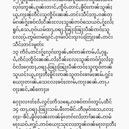
လုၵ်ႈဢွၼ်ႇၵူၼ်းတၢင်ႇၸိူဝ်ႉတၢင်ႇၶိူဝ်းဢၼ်သွၼ်ႈ
ယူႇၵႃႈၼႂ်းဝဵင်းသူၸိူဝ်းၼၼ်ႉတင်းသဵင်ႈၸူႉၵၼ်တု
မ်ၵၼ်ႁႂ်ႈၶဝ်လႆႈငိၼ်းလႄႈသွၼ်ဢဝ်သေယဝ်ႉႁႂ်ႈလႆႈ
ရူဝ်ႇသေႇၵုဝ်ယမ်ထႃႇဝရႃႉၽြႃးၽြႃးပဵၼ်ၸဝ်ႈသူ
လႄႈပႂ်ႉၸွမ်းၵမ်ၵျၢင်ႉၵႂၢမ်းပိင်းၺၢပ်ႈတြႃးၼႆႉတင်း
သဵင်ႈတင်းမူတ်း
၁၃ ဢိၵ်ႇတင်းႁႂ်ႈလုၵ်ႈဢွၼ်ႇၶဝ်ဢၼ်ဢမ်ႇပႆႇႁူႉ
ပႆႇၸႅင်ႈၸိူဝ်းၼၼ်ႉလႆႈငိၼ်းလႄႈသွၼ်ဢဝ်ႁႂ်ႈလႆႈၵူ
ဝ်လႆႈႁေထႃႇဝရႃႉၽြႃးၽြႃးပဵၼ်ၸဝ်ႈသူၸူဝ်ဢၼ်
သူယင်းယူႇၵႃႈတီႈမိူင်းဢၼ်သူတၵ်းၶၢမ်ႈၼမ်ႉႁွင်ႊ
ယေႃးတၢၼ်ႇသေလႄႈၶဝ်ႈၸၢမ်ႇၸႃးၼၼ်ႉတႃႉ၊
ဝႃႈၼင်ႇၼႆဢေႃႈ။
ႁေႃးလၢတ်ႈဝႆႉလွင်ႈဢိသရေႇလၶဝ်တၵ်းတွပ်ႇထဵင်
၁၄ ထႃႇဝရႃႉၽြႃးသမ်ႉမီးဢမိင်ႉတီႈမုဝ်းသေႇလႄႈ
ဝႃႈ၊-ၶိင်ႇမိူဝ်ႈဝၼ်းဢၼ်မႂ်းတၵ်းလႆႈတၢႆၼၼ်ႉၸမ်
မႃးယဝ်ႉ။ႁွင်ႉဢဝ်ယေႃးသုလႄႈဢွၼ်ၵၼ်မႃးၵႃႈတီႈ