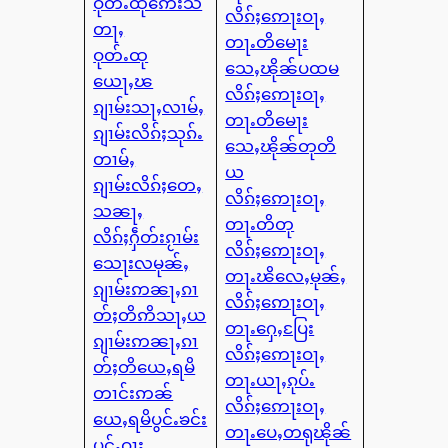
ဝုတ်ႉထုဢေးသ
လိၵ်ႈဢေႃးဝႃႇ
တႃႇ
တႃႉတိမေႃး
ဝုတ်ႉထု
သေႇၽိုၼ်ပထမ
ယေႃႇၽ
လိၵ်ႈဢေႃးဝႃႇ
ၵျၢမ်းသႃႇလၢမ်ႇ
တႃႉတိမေႃး
ၵျၢမ်းလိၵ်ႈသုၵ်ႉ
သေႇၽိုၼ်တုတိ
တၢမ်ႇ
ယ
ၵျၢမ်းလိၵ်ႈတေႇ
လိၵ်ႈဢေႃးဝႃႇ
သၼႃႇ
တႃႉတိတု
လိၵ်ႈႁဵတ်းၵႂၢမ်း
လိၵ်ႈဢေႃးဝႃႇ
သေႃးလမုၼ်ႇ
တႃႉၽိလေႇမုၼ်ႇ
ၵျၢမ်းဢၼႃႇၵၢ
လိၵ်ႈဢေႃးဝႃႇ
တ်ႈတိဢိသႃႇယ
တႃႉႁေႇပြႄး
ၵျၢမ်းဢၼႃႇၵၢ
လိၵ်ႈဢေႃးဝႃႇ
တ်ႈတိယေႇရမိ
တႃႉယႃႇၵုပ်ႉ
တၢင်းဢၼ်
လိၵ်ႈဢေႃးဝႃႇ
ယေႇရမိပွင်ႉၶင်း
တႃႉပေႇတရုၽိုၼ်
ပွင်ႉဝႃႈ