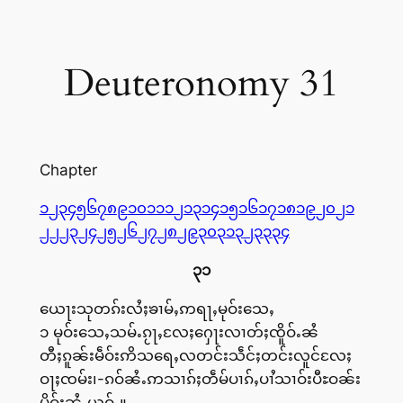
Deuteronomy 31
Chapter
၁
၂
၃
၄
၅
၆
၇
၈
၉
၁၀
၁၁
၁၂
၁၃
၁၄
၁၅
၁၆
၁၇
၁၈
၁၉
၂၀
၂၁
၂၂
၂၃
၂၄
၂၅
၂၆
၂၇
၂၈
၂၉
၃၀
၃၁
၃၂
၃၃
၃၄
၃၁
ယေႃးသုတၵ်းလႆႈၶၢမ်ႇဢရႃႇမုဝ်းသေႇ
၁ မုဝ်းသေႇသမ်ႉၵႂႃႇလႄႈႁေႃးလၢတ်ႈၸိူဝ်ႉၼႆ
တီႈၵူၼ်းမဵဝ်းဢိသရေႇလတင်းသဵင်ႈတင်းလူင်လႄႈ
ဝႃႈၸမ်း၊-ၵဝ်ၼႆႉဢသၢၵ်ႈတဵမ်ပၢၵ်ႇပၢႆသၢဝ်းပီႊဝၼ်း
မိူဝ်ႈၼႆႉယဝ်ႉ။