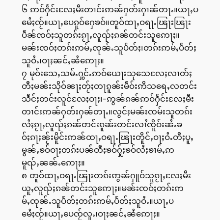
၆ ဢဝ်ႁႅင်းလႄႈမီးတၢင်းဢၼ်ႁတ်းႁၢၼ်တႃႉ။ယႃႇပ
မေႆႈၸႂ်။ယႃႇပေၵူဝ်ႁေၶဝ်။တူဝ်ထႃႇဝရႃႉၽြႃးၽြႃး
ပဵၼ်ၸဝ်ႈသူတၵ်းၵႂႃႇလူၺ်ႈၵၼ်တင်းသူဢေႃႈ။
မၼ်းၸဝ်ႈတၵ်းဢမ်ႇၸုၼ်ႉသူပႅတ်ႈ၊တၵ်းဢမ်ႇပႅတ်ႈ
သူဝႆႉ၊ဝႃႈၼင်ႇၼႆဢေႃႈ။
၇ မုဝ်းသေႇသမ်ႉႁွင်ႉဢဝ်ယေႃးသုသေလႄႈလၢတ်ႈ
တီႈမၼ်းသိုဝ်ၼႃႈတႂ်ႈတႃၵူၼ်းမဵဝ်းဢိသရေႇလတင်း
သဵင်ႈတင်းလူင်လႄႈဝႃႈ၊-ဢွၼ်ၵၼ်ဢဝ်ႁႅင်းလႄႈမီး
တၢင်းဢၼ်ႁတ်းႁၼ်တႃႉ။လွင်ႈမၼ်းၸမ်းသူတၵ်း
လႆႈၵႂႃႇလူၺ်ႈၵၼ်တင်းၵူၼ်းတင်းလၢႆၸိူဝ်းၼႆႉၶ
ဝ်ႈၵႃႈၼႂ်းမိူင်းဢၼ်ထႃႇဝရႃႉၽြႃးတိူင်ႇဝႃႈဝႆႉတီႈပူႇ
မွၼ်ႇၶဝ်ဝႃႈတၵ်းပၼ်တီႈၶဝ်ႁႂ်ႈၶဝ်လႆႈၶၢမ်ႇဢ
မူၺ်ႇၼၼ်ႉဢေႃႈ။
၈ တူဝ်ထႃႇဝရႃႉၽြႃးတၵ်းဢွၼ်ႁူဝ်သူၵႂႃႇလႄႈမီး
ယူႇလူၺ်ႈၵၼ်တင်းသူဢေႃႈ။မၼ်းၸဝ်ႈတၵ်းဢ
မ်ႇၸုၼ်ႉသူပႅတ်ႈတၵ်းဢမ်ႇပႅတ်ႈသူဝႆႉ။ယႃႇပ
မေႆႈၸႂ်။ယႃႇပေၸႂ်လူႉ၊ဝႃႈၼင်ႇၼႆဢေႃႈ။