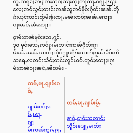
တူႉၸရိူၵ်ႈဢပျႅတ်ႈသိုဝ်ႈၼႃႈတႂ်ႈတႃထႃႇဝရႃႉၽြႃး
လႄႈဢဝ်လွင်ႈတၢင်းဢၼ်သူဢဝ်မိုဝ်းႁဵတ်းၼၼ်ႉတို
ၵ်းယုင်းတင်းၸႂ်မႆႈၶႂ်းၸႃႉမၼ်းၸဝ်ႈၼၼ်ႉဢေႃႈ၊
ဝႃႈၼင်ႇၼႆဢေႃႈ။
ၵႂၢမ်းဢၼ်မုဝ်းသေႇႁွင်ႉ
၃၀ မုဝ်းသေႇဢဝ်ၵႂၢမ်းတၢင်းဢၼ်ႁဵတ်းၵႂၢ
မ်းၼႆႉၼၼ်ႉလၢတ်ႈထိုင်ႁူပရိၵ်ႈသၢတ်ႈၵူၼ်းမဵဝ်းဢိ
သရေႇလတင်းသဵင်ႈတင်းလူင်ယဝ်ႉတူဝ်ႈဢေႃႈ။ၵႂၢ
မ်းဢၼ်ဝႃႈၼင်ႇၼႆၸမ်း၊-
ထမ်ႇမႃႉၵျၢမ်းၵ
ဝ်ႇ
ထမ်ႇမႃႉၵျၢမ်းမႂ်ႇ
ၵျၢမ်းငဝ်ႈၵ
မ်ႇၽႃႇ
ၶၢဝ်ႇငၢဝ်းသတၢင်း
ၵျၢ
သိူဝ်းပျေႃႇမၢတ်ႈ
မ်းဢၼ်ဢွၵ်ႇၵႂႃႇ