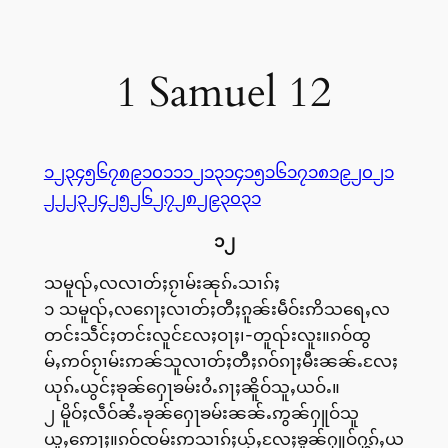
1 Samuel 12
၁
၂
၃
၄
၅
၆
၇
၈
၉
၁၀
၁၁
၁၂
၁၃
၁၄
၁၅
၁၆
၁၇
၁၈
၁၉
၂၀
၂၁
၂၂
၂၃
၂၄
၂၅
၂၆
၂၇
၂၈
၂၉
၃၀
၃၁
၁၂
သမူၺ်ႇလလၢတ်ႈၵႂၢမ်းၼုၵ်ႉသၢၵ်ႈ
၁ သမူၺ်ႇလၵေႃႈလၢတ်ႈတီႈၵူၼ်းမဵဝ်းဢိသရေႇလ
တင်းသဵင်ႈတင်းလူင်လႄႈဝႃႈ၊-တူၺ်းလူး။ၵဝ်ထွ
မ်ႇဢဝ်ၵႂၢမ်းဢၼ်သူလၢတ်ႈတီႈၵဝ်ၵႃႈမီးၼၼ်ႉလႄႈ
ယုၵ်ႉယွင်ႈၶုၼ်ႁေႃၶမ်းဝႆႉၵႃႈၼိူဝ်သူႇယဝ်ႉ။
၂ မိူဝ်ႈလဵဝ်ၼႆႉၶုၼ်ႁေႃၶမ်းၼၼ်ႉဢွၼ်ႁူဝ်သူ
ယူႇဢေႃႈ။ၵဝ်ၸမ်းဢသၢၵ်ႈယႂ်ႇလႄႈၶူၼ်ႁူဝ်ႁွၵ်ႇယ