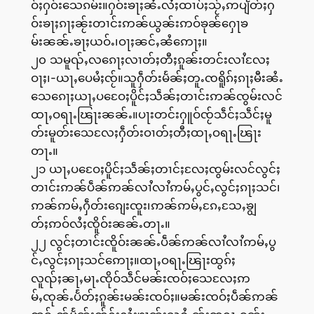
ဝ်ႈႁဝ်းသေၵမ်း။ႁဝ်းၶႃႈၼႆႉလႆႈထၢပ်ႈသႂ်ႇဢပျႅတ်ႈႁ
ဝ်းၶႃႈၵႃႈၼႂ်းတၢင်းဢၼ်ယွၼ်းဢဝ်ၶုၼ်ႁေႃၶ
မ်းၼၼ်ႉၶႃႈယဝ်ႉ၊ဝႃႈၼင်ႇၼႆဢေႃႈ။
၂၀ သမူၺ်ႇလၵေႃႈလၢတ်ႈတီႈၵူၼ်းတင်းလၢႆလႄႈ
ဝႃႈ၊-ယႃႇပေမႆႈၸႂ်။သူႁဵတ်းမႅၼ်ႈတူႉၸရိူၵ်ႈၵႃႈမီးၼႆႉ
သေၵေႃႈယႃႇပဝေႄႈပိူင်ႈသဵၼ်ႈတၢင်းဢၼ်ၸွမ်းလင်
ထႃႇဝရႃႉၽြႃးၼၼ်ႉ။ပႃးတင်းႁူဝ်ၸႂ်သဵင်ႈသဵင်ႈမူ
တ်းမူတ်းသေလႄႈႁဵတ်းဝၢတ်ႈတီႈထႃႇဝရႃႉၽြႃး
တႃႉ။
၂၁ ယႃႇပဝေႄႈပိူင်ႈသဵၼ်ႈတၢင်ႈလႄႈၸွမ်းလင်လွင်ႈ
တၢင်းဢၼ်ပဵၼ်ဢၼ်လၢႆလၢႆဢမ်ႇပွင်ႇလွင်ႈၵႃႈသင်၊
ဢၼ်ဢမ်ႇႁဵတ်းၵျေးၸူး၊ဢၼ်ဢမ်ႇၵႄႇသႄႇၶျွ
တ်ႈဢဝ်လႆႈၸိူဝ်းၼၼ်ႉတႃႉ။
၂၂ လွင်ႈတၢင်းၸိူဝ်းၼၼ်ႉပဵၼ်ဢၼ်လၢႆလၢႆဢမ်ႇပွ
င်ႇလွင်ႈၵႃႈသင်ဢေႃႈ။ထႃႇဝရႃႉၽြႃးထွၵ်ႈ
လူၺ်ႈၼႃႇမႃႉၸိုဝ်သဵင်မၼ်းၸဝ်ႈသေလႄႈဢ
မ်ႇၸုၼ်ႉပႅတ်ႈၵူၼ်းမၼ်းၸဝ်ႈ။မၼ်းၸဝ်ႈပဵၼ်ဢၼ်