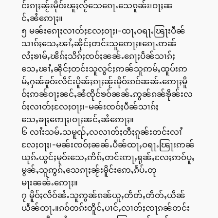
င်းၵႃႈၼႂ်းမိုဝ်းၽူႈလႂ်သေၵေႃႉသေၵူၼ်း၊ဝႃႈၼ
င်ႇၼႆဢေႃႈ။
၅ မၼ်းၵေႃႈလၢတ်ႈလႄႈဝႃႈ၊-ထႃႇဝရႃႉၽြႃးပဵၼ်
သၢၵ်ႈသေႇၽၢႆႇၼိုင်ႈတင်းသူဢေႃႈ။ၵေႃႉဢၼ်
လႆႈၶၢမ်ႇၽိၵ်ႈသိၵ်ႈၸဝ်ႈၼၼ်ႉၵေႃႈပဵၼ်သၢၵ်ႈ
သေႇၽၢႆႇၼိုင်ႈတင်းသူလွင်ႈဢၼ်သူဢမ်ႇထူပ်းဢ
မ်ႇႁၼ်ၶူဝ်းလဵင်းပိူၼ်ႈၵႃႈၼႂ်းမိုဝ်းၵဝ်ၼၼ်ႉဢေႃႈမိူ
ဝ်ႈဢၼ်ဝႃႈၼင်ႇၼႆၸိုင်ၶဝ်ၼၼ်ႉဢွၼ်ၵၼ်ၶိုၼ်းလ
ဝ်ႈလၢတ်ႈလႄႈဝႃႈ၊-မၼ်းၸဝ်ႈပဵၼ်သၢၵ်ႈ
သေႇၶႃႈဢေႃႈ၊ဝႃႈၼင်ႇၼႆဢေႃႈ။
၆ လၢႆးသမ်ႉသမူၺ်ႇလလၢတ်ႈတီႈၵူၼ်းတင်းလၢႆ
လႄႈဝႃႈ၊-မၼ်းၸဝ်ႈၼၼ်ႉပဵၼ်ထႃႇဝရႃႉၽြႃးဢၼ်
ယုၵ်ႉယွင်ႈမုဝ်းသေႇဢိၵ်ႇတင်းဢႃႇရုၼ်ႇလႄႈဢဝ်ပူႇ
မွၼ်ႇသူဢွၵ်ႇသေၵႃႈၼႂ်းမိူင်းဢေႇၵႅပ်ႉတု
မႃးၼၼ်ႉဢေႃႈ။
၇ မိူဝ်ႈလဵဝ်ၼႆႉသူဢွၼ်ၵၼ်ယူႇတဵတ်ႇတဵတ်ႇယဵၼ်
ယဵၼ်တႃႉ။ၵဝ်တၵ်းတိူင်ႇပၢင်ႇလၢတ်ႈၸႃၵၼ်တင်း