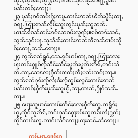
ထုၵ်ႇၸႂ်မႅၼ်ႈၸႂ်ႁႂ်ႈလႆႈၶၢၼ်းသူဝႆႉၼႂ်းဢရႃႇၵူၼ်း
မၼ်းၸဝ်ႈဢေႃႈ။
၂၃ ပုၼ်ႈၵဝ်ၸမ်းႁႂ်ႈဢမူႉတၢင်းဢၼ်ၽိတ်းပိူင်ႈထႃႇ
ဝရႃႉၽြႃးဢၼ်လိုမ်းသူးတွင်းပုၼ်ႈသူၼၼ်ႉ
ယၢၼ်ၵႆၵၼ်တင်းၵဝ်သေၵမ်းလူၺ်ႈ။ၵဝ်တၵ်းသင်ႇ
သွၼ်သုင်းမႃႉသူသဵၼ်ႈတၢင်းဢၼ်လီဢၼ်ငၢမ်းသို
ဝ်ႈတေႃႇၼၼ်ႉဢေႃႈ။
၂၄ ဢွၼ်ၵၼ်ရူဝ်ႇသေႇၵူဝ်ယမ်ထႃႇဝရႃႉၽြႃးလႄႈ
ပႃးတင်းႁူဝ်ၸႂ်သဵင်ႈသဵင်ႈမူတ်းမူတ်းဢိၵ်ႇတင်းသႅ
တ်ႉၸႃႇသေလႄႈႁဵတ်းဝၢတ်ႈတီႈမၼ်းၸဝ်ႈတႃႉ။
ဢွၼ်ၵၼ်ၶုၵ်းၸႂ်လႆႈၶႆႈၸႂ်ထူပ်းလွင်ႈတၢင်းဢၼ်
မၼ်းၸဝ်ႈႁဵတ်းပုၼ်ႈသူယႂ်ႇၼႃႇထၢၼ်ႇႁိုဝ်ၼၼ်ႉ
တႃႉ။
၂၅ ပေႃးသူယင်းထၢပ်ႈထႅင်ႈလႄႈႁဵတ်းတူႉၸရိူၵ်ႈ
ယူႇၸိုင်သူဢိၵ်ႇတင်းၶုၼ်ႁေႃၶမ်းသူတၵ်းလႆႈႁွတ်ႈ
ထိုင်တၢင်းလူႉတၢင်းလႅဝ်ဢေႃႈ၊ဝႃႈၼင်ႇၼႆဢေႃႈ။
ထမ်ႇမႃႉၵျၢမ်းၵ