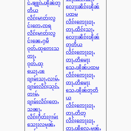
င်ႇၶျူၵ်ႉၽိုၼ်တု
လေႃးၼိၵ်ႈၽိုၼ်
တိယ
ပထမ
လိၵ်ႈမၢတ်ႈလွ
လိၵ်ႈဢေႃးဝႃႇ
င်ႈဢေႇၸရ
တႃႉထိၵ်ႈသႃႇ
လိၵ်ႈမၢတ်ႈလွ
လေႃးၼိၵ်ႈၽိုၼ်
င်ႈၼေႇႁမိ
တုတိယ
ဝုတ်ႉထုဢေးသ
လိၵ်ႈဢေႃးဝႃႇ
တႃႇ
တႃႉတိမေႃး
ဝုတ်ႉထု
သေႇၽိုၼ်ပထမ
ယေႃႇၽ
လိၵ်ႈဢေႃးဝႃႇ
ၵျၢမ်းသႃႇလၢမ်ႇ
တႃႉတိမေႃး
ၵျၢမ်းလိၵ်ႈသုၵ်ႉ
သေႇၽိုၼ်တုတိ
တၢမ်ႇ
ယ
ၵျၢမ်းလိၵ်ႈတေႇ
လိၵ်ႈဢေႃးဝႃႇ
သၼႃႇ
တႃႉတိတု
လိၵ်ႈႁဵတ်းၵႂၢမ်း
လိၵ်ႈဢေႃးဝႃႇ
သေႃးလမုၼ်ႇ
တႃႉၽိလေႇမုၼ်ႇ