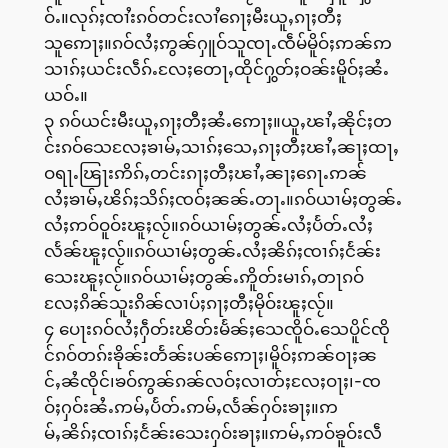
ဝ်ႉ။လုၵ်ႈၸၢႆးၵဝ်တင်းလၢႆၵေႃႈမီးယူႇၵႃႈတီႈ
သူဢေႃႈ။ၵဝ်လႆႈဢွၼ်ႁူဝ်သူၸႃႉၸဵမ်မိူဝ်ႈဢၼ်ဢ
သၢၵ်ႈယင်းလဵၵ်ႉလႄႈတေႃႇထိုင်ႁွတ်ႈဝၼ်းမိူဝ်ႈၼႆႉ
ယဝ်ႉ။
၃ ၵဝ်ယင်းမီးယူႇၵႃႈတီႈၼႆႉဢေႃႈ။ယူႇၽၢႆႇၼိုင်ႈတ
င်းၵဝ်သေလႄႈၶၢမ်ႇသၢၵ်ႈသေႇၵႃႈတီႈၽၢႆႇၼႃႈထႃႇ
ဝရႃႉၽြႃးဢိၵ်ႇတင်းၵႃႈတီႈၽၢႆႇၼႃႈၵေႃႉဢၼ်
လႆႈၶၢမ်ႇၽိၵ်ႈသိၵ်ႈၸဝ်ႈၼၼ်ႉတႃႉ။ၵဝ်ယၢမ်ႈတွၼ်ႉ
လႆႈဢဝ်ဝူဝ်းၽူႈလႂ်။ၵဝ်ယၢမ်ႈတွၼ်ႉလႆႈပႅတ်ႉလႆႈ
လႅၼ်ၽူႈလႂ်။ၵဝ်ယၢမ်ႈတွၼ်ႉလႆႈၼိၵ်ႈၸၢၵ်ႈငႅၼ်း
သေးၽူႈလႂ်။ၵဝ်ယၢမ်ႈတွၼ်ႉဢိူတ်းမၢၵ်ႇတႃၵဝ်
လႄႈၵိၼ်သူးၵိၼ်လၢပ်ႈၵႃႈတီႈမိုဝ်းၽူႈလႂ်။
၄ ပေႃးၵဝ်လႆႈႁဵတ်းၽိတ်းမႅၼ်ႈသေၸိူဝ်ႉသေပိူင်ၸို
င်ၵဝ်တၵ်းၶိုၼ်းတႅၼ်းပၼ်ဢေႃႈ၊မိူဝ်ႈဢၼ်ဝႃႈၼ
င်ႇၼႆၸိုင်၊ၶဝ်ဢွၼ်ၵၼ်လဝ်ႈလၢတ်ႈလႄႈဝႃႈ၊-ၸ
ဝ်ႈႁဝ်းၼႆႉဢမ်ႇပႅတ်ႉဢမ်ႇလႅၼ်ႁဝ်းၶႃႈ။ဢ
မ်ႇၼိၵ်ႈၸၢၵ်ႈငႅၼ်းသေးႁဝ်းၶႃႈ။ဢမ်ႇဢဝ်ၶူဝ်းလဵ