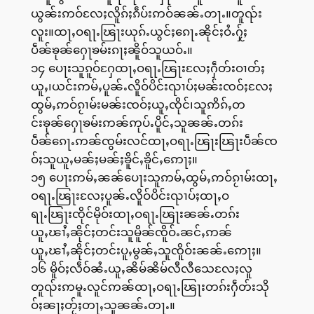
ယွၼ်းဢဝ်လႄႈလိူၵ်ႈၵဵပ်းဢဝ်ၼၼ်ႉတႃႉ။တူၺ်း
လူး။ထႃႇဝရႃႉၽြႃးယုၵ်ႉယွင်ႈၵေႃႉၼိုင်ႈဝႆႉႁႂ်ႈ
ပဵၼ်ၶုၼ်ႁေႃၶမ်းၵႃႈၼိူဝ်သူယဝ်ႉ။
၁၄ ပေႃးသူၵူဝ်ႁႄထႃႇဝရႃႉၽြႃးလႄႈႁဵတ်းဝၢတ်ႈ
ယူႇ၊ယင်းဢမ်ႇပူၼ်ႉလိူဝ်ပိင်းၺၢပ်ႈမၼ်းၸဝ်ႈလႄႈ
ထွမ်ႇဢဝ်ၵႂၢမ်းမၼ်းၸဝ်ႈယူႇၸိုင်၊သူဢိၵ်ႇတ
င်းၶုၼ်ႁေႃၶမ်းဢၼ်ဢုပ်ႉပိူင်ႇသူၼၼ်ႉတၵ်း
ပဵၼ်ၵေႃႉဢၼ်ၸွမ်းလင်ထႃႇဝရႃႉၽြႃးၽြႃးပဵၼ်ၸ
ဝ်ႈသူယူႇမၼ်ႈမၼ်ႈၶိူင်ႇၶိူင်ႇဢေႃႈ။
၁၅ ပေႃးဢမ်ႇၼၼ်ပေႃးသူဢမ်ႇထွမ်ႇဢဝ်ၵႂၢမ်းထႃႇ
ဝရႃႉၽြႃးလႄႈပူၼ်ႉလိူဝ်ပိင်းၺၢပ်ႈထႃႇဝ
ရႃႉၽြႃးၸိုင်မိုဝ်းထႃႇဝရႃႉၽြႃးၼၼ်ႉတၵ်း
ယူႇၽၢႆႇၼိုင်ႈတင်းသူမိူၼ်ၸိူဝ်ႉၼင်ႇဢၼ်
ယူႇၽၢႆႇၼိုင်ႈတင်းပူႇမွၼ်ႇသူၸိူဝ်းၼၼ်ႉဢေႃႈ။
၁၆ မိူဝ်ႈလဵဝ်ၼႆႉယူႇၼိမ်ၼိမ်လီလီသေလႄႈလူ
တူၺ်းဢမူႉလူင်ဢၼ်ထႃႇဝရႃႉၽြႃးတၵ်းႁဵတ်းသို
ဝ်ႈၼႃႈတႂ်ႈတႃႇသူၼၼ်ႉတႃႉ။