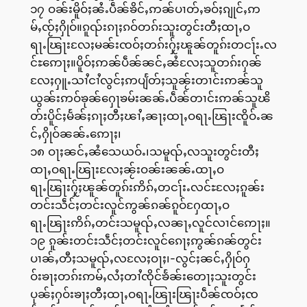
၁၇ ဝၼ်းမိူဝ်ႈၼႆႉပဵၼ်ၶိင်ႇဢၼ်ပၢတ်ႇၶဝ်ႈၵျုင်ႇဢ
မ်ႇၸႂ်ႈႁိုဝ်။ၵူၺ်းၵႃႈၵဝ်တၵ်းသူးတွင်းတီႈထႃႇဝ
ရႃႉၽြႃးလႄႈမၼ်းၸဝ်ႈတၵ်းႁႂ်ႈၽူၼ်တူၵ်းတငႃ်းႉလ
င်ႊဢေႃႈ။ပိူဝ်ႈဢၼ်ပဵၼ်ၼင်ႇၼႆလႄႈသူတၵ်းႁၼ်
လႄႈႁူႉသၢႆငၢႆလွင်ႈဢပျႅတ်ႈသူၼႂ်းတၢင်းဢၼ်သူ
ယွၼ်းဢဝ်ၶုၼ်ႁေႃၶမ်းၼၼ်ႉပဵၼ်တၢင်းဢၼ်သူၽိ
တ်းပိူင်ႈမႅၼ်ႈၵႃႈတီႈၽၢႆႇၼႃႈထႃႇဝရႃႉၽြႃးၸိူဝ်ႉၼ
င်ႇႁိုဝ်ၼၼ်ႉဢေႃႈ၊
၁၈ ဝႃႈၼင်ႇၼႆသေယဝ်ႉ၊သမူၺ်ႇလသူးတွင်းတီႈ
ထႃႇဝရႃႉၽြႃးလႄႈၼႂ်းဝၼ်းၼၼ်ႉထႃႇဝ
ရႃႉၽြႃးႁႂ်ႈၽူၼ်တူၵ်းဢိၵ်ႇတငႃ်းႉလင်ႊလႄႈၵူၼ်း
တင်းသဵင်ႈတင်းလူင်ဢွၼ်ၵၼ်ၵူဝ်ႁႄထႃႇဝ
ရႃႉၽြႃးဢိၵ်ႇတင်းသမူၺ်ႇလၼႃႇလူင်လၢင်ဢေႃႈ။
၁၉ ၵူၼ်းတင်းသဵင်ႈတင်းလူင်ၵေႃႈဢွၼ်ၵၼ်တွင်း
ပၢၼ်ႇတီႈသမူၺ်ႇလလႄႈဝႃႈ၊-လွင်ႈၼင်ႇႁိုဝ်ႁ
ဝ်းၶႃႈတၵ်းဢမ်ႇလႆႈတၢႆၸိုင်ၶႅၼ်းတေႃႈသူးတွင်း
ပုၼ်ႈႁဝ်းၶႃႈတီႈထႃႇဝရႃႉၽြႃးၽြႃးပဵၼ်ၸဝ်ႈၸ