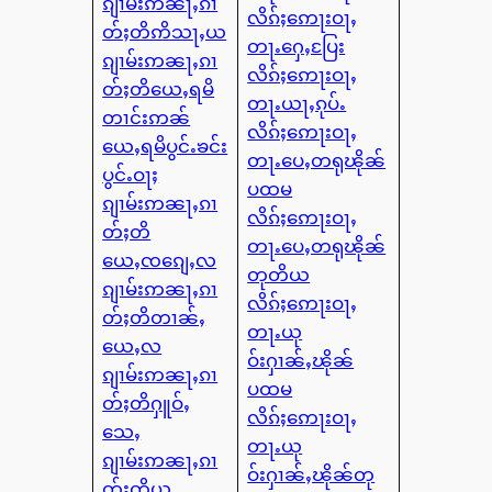
ၵျၢမ်းဢၼႃႇၵၢ
လိၵ်ႈဢေႃးဝႃႇ
တ်ႈတိဢိသႃႇယ
တႃႉႁေႇပြႄး
ၵျၢမ်းဢၼႃႇၵၢ
လိၵ်ႈဢေႃးဝႃႇ
တ်ႈတိယေႇရမိ
တႃႉယႃႇၵုပ်ႉ
တၢင်းဢၼ်
လိၵ်ႈဢေႃးဝႃႇ
ယေႇရမိပွင်ႉၶင်း
တႃႉပေႇတရုၽိုၼ်
ပွင်ႉဝႃႈ
ပထမ
ၵျၢမ်းဢၼႃႇၵၢ
လိၵ်ႈဢေႃးဝႃႇ
တ်ႈတိ
တႃႉပေႇတရုၽိုၼ်
ယေႇၸၵျေႇလ
တုတိယ
ၵျၢမ်းဢၼႃႇၵၢ
လိၵ်ႈဢေႃးဝႃႇ
တ်ႈတိတၢၼ်ႇ
တႃႉယု
ယေႇလ
ဝ်းႁၢၼ်ႇၽိုၼ်
ၵျၢမ်းဢၼႃႇၵၢ
ပထမ
တ်ႈတိႁူဝ်ႇ
လိၵ်ႈဢေႃးဝႃႇ
သေႇ
တႃႉယု
ၵျၢမ်းဢၼႃႇၵၢ
ဝ်းႁၢၼ်ႇၽိုၼ်တု
တ်ႈတိယု