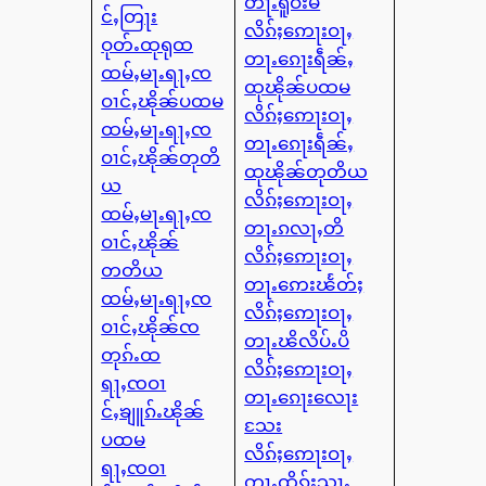
တႃႉရူဝ်းမ
င်ႇတြႃး
လိၵ်ႈဢေႃးဝႃႇ
ဝုတ်ႉထုရုထ
တႃႉၵေႃးရဵၼ်ႇ
ထမ်ႇမႃႉရႃႇၸ
ထုၽိုၼ်ပထမ
ဝၢင်ႇၽိုၼ်ပထမ
လိၵ်ႈဢေႃးဝႃႇ
ထမ်ႇမႃႉရႃႇၸ
တႃႉၵေႃးရဵၼ်ႇ
ဝၢင်ႇၽိုၼ်တုတိ
ထုၽိုၼ်တုတိယ
ယ
လိၵ်ႈဢေႃးဝႃႇ
ထမ်ႇမႃႉရႃႇၸ
တႃႉၵလႃႇတိ
ဝၢင်ႇၽိုၼ်
လိၵ်ႈဢေႃးဝႃႇ
တတိယ
တႃႉဢေးၽႅတ်ႈ
ထမ်ႇမႃႉရႃႇၸ
လိၵ်ႈဢေႃးဝႃႇ
ဝၢင်ႇၽိုၼ်ၸ
တႃႉၽိလိပ်ႉပိ
တုၵ်ႉထ
လိၵ်ႈဢေႃးဝႃႇ
ရႃႇၸဝၢ
တႃႉၵေႃးလေႃး
င်ႇၶျူၵ်ႉၽိုၼ်
သႄး
ပထမ
လိၵ်ႈဢေႃးဝႃႇ
ရႃႇၸဝၢ
တႃႉထိၵ်ႈသႃႇ