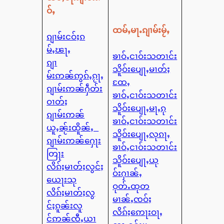
ဝ်ႇ
ထမ်ႇမႃႉၵျၢမ်းမႂ်ႇ
ၵျၢမ်းငဝ်ႈၵ
မ်ႇၽႃႇ
ၶၢဝ်ႇငၢဝ်းသတၢင်း
ၵျၢ
သိူဝ်းပျေႃႇမၢတ်ႈ
မ်းဢၼ်ဢွၵ်ႇၵႂႃႇ
ထႄႇ
ၵျၢမ်းဢၼ်ႁဵတ်း
ၶၢဝ်ႇငၢဝ်းသတၢင်း
ဝၢတ်ႈ
သိူဝ်းပျေႃႇမႃႇၵု
ၵျၢမ်းဢၼ်
ၶၢဝ်ႇငၢဝ်းသတၢင်း
ယူႇၼႂ်းထိူၼ်ႇ
သိူဝ်းပျေႃႇလုၵႃႇ
ၵျၢမ်းဢၼ်ႁေႃး
ၶၢဝ်ႇငၢဝ်းသတၢင်း
တြႃး
သိူဝ်းပျေႃႇယု
လိၵ်ႈမၢတ်ႈလွင်ႈ
ဝ်းႁၢၼ်ႇ
ယေႃးသု
ဝုတ်ႉထုတ
လိၵ်ႈမၢတ်ႈလွ
မၢၼ်ႇၸဝ်ႈ
င်ႈၵူၼ်းလူ
လိၵ်ႈဢေႃးဝႃႇ
င်ဢၼ်ၸီႇယၢ