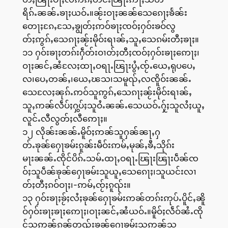
ရိၵ်ႉၼၼ်ႉၶႃႈယဝ်ႉ။ၼႂ်းဝႃႈၼၼ်သေၵေႃႈၶႅၼ်း
တေႃႈၵႄႇသႄႇၶျွတ်ႈဢဝ်ၶႃႈၸဝ်ႈႁဝ်းၶဝ်လွ
တ်ႈဢွၵ်ႇသေၵႃႈၼႂ်းမိုဝ်းရၢၼ်ႇသူႇသေၵမ်းတီႈၶႃႈ။
၁၁ ႁဝ်းၶႃႈတၵ်းႁဵတ်းဝၢတ်ႈတီႈၸဝ်ႈႁဝ်းၶႃႈဢေႃႈ၊
ဝႃႈၼင်ႇၼႆလႄႈထႃႇဝရႃႉၽြႃးပွႆႇၸႂ်ႉယေႇရုပပေႇ
လ၊ပေႇတၼ်ႇ၊ယေႇၽသ၊သမူၺ်ႇလၸိူဝ်းၼၼ်ႉ
သေလႄႈၼုၵ်ႉဢဝ်သူဢွၵ်ႇသေၵႃႈၼႂ်းမိုဝ်းရၢၼ်ႇ
သူႇဢၼ်လဵပ်ႈႁွပ်ႈသူဝႆႉၼၼ်ႉသေယဝ်ႉႁႂ်ႈသူလႆႈယူႇ
လူင်ႉလီလွတ်ႈလီဢေႃႈ။
၁၂ လိုၼ်းၼၼ်ႉမိူဝ်ႈဢၼ်သူႁၼ်ၼႃႇႁ
တ်ႉၶုၼ်ႁေႃၶမ်းၵူၼ်းမဵဝ်းဢမ်ႇမုၼ်ႇၶီႇသိုၵ်း
မႃးၼၼ်ႉၸိုင်ပိၵ်ႉသမ်ႉထႃႇဝရႃႉၽြႃးၽြႃးပဵၼ်ၸ
ဝ်ႈသူပဵၼ်ၶုၼ်ႁေႃၶမ်းသူယူႇသေၵေႃႈ၊သူယင်းလၢ
တ်ႈတီႈၵဝ်ဝႃႈ၊-ဢမ်ႇၸႂ်ႈၵူၺ်း။
၁၃ ႁဝ်းၶႃႈၶႂ်ႈလႆႈၶုၼ်ႁေႃၶမ်းဢၼ်တၵ်းဢုပ်ႉပိူင်ႇၼိူ
ဝ်ႁဝ်းၶႃႈၶႃႈဢေႃႈ၊ဝႃႈၼင်ႇၼႆယဝ်ႉ။မိူဝ်ႈလဵဝ်ၼႆႉၸို
င်သူဢွၼ်ၵၼ်တူၺ်းၶုၼ်ႁေႃၶမ်းသူဢၼ်သူ