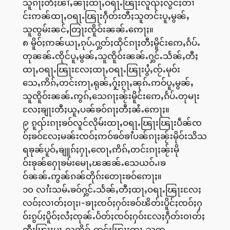
သူၵႃႈတီႈၽၢႆႇၼႃႈထႃႇဝရႃႉၽြႃးလူၺ်ႈလွင်ႈတၢ
င်းဢၼ်ထႃႇဝရႃႉၽြႃးႁဵတ်းတီႈသူတင်းပူႇမွၼ်ႇ
သူၸွမ်းၼင်ႇတြႃးၸိူဝ်းၼၼ်ႉဢေႃႈ။
၈ မိူဝ်ႈဢၼ်ယႃႇၵုပ်ႉႁွတ်ႈထိုင်ၵႃႈတီႈမိူင်းဢေႇၵႅပ်ႉ
တုၼၼ်ႉၸိုင်ပူႇမွၼ်ႇသူၸိူဝ်းၼၼ်ႉႁွင်ႉသႅၼ်ႇတီႈ
ထႃႇဝရႃႉၽြႃးလႄႈထႃႇဝရႃႉၽြႃးပွႆႇၸႂ်ႉမုဝ်း
သေႇဢိၵ်ႇတင်းဢႃႇရုၼ်ႇႁႂ်ႈၵႂႃႇၼုၵ်ႉဢဝ်ပူႇမွၼ်ႇ
သူၸိူဝ်းၼၼ်ႉဢွၵ်ႇသေၵႃႈၼႂ်းမိူင်းဢေႇၵႅပ်ႉတုမႃး
လႄႈၶျႃးတီႈယူႇပၼ်ၶဝ်ၵႃႈတီႈၼႆႉဢေႃႈ။
၉ ၵူၺ်းၵႃႈၶဝ်လူင်လိုမ်းထႃႇဝရႃႉၽြႃးၽြႃးပဵၼ်ၸ
ဝ်ႈၶဝ်လႄႈမၼ်းၸဝ်ႈဢဝ်ၶဝ်ၶၢႆပၼ်ၵႃႈၼႂ်းမိုဝ်းသိသ
ရၶုၼ်ပူဝ်ႇၶျူၵ်ႈႁႃႇၸေႃႇဢိၵ်ႇတင်းၵႃႈၼႂ်းမို
ဝ်းၶုၼ်ႁေႃၶမ်းမေႃႇၽၼၼ်ႉသေယဝ်ႉ၊ၶ
ဝ်ၼၼ်ႉဢွၼ်ၵၼ်တိုၵ်းတေႃးၶဝ်ဢေႃႈ။
၁၀ လၢႆးသမ်ႉၶဝ်ႁွင်ႉသႅၼ်ႇတီႈထႃႇဝရႃႉၽြႃးလႄႈ
လဝ်ႈလၢတ်ႈဝႃႈ၊-ၶႃႈၸဝ်ႈႁဝ်းၶဝ်ၽိတ်းပိူင်ႈၸဝ်ႈႁ
ဝ်းၵွပ်ႈပိူဝ်ႈလႆႈၸုၼ်ႉပႅတ်ႈၸဝ်ႈႁဝ်းလႄႈႁဵတ်းဝၢတ်ႈ
တီႈၽြႃးပႃႇလဢိၵ်ႇတင်းၽြႃးဢႃႇသတ