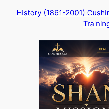
Skip
History (1861-2001)
Cushin
to
Trainin
content