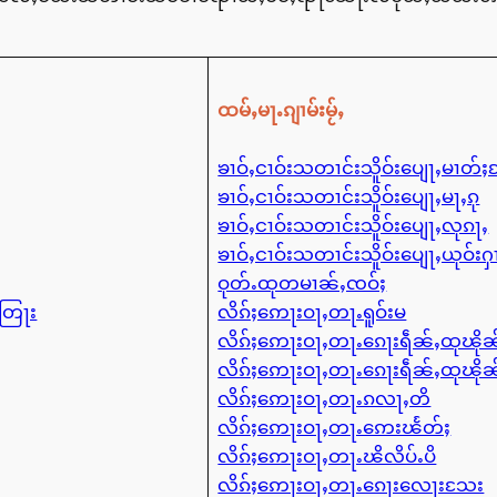
ထမ်ႇမႃႉၵျၢမ်းမႂ်ႇ
ၶၢဝ်ႇငၢဝ်းသတၢင်းသိူဝ်းပျေႃႇမၢတ်
ၶၢဝ်ႇငၢဝ်းသတၢင်းသိူဝ်းပျေႃႇမႃႇၵု
ၶၢဝ်ႇငၢဝ်းသတၢင်းသိူဝ်းပျေႃႇလုၵႃႇ
ၶၢဝ်ႇငၢဝ်းသတၢင်းသိူဝ်းပျေႃႇယုဝ်းႁ
ဝုတ်ႉထုတမၢၼ်ႇၸဝ်ႈ
ႇတြႃး
လိၵ်ႈဢေႃးဝႃႇတႃႉရူဝ်းမ
လိၵ်ႈဢေႃးဝႃႇတႃႉၵေႃးရဵၼ်ႇထုၽိ
လိၵ်ႈဢေႃးဝႃႇတႃႉၵေႃးရဵၼ်ႇထုၽိ
လိၵ်ႈဢေႃးဝႃႇတႃႉၵလႃႇတိ
လိၵ်ႈဢေႃးဝႃႇတႃႉဢေးၽႅတ်ႈ
လိၵ်ႈဢေႃးဝႃႇတႃႉၽိလိပ်ႉပိ
လိၵ်ႈဢေႃးဝႃႇတႃႉၵေႃးလေႃးသႄး