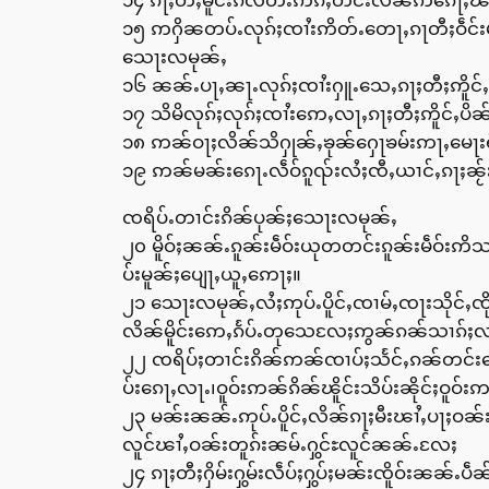
၁၄ ၵႃႈတီႈမိူင်းၵိလတ်ႉဢိၵ်ႇတင်းလိၼ်ဢၵေႃႇၽမိူ
၁၅ ဢႁိၼတပ်ႉလုၵ်ႈၸၢႆးဢိတ်ႉတေႃႇၵႃတီႈဝဵင်း
သေႃးလမုၼ်ႇ
၁၆ ၼၼ်ႉပႃႇၼႃႉလုၵ်ႈၸၢႆးႁူႉသေႇၵႃႈတီႈဢိူင
၁၇ သိမိလုၵ်ႈလုၵ်ႈၸၢႆးဢေႇလႃႇၵႃႈတီႈဢိူင်ႇပိၼ
၁၈ ဢၼ်ဝႃႈလိၼ်သိႁုၼ်ႇၶုၼ်ႁေႃၶမ်းဢႃႇမေႃး
၁၉ ဢၼ်မၼ်းၵေႃႉလဵဝ်ၵူၺ်းလႆႈၸီႇယၢင်ႇၵႃႈၼႂ်
ၸရိပ်ႉတၢင်းၵိၼ်ပုၼ်ႈသေႃးလမုၼ်ႇ
၂၀ မိူဝ်ႈၼၼ်ႉၵူၼ်းမဵဝ်းယုတတင်းၵူၼ်းမဵဝ်
ပ်းမူၼ်ႈပျေႃႇယူႇဢေႃႈ။
၂၁ သေႃးလမုၼ်ႇလႆႈဢုပ်ႉပိူင်ႇၸၢမ်ႇၸႃးသိုင်ႇၸို
လိၼ်မိူင်းဢေႇၵႅပ်ႉတုသေလႄႈဢွၼ်ၵၼ်သၢၵ်ႈလၢ
၂၂ ၸရိပ်ႈတၢင်းၵိၼ်ဢၼ်ၸၢပ်ႈသႅင်ႇၵၼ်တင်းသေ
ပ်းၵေႃႇလႃႉ၊ဝူဝ်းဢၼ်ၵိၼ်ၽိူင်းသိပ်းၼိုင်ႈဝူဝ်
၂၃ မၼ်းၼၼ်ႉဢုပ်ႉပိူင်ႇလိၼ်ၵႃႈမီးၽၢႆႇပႃႈဝၼ်
လူင်ၽၢႆႇဝၼ်းတူၵ်းၼမ်ႉႁွင်ႊလူင်ၼၼ်ႉလႄႈ
၂၄ ၵႃႈတီႈႁိမ်းႁွမ်းလဵပ်ႈႁွပ်ႈမၼ်းၸိူဝ်းၼၼ်ႉ