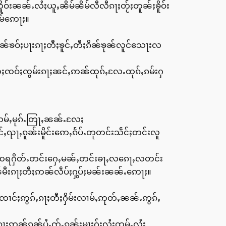
်းၼၼ်ႉလႆႈယူႇၼိမ်ၼိမ်လီလီၵႃႈတႂ်ႈတူၼ်ႈၶိူဝ်း
ဵမ်ဢေႃႈ။
ၼ်ၶဝ်ႈပႃးၵႃႈတီႈၶူင်ႇတီႈၵိၼ်ၶုၼ်လူင်သေႃးလ
တီႈၸဝ်ႈၸွမ်းၵႃႈၼင်ႇဢၼ်ထုၵ်ႇလႄႉထုၵ်ႇၵမ်းႁ
သမ်ႇမုၵ်ႉတြႃႇၼၼ်ႉလႄႈ
်ႇၺႃႇၵူၼ်းမိူင်းဢေႇၵႅပ်ႉတုတင်းသဵင်ႈတင်းလူ
ဢေႇၸရႁိတ်ႉတင်းႁေႇမၼ်ႇတင်းၶႃႇလၵေႃႇလတင်း
်မီးၵႃႈတီႈဢၼ်လဵပ်ႈႁွပ်ႈမၼ်းၼၼ်ႉဢေႃႈ။
ၢင်ႈဢွၵ်ႇၵႃႈတီႈႁိမ်းလၢမ်ႇဢုတ်ႇၼၼ်ႉဢွၵ်ႇ
ွၼ်ၵၼ်ပွႆႇၸႂ်ႉၵူၼ်းမႃးႁႂ်ႈလႆႈထွမ်ႇလႆႈ