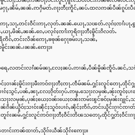
င်းပႃႇသၼ်ႇဢၼ်ဝႃႈဝဵင်းလူင်ႁူၵ်းသိပ်းဝဵင်းဢၼ်မီးလမ်းဝဵင်းလႂ်တ
မႁႃႇၼိမ်ႇၼၼ်ႉဢႁိမတ်ႉၵႃႈတီႈဢိူင်ႇၼပ်ႉထလဢၼ်ပဵၼ်ၵူပ်းပဵၼ
်ႇဢႃႇသႃႇတင်းဝဵင်းဢႃႇလုတ်ႉၼၼ်ႉယေႃႇသၽတ်ႉလုၵ်ႈၸၢႆးပႃႇရွ
်ႇယႃႇမိၼ်ႇၼၼ်ႉၵေႇပလုၵ်ႈၸၢႆးဢုရိၵႃႈတီႈမိူင်းၵိလတ်ႉ
ရိဢိၵ်ႇတင်းလိၼ်ဢေႃႇၶၶုၼ်ႁေႃၶမ်းပႃႇသၼ်ႇ
းမိူင်းၼၼ်ႉ၊ၼၼ်ႉဢေႃႈ။
းဢိသရေႇလတင်းလၢႆၼမ်ၼႃႇလႄႈၼပ်ႉဢၢၼ်ႇပဵၼ်မိူၼ်ၸိူဝ်ႉၼင်ႇသ
င်ႈဝၢၼ်ႈမိူင်းၵႃႈမီးဢဝ်ၵႃႈတီႈၸႃႉၸဵမ်ၼမ်ႉႁွင်ႊလူင်တေႃႇထိုင်ႁ
ၵ်ႈသွင်ႇပၼ်ႇၼႃႇလႄႈၵိုတ်းႁပ်ႉဢမူႉသေႃးလမုၼ်ႇၼႂ်းၸူဝ်ႈပ
ႃးလမုၼ်ႇပုၼ်ႈယေႈဝၼ်းယေႈဝၼ်းၸမ်းၽွင်ၶဝ်ႈမုၼ်းၵျုင်ႇသၢမ
းဢၼ်ၵိၼ်ယိူဝ်ႈသၢဝ်းၼိုင်ႈသူဝ်းပၢၵ်ႇၼိုင်ႈဢိၵ်ႇတင်းယိူင်းၵႂၢင
းတူၵ်းၼမ်ႉႁွင်ႊလူင်ဢဝ်ၵႃႈတီႈဝဵင်းတိၽသတေႃႇထိုင်ႁွတ်ႈဝဵင်း
ပဵၼ်တၢင်းဢၼ်ထၢတ်ႇသိုၵ်းယဵၼ်သိုၵ်းဢေႃႈ။