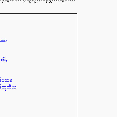
ႈထႄႇ
ၢၼ်ႇ
ုၼ်ပထမ
ုၼ်တုတိယ