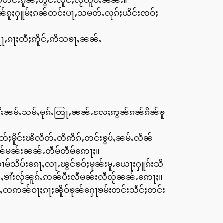
င်းၵိူၼ်ႇတွင်းလိူင်ႇလႂ်ၸိူဝ်းၼၼ်ႉ။
်ၵူႈႁူမ်ႈၵၼ်တင်းပႃႇသမတ်ႉလုၵ်ႈယိင်းၸဝ်ႈ
ႃႇၵႃႈတီႈဢိူင်ႇဢိသၶႃႇၼၼ်ႉ
ၢႆးၼမ်ႉသမ်ႇမုၵ်ႉတြႃႇၼၼ်ႉလႄႈဢွၼ်ၵၼ်ၵိၼ်ၶူ
ွတ်ႈမိူင်းၽိလိတ်ႉတိဢိၵ်ႇတင်းၶွပ်ႇၼမ်ႉလႅၼ်
ၢၼ်မၼ်းၼၼ်ႉတဵမ်တဵမ်ဢေႃႈ။
်သိပ်းၵေႃႇလႃႉၽွင်ၶဝ်ႈမုၼ်းမူႉယေႃးႁူၵ်းသိ
်ၸၢတ်ႇၶၢႆးလႂ်ၼူၵ်ႉဢၼ်ပီးလီမၼ်းလီလႂ်ၼၼ်ႉဢေႃႈ။
ၵႃႇၸဢၼ်ဝႃႈၵႃႈၼိူဝ်ၶုၼ်ႁေႃၶမ်းတင်းသဵင်ႈတင်း