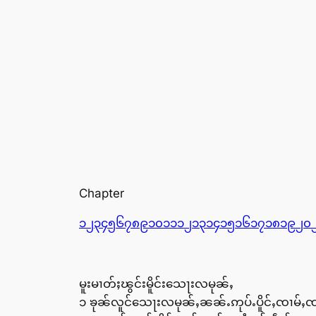
Chapter
၁
၂
၃
၄
၅
၆
၇
၈
၉
၁၀
၁၁
၁၂
၁၃
၁၄
၁၅
၁၆
၁၇
၁၈
၁၉
၂၀
မူးမၢတ်ႈၽွင်းမိူင်းသေႃးလမုၼ်ႇ
၁ ၶုၼ်လူင်သေႃးလမုၼ်ႇၼၼ်ႉဢုပ်ႉပိူင်ႇၸၢမ်ႇ