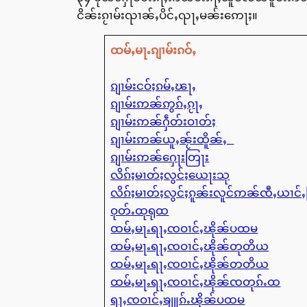
ငိၼ်းၵႂၢမ်းၺၢၼ်ႇပိင်ႇၺႃႇမၼ်းဢေႃႈ။
ထမ်ႇမႃႉၵျၢမ်းၵဝ်ႇ
ၵျၢမ်းငဝ်ႈၵမ်ႇၽႃႇ
ၵျၢမ်းဢၼ်ဢွၵ်ႇၵႂႃႇ
ၵျၢမ်းဢၼ်ႁဵတ်းဝၢတ်ႈ
ၵျၢမ်းဢၼ်ယူႇၼႂ်းထိူၼ်ႇ
ၵျၢမ်းဢၼ်ႁေႃးတြႃး
လိၵ်ႈမၢတ်ႈလွင်ႈယေႃးသု
လိၵ်ႈမၢတ်ႈလွင်ႈၵူၼ်းလူင်ဢၼ်ၸီႇယၢင်
ဝုတ်ႉထုရုထ
ထမ်ႇမႃႉရႃႇၸဝၢင်ႇၽိုၼ်ပထမ
ထမ်ႇမႃႉရႃႇၸဝၢင်ႇၽိုၼ်တုတိယ
ထမ်ႇမႃႉရႃႇၸဝၢင်ႇၽိုၼ်တတိယ
ထမ်ႇမႃႉရႃႇၸဝၢင်ႇၽိုၼ်ၸတုၵ်ႉထ
ရႃႇၸဝၢင်ႇၶျူၵ်ႉၽိုၼ်ပထမ