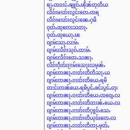
ရႃႇၸဝၢင်ႇၶျူၵ်ႉၽိုၼ်တုတိယ
လိၵ်ႈမၢတ်ႈလွင်ႈဢေႇၸရ
လိၵ်ႈမၢတ်ႈလွင်ႈၼေႇႁမိ
ဝုတ်ႉထုဢေးသတႃႇ
ဝုတ်ႉထုယေႃႇၽ
ၵျၢမ်းသႃႇလၢမ်ႇ
ၵျၢမ်းလိၵ်ႈသုၵ်ႉတၢမ်ႇ
ၵျၢမ်းလိၵ်ႈတေႇသၼႃႇ
လိၵ်ႈႁဵတ်းၵႂၢမ်းသေႃးလမုၼ်ႇ
ၵျၢမ်းဢၼႃႇၵၢတ်ႈတိဢိသႃႇယ
ၵျၢမ်းဢၼႃႇၵၢတ်ႈတိယေႇရမိ
တၢင်းဢၼ်ယေႇရမိပွင်ႉၶင်းပွင်ႉဝႃႈ
ၵျၢမ်းဢၼႃႇၵၢတ်ႈတိယေႇၸၵျေႇလ
ၵျၢမ်းဢၼႃႇၵၢတ်ႈတိတၢၼ်ႇယေႇလ
ၵျၢမ်းဢၼႃႇၵၢတ်ႈတိႁူဝ်ႇသေႇ
ၵျၢမ်းဢၼႃႇၵၢတ်ႈတိယုဝ်းဢေႇလ
ၵျၢမ်းဢၼႃႇၵၢတ်ႈတိဢႃႇမုတ်ႉ