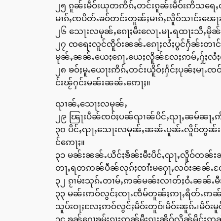
၂၅ ၵူၼ်းမဵဝ်းယုတဢိၵ်ႇတင်းၵူၼ်းမဵဝ်းဢိသရေႇ
မၢၵ်ႇၸပိတ်ႉၶဝ်တင်းတူၼ်ႈမၢၵ်ႇလိူဝ်သၢင်းၽေႃ
၂၆ သေႃးလမုၼ်ႇၵေႃႈမီးလေႃႉမႃႉရထႃးသီႇမိုၼ်ႇဢိၵ
၂၇ ၸရေးလူင်ၸိူဝ်းၼၼ်ႉၵေႃႈလႆႈပွင်ႁႅၼ်းတၢင်း
မုၼ်ႇၼၼ်ႉယေႈၵေႃႉယေႈလိူၼ်လႄႈဢမ်ႇႁႂ်ႈလႆႈလ
၂၈ ၶဝ်ႈမူႉယေႃးဢိၵ်ႇတင်းယိူဝ်ႈႁႅင်ႈပုၼ်ႈမ
င်းၽႂ်ႁင်းမၼ်းၼၼ်ႉဢေႃႈ။
ၺၢၼ်ႇသေႃးလမုၼ်ႇ
၂၉ ၽြႃးပဵၼ်ၸဝ်ႈပၼ်ၺၢၼ်ပိင်ႇၺႃႇၼမ်ၼႃႇဢိၵ်
၃၀ ပိင်ႇၺႃႇသေႃးလမုၼ်ႇၼၼ်ႉပူၼ်ႉလိူဝ်တွၼ်းသေ
င်ဢေႃႈ။
၃၁ မၼ်းၼၼ်ႉယိင်ႈၶႅၼ်းမီးပိင်ႇၺႃႇလိူဝ်တ
တႃႇရတဢၼ်ပဵၼ်လုၵ်ႈၸၢႆးမႁေႃႇလဝ်းၼၼ်ႉလႄႈပဵၼ
၃၂ ၵႂၢမ်းသုၵ်ႉတၢမ်ႇဢၼ်မၼ်းလၢတ်ႈဝႆႉၼၼ်ႉမီးသၢ
၃၃ မၼ်းဢဝ်လွင်ႈၸႃႉၸဵမ်တူၼ်ႈဢႃႇရိတ်ႉဢၼ်မီ
သူပ်းဝႃႈလႄႈဢဝ်လွင်ႈမဵဝ်းတူဝ်၊မဵဝ်းၼူၵ်ႉ၊မဵဝ်းမူ
၃၄ ၶုၼ်ႁေႃၶမ်းၵႃႈဢၼ်မီးၵႃႈၼိူဝ်လိၼ်မိူင်း