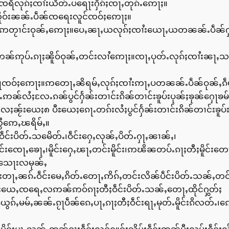
ႇၸရိလုၵ်ႈၸၢႆးယိတ်ႉပရေႃးႁိၵ်ႈၸႃႇတုၵ်ႉဢေႃႈ။
ိူဝ်းၼၼ်ႉပဵၼ်ၸရေးလူင်ၸဝ်ႈဢေႃႈ။
တႂၢင်းဝုၼ်ႇဢေႃႈ။ပေႇၼႃႇယလုၵ်ႈၸၢႆးယေႃႇယတၼၼ်ႉပဵၼ်ႁူဝ်
ဢုပ်ႉၵႃႈၼိူဝ်ဝုၼ်ႇတင်းလၢႆဢေႃႈ။ၸႃႇပုတ်ႉလုၵ်ႈၸၢႆးၼႃႇသၼ
ႃၸဝ်ႈဢေႃႈ။ဢတေႃႇၼိရမ်ႇလုၵ်ႈၸၢႆးဢႃႇပတၼၼ်ႉပဵၼ်ဝုၼ်ႇၵဵပ
ၼ်လႆႈလႄႉၵၼ်ပွင်ႁႅၼ်းတၢင်းၵိၼ်တၢင်းၶူပ်းပုၼ်ႈၶုၼ်ႁေႃၶမ်း
းလႄႈၼႂ်းယေႈ၈ ပီႊယေႈၵေႃႉတၵ်းလႆႈပွင်ႁႅၼ်းတၢင်းၵိၼ်တၢင်းၶူ
လွႆဢေႇၽရိမ်ႇ။
ဝဵင်းပိတ်ႉသမေိတ်ႉ၊ဝဵင်းႁေႇလုၼ်ႇပိတ်ႉႁႃႇၼၢၼ်ႇ၊
ဵင်းၸေႃႇၶေႃႇ၊မိူင်းႁေႇၽႃႇတင်းမိူင်း၊ဢၽိၼတပ်ႉၵႃႈတီႈမိူင်းတ
ႈသေႃးလမုၼ်ႇ
တႃႇၼၵ်ႉဝဵင်းမေႇၵိတ်ႉတေႃႇဢိၵ်ႇတင်းလိၼ်ပဵင်းပိတ်ႉသၼ်ႇတင်
ဵင်းယေႇၸရေႇလဢၼ်ဢဝ်ၵႃႈတီႈဝဵင်းပိတ်ႉသၼ်ႇတေႃႇထိုင်ႁွတ်ႈ
မမ်ႇၼၼ်ႉၵႂႃပဵၼ်ၵေႇပႃႇၵႃႈတီႈဝဵင်းရႃႇမုတ်ႉမိူင်းၵိလတ်ႉ၊ၵ