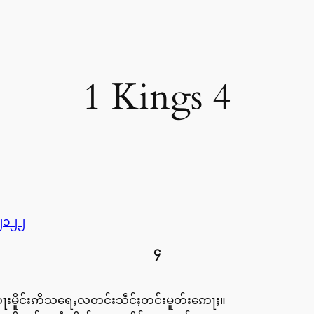
1 Kings 4
၂၁
၂၂
၄
ၸႃးမိူင်းဢိသရေႇလတင်းသဵင်ႈတင်းမူတ်းဢေႃႈ။