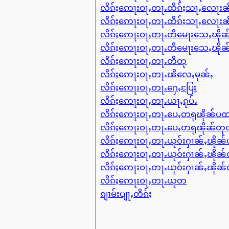
လိၵ်ႈဢေႃးဝႃႇတႃႉထိၵ်ႈသႃႇလေႃးၼ
လိၵ်ႈဢေႃးဝႃႇတႃႉထိၵ်ႈသႃႇလေႃးၼ
လိၵ်ႈဢေႃးဝႃႇတႃႉတိမေႃးသေႇၽို
လိၵ်ႈဢေႃးဝႃႇတႃႉတိမေႃးသေႇၽို
လိၵ်ႈဢေႃးဝႃႇတႃႉတိတု
လိၵ်ႈဢေႃးဝႃႇတႃႉၽိလေႇမုၼ်ႇ
လိၵ်ႈဢေႃးဝႃႇတႃႉႁေႇပြႄး
လိၵ်ႈဢေႃးဝႃႇတႃႉယႃႇၵုပ်ႉ
လိၵ်ႈဢေႃးဝႃႇတႃႉပေႇတရုၽိုၼ်ပ
လိၵ်ႈဢေႃးဝႃႇတႃႉပေႇတရုၽိုၼ်တ
လိၵ်ႈဢေႃးဝႃႇတႃႉယုဝ်းႁၢၼ်ႇၽို
လိၵ်ႈဢေႃးဝႃႇတႃႉယုဝ်းႁၢၼ်ႇၽို
လိၵ်ႈဢေႃးဝႃႇတႃႉယုဝ်းႁၢၼ်ႇၽို
လိၵ်ႈဢေႃးဝႃႇတႃႉယုတ
ၵျၢမ်းပျႃႇတိၵ်ႈ