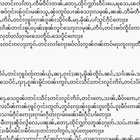
လတင်းလၢႆၸႃႉၸဵမ်ဝဵင်းတၼ်ႇတေႃႇထိုင်ႁွတ်ႈဝဵင်းပေႇရသေႇၽၸိူဝ
းၶဝ်ႁင်းၽႂ်ႁင်းမၼ်းယူႇၼႂ်းၸူဝ်ႈပၢၼ်သေႃးလမုၼ်ႇၼၼ်ႉတဵမ်တ
်ႇတင်းႁူဝ်ႁၢၼ်ၵူၼ်းသိုၵ်းၶီႇမႃႉမိုၼ်ႇပၢႆသွင်ႁဵင်ဢေႃႈ။
ၵိၼ်တၢင်းၶူပ်းပုၼ်ႈၶုၼ်လူင်သေႃးလမုၼ်ႇဢိၵ်ႇတင်းၶဝ်ၸိူဝ်းဢ
ုတ်ႈလႆႈႁၢမ်းသေၸိူဝ်ႉသေပိူင်ဢေႃႈ။
ႃႉၸဝ်ႈတင်းၵလႃႈဢူၵ်ႉတင်းလၢႆၵေႃႈၶဝ်လႆႈဢွၼ်ၵၼ်ဢဝ်မႃးၸူးၵႃႈ
ႇတင်းႁူဝ်ၸႂ်ဢၼ်ယႂ်ႇၼႃႇၵႂၢင်ႈၼႃႇမိူၼ်ၸိူဝ်ႉၼင်ႇသၢႆးၼမ်ႉ
ပိင်ႇၺႃႇၵူၼ်းမိူင်းဝၼ်းဢွၵ်ႇတင်းသဵင်ႈတင်းလူင်ဢိၵ်ႇတင်းပိင
ၼ်းၼႃႇသေၵူၼ်းတင်းသဵင်ႈတင်းလူင်ဢိၵ်ႇတင်းဢေႇသၼ်ႇမဵဝ်း
်ဢၼ်ႁူင်ႁၢင်းၸွတ်ႇတူဝ်ႈၵႃႈၼႂ်းၵူၼ်းၵူႈၸိူဝ်ႉၵူႈမဵဝ်းဢၼ
မ်ႁဵင်ဢေႃႈ။ၵႂၢမ်းႁဵတ်းၵႂၢမ်းမၼ်းမီးႁဵင်ပၢႆဢေႃႈ။
းၵႃႈၼိူဝ်လွႆလေႇပၼုၼ်ႇတေႃႇထိုင်ႁွတ်ႈတူၼ်ႈႁုတ်ႉသပ်ႉဢၼ်ၸ
င်ႈ၊မဵဝ်းမႅင်း၊မဵဝ်းပႃ၊တင်းလၢႆဢွၵ်ႇသူပ်းဝႃႈဢေႃႈ။
ဢၼ်လႆႈငိၼ်းသတၢင်းသဵင်ၶၢဝ်ၺၢၼ်ႇပိင်ႇၺႃသေႃးလမုၼ်ႇၼၼ်ႉၵေႃႈဢ