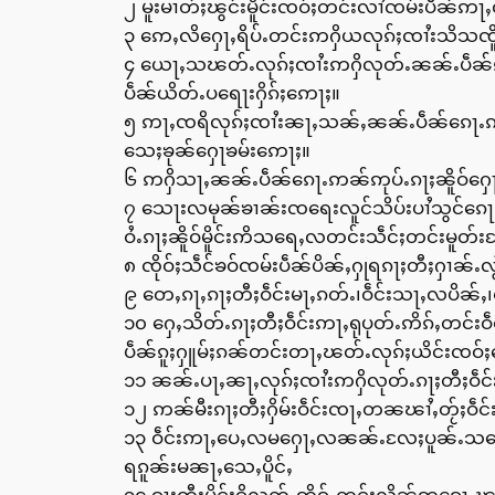
၂ မူးမၢတ်ႈၽွင်းမိူင်းၸဝ်ႈတင်းလၢႆၸမ်းပဵၼ်ဢႃ
၃ ဢေႇလိႁေႃႇရိပ်ႉတင်းဢႁိယလုၵ်ႈၸၢႆးသိသၸ
၄ ယေႃႇသၽတ်ႉလုၵ်ႈၸၢႆးဢႁိလုတ်ႉၼၼ်ႉပဵၼ်ဢ
ပဵၼ်ယိတ်ႉပရေႃးႁိၵ်ႈဢေႃႈ။
၅ ဢႃႇၸရိလုၵ်ႈၸၢႆးၼႃႇသၼ်ႇၼၼ်ႉပဵၼ်ၵေႃႉဢၼ်
သေႈၶုၼ်ႁေႃၶမ်းဢေႃႈ။
၆ ဢႁိသႃႇၼၼ်ႉပဵၼ်ၵေႃႉဢၼ်ဢုပ်ႉၵႃႈၼိူဝ်ႁေ
၇ သေႃးလမုၼ်ၶၢၼ်းၸရေးလူင်သိပ်းပၢႆသွင်ၵေႃႉဢ
ဝႆႉၵႃႈၼိူဝ်မိူင်းဢိသရေႇလတင်းသဵင်ႈတင်းမူတ်
၈ ၸိုဝ်ႈသဵင်ၶဝ်ၸမ်းပဵၼ်ပိၼ်ႇႁုရၵႃႈတီႈႁၢၼ်ႉ
၉ တေႇၵႃႇၵႃႈတီႈဝဵင်းမႃႇၵတ်ႉ၊ဝဵင်းသႃႇလပိၼ်ႇ၊
၁၀ ႁေႇသိတ်ႉၵႃႈတီႈဝဵင်းဢႃႇရုပုတ်ႉဢိၵ်ႇတင်းဝ
ပဵၼ်ၵူႈႁူမ်ႈၵၼ်တင်းတႃႇၽတ်ႉလုၵ်ႈယိင်းၸဝ်
၁၁ ၼၼ်ႉပႃႇၼႃႇလုၵ်ႈၸၢႆးဢႁိလုတ်ႉၵႃႈတီႈဝဵင်း
၁၂ ဢၼ်မီးၵႃႈတီႈႁိမ်းဝဵင်းၸႃႇတၼၽၢႆႇတႂ်ႈဝ
၁၃ ဝဵင်းဢႃႇပေႇလမႁေႃႇလၼၼ်ႉလႄႈပူၼ်ႉသယွေၵ်ႇ
ရၵူၼ်းမၼႃႇသေႇပိူင်ႇ