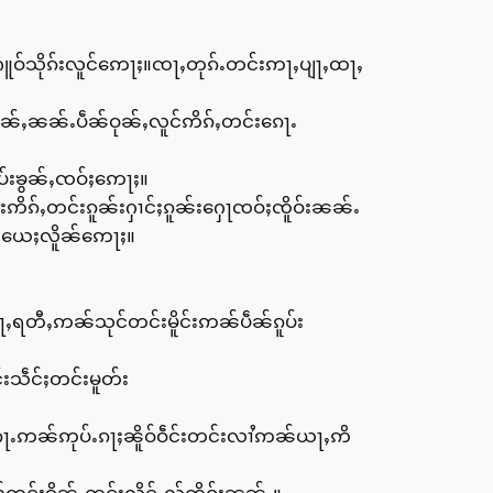
သိုၵ်းလူင်ဢေႃႈ။ၸႃႇတုၵ်ႉတင်းဢႃႇပျႃႇထႃႇ
်ႇၼၼ်ႉပဵၼ်ဝုၼ်ႇလူင်ဢိၵ်ႇတင်းၵေႃႉ
်းၶွၼ်ႇၸဝ်ႈဢေႃႈ။
ဢိၵ်ႇတင်းၵူၼ်းႁၢင်ႈၵူၼ်းႁေႃၸဝ်ႈၸိူဝ်းၼၼ်ႉ
ပ်းယေႈလိူၼ်ဢေႃႈ။
ေႃႇရတီႇဢၼ်သုင်တင်းမိူင်းဢၼ်ပဵၼ်ၵူပ်း
းသဵင်ႈတင်းမူတ်း
ေႃႉဢၼ်ဢုပ်ႉၵႃႈၼိူဝ်ဝဵင်းတင်းလၢႆဢၼ်ယႃႇဢိ