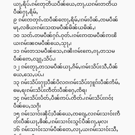
ယႃႇရိပ်ႉၵမ်းတုတိယပဵၼ်ယေႇတႃႇယၵမ်းတတိယ
ပဵၼ်ႁႃႇရိမ်ႇ
၉ ၵမ်းၸတုၵ်ႉထပဵၼ်ၸေႃႇရိမ်ႇ၊ၵမ်းပိၼ်ႇၸမပဵၼ်
မႃႇလၶိယ၊ၵမ်းသထမပဵၼ်မိၼ်ယမိၼ်ႇ၊
၁၀ သတ်ႉတမပဵၼ်ႁၵ်ႉၵုတ်ႉ၊ၵမ်းဢထမပဵၼ်ဢၽိ
ယ၊ၵမ်းၼဝမပဵၼ်ယေႇသႂႃႇ၊
၁၁ ၵမ်းတသမပဵၼ်သေႇၵၼိ၊ၵမ်းဢေႇၵႃႇတသမ
ပဵၼ်ဢေႇလျႃႇသိပ်ႉ၊
၁၂ ၵမ်းတႂႃႇတသမပဵၼ်ယႃႇၵိမ်ႇ၊ၵမ်းသိပ်းသီႇပဵၼ်
ယေႇသေႇပပ်ႉ၊
၁၃ ၵမ်းသိပ်းႁႃႈပဵၼ်ပိလၵ၊ၵမ်းသိပ်းႁူၵ်းပဵၼ်ဢိမ်ႇ
မေႇရ၊ၵမ်းသိပ်းၸဵတ်းပဵၼ်ႁေႇၸိရ၊
၁၄ ၵမ်းသိပ်းပႅတ်ႇပဵၼ်ဢပ်ႉၸိတ်ႉ၊ၵမ်းသိပ်းၵဝ်ႈ
ပဵၼ်ပေႇသႁိ၊
၁၅ ၵမ်းသၢဝ်းၼိုင်ႈပဵၼ်ယေႇၸၵျေႇလၵမ်းသၢဝ်းဢဵ
တ်းပဵၼ်ယႃႇၶိၼ်ႇ၊ၵမ်းသၢဝ်းသွင်ပဵၼ်ၵႃႇမုလ၊
၁၆ ၵမ်းသၢဝ်းသၢမ်ပဵၼ်တေႇလႃႇယ၊ၵမ်းသၢဝ်းသီႇ