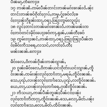
ပဵၼ်မႃႇၸိဢေႃႈ။
၁၇ ဢၼ်ၼႆႉၸမ်းပဵၼ်တၢင်းဢၼ်မၵ်းၶၢၼ်းဝႆႉၼႂ်း
တၢင်းဢၼ်ၶဝ်ၵိုတ်ႈႁၢပ်ႇဢမူႉႁႂ်ႈၶဝ်လႆႈၶ
ဝ်ႈၵႃႈၼႂ်းႁိူၼ်းထႃႇဝရႃႉၽြႃးၸွမ်းလူၺ်ႈ
၁၈ လွင်ႈတၢင်းဢၼ်မၵ်းၶၢၼ်းဝႆႉ၊ဢၼ်မၼ်းၸ
ဝ်ႈဢဝ်တင်းမိုဝ်းပေႃႈၶဝ်ဢႃႇရုၼ်ႇပၼ်တီႈၶဝ်
၁၉ ၸွမ်းၵႃႈၼင်ႇဢၼ်ထႃႇဝရႃႉၽြႃးၽြႃးပဵၼ်ၸ
ဝ်ႈမဵဝ်းဢိသရေႇလသင်ႇလၢတ်ႈဝႆႉတီႈ
မၼ်းၼၼ်ႉဢေႃႈ။
မဵဝ်းလေႇဝိဢၼ်ၵိုၼ်းဢၼ်ၵျၢၼ်ႇ
၂၀ ၵူၼ်းမဵဝ်းလေႇဝိဢၼ်ယင်းၵိုတ်းယင်းၵျၢၼ်ႇၸိူ
ဝ်းၼၼ်ႉၸမ်းၼႂ်းလုၵ်ႈၸၢႆးဢႃႇမရမ်ႇၸိူဝ်းၼၼ်ႉ
သေႇပုၺ်ႇလ၊ၼႂ်းလုၵ်ႈၸၢႆးသေႇပုၺ်ႇလၸိူဝ်းၼၼ်ႉ
ယေႇတႃႇယ၊ၼႂ်းလုၵ်ႈၸၢႆးရေႇႁၽိၸိူဝ်းၼၼ်ႉ
၂၁ ဢိသယႃႇဢၼ်ပဵၼ်တူၼ်ႈပဵၼ်ငဝ်ႈ၊ၼႂ်း
လုၵ်ႈၸၢႆးဢိၸႁႃႇၸိူဝ်းၼၼ်ႉသေႇလေႃႇမိတ်ႉ၊ၼႂ်း
လုၵ်ႈၸၢႆးသေႇလေႃႇမိတ်ႉၸိူဝ်းၼၼ်ႉ