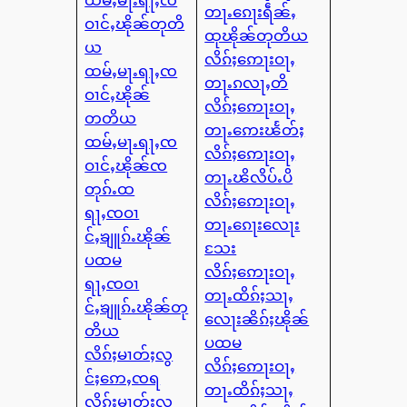
တႃႉၵေႃးရဵၼ်ႇ
ဝၢင်ႇၽိုၼ်တုတိ
ထုၽိုၼ်တုတိယ
ယ
လိၵ်ႈဢေႃးဝႃႇ
ထမ်ႇမႃႉရႃႇၸ
တႃႉၵလႃႇတိ
ဝၢင်ႇၽိုၼ်
လိၵ်ႈဢေႃးဝႃႇ
တတိယ
တႃႉဢေးၽႅတ်ႈ
ထမ်ႇမႃႉရႃႇၸ
လိၵ်ႈဢေႃးဝႃႇ
ဝၢင်ႇၽိုၼ်ၸ
တႃႉၽိလိပ်ႉပိ
တုၵ်ႉထ
လိၵ်ႈဢေႃးဝႃႇ
ရႃႇၸဝၢ
တႃႉၵေႃးလေႃး
င်ႇၶျူၵ်ႉၽိုၼ်
သႄး
ပထမ
လိၵ်ႈဢေႃးဝႃႇ
ရႃႇၸဝၢ
တႃႉထိၵ်ႈသႃႇ
င်ႇၶျူၵ်ႉၽိုၼ်တု
လေႃးၼိၵ်ႈၽိုၼ်
တိယ
ပထမ
လိၵ်ႈမၢတ်ႈလွ
လိၵ်ႈဢေႃးဝႃႇ
င်ႈဢေႇၸရ
တႃႉထိၵ်ႈသႃႇ
လိၵ်ႈမၢတ်ႈလွ