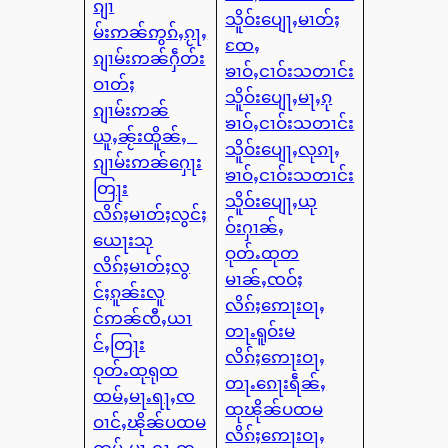
ၵျၢ
သိူဝ်းပျေႃႇမၢတ်ႈ
မ်းဢၼ်ဢွၵ်ႇၵႂႃႇ
ထႄႇ
ၵျၢမ်းဢၼ်ႁဵတ်း
ၶၢဝ်ႇငၢဝ်းသတၢင်း
ဝၢတ်ႈ
သိူဝ်းပျေႃႇမႃႇၵု
ၵျၢမ်းဢၼ်
ၶၢဝ်ႇငၢဝ်းသတၢင်း
ယူႇၼႂ်းထိူၼ်ႇ
သိူဝ်းပျေႃႇလုၵႃႇ
ၵျၢမ်းဢၼ်ႁေႃး
ၶၢဝ်ႇငၢဝ်းသတၢင်း
တြႃး
သိူဝ်းပျေႃႇယု
လိၵ်ႈမၢတ်ႈလွင်ႈ
ဝ်းႁၢၼ်ႇ
ယေႃးသု
ဝုတ်ႉထုတ
လိၵ်ႈမၢတ်ႈလွ
မၢၼ်ႇၸဝ်ႈ
င်ႈၵူၼ်းလူ
လိၵ်ႈဢေႃးဝႃႇ
င်ဢၼ်ၸီႇယၢ
တႃႉရူဝ်းမ
င်ႇတြႃး
လိၵ်ႈဢေႃးဝႃႇ
ဝုတ်ႉထုရုထ
တႃႉၵေႃးရဵၼ်ႇ
ထမ်ႇမႃႉရႃႇၸ
ထုၽိုၼ်ပထမ
ဝၢင်ႇၽိုၼ်ပထမ
လိၵ်ႈဢေႃးဝႃႇ
ထမ်ႇမႃႉရႃႇၸ