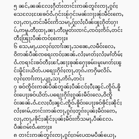
၅ ၼင်ႇၼၼ်လႄႈႁဵတ်းတၢင်းဢၼ်တူၵ်းၸႃႇၵွၵ်ႈ
သေလႄႈၽႄၶဝ်ဝႆႉႁင်းၽႂ်ႁင်းမၼ်းၵႃႈၼႂ်းမဵဝ်းဢေႇ
လႃႇၸႃႇတင်းမဵဝ်းဢိသမႃႇႁႂ်ႈလႆႈပဵၼ်ၽူႈၵိုတ်ႈႁၢ
ပ်ႇဢမူႉတီႈထႃႇၼႃႉတီႈမူတ်းၸၢင်ႇၸဝ်ႈဢိၵ်ႇတင်း
တီႈၽြႃးပဵၼ်ၸဝ်ႈဢေႃႈ။
၆ သေႇမႃႇယလုၵ်ႈၸၢႆးၼႃႇသၼေႇလမဵဝ်းလေႇ
ဝိဢၼ်ပဵၼ်ၸရေးၸဝ်ႈၼၼ်ႉလႆႈမၢတ်ႈလႆႈမၢႆတႅမ်ႈ
ဝႆႉၸရၢင်းၶဝ်တီႈၽၢႆႇၼႃႈၶုၼ်ႁေႃၶမ်း၊မူးမၢတ်ႈၽွ
င်းမိူင်း၊ယိတ်ႉပရေႃးႁိၵ်ႈၸႃႇတုၵ်ႉ၊ဢႁိမလိၵ်ႉ
လုၵ်ႈၸၢႆးဢႃႇပျႃႇသႃႇဢိၵ်ႇတင်း
၇ ၶဝ်ၸိူဝ်းဢၼ်ပဵၼ်တူၼ်ႈပဵၼ်ငဝ်ႈပီႈၼွင်ႉၸိူဝ်ႉၶိူ
ဝ်းပေႃႈၶဝ်ယိတ်ႉပရေႃးႁိၵ်ႈၵူၼ်းမဵဝ်းလေႇဝိၸိူ
ဝ်းၼၼ်ႉဝႆႉလႄႈပီႈၼွင်ႉၸိူဝ်ႉၶိူဝ်းပေႃႈၶဝ်ၶိုင်ႈၼိုင်ႈ
လႆႈၶၢမ်ႇတၢင်းဢၼ်ၸႃႇၵွၵ်ႈတူၵ်းပုၼ်ႈမဵဝ်းဢေႇ
လႃႇၸႃႇ၊ၶိုင်ႈၼိုင်ႈပုၼ်ႈမဵဝ်းဢိသမႃႇပဵၼ်လႄႉ
ပဵၼ်ၵမ်းဝႆႉဢေႃႈ။
၈ တၢင်းဢၼ်တူၵ်းၸႃႇၵွၵ်ႈၵမ်းပထမပဵၼ်ယေႃႇ