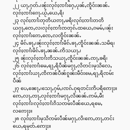
၂၂ ယႃႇႁတ်ႉ၊ၼႂ်းလုၵ်ႈၸၢႆးႁေႇပုၼ်ႇၸိူဝ်းၼၼ်ႉ
လုၵ်ႈၸၢႆးၵေႃႉယႂ်ႇယေႇရိ၊
၂၃ လုၵ်ႈၸၢႆးတုတိယဢႃႇမရိ၊လုၵ်ႈၸၢႆးတတိ
ယႁႃႇၸေႇလ၊လုၵ်ႈၸၢႆးၸတုၵ်ႉထယေႇၵမမ်ႇ၊ၼႂ်း
လုၵ်ႈၸၢႆးဢေႇၸေႇလၸိူဝ်းၼၼ်ႉ
၂၄ မိၵ်ႉၶႃႇ၊ၼႂ်းလုၵ်ႈၸၢႆးမိၵ်ႉၶႃႇၸိူဝ်းၼၼ်ႉသမိရ၊
လုၵ်ႈၸၢႆးမိၵ်ႉၶႃႇၼၼ်ႉဢိသယႃႇ၊
၂၅ ၼႂ်းလုၵ်ႈၸၢႆးဢိသယႃႇၸိူဝ်းၼၼ်ႉၸႃႇၶရိ၊
၂၆ လုၵ်ႈၸၢႆးမေႇရႃႇရိပဵၼ်မႁႃႇလိတင်းမုသိလေႇ
လုၵ်ႈၸၢႆးယႃႇၸိဢၼ်ပဵၼ်ၵူၼ်းမဵဝ်းမေႇရႃႇရိၸမ်း
ပဵၼ်
၂၇ ပေႇၼေႃႇ၊သေႃႇႁမ်ႇ၊ၸၵ်ႉၵုရတင်းဢိပရိဢေႃႈ။
ဢေႇလႃႇၸႃႇလုၵ်ႈၸၢႆးမႁႃႇလိၼၼ်ႉဢမ်ႇမီး
လုၵ်ႈၸၢႆး၊လုၵ်ႈၸၢႆးၵိသၸမ်းပဵၼ်ယေႇရမေႇ
လဢေႃႈ။
၂၈ လုၵ်ႈၸၢႆးမုသိၸမ်းပဵၼ်မႁႃႇလိ၊ဢေႇတႃႇတင်း
ယေႇရမုတ်ႉဢေႃႈ။