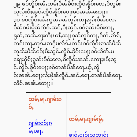
၂၉ ၶဝ်ၸိူဝ်းၼႆႉၸမ်းပဵၼ်မဵဝ်းၸိူဝ်ႉၶိူဝ်းလေႇဝိၸွမ်း
လူၺ်ႈပီႈၼွင်ႉၸိူဝ်ႉၶိူဝ်းပေႃႈၶဝ်ၼၼ်ႉဢေႃႈ။
၃၀ ၶဝ်ၸိူဝ်းၼႆႉဢွၼ်ၵၼ်တူၵ်းၸႃႇၵွၵ်ႈပဵၼ်လႄႉ
ပဵၼ်ၵမ်းမိူၼ်ၸိူဝ်ႉၼင်ႇပီႈၼွင်ႉၶဝ်ၵူၼ်းမဵဝ်းဢႃႇ
ရုၼ်ႇၼၼ်ႉၵႃႈတီႈၽၢႆႇၼႃႈၶုၼ်လူင်တႃႇဝိတ်ႉဢိၵ်ႇ
တင်းၸႃႇတုၵ်ႉ၊ဢႁိမလိၵ်ႉ၊တင်းၶဝ်ၸိူဝ်းဢၼ်ပဵၼ်
တူၼ်ႈပဵၼ်ငဝ်ႈပီႈၼွင်ႉၸိူဝ်ႉၶိူဝ်းပေႃႈၶဝ်ယိတ်ႉပ
ရေႃးႁိၵ်ႈၵူၼ်းမဵဝ်းလေႇဝိၸိူဝ်းၼၼ်ႉဢေႃႈ။ပီႈၼွ
င်ႉၸိူဝ်ႉၶိူဝ်းပေႃႈၶဝ်ဢၼ်ပဵၼ်ၵေႃႉယႂ်ႇၸိူ
ဝ်းၼၼ်ႉၵေႃႈလႆႈမိူၼ်ၸိူဝ်ႉၼင်ႇၵေႃႉဢၼ်ပဵၼ်ၵေႃႉ
လဵၵ်ႉၼၼ်ႉဢေႃႈ။
ထမ်ႇမႃႉၵျၢမ်းၵ
ဝ်ႇ
ထမ်ႇမႃႉၵျၢမ်းမႂ်ႇ
ၵျၢမ်းငဝ်ႈၵ
မ်ႇၽႃႇ
ၶၢဝ်ႇငၢဝ်းသတၢင်း