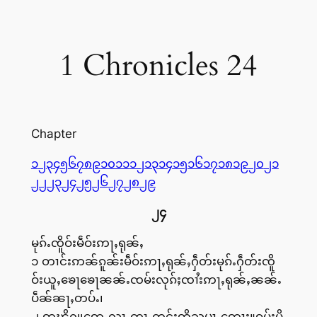
1 Chronicles 24
Chapter
၁
၂
၃
၄
၅
၆
၇
၈
၉
၁၀
၁၁
၁၂
၁၃
၁၄
၁၅
၁၆
၁၇
၁၈
၁၉
၂၀
၂၁
၂၂
၂၃
၂၄
၂၅
၂၆
၂၇
၂၈
၂၉
၂၄
မုၵ်ႉၸိူဝ်းမဵဝ်းဢႃႇရုၼ်ႇ
၁ တၢင်းဢၼ်ၵူၼ်းမဵဝ်းဢႃႇရုၼ်ႇႁဵတ်းမုၵ်ႉႁဵတ်းၸိူ
ဝ်းယူႇၶေႃၶေႃၼၼ်ႉၸမ်းလုၵ်ႈၸၢႆးဢႃႇရုၼ်ႇၼၼ်ႉ
ပဵၼ်ၼႃႇတပ်ႉ၊
၂ ဢၽိႁု၊ဢေႇလႃႇၸႃႇတင်းဢိသမႃႇဢေႃႈ။ၵွပ်ႈပိူ