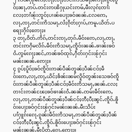
ဝ်ႈၼႃႇတပ်ႉတင်းဢၽိႁုယင်းဢမ်ႇမီးလုၵ်ႈၸၢႆး
လႄႈတၢႆၼႂ်းၸူဝ်ႈပၢၼ်ပေႃႈၶဝ်ၼၼ်ႉလႄဢေႇ
လႃႇၸႃႇတင်းဢိသမႃႇလႆႈၵိုတ်ႈႁၢပ်ႇဢမူႉယိတ်ႉပ
ရေႃးႁိၵ်ႈဢေႃႈ။
၃ တႃႇဝိတ်ႉဢိၵ်ႇတင်းၸႃႇတုၵ်ႉမဵဝ်းဢေႇလႃႇၸႃႇ
တင်းဢႁိမလိၵ်ႉမဵဝ်းဢိသမႃႇၸိူဝ်းၼၼ်ႉၶၢၼ်းၶဝ်
ဝႆႉၸွမ်းၵႃႈၼင်ႇဢၼ်ၶဝ်ထုၵ်ႇႁဵတ်းႁင်းၽႂ်ႁင်း
မၼ်းၼၼ်ႉဢေႃႈ။
၄ ၵွပ်ႈပိူဝ်ႈၶဝ်ၸိူဝ်းဢၼ်ပဵၼ်တူၼ်ႈပဵၼ်ငဝ်ႈမဵ
ဝ်းဢေႇလႃႇၸႃႇယိင်ႈၶႅၼ်းၼမ်လိူဝ်တွၼ်းသေၶဝ်ၸိူ
ဝ်းဢၼ်ပဵၼ်တူၼ်ႈပဵၼ်ငဝ်ႈမဵဝ်းဢိသမႃႇၼၼ်ႉလႄႈ
တၢင်းဢၼ်ၽႄႈၶဝ်ၶၢၼ်းဝႆႉၼၼ်ႉၸမ်းမဵဝ်းဢေႇ
လႃႇၸႃႇဢၼ်ပဵၼ်တူၼ်ႈပဵၼ်ငဝ်ႈတီႈပီႈၼွင်ႉၸိူဝ်ႉၶိူ
ဝ်းပေႃႈၶဝ်ႁင်းၽႂ်ႁင်းမၼ်းၼၼ်ႉမီးသိပ်း
ပၢႆႁူၵ်းၵေႃႉၵူၼ်းမဵဝ်းဢိသမႃႇဢၼ်ပဵၼ်တူၼ်ႈပဵၼ်
ငဝ်ႈတီႈပီႈၼွင်ႉၸိူဝ်ႉၶိူဝ်းပေႃႈၶဝ်ႁင်းၽႂ်ႁင်း
မၼ်းၼၼ်ႉမီးပႅတ်ႇၵေႃႉဢေႃႈ။