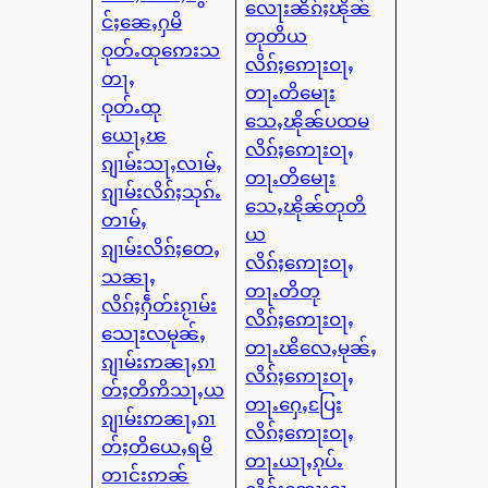
လေႃးၼိၵ်ႈၽိုၼ်
င်ႈၼေႇႁမိ
တုတိယ
ဝုတ်ႉထုဢေးသ
လိၵ်ႈဢေႃးဝႃႇ
တႃႇ
တႃႉတိမေႃး
ဝုတ်ႉထု
သေႇၽိုၼ်ပထမ
ယေႃႇၽ
လိၵ်ႈဢေႃးဝႃႇ
ၵျၢမ်းသႃႇလၢမ်ႇ
တႃႉတိမေႃး
ၵျၢမ်းလိၵ်ႈသုၵ်ႉ
သေႇၽိုၼ်တုတိ
တၢမ်ႇ
ယ
ၵျၢမ်းလိၵ်ႈတေႇ
လိၵ်ႈဢေႃးဝႃႇ
သၼႃႇ
တႃႉတိတု
လိၵ်ႈႁဵတ်းၵႂၢမ်း
လိၵ်ႈဢေႃးဝႃႇ
သေႃးလမုၼ်ႇ
တႃႉၽိလေႇမုၼ်ႇ
ၵျၢမ်းဢၼႃႇၵၢ
လိၵ်ႈဢေႃးဝႃႇ
တ်ႈတိဢိသႃႇယ
တႃႉႁေႇပြႄး
ၵျၢမ်းဢၼႃႇၵၢ
လိၵ်ႈဢေႃးဝႃႇ
တ်ႈတိယေႇရမိ
တႃႉယႃႇၵုပ်ႉ
တၢင်းဢၼ်