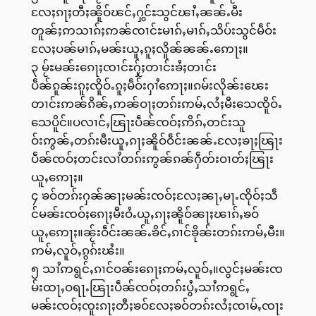
လႄႈၵႃႈတီႈၼိူဝ်ၽင်ႇႁွင်ႊသွင်ၽၢႆႇၼၼ်ႉမီး
တူၼ်ႈဢသၢၵ်ႈဢၼ်ၸၢင်ႊမၢၵ်ႇမၢၵ်ႇသိပ်းသွင်မဵဝ်း
လႄႈပၼ်မၢၵ်ႇမၼ်းယူႇၵူႈလိူၼ်ၼၼ်ႉဢေႃႈ။
၃ မႂ်ႊမၼ်းၵေႃႈၸၢင်ႊႁႂ်ႈတၢင်းၶႆႈတၢင်း
ပဵၼ်ၵူၼ်းၵူႈၸိူဝ်ႉၵူႈမဵဝ်းႁၢႆဢေႃႈ။ၵမ်းလိုၼ်းၽေး
တၢင်းဢၼ်ၵိၼ်ႇဢၼ်ဝႃႈတၵ်းဢမ်ႇလႆႈမီးသေၸိူဝ်ႉ
သေပိူင်။ပလၢင်ႇၽြႃးပဵၼ်ၸဝ်ႈဢိၵ်ႇတင်းသူ
ဝ်းဢွၼ်ႇတၵ်းမီးယူႇၵႃႈၼိူဝ်ဝဵင်းၼၼ်ႉလႄႈၶႃႈၽြႃး
ပဵၼ်ၸဝ်ႈတင်းလၢႆတၵ်းဢွၼ်ၵၼ်ႁဵတ်းဝၢတ်ႈၽြႃး
ယူႇဢေႃႈ။
၄ ၶဝ်တၵ်းႁၼ်ၼႃႈမၼ်းၸဝ်ႈလႄႈၼႃႇမႃႉၸိုဝ်ႈသဵ
င်မၼ်းၸဝ်ႈၵေႃႈမီးဝႆႉယူႇၵႃႈၼိူဝ်ၼႃႈၽၢၵ်ႇၶဝ်
ယူႇဢေႃႈ။ၼႂ်းဝဵင်းၼၼ်ႉၶိင်ႇၵၢင်ၶိုၼ်းတၵ်းဢမ်ႇမီး။
ဢမ်ႇလူဝ်ႇၵွၵ်းၽႆး။
၅ သၢႆဢရွင်ႇၵၢင်ဝၼ်းၵေႃႈဢမ်ႇလူဝ်ႇ။လွင်ႈမၼ်းၸ
မ်းထႃႇဝရႃႉၽြႃးပဵၼ်ၸဝ်ႈတၵ်းပွႆႇသၢႆဢရွင်ႇ
မၼ်းၸဝ်ႈၸူးၵႃႈတီႈၶဝ်လႄႈၶဝ်တၵ်းလႆႈၸၢမ်ႇၸႃး