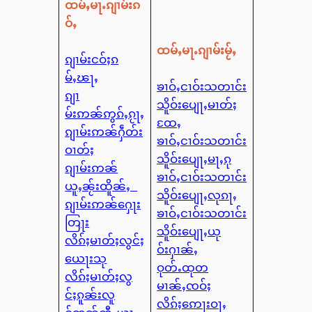
ထမ်ႇမႃႉၵျၢမ်းၵ
ဝ်ႇ
ထမ်ႇမႃႉၵျၢမ်းမႂ်ႇ
ၵျၢမ်းငဝ်ႈၵ
မ်ႇၽႃႇ
ၶၢဝ်ႇငၢဝ်းသတၢင်း
ၵျၢ
သိူဝ်းပျေႃႇမၢတ်ႈ
မ်းဢၼ်ဢွၵ်ႇၵႂႃႇ
ထႄႇ
ၵျၢမ်းဢၼ်ႁဵတ်း
ၶၢဝ်ႇငၢဝ်းသတၢင်း
ဝၢတ်ႈ
သိူဝ်းပျေႃႇမႃႇၵု
ၵျၢမ်းဢၼ်
ၶၢဝ်ႇငၢဝ်းသတၢင်း
ယူႇၼႂ်းထိူၼ်ႇ
သိူဝ်းပျေႃႇလုၵႃႇ
ၵျၢမ်းဢၼ်ႁေႃး
ၶၢဝ်ႇငၢဝ်းသတၢင်း
တြႃး
သိူဝ်းပျေႃႇယု
လိၵ်ႈမၢတ်ႈလွင်ႈ
ဝ်းႁၢၼ်ႇ
ယေႃးသု
ဝုတ်ႉထုတ
လိၵ်ႈမၢတ်ႈလွ
မၢၼ်ႇၸဝ်ႈ
င်ႈၵူၼ်းလူ
လိၵ်ႈဢေႃးဝႃႇ