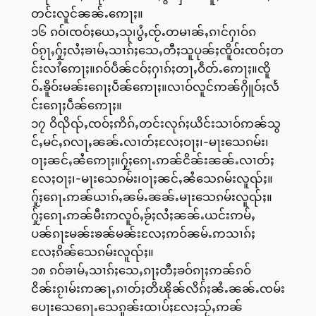
တင်းလူင်ၼၼ်ႉဢေႃႈ။
၁၆ ၵဝ်၊ၸဝ်ႈယေႇသု၊ပွႆႇၸႂ်ႉတမၢၼ်ႇၵၢင်ႁၢဝ်ၵ
ဝ်ၵႂႃႇႁႂ်ႈလႆႈၶၢမ်ႇသၢၵ်ႈသေႇတီႈသူပုၼ်ႈၸိူဝ်းၸဝ်ႈတ
င်းလၢႆဢေႃႈ။ၵဝ်ပဵၼ်ငဝ်ႈႁၢၵ်ႈတႃႇဝဵတ်ႉဢေႃႈ။ၸိူ
ဝ်ႉၶိူဝ်းမၼ်းၵေႃႈပဵၼ်ဢေႃႈ။လၢဝ်လူင်ဢၼ်ႁိူဝ်ႈလႅ
င်းၵေႃႈပဵၼ်ဢေႃႈ။
၁၇ ဝိၺိၺ်ႇၸဝ်ႈဢိၵ်ႇတင်းလုၵ်ႈယိင်းသၢဝ်ဢၼ်သွ
င်ႇမင်ႇၵလႃႇၼၼ်ႉလၢတ်ႈလႄႈဝႃႈ၊-မႃးသေၵမ်း၊
ဝႃႈၼင်ႇၼႆဢေႃႈ။ႁႂ်ႈၵေႃႉဢၼ်ငိၼ်းၼၼ်ႉလၢတ်ႈ
လႄႈဝႃႈ၊-မႃးသေၵမ်း၊ဝႃႈၼင်ႇၼႆသေၵမ်းလူၺ်ႈ။
ႁႂ်ႈၵေႃႉဢၼ်ယၢၵ်ႇၼမ်ႉၼၼ်ႉမႃးသေၵမ်းလူၺ်ႈ။
ႁႂ်ႈၵေႃႉဢၼ်မီးဢလူဝ်ႇၶႂ်ႈလႆႈၼၼ်ႉယင်းဢမ်ႇ
ပၼ်ၵႃႊမၼ်းၶၼ်မၼ်းလႄႈဢဝ်ၼမ်ႉဢသၢၵ်ႈ
လႄႈၵိၼ်သေၵမ်းလူၺ်ႈ။
၁၈ ၵဝ်ၶၢမ်ႇသၢၵ်ႈသေႇၵႃႈတီႈၶဝ်ၵႃႈဢၼ်ၵဝ်
ငိၼ်းၵႂၢမ်းဢၼႃႇၵၢတ်ႈတိၽိုၼ်လိၵ်ႈၼႆႉၼၼ်ႉၸမ်း
ပေႃးသေၵေႃႉသေၵူၼ်းထၢပ်ႈလႄႈသႂ်ႇဢၼ်