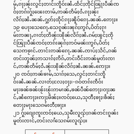
မႂ်ႇၵႃႈၼႂ်းလွင်ႈတၢင်းၸိူဝ်းၼႆႉထႅင်ႈၸိုင်ၽြႃးပဵၼ်ၸ
ဝ်ႈတၵ်းႁႂ်ႈၽေးတၢမ်ႇဢၼ်တႅမ်ႈဝႆႉၵႃႈၼႂ်း
လိၵ်ႈၼႆႉၼၼ်ႉႁွတ်ႈထိုင်ၵႃႈၼိူဝ်ၵေႃႉၼၼ်ႉဢေႃႈ။
၁၉ ပေႃးသေၵေႃႉသေၵူၼ်းၼုၵ်ႈဢွၵ်ႇပႅတ်ႈၵႂၢ
မ်းဢၼႃႇၵၢတ်ႈတိၼႂ်းၽိုၼ်လိၵ်ႈၼႆႉၵမ်ႈၽွင်ႈၸို
င်ၽြႃးပဵၼ်ၸဝ်ႈတၵ်းၼုၵ်ႈဢဝ်မၼ်းဢွၵ်ႇပႅတ်ႈ
သေဢၶႂၢင်ႉတၢင်းဢၼ်ၵေႃႉၼၼ်ႉၸၢပ်ႈသႅင်ႇၵၼ်
တင်းတူၼ်ႈဢသၢၵ်ႈဢိၵ်ႇတင်းဝဵင်းဢၼ်မူတ်းၸၢ
င်ႇဢၼ်တႅမ်ႈဝႆႉၼႂ်းၽိုၼ်လိၵ်ႈၼႆႉၼၼ်ႉဢေႃႈ။
၂၀ ၸဝ်ႈဢၼ်ၶၢမ်ႇသၢၵ်ႈသေႇလွင်ႈတၢင်းၸိူ
ဝ်းၼႆႉၼၼ်ႉလၢတ်ႈလႄႈဝႃႈ၊-ၵဝ်တၵ်းၸဵဝ်း
မႃးၶၼ်ၶၼ်ၽႂ်းၽႂ်းဢမၢၼ်ႇၶၼ်ပဵၼ်ဢေႃႈ၊ဝႃႈၼ
င်ႇၼႆဢေႃႈ။ဢႃႈမိၼ်ႈ။ၸဝ်ႈယေႇသုတီႈၶႃႈ၊ၶႅၼ်ႈ
တေႃႈမႃးသေၵမ်းတီႈၶႃႈ။
၂၁ ႁႂ်ႈၵျေးၸူးၸဝ်ႈယေႇသုမီးလူၺ်ႈၵၼ်တင်းၵူၼ်း
မူတ်းၸၢင်ႇတင်းလၢႆသေၵမ်းလူၺ်ႈ။