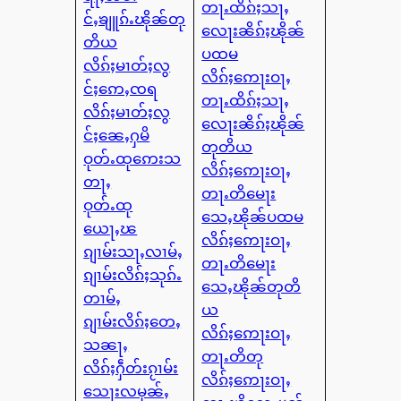
တႃႉထိၵ်ႈသႃႇ
င်ႇၶျူၵ်ႉၽိုၼ်တု
လေႃးၼိၵ်ႈၽိုၼ်
တိယ
ပထမ
လိၵ်ႈမၢတ်ႈလွ
လိၵ်ႈဢေႃးဝႃႇ
င်ႈဢေႇၸရ
တႃႉထိၵ်ႈသႃႇ
လိၵ်ႈမၢတ်ႈလွ
လေႃးၼိၵ်ႈၽိုၼ်
င်ႈၼေႇႁမိ
တုတိယ
ဝုတ်ႉထုဢေးသ
လိၵ်ႈဢေႃးဝႃႇ
တႃႇ
တႃႉတိမေႃး
ဝုတ်ႉထု
သေႇၽိုၼ်ပထမ
ယေႃႇၽ
လိၵ်ႈဢေႃးဝႃႇ
ၵျၢမ်းသႃႇလၢမ်ႇ
တႃႉတိမေႃး
ၵျၢမ်းလိၵ်ႈသုၵ်ႉ
သေႇၽိုၼ်တုတိ
တၢမ်ႇ
ယ
ၵျၢမ်းလိၵ်ႈတေႇ
လိၵ်ႈဢေႃးဝႃႇ
သၼႃႇ
တႃႉတိတု
လိၵ်ႈႁဵတ်းၵႂၢမ်း
လိၵ်ႈဢေႃးဝႃႇ
သေႃးလမုၼ်ႇ