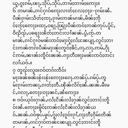
ယူႇၵူႈၵမ်ႇၽႃႇသိုပ်ႇသိုပ်ႇတၢမ်ႈတၢမ်ႈဢေႃႈ။
၆ တမၢၼ်ႇၵၢင်ႁၢဝ်ၵေႃႈလၢတ်ႈလႄႈဝႃႈ၊-ၵႂၢမ်းၼႆႉ
ပဵၼ်ၵႂၢမ်းသႅတ်ႈၸႃႇၵႂၢမ်းဢၼ်မၢၼ်ႇမႅၼ်ႈၸို
ဝ်ႈၸႂ်ႈဢေႃႈ။ထႃႇဝရႃႉၽြႃးပဵၼ်ၸဝ်ႈဢၼ်ဢုပ်ႉပိူင်ႇ
ဝိၺိၺ်ႇပရေႃးၽႅတ်ႈတင်းလၢႆၼၼ်ႉပွႆႇၸႂ်ႉတ
မၢၼ်ႇၵၢင်ႁၢဝ်မၼ်းၸဝ်ႈမႃးႁႂ်ႈလႆႈၼႄပျႃႉလွင်ႈတၢ
င်းဢၼ်တၵ်းပဵၼ်မႃးၼႂ်းၸူဝ်ႈၶိင်ႇၵႃႇလႃႉဢမ်ႇႁို
င်ဢမ်ႇၼၢၼ်းၸိူဝ်းၼၼ်ႉၵႃႈတီႈၶႃႈမၼ်းၸဝ်ႈတင်း
လၢႆယဝ်ႉ။
၇ တူၺ်းလူႊ။ၵဝ်တၵ်းၸဵဝ်း
မႃးၶၼ်ၶၼ်ၽႂ်းၽႂ်းဢေႃႈ။ၵေႃႉဢၼ်ပႂ်ႉၵမ်ပႂ်ႉၸွ
မ်းၵႂၢမ်းဢၼႃႇၵၢတ်ႈတီႉၽိုၼ်လိၵ်ႈၼႆႉၼၼ်ႉမီးမ
င်ႇၵလႃႇဢေႃႈ၊ဝႃႈၼင်ႇၼႆဢေႃႈ။
၈ ၵဝ်၊ယုဝ်းႁၢၼ်ႇ၊လႆႈငိၼ်းလႆႈႁၼ်လွင်ႈတၢင်းၸိူ
ဝ်းၼႆႉဢေႃႈ။မိူဝ်ႈဢၼ်လႆႈငိၼ်းလႆႈႁၼ်ယ
ဝ်ႉၼၼ်ႉၵဝ်ၶုပ်ႉမူပ်ႇႁႂ်ႈလႆႈၵူဝ်းၵႂၢႆႇၵႃႈတီႈႁိမ်းတိၼ်
တမၢၼ်ႇၵၢင်ႁၢဝ်ဢၼ်ၼႄပျႃႉလွင်ႈတၢင်းၸိူ