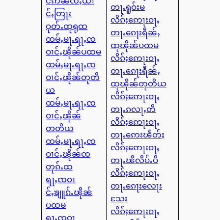
င်ဢၼ်ၸီႇယၢ
တႃႉရူဝ်းမ
င်ႇတြႃး
လိၵ်ႈဢေႃးဝႃႇ
ဝုတ်ႉထုရုထ
တႃႉၵေႃးရဵၼ်ႇ
ထမ်ႇမႃႉရႃႇၸ
ထုၽိုၼ်ပထမ
ဝၢင်ႇၽိုၼ်ပထမ
လိၵ်ႈဢေႃးဝႃႇ
ထမ်ႇမႃႉရႃႇၸ
တႃႉၵေႃးရဵၼ်ႇ
ဝၢင်ႇၽိုၼ်တုတိ
ထုၽိုၼ်တုတိယ
ယ
လိၵ်ႈဢေႃးဝႃႇ
ထမ်ႇမႃႉရႃႇၸ
တႃႉၵလႃႇတိ
ဝၢင်ႇၽိုၼ်
လိၵ်ႈဢေႃးဝႃႇ
တတိယ
တႃႉဢေးၽႅတ်ႈ
ထမ်ႇမႃႉရႃႇၸ
လိၵ်ႈဢေႃးဝႃႇ
ဝၢင်ႇၽိုၼ်ၸ
တႃႉၽိလိပ်ႉပိ
တုၵ်ႉထ
လိၵ်ႈဢေႃးဝႃႇ
ရႃႇၸဝၢ
တႃႉၵေႃးလေႃး
င်ႇၶျူၵ်ႉၽိုၼ်
သႄး
ပထမ
လိၵ်ႈဢေႃးဝႃႇ
ရႃႇၸဝၢ