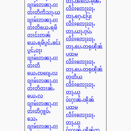
တႃႉၽိလေႇမုၼ်ႇ
ၵျၢမ်းဢၼႃႇၵၢ
လိၵ်ႈဢေႃးဝႃႇ
တ်ႈတိဢိသႃႇယ
တႃႉႁေႇပြႄး
ၵျၢမ်းဢၼႃႇၵၢ
လိၵ်ႈဢေႃးဝႃႇ
တ်ႈတိယေႇရမိ
တႃႉယႃႇၵုပ်ႉ
တၢင်းဢၼ်
လိၵ်ႈဢေႃးဝႃႇ
ယေႇရမိပွင်ႉၶင်း
တႃႉပေႇတရုၽိုၼ်
ပွင်ႉဝႃႈ
ပထမ
ၵျၢမ်းဢၼႃႇၵၢ
လိၵ်ႈဢေႃးဝႃႇ
တ်ႈတိ
တႃႉပေႇတရုၽိုၼ်
ယေႇၸၵျေႇလ
တုတိယ
ၵျၢမ်းဢၼႃႇၵၢ
လိၵ်ႈဢေႃးဝႃႇ
တ်ႈတိတၢၼ်ႇ
တႃႉယု
ယေႇလ
ဝ်းႁၢၼ်ႇၽိုၼ်
ၵျၢမ်းဢၼႃႇၵၢ
ပထမ
တ်ႈတိႁူဝ်ႇ
လိၵ်ႈဢေႃးဝႃႇ
သေႇ
တႃႉယု
ၵျၢမ်းဢၼႃႇၵၢ
ဝ်းႁၢၼ်ႇၽိုၼ်တု