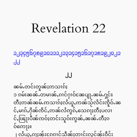
Revelation 22
၁
၂
၃
၄
၅
၆
၇
၈
၉
၁၀
၁၁
၁၂
၁၃
၁၄
၁၅
၁၆
၁၇
၁၈
၁၉
၂၀
၂၁
၂၂
၂၂
ၼမ်ႉတင်းတူၼ်ႈဢသၢၵ်ႈ
၁ ၵမ်းၼၼ်ႉတမၢၼ်ႇၵၢင်ႁၢဝ်ၼႄပျႃႉၼမ်ႉႁွင်ႊ
တီႈဢၼ်ၼမ်ႉဢသၢၵ်ႈလႆယူႇဢၼ်သႂ်လႅင်းၸိူဝ်ႉၼ
င်ႇမၢၵ်ႇႁိၼ်ၸိင်ႇဢၼ်လႆဢွၵ်ႇသေၵႃႈတီႈပလၢ
င်ႇၽြႃးပဵၼ်ၸဝ်ႈတင်းသူဝ်းဢွၼ်ႇၼၼ်ႉတီႈၵ
ဝ်ဢေႃႈ။
၂ လႆယူႇၵႃႈၼႂ်းၵႄၵၢင်သဵၼ်ႈတၢင်းလူင်ၼႂ်းဝဵင်း