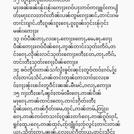
မႃးၶၼ်ၶၼ်ၽႂ်းၽႂ်းဢေႃႈ။ၵဝ်ပႃးဢဝ်ဢၵျူဝ်းဢပျႅ
တ်ႈမႃးလႄႈတၵ်းတႅၼ်းပၼ်ၸွမ်းၵႃႈၼင်ႇတၢင်းၵမ်
တၢင်းၵျၢင်ႉတီႈၵူၼ်းၵူႈၵေႃႉၵူႈၵူၼ်းႁင်းၽႂ်ႁင်း
မၼ်းဢေႃႈ။
၁၃ ၵဝ်ပဵၼ်ဢႃႇလၽႃႉဢေႃႈ။ဢေႃႇမေႇၶႃႉၵေႃႈ
ပဵၼ်ဢေႃႈ။ၵဝ်ပဵၼ်ၵေႃႉဢွၼ်တၢင်းသုတ်းဢိၵ်ႇတ
င်းၵေႃႉလိုၼ်းလင်သုတ်းဢေႃႈ။တီႈတႄႇၸႃႉဢိၵ်ႇ
တင်းတီႈသုတ်းၵေႃႈပဵၼ်ဢေႃႈ။
၁၄ ၶဝ်ၸိူဝ်းဢၼ်သၢႆလွႆးၶူဝ်းၼုင်ႈတူဝ်ၸဝ်ႈၵဝ်ႇႁႂ်ႈ
လႆႈၸၢပ်ႈသႅင်ႇၵၼ်တင်းတူၼ်ႈဢသၢၵ်ႈလႄႈၶ
ဝ်ႈၵႃႈၼႂ်းၽၵ်းတူဝဵင်းၼၼ်ႉမီးမင်ႇၵလႃႇဢေႃႈ။
၁၅ ၵႃႈတီႈၽၢႆႇၼွၵ်ႈၸမ်းမီးၵေႃႉဢၼ်ပဵၼ်
မႃၵေႃႉဢၼ်ၸၢင်ႊၸေႃႉၸၢင်ႊႁဵတ်းတီႈ
ပိူၼ်ႈၵေႃႉဢၼ်ႁဵတ်းမေႇထုင်ႇဢၼ်ဢမ်ႇတြႃး၊
ၵေႃႉဢၼ်ဢဝ်ဢသၢၵ်ႈၵူၼ်းတၢႆ၊ၵေႃႉဢၼ်ၵူဝ်းၵႂၢႆႇ
ရူၵ်ႈထူႉ၊ၵေႃႉဢၼ်ထုၵ်ႇၸႂ်ၵျိူၵ်ႈၸႂ်လွင်ႈတၢင်းဢၼ်
ယႃႉသႅတ်ႈၸႃႇၼၼ်ႉလႄႈပွင်ႁဵတ်းယူႇတင်းသဵင်ႈ