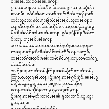
ဝ်းၼၼ်ႉတီႈၵဝ်ၼၼ်ႉဢေႃႈ။
၉ မၼ်းၵေႃႈလၢတ်ႈတီႈၵဝ်လႄႈဝႃႈ၊-ယႃႇပေႁဵတ်း
သေၵမ်း။ၵဝ်ပဵၼ်ၵေႃႉဢၼ်သၢင်ႈႁဵတ်းလူၺ်ႈၵၼ်
တင်းသူလႄႈၶဝ်ႈပႃးၼႂ်းပီႈၼႂ်းၼွင်ႉသူဢၼ်ဝႃႈပ
ရေႃၽႅတ်ႈဢိၵ်ႇတင်းၶဝ်ၸိူဝ်းဢၼ်ပႂ်ႉၵမ်ပႂ်ႉၸွမ်းၵႂၢ
မ်းၽိုၼ်လိၵ်ႈၼႆႉၼၼ်ႉဢေႃႈ။ၵူဝ်းၵႂၢႆႇၽြႃးပဵၼ်ၸ
ဝ်ႈတႃႉ၊ဝႃႈၼင်ႇၼႆဢေႃႈ။
၁၀ ၵမ်းၼၼ်ႉမၼ်းသမ်ႉလၢတ်ႈတီႈၵဝ်လႄႈဝႃႈ၊-
ဢၼႃႇၵၢတ်ႈတိၽိုၼ်လိၵ်ႈၼႆႉၸိုင်ယႃႇပတွေၵ်ႇ
တၼ်းသိၵ်ႈ။လွင်ႈမၼ်းၸမ်းၶိင်ႇၵႃႇလႃႉၸမ်တၵ်းႁွ
တ်ႈထိုင်ယဝ်ႉ။
၁၁ ႁႂ်ႈၵေႃႉဢၼ်ဢမ်ႇတြႃးၼၼ်ႉႁဵတ်းဢၼ်ဢမ်ႇ
တြႃးယူႇလူးၵွၼ်ႇတႃႉ။ႁႂ်ႈၵေႃႉဢၼ်ၵူဝ်ႈၵိူၵ်ႇၼၼ်ႉၵူ
ဝ်ႈၵိူၵ်ႇယူႇလူးၵွၼ်ႇတႃႉ။ႁႂ်ႈၵေႃႉဢၼ်သိုဝ်ႈ
တေႃႇၼၼ်ႉသိုဝ်ႈတေႃႇယူႇလူးၵွၼ်ႇတႃႉ။
ႁႂ်ႈၵေႃႉဢၼ်မူတ်းၸၢင်ႇၼၼ်ႉမူတ်းၸၢင်ႇယူႇလူး
ၵွၼ်ႇတႃႉ။
၁၂ တူၺ်းလူႊၵဝ်တၵ်းၸဵဝ်း