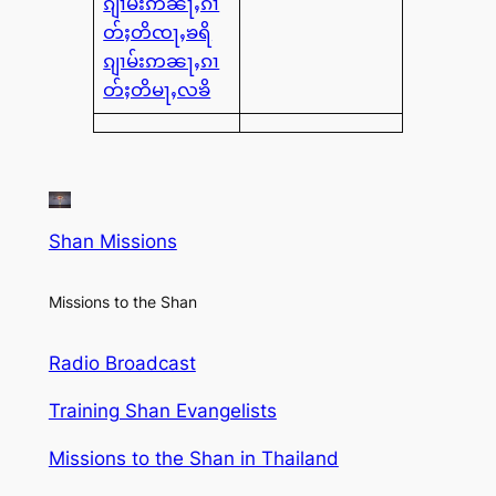
ၵျၢမ်းဢၼႃႇၵၢ
တ်ႈတိၸႃႇၶရိ
ၵျၢမ်းဢၼႃႇၵၢ
တ်ႈတိမႃႇလၶိ
Shan Missions
Missions to the Shan
Radio Broadcast
Training Shan Evangelists
Missions to the Shan in Thailand