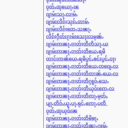
ဝုတ်ႉထုယေႃႇၽ
ၵျၢမ်းသႃႇလၢမ်ႇ
ၵျၢမ်းလိၵ်ႈသုၵ်ႉတၢမ်ႇ
ၵျၢမ်းလိၵ်ႈတေႇသၼႃႇ
လိၵ်ႈႁဵတ်းၵႂၢမ်းသေႃးလမုၼ်ႇ
ၵျၢမ်းဢၼႃႇၵၢတ်ႈတိဢိသႃႇယ
ၵျၢမ်းဢၼႃႇၵၢတ်ႈတိယေႇရမိ
တၢင်းဢၼ်ယေႇရမိပွင်ႉၶင်းပွင်ႉဝႃႈ
ၵျၢမ်းဢၼႃႇၵၢတ်ႈတိယေႇၸၵျေႇလ
ၵျၢမ်းဢၼႃႇၵၢတ်ႈတိတၢၼ်ႇယေႇလ
ၵျၢမ်းဢၼႃႇၵၢတ်ႈတိႁူဝ်ႇသေႇ
ၵျၢမ်းဢၼႃႇၵၢတ်ႈတိယုဝ်းဢေႇလ
ၵျၢမ်းဢၼႃႇၵၢတ်ႈတိဢႃႇမုတ်ႉ
ပျႃႇတိၵ်ႉယူႇပႃႇရုင်ႇဢေႃႇပတိ
ဝုတ်ႉထုယုဝ်းၼ
ၵျၢမ်းဢၼႃႇၵၢတ်ႈတိမိၶႃႇ
ၵျၢမ်းဢၼႃႇၵၢတ်ႈတိၼႃႇႁူမ်ႇ