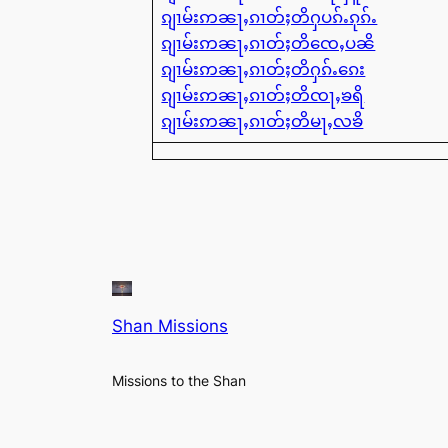
ၵျၢမ်းဢၼႃႇၵၢတ်ႈတိႁပၵ်ႉၵုၵ်ႉ
ၵျၢမ်းဢၼႃႇၵၢတ်ႈတိၸေႇပၼိ
ၵျၢမ်းဢၼႃႇၵၢတ်ႈတိႁၵ်ႉၵေး
ၵျၢမ်းဢၼႃႇၵၢတ်ႈတိၸႃႇၶရိ
ၵျၢမ်းဢၼႃႇၵၢတ်ႈတိမႃႇလၶိ
Shan Missions
Missions to the Shan