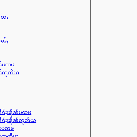
ႈထႄႇ
ၢၼ်ႇ
ုၼ်ပထမ
ုၼ်တုတိယ
ိၵ်ႈၽိုၼ်ပထမ
ိၵ်ႈၽိုၼ်တုတိယ
ၼ်ပထမ
ၼ်တုတိယ