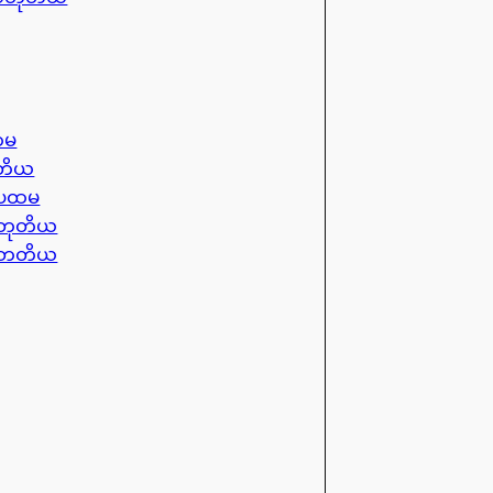
ထမ
ုတိယ
ၼ်ပထမ
ၼ်တုတိယ
ၼ်တတိယ