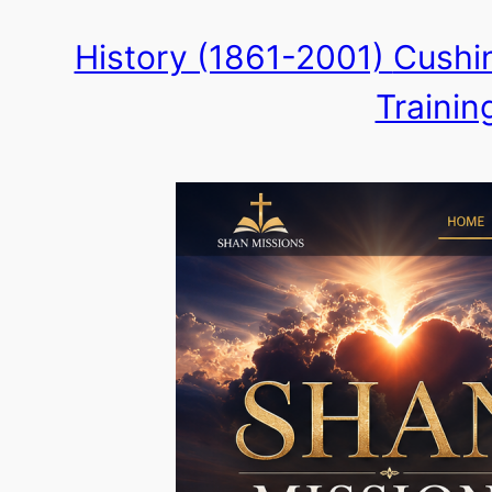
Skip
History (1861-2001)
Cushin
to
Trainin
content