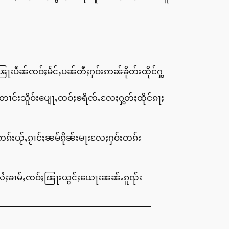
ႃးပဵၼ်ၸဝ်ႈမႅင်ႇပၼ်တီႈႁဝ်းဢၼ်ၶိုတ်းထိုင်ႁွ
ၢင်းသိူဝ်းပျေႃႇၸဝ်ႈၶရိၸ်ႉလႄႈႁွတ်ႈထိုင်ၵႃႈ
တၵ်းယႂ်ႇၵႂၢင်ႈၼမ်ၵိုၼ်းမႃးလႄႈႁဝ်းတၵ်း
ႈၶၢမ်ႇၸဝ်ႈၽြႃးယွင်ႈယေႃးၼၼ်ႉၵူၺ်း