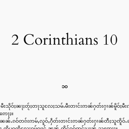
2 Corinthians 10
၁၀
်မီးသိုဝ်ႈၼႃႈတႂ်ႈတႃသူလႄႈသမ်ႉမီးတၢင်းဢၼ်ႁတ်းႁၢၼ်မိူဝ်ႈမီ
ႉဢေႃႈ။
ီႈသူၼၼ်ႉၵဝ်တၵ်းဢမ်ႇလူဝ်ႇႁဵတ်းတၢင်းဢၼ်ႁတ်းႁၢၼ်တီႈသူၸိူဝ်ႉၼ
ႃႇတိပၵတိလႄႈၵမ်ၵျၢင်ႉၼၼ်ႉၸိုင်ၵဝ်တွင်းပၢၼ်ႇသူဢေႃႈ။