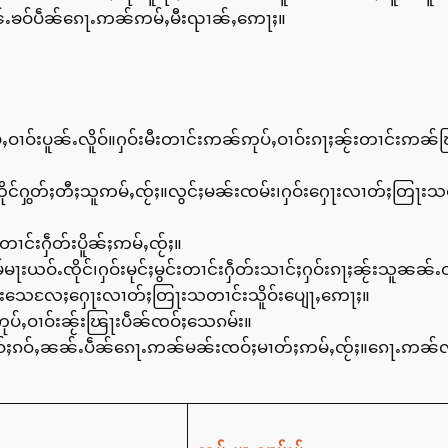
ၼ်ႉၶဝ်ပဵၼ်ၵေႃႉဢၼ်ဢမ်ႇမီးၺၢၼ်ႇဢေႃႈ။
ဝ်းပူၼ်ႉလိူဝ်။ႁဝ်းမီးတၢင်းဢၼ်ဢုပ်ႇဝၢဝ်းၵႃႈၼႂ်းတၢင်းဢၼ်ၽြ
ထိုင်ႁွတ်ႈတီႈသူဢမ်ႇၸႂ်ႈ။လွင်ႈမၼ်းၸမ်း၊ႁဝ်းႁေႃးလၢတ်ႈတြႃးသတ
တၢင်းႁဵတ်းပိူၼ်ႈဢမ်ႇၸႂ်ႈ။
မႃးယဝ်ႉၸိုင်၊ႁဝ်းမုင်ႈမွင်းတၢင်းႁဵတ်းသၢင်ႈႁဝ်းၵႃႈၼႂ်းသူၼၼ်ႉ
မိူင်းသေလႄႈႁေႃးလၢတ်ႈတြႃးသတၢင်းသိူဝ်းပျေႃႇဢေႃႈ။
ဢုပ်ႇဝၢဝ်းၼႂ်းၽြႃးပဵၼ်ၸဝ်ႈသေၵမ်း။
်ႈၵဝ်ႇၼၼ်ႉပဵၼ်ၵေႃႉဢၼ်မၼ်းၸဝ်ႈမၢတ်ႈဢမ်ႇၸႂ်ႈ။ၵေႃႉဢၼ်လႆ