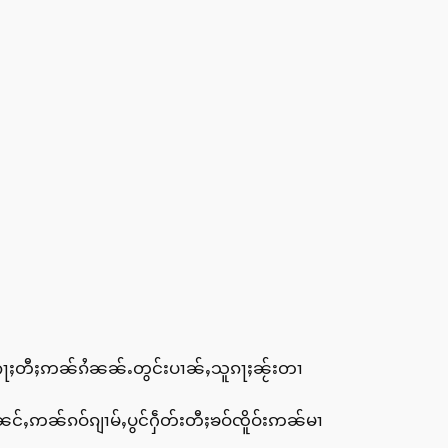
းၵႃႈတီႈဢၼ်ၵႆၼၼ်ႉတွင်းပၢၼ်ႇသူၵႃႈၼႂ်းတၢ
င်ႇဢၼ်ၵဝ်ၵျၢမ်ႇပွင်ႁဵတ်းတီႈၶဝ်ၸိူဝ်းဢၼ်မၢ