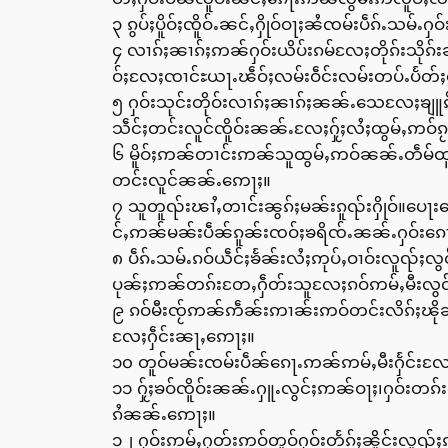
၃ ၵွပ်ႈပိူဝ်ႈၸိူဝ်ႉၼင်ႇႁိုဝ်ဝႃႈၼႆၸမ်းပဵၵ်ႉသမ
၄ လၢၵ်ႈၼၢၵ်ႈဢၼ်ႁဝ်းယိပ်းၵမ်လႄႈတိုၵ်းသို
ဝ်ႈလႄႈၸၢင်ႊယႃႉၽဵဝ်ႈလမ်းဝဵင်းလမ်းတပ်ႉပႅတ်
၅ ႁဝ်းသုင်းတိုဝ်းလၢၵ်ႈၼၢၵ်ႈၼၼ်ႉသေလႄႈၶျူၵ်
သဵင်ႈတင်းလူင်ၸိူဝ်းၼၼ်ႉလႄႈႁႂ်ႈလႆႈထွမ်ႇဢဝ်ၵ
၆ မိူဝ်ႈဢၼ်တၢင်းဢၼ်သူထွမ်ႇဢဝ်ၼၼ်ႉတဵမ်ထူၼ်
တင်းလူင်ၼၼ်ႉဢေႃႈ။
၇ သူတူၺ်းၽၢႆႇတၢင်းၼွၵ်ႈမၼ်းၵူၺ်းႁိုဝ်။ပေႃ
င်ႇဢၼ်မၼ်းပဵၼ်ၵူၼ်းၸဝ်ႈၶရိၸ်ႉၼၼ်ႉႁဝ်းၵေ
၈ ပဵၵ်ႉသမ်ႉၵဝ်ယဵင်ႈၶႅၼ်းလႆႈဢုပ်ႇဝၢဝ်းလူၺ်
ပုၼ်ႈဢၼ်တၵ်းတႄႇႁဵတ်းသူလႄႈၵဝ်ဢမ်ႇမီးလွင
၉ ၵဝ်မီးၸႂ်ဢၼ်ဢဵၼ်းဢၢၼ်းဢဝ်တင်းလိၵ်ႈၽို
လႄႈႁဵင်းၼႃႇဢေႃႈ။
၁၀ တူဝ်မၼ်းၸမ်းပဵၼ်ၵေႃႉဢၼ်ဢမ်ႇမီးႁႅင်းလႄ
၁၁ ႁႂ်ႈၶဝ်ၸိူဝ်းၼၼ်ႉႁူႉလွင်ႈဢၼ်ဝႃႈ၊ႁဝ်းတၵ်း
ၵႆၼၼ်ႉဢေႃႈ။
၁၂ ႁဝ်းဢမ်ႇႁတ်းဢဝ်တူဝ်ႁဝ်းတႅၵ်ႈၼိူင်းလူၺ်