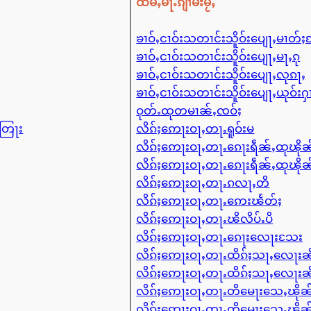
ထမ်ႇမႃႉၵျၢမ်းမႂ်ႇ
ၶၢဝ်ႇငၢဝ်းသတၢင်းသိူဝ်းပျေႃႇမၢတ်
ၶၢဝ်ႇငၢဝ်းသတၢင်းသိူဝ်းပျေႃႇမႃႇၵု
ၶၢဝ်ႇငၢဝ်းသတၢင်းသိူဝ်းပျေႃႇလုၵႃႇ
ၶၢဝ်ႇငၢဝ်းသတၢင်းသိူဝ်းပျေႃႇယုဝ်းႁ
ဝုတ်ႉထုတမၢၼ်ႇၸဝ်ႈ
ႇတြႃး
လိၵ်ႈဢေႃးဝႃႇတႃႉရူဝ်းမ
လိၵ်ႈဢေႃးဝႃႇတႃႉၵေႃးရဵၼ်ႇထုၽိ
လိၵ်ႈဢေႃးဝႃႇတႃႉၵေႃးရဵၼ်ႇထုၽိ
လိၵ်ႈဢေႃးဝႃႇတႃႉၵလႃႇတိ
လိၵ်ႈဢေႃးဝႃႇတႃႉဢေးၽႅတ်ႈ
လိၵ်ႈဢေႃးဝႃႇတႃႉၽိလိပ်ႉပိ
လိၵ်ႈဢေႃးဝႃႇတႃႉၵေႃးလေႃးသႄး
လိၵ်ႈဢေႃးဝႃႇတႃႉထိၵ်ႈသႃႇလေႃးၼ
လိၵ်ႈဢေႃးဝႃႇတႃႉထိၵ်ႈသႃႇလေႃးၼ
လိၵ်ႈဢေႃးဝႃႇတႃႉတိမေႃးသေႇၽို
လိၵ်ႈဢေႃးဝႃႇတႃႉတိမေႃးသေႇၽို