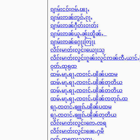
ၵျၢမ်းငဝ်ႈၵမ်ႇၽႃႇ
ၵျၢမ်းဢၼ်ဢွၵ်ႇၵႂႃႇ
ၵျၢမ်းဢၼ်ႁဵတ်းဝၢတ်ႈ
ၵျၢမ်းဢၼ်ယူႇၼႂ်းထိူၼ်ႇ
ၵျၢမ်းဢၼ်ႁေႃးတြႃး
လိၵ်ႈမၢတ်ႈလွင်ႈယေႃးသု
လိၵ်ႈမၢတ်ႈလွင်ႈၵူၼ်းလူင်ဢၼ်ၸီႇယၢင်
ဝုတ်ႉထုရုထ
ထမ်ႇမႃႉရႃႇၸဝၢင်ႇၽိုၼ်ပထမ
ထမ်ႇမႃႉရႃႇၸဝၢင်ႇၽိုၼ်တုတိယ
ထမ်ႇမႃႉရႃႇၸဝၢင်ႇၽိုၼ်တတိယ
ထမ်ႇမႃႉရႃႇၸဝၢင်ႇၽိုၼ်ၸတုၵ်ႉထ
ရႃႇၸဝၢင်ႇၶျူၵ်ႉၽိုၼ်ပထမ
ရႃႇၸဝၢင်ႇၶျူၵ်ႉၽိုၼ်တုတိယ
လိၵ်ႈမၢတ်ႈလွင်ႈဢေႇၸရ
လိၵ်ႈမၢတ်ႈလွင်ႈၼေႇႁမိ
ဝုတ်ႉထုဢေးသတႃႇ