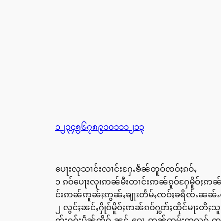
၁
၂
၃
၄
၅
၆
၇
၈
၉
၁၀
၁၁
၁၂
၁၃
ပေႃးလုသၢင်းလၢင်းႁႄႉၶႅၼ်တူဝ်ၸဝ်ႈၵဝ်ႇ
၁ ၵဝ်ပေႃးလု၊ဢၼ်မီးတၢင်းဢၼ်ၵူဝ်ႁႄမိူဝ်ႈဢၼ
င်းဢၼ်ဢူၼ်ႈဢွၼ်ႇၶျႃးတႅမ်ႇၸဝ်ႈၶရိၸ်ႉၼၼ်
၂ လွင်ႈၼင်ႇႁိုဝ်မိူဝ်ႈဢၼ်ၵဝ်ႁွတ်ႈထိုင်မႃးတ
တ်ႈႁဝ်းပဵၼ်ၸိူဝ်ႉၼင်ႇၵေႃႉဢၼ်ၸွမ်းဢလူဝ်ႇၸ