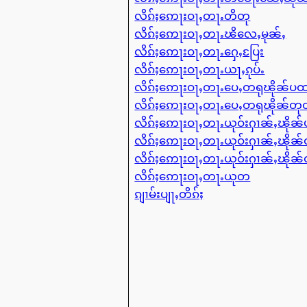
လိၵ်ႈဢေႃးဝႃႇတႃႉတိတု
လိၵ်ႈဢေႃးဝႃႇတႃႉၽိလေႇမုၼ်ႇ
လိၵ်ႈဢေႃးဝႃႇတႃႉႁေႇပြႄး
လိၵ်ႈဢေႃးဝႃႇတႃႉယႃႇၵုပ်ႉ
လိၵ်ႈဢေႃးဝႃႇတႃႉပေႇတရုၽိုၼ်ပ
လိၵ်ႈဢေႃးဝႃႇတႃႉပေႇတရုၽိုၼ်တ
လိၵ်ႈဢေႃးဝႃႇတႃႉယုဝ်းႁၢၼ်ႇၽို
လိၵ်ႈဢေႃးဝႃႇတႃႉယုဝ်းႁၢၼ်ႇၽို
လိၵ်ႈဢေႃးဝႃႇတႃႉယုဝ်းႁၢၼ်ႇၽို
လိၵ်ႈဢေႃးဝႃႇတႃႉယုတ
ၵျၢမ်းပျႃႇတိၵ်ႈ