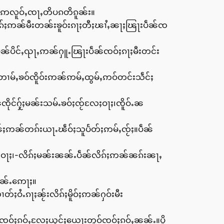
ွမ်းဢလူဝ်ႇၸႃႇတိပၵတိၵူၼ်း။
ၵ်ႈဢၼ်မီးတၼ်းၶူဝ်းၵႃႈတီႈၽၢႆႇၼႃႈၽြႃးပဵၼ်ၸ
ၶႅၼ်ပိင်ႇၺႃႇဢၼ်ႁူႉၽြႃးပဵၼ်ၸဝ်ႈၵႃႈမီးတင်း
တၢမ်ႇၶဝ်ၸိူဝ်းဢၼ်ဢမ်ႇထွမ်ႇဢဝ်တင်းသဵင်ႈ
ုင်ႁႂ်ႈမၼ်းသမ်ႉၶဝ်ႈၸႂ်လႄႈဝႃႈ၊ၸိူဝ်ႉၼ
ၼ်ႈဢၼ်တၵ်းယႃႉၽဵဝ်ႈသူပႅတ်ႈဢမ်ႇၸႂ်ႈ။ပဵၼ်
ႈဝႃႈ၊-လိၵ်ႈမၼ်းၼၼ်ႉပဵၼ်လိၵ်ႈဢၼ်ၼၵ်းၼႃႇ
ၼၼ်ႉဢေႃႈ။
်ႈဝႆႉၵႃႈၼႂ်းလိၵ်ႈမိူဝ်ႈဢၼ်ႁဝ်းမီး
ဝ်ၸဝ်ႈၵဝ်ႇလႄႈယွင်ႈယေႃးတူဝ်ၸဝ်ႈၵဝ်ႇၼၼ်ႉ။ပိူ