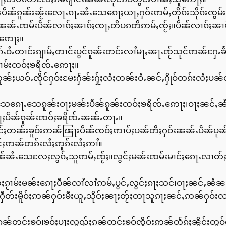
်ႉႁဝ်းပဵၼ်ၵူၼ်းၼႂ်းလေႃႉၵႃႉၼႆႉသေၵေႃႈယႃႇႁဝ်းဢမ်ႇတိုၵ်းသိုၵ်းၸ
ၵ်းၼၼ်ႉၸမ်းပဵၼ်လၢၵ်ႈၼၢၵ်ႈၸႃႇတိပၵတိဢမ်ႇၸႂ်ႈ။ပဵၼ်လၢၵ်ႈၼၢ
ႈဢေႃႈ။
ႉဝႆႉတၢင်းၵျၢမ်ႇတၢင်းပွင်ၵူၼ်းတင်းလၢႆမႃႇၼႃႉၸႂ်သုင်ဢၼ်ႁႄႉ
ႂၢမ်းၸဝ်ႈၶရိၸ်ႉဢေႃႈ။
ႈယဝ်ႉၸိုင်ႁဝ်းမႄးႁႅၼ်းႁႂ်ႈလႆႈတၼ်းဝႆႉၼင်ႇႁိုဝ်တၵ်းလႆႈပၼ်
းသေၵေႃႉသေၵူၼ်းဝႃႈမၼ်းပဵၼ်ၵူၼ်းၸဝ်ႈၶရိၸ်ႉဢေႃႈ၊ဝႃႈၼင်ႇၼႆၸိ
ႃႈပဵၼ်ၵူၼ်းၸဝ်ႈၶရိၸ်ႉၼၼ်ႉတႃႉ။
ႈလွင်ႈတၼ်းၶူဝ်းဢၼ်ၽြႃးပဵၼ်ၸဝ်ႈဢၢပ်ႈပၼ်တီႈႁဝ်းၼၼ်ႉပဵၼ်ပု
်ႈဢၼ်တၵ်းလႆႈဢူၵ်းလႆႈဢၢႆ။
ၼ်ၼႆႉသေလႄႈလွၵ်ႇသူဢမ်ႇၸႂ်ႈ။လွင်ႈမၼ်းၸမ်းမၢင်ႈၵေႃႉလၢတ်
ႈၵႂၢမ်းမၼ်းၵေႃႈပဵၼ်လၢႆလၢႆဢမ်ႇပွင်ႇလွင်ႈၵႃႈသင်၊ဝႃႈၼင်ႇၼႆ
ႁဵတ်းမိူဝ်ႈဢၼ်ႁဝ်းမီးယူႇသိုဝ်ႈၼႃႈတႂ်ႈတႃသူၵႃႈၼင်ႇဢၼ်ႁဝ်းလၢတ
ႈၵၼ်တင်းၶဝ်၊ၶဝ်ႈပႃးလူၺ်ႈၵၼ်တင်းၶဝ်ၸိူဝ်းဢၼ်တႅၵ်ႈၼိူင်းတူ