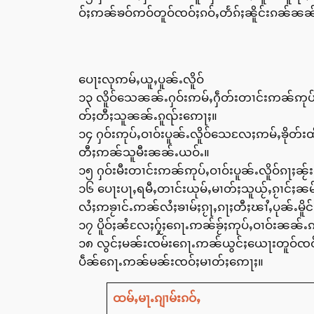
ဝ်ႈဢၼ်ၶဝ်ဢဝ်တူဝ်ၸဝ်ႈၵဝ်ႇတႅၵ်ႈၼိူင်းၵၼ်ၼ
ပေႃးလုဢမ်ႇယူႇပူၼ်ႉလိူဝ်
၁၃ လိူဝ်သေၼၼ်ႉႁဝ်းဢမ်ႇႁဵတ်းတၢင်းဢၼ်ဢုပ်ႇဝၢ
တ်ႈတီႈသူၼၼ်ႉၵူၺ်းဢေႃႈ။
၁၄ ႁဝ်းဢုပ်ႇဝၢဝ်းပူၼ်ႉလိူဝ်သေလႄႈဢမ်ႇၶိုတ်း
တီႈဢၼ်သူမီးၼၼ်ႉယဝ်ႉ။
၁၅ ႁဝ်းမီးတၢင်းဢၼ်ဢုပ်ႇဝၢဝ်းပူၼ်ႉလိူဝ်ၵႃႈၼႂ်း
၁၆ ပေႃးပႃႇရမီႇတၢင်းယုမ်ႇမၢတ်ႈသူယႂ်ႇၵႂၢင်ႈၼမ်
လႆႈဢၶႂၢင်ႉဢၼ်လႆႈၶၢမ်ႈၵႂႃႇၵႃႈတီႈၽၢႆႇပုၼ်ႉ
၁၇ ပိူဝ်ႈၼႆလႄႈႁႂ်ႈၵေႃႉဢၼ်ၶႂ်ႈဢုပ်ႇဝၢဝ်းၼၼ်ႉ
၁၈ လွင်ႈမၼ်းၸမ်းၵေႃႉဢၼ်ယွင်ႈယေႃးတူဝ်ၸဝ
ပဵၼ်ၵေႃႉဢၼ်မၼ်းၸဝ်ႈမၢတ်ႈဢေႃႈ။
ထမ်ႇမႃႉၵျၢမ်းၵဝ်ႇ